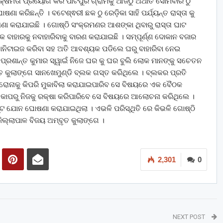
ଳ କ୍ଷମତା ପ୍ରୟୋଗ କରି ପାଟପୁର ଗ୍ରାମକୁ ଆଜିଠୁ ଅର୍ଥାତ ସୋମବାର ଠୁ
ଷଣା କରିଛନ୍ତି । ବଟେଶ୍ଵରୀ ଛକ ଠୁ ରେଡ଼ିକା ସାହି ପର୍ଯ୍ୟନ୍ତ ରାସ୍ତା କୁ
 କରାଯାଇଛି । ଗୋଷ୍ଠି ସଂକ୍ରମଣର ଆଶଙ୍କା ଥିବାରୁ ରାସ୍ତା ଘାଟ
କ ବାହାରକୁ ନବାହାରିବାକୁ ବାରଣ କରାଯାଇଛି । ସମ୍ପୂର୍ଣ୍ଣ ଦୋକାନ ବଜାର
 ଓ ସାନିଟାଇଜ କରିବା ସହ ଅତି ଆବଶ୍ୟକ ପଡିଲେ ଘରୁ ବାହାରିବା ନେଇ
ିଧି ପ୍ରଶାନ୍ତ କୁମାର ସ୍ୱାଇଁ ନିଜେ ଘର କୁ ଘର ବୁଲି ଲୋକ ମାନଙ୍କୁ ସଚେତନ
ତ କୁଲାଙ୍ଗେ ସାନଖେମୁଣ୍ଡି ବ୍ଲକ ଗସ୍ତ କରିଥିଲେ । ବ୍ଲକର ପ୍ରତି
ରୋନାକୁ କିପରି ମୁକାବିଲା କରାଯାଇପାରିବ ସେ ବିଷୟରେ ଏକ ବୈଠକ
କୋପରୁ ନିଜକୁ ରକ୍ଷା କରିପାରିବେ ସେ ବିଷୟରେ ଆଲୋଚନା କରିଥିଲେ ।
୍ଟ ଯୋନ ଘୋଷଣା କରାଯାଇଥିଲା । ଏଭଳି ପରିସ୍ଥିତି ରେ କିଭଳି ଗୋଷ୍ଠି
୍ଲାପାଳ ବିଜୟ ଅମ୍ବୃତ କୁଲାଙ୍ଗେ ।
2,301
0
NEXT POST