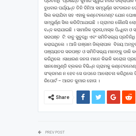
ପ୍ରତିନିଧି ପ୍ରଶାନ୍ତ କୁମାର ସ୍ୱାଇଁ ନିଜର ଜିଲ୍ଲାପା
ବୁଧବାର ପର୍ଯ୍ୟନ୍ତ ତିନି ଦିନିଆ ସମ୍ପୂର୍ଣ୍ଣ ସଟଡାଉନ ଘୋ
ସିଲ କରାଯିବା ସହ ଏହାକୁ କଣ୍ଟେନମେଣ୍ଟ ଯୋନ ଘୋଷଣା
ସମ୍ପୁର୍ଣ୍ଣ ସିଲ କରିଦିଆଯାଇଛି । ଗ୍ରାମର କୌଣସି ଲୋ
ବନ୍ଦ କରାଯାଇଛି । ସାମାଜିକ ଦୂରତା,ମାସ୍କ ପିନ୍ଧିବା
ସରପଞ୍ଚ ଟି. ବାବୁ ସୁବୁଦ୍ଧି ଏବଂ ସମିତିସଭ୍ୟ ପ୍ରତିନ
କରାଇଥିଲେ । ଆଜି ଗଞ୍ଜାମ ଜିଲ୍ଲାପାଳ ବିଜୟ ଅମ୍ବୃ
ପଞ୍ଚାୟତର ସରପଞ୍ଚ ଓ ସମିତିସଭ୍ୟ ମାନଙ୍କୁ ଡାକି କ
କରିଥିଲେ ।ସାଧାରଣ ଜନତା ମାନେ କିଭଳି କରୋନା ପ୍ର
ସାନଖେମୁଣ୍ଡି ବ୍ଲକର ବିଭିନ୍ନ ଗ୍ରାମକୁ କଣ୍ଟେନମେଣ
ସଂକ୍ରମଣ ନ ହେବ ସେ ଉପରେ ଆଲୋଚନା କରିଥିଲେ ଜିଲ
ରିପୋର୍ଟ – ଆରତ କୁମାର ହୋତା ।
Share
PREV POST