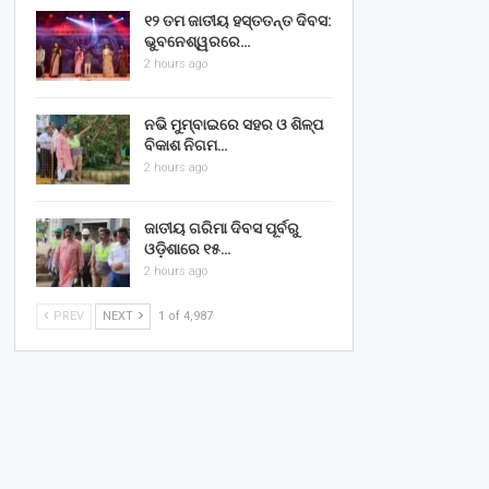
୧୨ ତମ ଜାତୀୟ ହସ୍ତତନ୍ତ ଦିବସ:
ଭୁବନେଶ୍ୱରରେ…
2 hours ago
ନଭି ମୁମ୍ବାଇରେ ସହର ଓ ଶିଳ୍ପ
ବିକାଶ ନିଗମ…
2 hours ago
ଜାତୀୟ ଗରିମା ଦିବସ ପୂର୍ବରୁ
ଓଡ଼ିଶାରେ ୧୫…
2 hours ago
PREV
NEXT
1 of 4,987