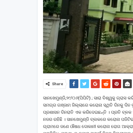
Share
ସାନଖେମୁଣ୍ଡି,୨୯/୦୬(ପିପିଟି) ; ସାରା ବିଶ୍ୱକୁ ଗ୍ରାସ 
ସମଗ୍ର ଗଞ୍ଜାମ ଜିଲ୍ଲାରେ କରୋନା ସ୍ଥିତି ଦିନକୁ ଦିନ 
ପ୍ରଶାସନ ଦିନରାତି ଏକ କରିଦେଇଛନ୍ତି । ପ୍ରତି ବ୍ଳକ 
ନଜର ରହିଛି । ସାନଖେମୁଣ୍ଡି ବ୍ଲକରେ କରୋନା ପଜିଟିଭ ଦ
ଗ୍ରାମରେ ଜଣେ ଔଷଧ ଦୋକାନୀ କରୋନା ରୋଗ ଆକ୍ରାନ୍ତ 