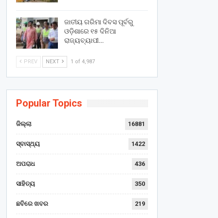
ଜାତୀୟ ଗରିମା ଦିବସ ପୂର୍ବରୁ
ଓଡ଼ିଶାରେ ୧୫ ଦିନିଆ
ରାଜ୍ୟବ୍ୟାପୀ…
PREV
NEXT
1 of 4,987
Popular Topics
ଜିଲ୍ଲା
16881
ସ୍ବାସ୍ଥ୍ୟ
1422
ଅପରାଧ
436
ସାହିତ୍ୟ
350
ଛବିରେ ଖବର
219