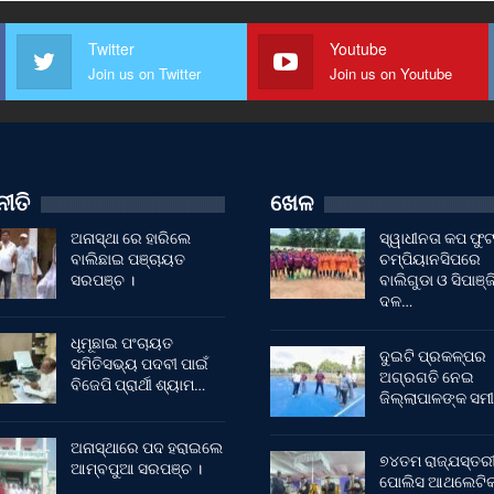
Twitter
Youtube
Join us on Twitter
Join us on Youtube
ୀତି
ଖେଳ
ଅନାସ୍ଥା ରେ ହାରିଲେ
ସ୍ୱାଧୀନତା କପ ଫ
ବାଲିଛାଇ ପଞ୍ଚାୟତ
ଚମ୍ପିୟାନସିପରେ
ସରପଞ୍ଚ ।
ବାଲିଗୁଡା ଓ ସିପାଞ୍ଜ
ଦଳ…
ଧୂମୂଛାଇ ପଂଚାୟତ
ଦୁଇଟି ପ୍ରକଳ୍ପର
ସମିତିସଭ୍ୟ ପଦବୀ ପାଇଁ
ଅଗ୍ରଗତି ନେଇ
ବିଜେପି ପ୍ରାର୍ଥୀ ଶ୍ୟାମ…
ଜିଲ୍ଲାପାଳଙ୍କ ସମୀ
ଅନାସ୍ଥାରେ ପଦ ହରାଇଲେ
୭୪ତମ ରାଜ୍ଯସ୍ତର
ଆମ୍ବପୁଆ ସରପଞ୍ଚ ।
ପୋଲିସ ଆଥଲେଟି