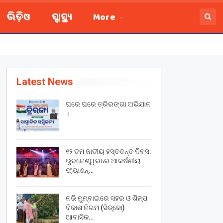
ଭିଡ଼ିଓ
ସ୍ବାସ୍ଥ୍ୟ
More
Latest News
ଘରେ ଘରେ ତ୍ରିରଙ୍ଗା ଅଭିଯାନ
।
୧୨ ତମ ଜାତୀୟ ହସ୍ତତନ୍ତ ଦିବସ:
ଭୁବନେଶ୍ୱରରେ ଆକର୍ଷଣୀୟ
ଫ୍ୟାଶନ୍…
ନଭି ମୁମ୍ବାଇରେ ସହର ଓ ଶିଳ୍ପ
ବିକାଶ ନିଗମ (ସିଡ୍‌କୋ)
ଆବାସିକ…