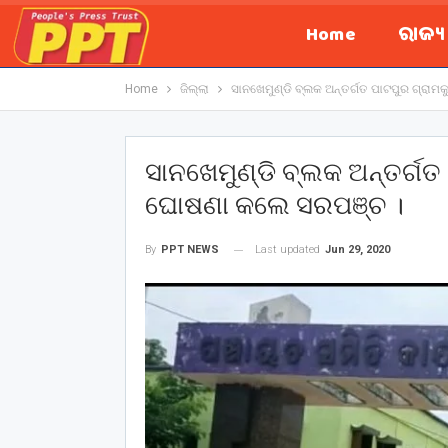
Home
ରାଜ୍
Home
ଜିଲ୍ଲା
ସାନଖେମୁଣ୍ଡି ବ୍ଲକ ଅନ୍ତର୍ଗତ ପାଟପୁର ଗ୍ରାମ
ସାନଖେମୁଣ୍ଡି ବ୍ଲକ ଅନ୍ତର୍ଗତ
ଘୋଷଣା କଲେ ସରପଞ୍ଚ ।
Last updated
Jun 29, 2020
By
PPT NEWS