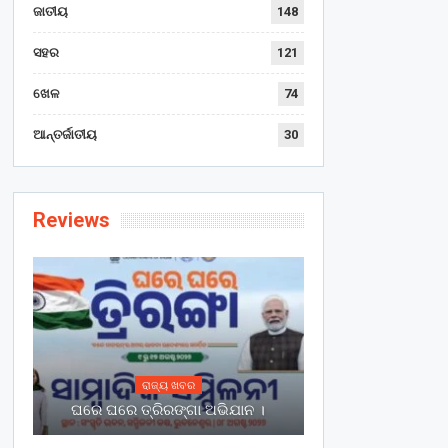
ଜାତୀୟ
148
ସହର
121
ଖେଳ
74
ଆନ୍ତର୍ଜାତୀୟ
30
Reviews
ରାଜ୍ୟ ଖବର
ଘରେ ଘରେ ତ୍ରିରଙ୍ଗା ଅଭିଯାନ ।