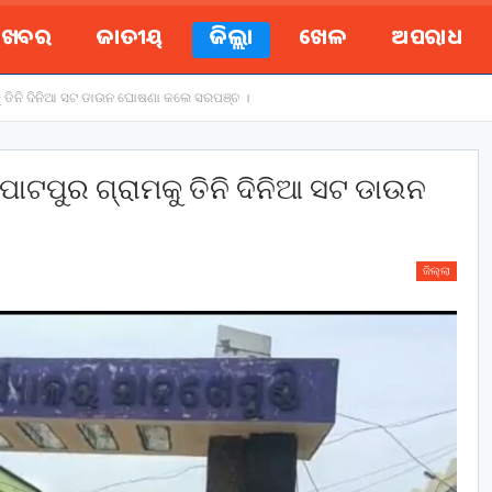
ୟ ଖବର
ଜାତୀୟ
ଜିଲ୍ଲା
ଖେଳ
ଅପରାଧ
କୁ ତିନି ଦିନିଆ ସଟ ଡାଉନ ଘୋଷଣା କଲେ ସରପଞ୍ଚ ।
 ପାଟପୁର ଗ୍ରାମକୁ ତିନି ଦିନିଆ ସଟ ଡାଉନ
ଜିଲ୍ଲା