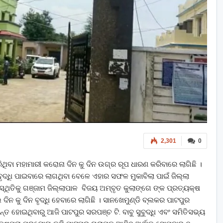
2,301
0
କରିଥିବା ମହାମାରୀ କରୋନା ଦିନ କୁ ଦିନ ଉଗ୍ର ରୂପ ଧାରଣ କରିବାରେ ଲାଗିଛି ।
ବୃଦ୍ଧି ପାଇବାରେ ଲାଗଥିବା ବେଳେ ଏହାର ସଫଳ ମୁକାବିଲା ପାଇଁ ଜିଲ୍ଲା
ସ୍ଥିତିକୁ ଗଞ୍ଜାମ ଜିଲ୍ଲାପାଳ ବିଜୟ ଅମ୍ବୃତ କୁଲାଙ୍ଗେ ଙ୍କ ପ୍ରତ୍ୟକ୍ଷ
ିନ କୁ ଦିନ ବୃଦ୍ଧି ହେବାରେ ଲାଗିଛି । ସାନଖେମୁଣ୍ଡି ବ୍ଲକର ପାଟପୁର
ହୋଇଥିବାରୁ ଆଜି ପାଟପୁର ସରପଞ୍ଚ ଟି. ବାବୁ ସୁବୁଦ୍ଧି ଏବଂ ସମିତିସଭ୍ୟ