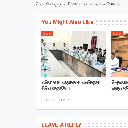
ପି.ଏଚ.ଡି ର ମୁଖ୍ୟ ପାଣି ପାଇପ ଉପରେ ଡ୍ରେନ ନିର୍ମାଣ ।
You Might Also Like
ଜିଲ୍ଲା
ଜିଲ୍ଲା
ଖରିଫ ଚାଷୀ ପଞ୍ଜୀକରଣ ପ୍ରଶିକ୍ଷଣ
ଜିଲ୍ଲାପା
ଶିବିର ଅନୁଷ୍ଠିତ ।
ଇଣ୍ଟେନସି
PREV
NEXT
LEAVE A REPLY