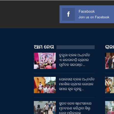
Facebook
Join us on Facebook
ଆମ ନେତା
ରାଜନ
ବୁଗୁଡା ବ୍ଲକ ଅନ୍ତର୍ଗତ
ଏ.କରଡାବାଡ଼ି ଗ୍ରାମର
ପୂର୍ବତନ ସରପଞ୍ଚ…
ପୋଲସରା ବ୍ଲକ ଅନ୍ତର୍ଗତ
ମନଶିଳା ଗ୍ରାମର ଗୋପାଳ
ସମାଜ କୂଳ ଗୃହକୁ…
ସୁରତ ରେଳ ଷ୍ଟେସନରେ
ମୃତବରଣ କରିଥିବା ସିଲୁ
ଜେନା ପରିବାରକୁ