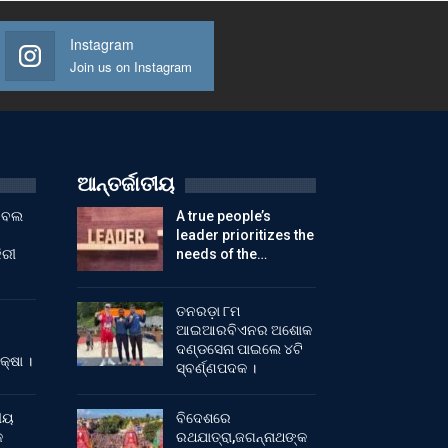
Instagram
Join us on Instagram
ଆନ୍ତର୍ଜାତୀୟ
ୁଟବଲ
A true people’s
leader prioritizes the
ିରୀ
needs of the…
ତନରଡ଼ା ୮ମ
ଆଇଆରବିଏନର ଅଶୋକ
ଦଣ୍ଡସେନା ପାଇଲେ ୪ଟି
କ୍ଷା ।
ସ୍ବର୍ଣ୍ଣପଦକ ।
ୀୟ
ବିଦେଶରେ
କ
ରଥଯାତ୍ରା,ଜଗନ୍ନାଥଙ୍କ