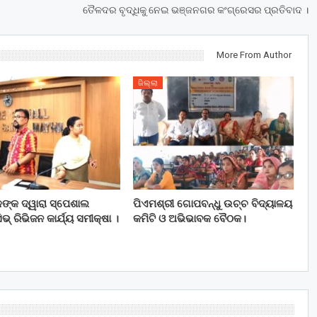
ତୈଳଦର ବୃଦ୍ଧିକୁ ନେଇ ଭଞ୍ଜନଗର କଂଗ୍ରେସର ପ୍ରତିବାଦ ।
More From Author
ଜିଲ୍ଲା
ଳଙ୍କ ଦ୍ୱାରା ସ୍ପେଶାଲ
ପିଏମଶ୍ରୀ ଗୋପବନ୍ଧୁ ଉଚ୍ଚ ବିଦ୍ୟାଳୟ
ଭ୍ ରିଭିଜନ କାର୍ଯ୍ୟ ସମୀକ୍ଷା ।
କମିଟି ଓ ଅଭିଭାବକ ବୈଠକ।