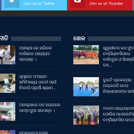
Join us on Twitter
Join us on Youtube
ୀତି
ଖେଳ
ଅନାସ୍ଥା ରେ ହାରିଲେ
ସ୍ୱାଧୀନତା କପ ଫ
ବାଲିଛାଇ ପଞ୍ଚାୟତ
ଚମ୍ପିୟାନସିପରେ
ସରପଞ୍ଚ ।
ବାଲିଗୁଡା ଓ ସିପାଞ୍ଜ
ଦଳ…
ଧୂମୂଛାଇ ପଂଚାୟତ
ଦୁଇଟି ପ୍ରକଳ୍ପର
ସମିତିସଭ୍ୟ ପଦବୀ ପାଇଁ
ଅଗ୍ରଗତି ନେଇ
ବିଜେପି ପ୍ରାର୍ଥୀ ଶ୍ୟାମ…
ଜିଲ୍ଲାପାଳଙ୍କ ସମୀ
ଅନାସ୍ଥାରେ ପଦ ହରାଇଲେ
୭୪ତମ ରାଜ୍ଯସ୍ତର
ଆମ୍ବପୁଆ ସରପଞ୍ଚ ।
ପୋଲିସ ଆଥଲେଟି
ଚମ୍ପିୟନସିପ ଉଦଯ
ବେଲଗୁଣ୍ଠା ବ୍ଳକ