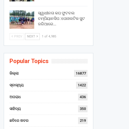
ସ୍ୱାଧୀନତା କପ ଫୁଟବଲ
ଚମ୍ପିୟାନସିପ :ପେନାଲଟିକ ସୁଟ
ଜରିଆରେ…
PREV
NEXT
1 of 4,985
Popular Topics
ଜିଲ୍ଲା
16877
ସ୍ବାସ୍ଥ୍ୟ
1422
ଅପରାଧ
436
ସାହିତ୍ୟ
350
ଛବିରେ ଖବର
219