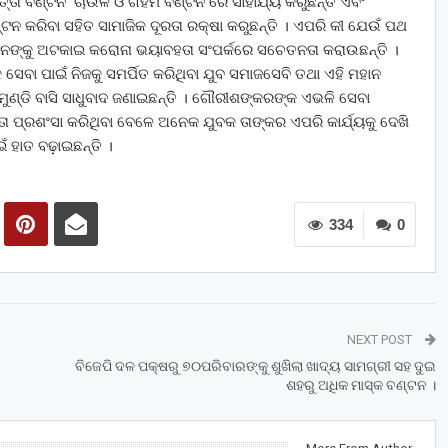
 ଭତ୍ତା ବଣ୍ଟନ ଚାଉଳ ଓ ଗହମ ବଣ୍ଟନ ରେ ସାହାଯ୍ୟ କରୁଛନ୍ତି ଏବଂ
 କରିବା ସହିତ ସାମାଜିକ ଦୂରତା ରକ୍ଷା କରୁଛନ୍ତି । ଏପରି କୀ ଯେଉଁ ପଥ
ସେମାନଙ୍କୁ ଅଟକାଇ କରୋନା ଭୟାବହତା ସଂପର୍କରେ ସଚେତନତା କରାଉଛନ୍ତି ।
କ ସେବା ପାଇଁ ନିଜକୁ ସମର୍ପିତ କରିଥିବା ଯୁବ ସମାଜସେବି ତଥା ଏହି ମହାନ
ୁଣ୍ଡି ବାସି ସାଧୁବାଦ ଜଣାଇଛନ୍ତି । ଗୌରୀଶଙ୍କରଙ୍କ ଏଭଳି ସେବା
ନତା ପ୍ରଶଂସା କରିଥିବା ବେଳେ ଅନେକ ଯୁବକ ତାଙ୍କର ଏପରି କାର୍ଯ୍ୟକୁ ଦେଖି
ଁ ହାତ ବଢ଼ାଇଛନ୍ତି ।
334
0
NEXT POST
ବିଜେପି ଦଳ ପକ୍ଷରୁ ୭୦ପରିବାରଙ୍କୁ ଶୁଖିଲା ଖାଦ୍ୟ ସାମଗ୍ରୀ ସହ ଦୁଇ
ଶହରୁ ଅଧିକ ମାସ୍କ ବଣ୍ଟନ ।