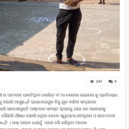
334
0
ାମାରୀ ର ଆତଙ୍କ ପାଲଟିଥିବା କୋଭିଡ଼ ୧୯ ବା କୋରନା ଭାଇରସ କୁ ପ୍ରତିରୋଧ
 ବାହାରି ଆସୁଛନ୍ତି ରାଧାଦେଇପୁର ବିଜୁ ଯୁବ ବାହିନୀ ସମ୍ପାଦକ
ୁ ଧରି ସାନଖେମୁଣ୍ଡି ଅଞ୍ଚଳର ସମସ୍ତ ସ୍ଥାନକୁ ଯାଇ ଜନ ସଧାରଣକୁ
୍ତ କୌଣସି ଔଷଧ ବାହାରି ନଥିବା ବେଳେ ସ୍ୱଚ୍ଛତା,ସମଦୂରତା ଓ ସଚେତନତା
ିଛନ୍ତି । ଲକ୍ ଡାଉନ ଯୋଗୁଁ ଘରେ ବସି ରହିଥିବା ଅନେକ