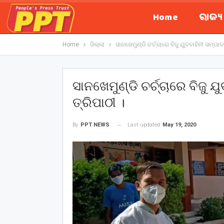
Home
ରାଜ୍
Home
ଜିଲ୍ଲା
ସାନଖେମୁଣ୍ଡି ଚର୍ଚ୍ଚାରେ ବିଜୁ ଯୁବବାହିନୀ ସମ୍
ସାନଖେମୁଣ୍ଡି ଚର୍ଚ୍ଚାରେ ବିଜ
ତ୍ରିପାଠୀ ।
Last updated
May 19, 2020
By
PPT NEWS