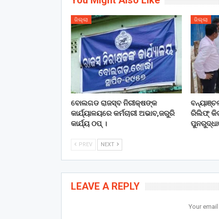
You Might Also Like
ଜିଲ୍ଲା
ଜିଲ୍ଲା
ବୋଲଗଡ ରାଜସ୍ବ ନିରୀକ୍ଷଙ୍କ
ବନ୍ୟାଞ୍
କାର୍ଯ୍ୟାଳୟରେ କର୍ମଚାରୀ ଅଭାବ,ଜରୁରି
ରିଲିଫ୍ କ
କାର୍ଯ୍ୟ ଠପ୍ ।
ପୁନରୁଦ୍ଧା
PREV
NEXT
LEAVE A REPLY
Your email