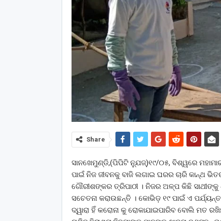
Share
ସାନଖେମୁଣ୍ଡି,(ପିପିଟି ନ୍ଯୁଜ୍)୧୯/୦୫, ବିଶ୍ୱରେ ମହ
ପାଇଁ ନିଜ ଜୀବନକୁ ବାଜି ଲଗାଇ ଘରର ଚାରି କାନ୍ଥ ଭିତରୁ
ଗୌରୀଶଙ୍କର ତ୍ରିପାଠୀ । ନିଜର ଅଳ୍ପ କିଛି ସାଥୀଙ୍କ
ସଚେତନା କରାଉଛନ୍ତି । କୋଭିଡ଼ ୧୯ ପାଇଁ ଏ ପର୍ଯ୍ୟନ
ଦ୍ୱାରା ହିଁ କରୋନା କୁ ରୋକାଯାଇପାରିବ ବୋଲି ମତ ରଖ