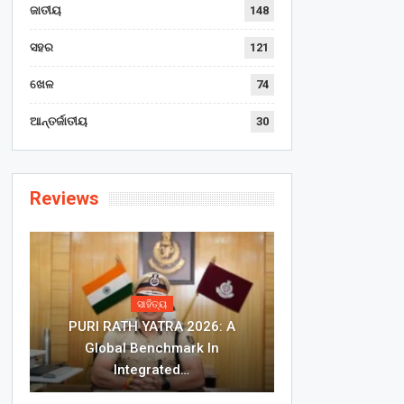
ଜାତୀୟ
148
ସହର
121
ଖେଳ
74
ଆନ୍ତର୍ଜାତୀୟ
30
Reviews
ସାହିତ୍ୟ
PURI RATH YATRA 2026: A
Global Benchmark In
Integrated…