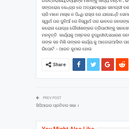
ଗରିବ,ନିରାଶୟ,ଦିବ୍ୟାଙ୍କ ମାନଙ୍କୁ ଖାଦ୍ୟ ବଣ୍ଟନ ,
ସଙ୍ଗରୋଧ କେନ୍ଦ୍ର ରେ ଅତ୍ୟାବଶ୍ୟକ ସାମଗ୍ରୀ ବଣ୍ଟନ
ଚାରି ମାନେ ମାସ୍କ ନ ପିନ୍ଧି ରାସ୍ତା ରେ ଯାଉଛନ୍ତି 
ସ୍ୱାର୍ଥ ପର ଦୁନିଆଁ ରେ ନିସ୍ୱାର୍ଥ ପର ଭାବରେ ଜନତାଙ୍
କରୋନା ଯୋଦ୍ଧା ଗୌରୀଶଙ୍କର ତ୍ରିପାଠୀଙ୍କୁ ସାନଖେମ
ମନବୃତ୍ତି କାର୍ଯ୍ୟକୁ ଅଞ୍ଚଳର ବୁଦ୍ଧିଜୀବୀ,ସଧାରଣ ଜ
ତାଙ୍କ ସହ ମିଶି ତାଙ୍କର କାର୍ଯ୍ୟ କୁ ଆଗେଇଆସିବା ପାଇ
ରିପୋର୍ଟ :- ଆରତ କୁମାର ହୋତା
Share
PREV POST
ସିପିଆଇର ପ୍ରତିବାଦ ସଭା ।