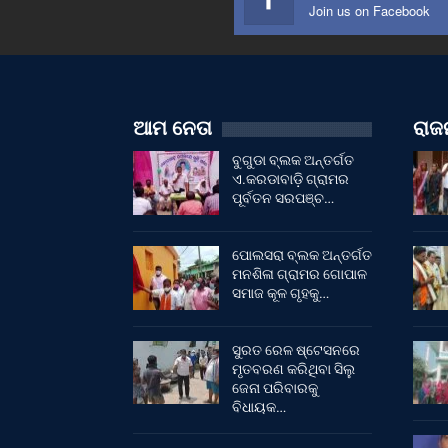
Join us on Facebook
ଆମ ନେତା
ରାଜନ
ବୁଗୁଡା ବ୍ଲକ ଅନ୍ତର୍ଗତ
ଏ.କରଡାବାଡ଼ି ଗ୍ରାମର
ପୂର୍ବତନ ସରପଞ୍ଚ…
ପୋଲସରା ବ୍ଲକ ଅନ୍ତର୍ଗତ
ମନଶିଳା ଗ୍ରାମର ଗୋପାଳ
ସମାଜ କୂଳ ଗୃହକୁ…
ସୁରତ ରେଳ ଷ୍ଟେସନରେ
ମୃତବରଣ କରିଥିବା ସିଲୁ
ଜେନା ପରିବାରକୁ
ବିଧାୟକ…