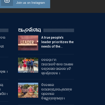
Join us on Instagram
ଆନ୍ତର୍ଜାତୀୟ
ୁଟବଲ
A true people’s
leader prioritizes the
ିରୀ
needs of the…
ତନରଡ଼ା ୮ମ
ଆଇଆରବିଏନର ଅଶୋକ
ଦଣ୍ଡସେନା ପାଇଲେ ୪ଟି
କ୍ଷା ।
ସ୍ବର୍ଣ୍ଣପଦକ ।
ୀୟ
ବିଦେଶରେ
କ
ରଥଯାତ୍ରା,ଜଗନ୍ନାଥଙ୍କ
ାପିତ।
ପ୍ରେମରେ
ବିଶ୍ୱବ୍ରହ୍ମାଣ୍ଡ।