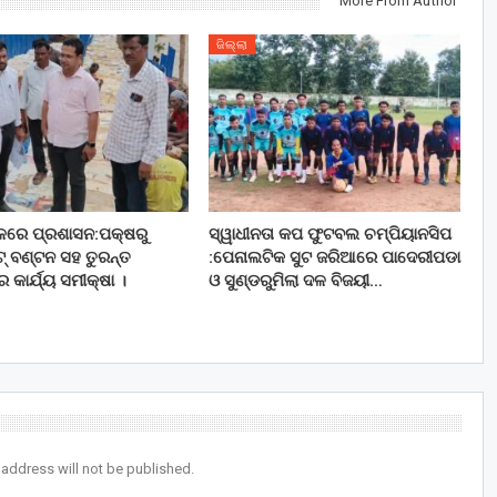
More From Author
ଜିଲ୍ଲା
ଚଳରେ ପ୍ରଶାସନ:ପକ୍ଷରୁ
ସ୍ୱାଧୀନତା କପ ଫୁଟବଲ ଚମ୍ପିୟାନସିପ
ିଟ୍ ବଣ୍ଟନ ସହ ତୁରନ୍ତ
:ପେନାଲଟିକ ସୁଟ ଜରିଆରେ ପାଦେରୀପଡା
ର କାର୍ଯ୍ୟ ସମୀକ୍ଷା ।
ଓ ସୁଣ୍ଡରୁମିଲା ଦଳ ବିଜୟୀ…
 address will not be published.