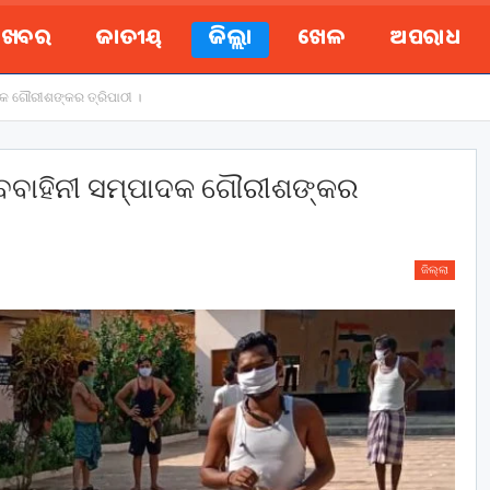
ୟ ଖବର
ଜାତୀୟ
ଜିଲ୍ଲା
ଖେଳ
ଅପରାଧ
ପାଦକ ଗୌରୀଶଙ୍କର ତ୍ରିପାଠୀ ।
ୁ ଯୁବବାହିନୀ ସମ୍ପାଦକ ଗୌରୀଶଙ୍କର
ଜିଲ୍ଲା