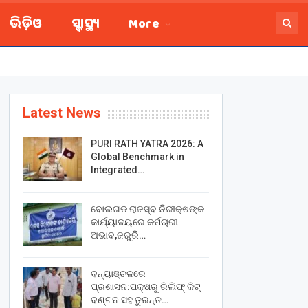
ଭିଡ଼ିଓ
ସ୍ବାସ୍ଥ୍ୟ
More
Latest News
PURI RATH YATRA 2026: A
Global Benchmark in
Integrated…
ବୋଲଗଡ ରାଜସ୍ବ ନିରୀକ୍ଷଙ୍କ
କାର୍ଯ୍ୟାଳୟରେ କର୍ମଚାରୀ
ଅଭାବ,ଜରୁରି…
ବନ୍ୟାଞ୍ଚଳରେ
ପ୍ରଶାସନ:ପକ୍ଷରୁ ରିଲିଫ୍ କିଟ୍
ବଣ୍ଟନ ସହ ତୁରନ୍ତ…