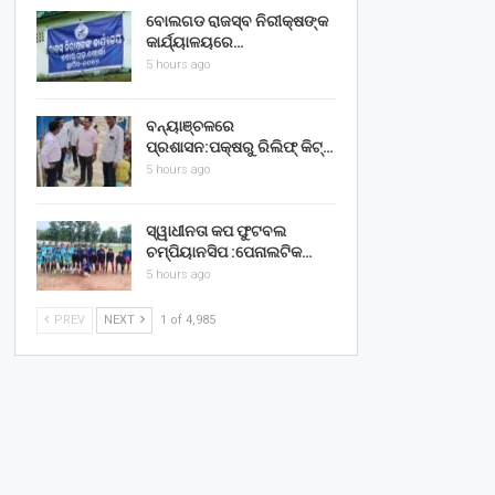
ବୋଲଗଡ ରାଜସ୍ବ ନିରୀକ୍ଷଙ୍କ
କାର୍ଯ୍ୟାଳୟରେ…
5 hours ago
ବନ୍ୟାଞ୍ଚଳରେ
ପ୍ରଶାସନ:ପକ୍ଷରୁ ରିଲିଫ୍ କିଟ୍…
5 hours ago
ସ୍ୱାଧୀନତା କପ ଫୁଟବଲ
ଚମ୍ପିୟାନସିପ :ପେନାଲଟିକ…
5 hours ago
PREV
NEXT
1 of 4,985