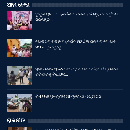
ଆମ ନେତା
ବୁଗୁଡା ବ୍ଲକ ଅନ୍ତର୍ଗତ ଏ.କରଡାବାଡ଼ି ଗ୍ରାମର ପୂର୍ବତନ
ସରପଞ୍ଚ…
ପୋଲସରା ବ୍ଲକ ଅନ୍ତର୍ଗତ ମନଶିଳା ଗ୍ରାମର ଗୋପାଳ
ସମାଜ କୂଳ ଗୃହକୁ…
ସୁରତ ରେଳ ଷ୍ଟେସନରେ ମୃତବରଣ କରିଥିବା ସିଲୁ ଜେନା
ପରିବାରକୁ ବିଧାୟକ…
ବିଧାୟକଙ୍କ ଦ୍ବାରା ଆମ୍ବୁଲାନ୍ସ ଉଦ୍‌ଘାଟନ ।
ରାଜନୀତି
ଅନାସ୍ଥା ରେ ହାରିଲେ ବାଲିଛାଇ ପଞ୍ଚାୟତ ସରପଞ୍ଚ ।