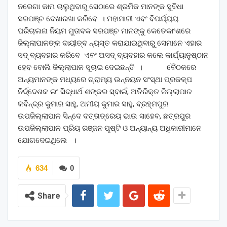
ନରେଗା କାମ ଚାଲୁଥିବାରୁ ସେଠାରେ ଶ୍ରମିକ ମାନଙ୍କ ସୁବିଧା
ସରପଞ୍ଚ ଦେଖାରଖା କରିବେ । ମହାମାରୀ ଏବଂ ବିପର୍ଯ୍ୟୟ
ପରିଚାଲନା ନିୟମ ମୁତାବକ ସରପଞ୍ଚ ମାନଙ୍କୁ କେତେକାଂଶରେ
ଜିଲ୍ଲାପାଳଙ୍କ ଦାୟୀତ୍ବ ନ୍ୟସ୍ତ କରାଯାଇଥିବାରୁ ସେମାନେ ଏହାର
ସଦ୍ ବ୍ୟବହାର କରିବେ ଏବଂ ଅସଦ୍ ବ୍ୟବହାର କଲେ କାର୍ଯ୍ୟାନୁଷ୍ଠାନ
ହେବ ବୋଲି ଜିଲ୍ଲାପାଳ ସୂଚାଇ ଦେଇଛନ୍ତି । ବୈଠକରେ
ଅନ୍ୟମାନଙ୍କ ମଧ୍ୟରେ ଗ୍ରାମ୍ୟ ଉନ୍ନୟନ ସଂସ୍ଥା ପ୍ରକଳ୍ପ
ନିର୍ଦ୍ଦେଶକ ଇଂ ସିଦ୍ଧାର୍ଥ ଶଙ୍କର ସ୍ବାଇଁ, ଅତିରିକ୍ତ ଜିଲ୍ଲାପାଳ
କବିନ୍ଦ୍ର କୁମାର ସାହୁ, ଅମୀୟ କୁମାର ସାହୁ, ବ୍ରହ୍ମପୁର
ଉପଜିଲ୍ଲାପାଳ ସିନ୍ଦେ ଦତ୍ତାତ୍ରେୟ ଭାଉ ସାହେବ, ଛତ୍ରପୁର
ଉପଜିଲ୍ଲାପାଳ ପ୍ରିୟ ରଞ୍ଜନ ପୃଷ୍ଟି ଓ ଅନ୍ୟାନ୍ୟ ଅଧିକାରୀମାନେ
ଯୋଗଦେଇଥିଲେ ।
634
0
Share