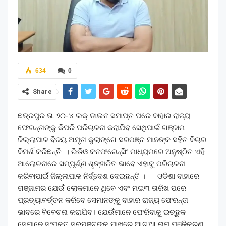
634
0
Share
ଛତ୍ରପୁର ତା. ୨୦-୪ ଲକ୍ ଡାଉନ ସମାପ୍ତ ପରେ ବାହାର ରାଜ୍ୟ
ଫେରନ୍ତାଙ୍କୁ କିପରି ପରିଚାଳନା କରାଯିବ ସେଥିପାଇଁ ଗଞ୍ଜାମ
ଜିଲ୍ଲାପାଳ ବିଜୟ ଅମୃତା କୁଲାଙ୍ଗେ ସରପଞ୍ଚ ମାନଙ୍କ ସହିତ ବିଚାର
ବିମର୍ଶ କରିଛନ୍ତି । ଭିଡିଓ କନଫରେନ୍ସିଂ ମାଧ୍ୟମରେ ଅନୁଷ୍ଠିତ ଏହି
ଆଲୋଚନାରେ ସମ୍ପୂର୍ଣ୍ଣ ଶୃଙ୍ଖଳିତ ଭାବେ ଏହାକୁ ପରିଚାଳନା
କରିବାପାଇଁ ଜିଲ୍ଲାପାଳ ନିର୍ଦ୍ଦେଶ ଦେଇଛନ୍ତି । ଓଡିଶା ବାହାରେ
ଗଞ୍ଜାମର ଯେଉଁ ଲୋକମାନେ ଥିବେ ଏବଂ ମଇ୩ ତାରିଖ ପରେ
ପ୍ରତ୍ୟାବର୍ତ୍ତନ କରିବେ ସେମାନଙ୍କୁ ବାହାର ରାଜ୍ୟ ଫେରନ୍ତା
ଭାବରେ ବିବେଚନା କରାଯିବ। ଯେଉଁମାନେ ଫେରିବାକୁ ଇଚ୍ଛୁକ
ସେମାନେ ସଂପୃକ୍ତ ସରପଞ୍ଚଙ୍କ ପାଖରେ ଆଗୁଆ ନାମ ପଞ୍ଜିକରଣ