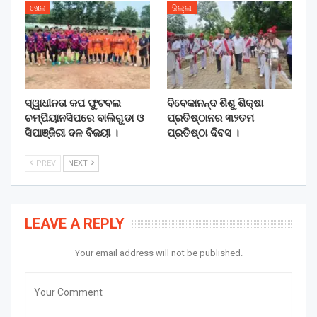
ଖେଳ
ଜିଲ୍ଲା
ସ୍ୱାଧୀନତା କପ ଫୁଟବଲ
ବିବେକାନନ୍ଦ ଶିଶୁ ଶିକ୍ଷା
ଚମ୍ପିୟାନସିପରେ ବାଲିଗୁଡା ଓ
ପ୍ରତିଷ୍ଠାନର ୩୨ତମ
ସିପାଞ୍ଜିରୀ ଦଳ ବିଜୟୀ ।
ପ୍ରତିଷ୍ଠା ଦିବସ ।
PREV
NEXT
LEAVE A REPLY
Your email address will not be published.