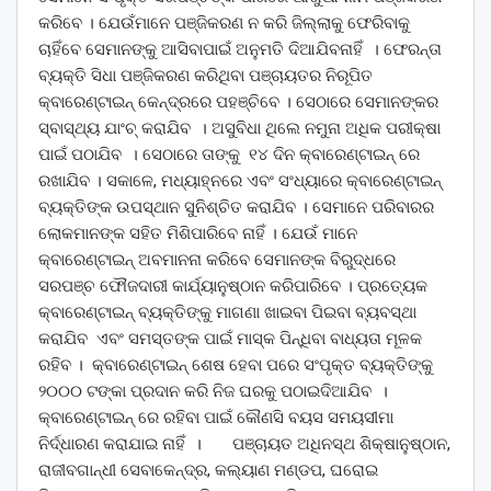
କରିବେ । ଯେଉଁମାନେ ପଞ୍ଜିକରଣ ନ କରି ଜିଲ୍ଲାକୁ ଫେରିବାକୁ
ଚାହିଁବେ ସେମାନଙ୍କୁ ଆସିବାପାଇଁ ଅନୁମତି ଦିଆଯିବନାହିଁ । ଫେରନ୍ତା
ବ୍ୟକ୍ତି ସିଧା ପଞ୍ଜିକରଣ କରିଥିବା ପଞ୍ଚାୟତର ନିରୂପିତ
କ୍ବାରେଣ୍ଟାଇନ୍ କେନ୍ଦ୍ରରେ ପହଞ୍ଚିବେ । ସେଠାରେ ସେମାନଙ୍କର
ସ୍ବାସ୍ଥ୍ୟ ଯାଂଚ୍ କରାଯିବ । ଅସୁବିଧା ଥିଲେ ନମୁନା ଅଧିକ ପରୀକ୍ଷା
ପାଇଁ ପଠାଯିବ । ସେଠାରେ ତାଙ୍କୁ ୧୪ ଦିନ କ୍ବାରେଣ୍ଟାଇନ୍ ରେ
ରଖାଯିବ । ସକାଳେ, ମଧ୍ୟାହ୍ନରେ ଏବଂ ସଂଧ୍ୟାରେ କ୍ବାରେଣ୍ଟାଇନ୍
ବ୍ୟକ୍ତିଙ୍କ ଉପସ୍ଥାନ ସୁନିଶ୍ଚିତ କରାଯିବ । ସେମାନେ ପରିବାରର
ଲୋକମାନଙ୍କ ସହିତ ମିଶିପାରିବେ ନାହିଁ । ଯେଉଁ ମାନେ
କ୍ବାରେଣ୍ଟାଇନ୍ ଅବମାନନା କରିବେ ସେମାନଙ୍କ ବିରୁଦ୍ଧରେ
ସରପଞ୍ଚ ଫୌଜଦାରୀ କାର୍ଯ୍ୟାନୁଷ୍ଠାନ କରିପାରିବେ । ପ୍ରତ୍ୟେକ
କ୍ବାରେଣ୍ଟାଇନ୍ ବ୍ୟକ୍ତିଙ୍କୁ ମାଗଣା ଖାଇବା ପିଇବା ବ୍ୟବସ୍ଥା
କରାଯିବ ଏବଂ ସମସ୍ତଙ୍କ ପାଇଁ ମାସ୍କ ପିନ୍ଧିବା ବାଧ୍ୟତା ମୂଳକ
ରହିବ । କ୍ବାରେଣ୍ଟାଇନ୍ ଶେଷ ହେବା ପରେ ସଂପୃକ୍ତ ବ୍ୟକ୍ତିଙ୍କୁ
୨୦୦୦ ଟଙ୍କା ପ୍ରଦାନ କରି ନିଜ ଘରକୁ ପଠାଇଦିଆଯିବ ।
କ୍ବାରେଣ୍ଟାଇନ୍ ରେ ରହିବା ପାଇଁ କୌଣସି ବୟସ ସମୟସୀମା
ନିର୍ଦ୍ଧାରଣ କରାଯାଇ ନାହିଁ । ପଞ୍ଚାୟତ ଅଧିନସ୍ଥ ଶିକ୍ଷାନୁଷ୍ଠାନ,
ରାଜୀବଗାନ୍ଧୀ ସେବାକେନ୍ଦ୍ର, କଲ୍ୟାଣ ମଣ୍ଡପ, ଘରୋଇ