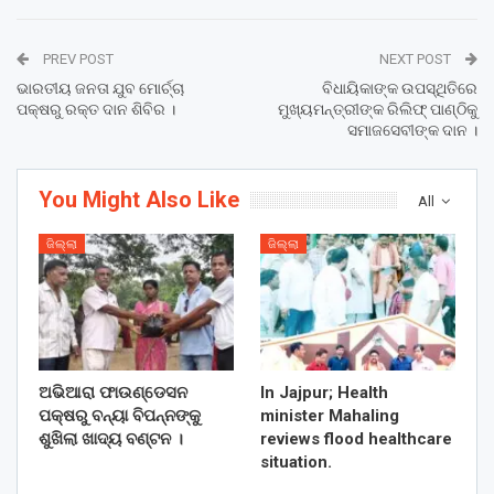
PREV POST
NEXT POST
ଭାରତୀୟ ଜନତା ଯୁବ ମୋର୍ଚ୍ଚା
ବିଧାୟିକାଙ୍କ ଉପସ୍ଥିତିରେ
ପକ୍ଷରୁ ରକ୍ତ ଦାନ ଶିବିର ।
ମୁଖ୍ୟମନ୍ତ୍ରୀଙ୍କ ରିଲିଫ୍ ପାଣ୍ଠିକୁ
ସମାଜସେବୀଙ୍କ ଦାନ ।
You Might Also Like
All
ଜିଲ୍ଲା
ଜିଲ୍ଲା
ଅଭିଆରା ଫାଉଣ୍ଡେସନ
In Jajpur; Health
ପକ୍ଷରୁ ବନ୍ୟା ବିପନ୍ନଙ୍କୁ
minister Mahaling
ଶୁଖିଲା ଖାଦ୍ୟ ବଣ୍ଟନ ।
reviews flood healthcare
situation.