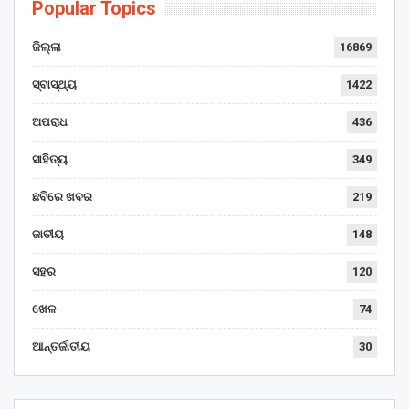
Popular Topics
ଜିଲ୍ଲା
16869
ସ୍ବାସ୍ଥ୍ୟ
1422
ଅପରାଧ
436
ସାହିତ୍ୟ
349
ଛବିରେ ଖବର
219
ଜାତୀୟ
148
ସହର
120
ଖେଳ
74
ଆନ୍ତର୍ଜାତୀୟ
30