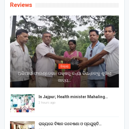
Reviews
ଜିଲ୍ଲା
ଅଭିଆରା ଫାଉଣ୍ଡେସନ ପକ୍ଷରୁ ବନ୍ୟା ବିପନ୍ନଙ୍କୁ ଶୁଖିଲା
ଖାଦ୍ୟ…
In Jajpur; Health minister Mahaling…
2 hours ago
ରାଜ୍ୟରେ ବିଜ୍ଞାନ ଗବେଷଣା ଓ ପ୍ରଯୁକ୍ତି…