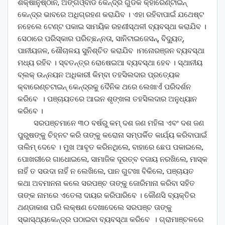
ଶିକ୍ଷାନୁଷ୍ଠାନ, ଅଙ୍ଗଓ୍ବାଡି କେନ୍ଦ୍ର ଗୁଡିକ କ୍ହାରେଣ୍ଟାଇନ୍
କେନ୍ଦ୍ର ଭାବରେ ଅଧିଗ୍ରହଣ କରାଯିବ । ଏହା ରହିବାପାଇଁ ଯଥେଷ୍ଟ
ନହେଲେ ଟେଣ୍ଟ ପକାଇ ସାମୟିକ ରହଣୀସ୍ଥଳୀ ବ୍ୟବସ୍ଥା କରାଯିବ ।
ସେଠାରେ ପରିସ୍କାର ପରିଚ୍ଛନ୍ନତା, ସାନିଟାଇଜେସନ୍, ବିଦ୍ୟୁତ୍,
ପାନୀୟଜଳ, ଶୌଚାଳୟ ସୁନିଶ୍ଚିତ କରାଯିବ ।ମନୋରଞ୍ଜନ ବ୍ୟବସ୍ଥା
ମଧ୍ୟ ରହିବ । ସ୍ବତନ୍ତ୍ର ରୋଷେଇଆ ବ୍ୟବସ୍ଥା ହେବ । ସ୍ଥାନୀୟ
ବ୍ଲକ୍ ଉନ୍ନୟନ ଅଧିକାରୀ କିମ୍ବା ତହସିଲଦାର ପ୍ରତ୍ୟେକ
କ୍ବାରେଣ୍ଚଟାଇନ୍ କେନ୍ଦ୍ରକୁ ଦୈନିକ ଥରେ ଲେଖାଏଁ ପରିଦର୍ଶନ
କରିବେ । ପଞ୍ଚାୟତରେ ଆଇନ ଶୃଙ୍ଖଳା ତହସିଲଦାର ଅନୁଧ୍ୟାନ
କରିବେ ।
ସରପଞ୍ଚମାନେ ୩୦ ବର୍ଷରୁ କମ୍ ଦଶ ଜଣ ମହିଳା ଏବଂ ଦଶ ଜଣ
ପୁରୁଷଙ୍କୁ ଚିହ୍ନଟ କରି ତାଙ୍କୁ କରୋନା ସମ୍ପର୍କିତ କାର୍ଯ୍ୟ କରିବାପାଇଁ
ତାଲିମ୍ ଦେବେ । ମୁଖ ଆବୃତ କରିନଥିଲେ, ବାହାରେ ଛେପ ପକାଇଲେ,
ପୋଖରୀରେ ଗାଧୋଇଲେ, ସାମାଜିକ ଦୂରତ୍ବ ବଜାୟ ନରଖିଲେ, ମାସ୍କ
ନାହିଁ ତ ସଉଦା ନାହିଁ ନ ଲେଖିଲେ, ପାନ ଗୁଟଖା ବିକିଲେ, ପଞ୍ଚାୟତ
କଥା ଅବମାନନା କଲେ ସରପଞ୍ଚ ତାଙ୍କୁ ଜୋରିମାନା କରିବା ସହିତ
ତାଙ୍କ ନାମରେ ଏତେଲା ଦାୟର କରିପାରିବେ । କୌଣସି ବ୍ୟକ୍ତିର
ଥଣ୍ଡାକାଶ ପରି ଲକ୍ଷଣ ଦେଖାଦେଲେ ସରପଞ୍ଚ ତାଙ୍କୁ
ସ୍ଭାସ୍ଥ୍ୟକେନ୍ଦ୍ର ପଠାଇବା ବ୍ୟବସ୍ଥା କରିବେ । ଗ୍ରାମାଞ୍ଚଳରେ