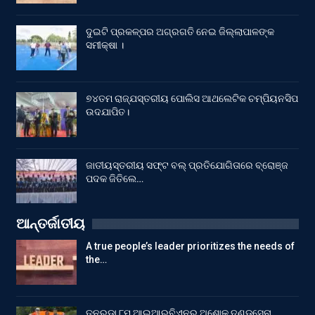
ଦୁଇଟି ପ୍ରକଳ୍ପର ଅଗ୍ରଗତି ନେଇ ଜିଲ୍ଲାପାଳଙ୍କ
ସମୀକ୍ଷା ।
୭୪ତମ ରାଜ୍ଯସ୍ତରୀୟ ପୋଲିସ ଆଥଲେଟିକ ଚମ୍ପିୟନସିପ
ଉଦଯାପିତ।
ଜାତୀୟସ୍ତରୀୟ ସଫ୍ଟ ବଲ୍ ପ୍ରତିଯୋଗିତାରେ ବ୍ରୋଞ୍ଜ
ପଦକ ଜିତିଲେ…
ଆନ୍ତର୍ଜାତୀୟ
A true people’s leader prioritizes the needs of
the…
ତନରଡ଼ା ୮ମ ଆଇଆରବିଏନର ଅଶୋକ ଦଣ୍ଡସେନା