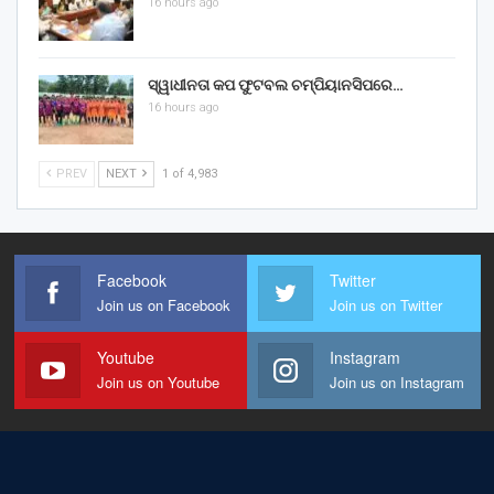
16 hours ago
ସ୍ୱାଧୀନତା କପ ଫୁଟବଲ ଚମ୍ପିୟାନସିପରେ…
16 hours ago
PREV
NEXT
1 of 4,983
Facebook
Twitter
Join us on Facebook
Join us on Twitter
Youtube
Instagram
Join us on Youtube
Join us on Instagram