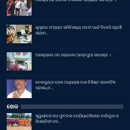
ଧୂମୂଛାଇ ପଂଚାୟତ ସମିତିସଭ୍ୟ ପଦବୀ ପାଇଁ ବିଜେପି ପ୍ରାର୍ଥୀ
ଶ୍ୟାମ…
ଅନାସ୍ଥାରେ ପଦ ହରାଇଲେ ଆମ୍ବପୁଆ ସରପଞ୍ଚ ।
ବେଲଗୁଣ୍ଠା ବ୍ଳକ ଅଧ୍ୟକ୍ଷ ତଥା ବିଶିଷ୍ଟ ରାଜନୀତିଜ୍ଞ
ପ୍ରଶାନ୍ତ…
ଖେଳ
ସ୍ୱାଧୀନତା କପ ଫୁଟବଲ ଚମ୍ପିୟାନସିପରେ ବାଲିଗୁଡା ଓ
ସିପାଞ୍ଜିରୀ ଦଳ…