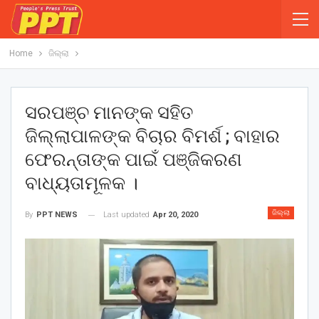
Home
ଜିଲ୍ଲା
ସରପଞ୍ଚ ମାନଙ୍କ ସହିତ
ଜିଲ୍ଲାପାଳଙ୍କ ବିଚାର ବିମର୍ଶ ; ବାହାର
ଫେରନ୍ତାଙ୍କ ପାଇଁ ପଞ୍ଜିକରଣ
ବାଧ୍ୟତାମୂଳକ ।
ଜିଲ୍ଲା
Last updated
Apr 20, 2020
By
PPT NEWS