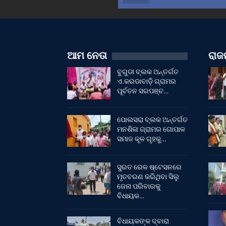
ଆମ ନେତା
ରାଜନ
ବୁଗୁଡା ବ୍ଲକ ଅନ୍ତର୍ଗତ
ଏ.କରଡାବାଡ଼ି ଗ୍ରାମର
ପୂର୍ବତନ ସରପଞ୍ଚ…
ପୋଲସରା ବ୍ଲକ ଅନ୍ତର୍ଗତ
ମନଶିଳା ଗ୍ରାମର ଗୋପାଳ
ସମାଜ କୂଳ ଗୃହକୁ…
ସୁରତ ରେଳ ଷ୍ଟେସନରେ
ମୃତବରଣ କରିଥିବା ସିଲୁ
ଜେନା ପରିବାରକୁ
ବିଧାୟକ…
ବିଧାୟକଙ୍କ ଦ୍ବାରା