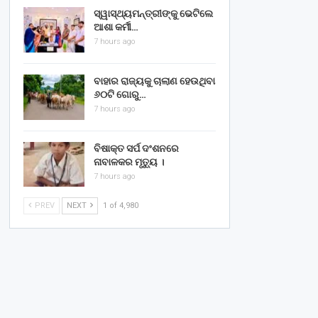
ସ୍ୱାସ୍ଥ୍ୟମନ୍ତ୍ରୀଙ୍କୁ ଭେଟିଲେ
ଆଶା କର୍ମୀ…
7 hours ago
ବାହାର ରାଜ୍ୟକୁ ଚାଲାଣ ହେଉଥିବା
୬୦ଟି ଗୋରୁ…
7 hours ago
ବିଷାକ୍ତ ସର୍ପ ଦଂଶନରେ
ନାବାଳକର ମୃତ୍ୟୁ ।
7 hours ago
PREV
NEXT
1 of 4,980