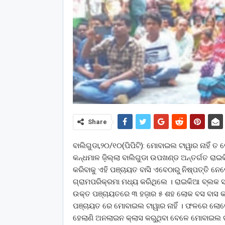
Share
ବାଲିଗୁଡା,୨୦/୧୦(ପିପିଟି): ମୋବାଇଲ ଟାୱାର ନାହିଁ ତ
କନ୍ଧମାଳ ଜ଼ିଲ୍ଲା ବାଲିଗୁଡା ଉପଖଣ୍ଡ ଅନ୍ତର୍ଗତ ରାଇକ
କରିବାକୁ ଏହି ପଞ୍ଚାୟତ ବାସି ଏବେଠାରୁ ନିଷ୍ପତ୍ତି ନେ
ଗ୍ରାମପରିକ୍ରମା ମଧ୍ୟ କରିଥିଲେ । ରାଇକିଆ ବ୍ଲକ ସ
ଉକ୍ତ ପଞ୍ଚାୟତରେ ୩ ହଜ଼ାର ୫ ଶହ ଲୋକ ବସ ବାସ କରୁଛ
ପଞ୍ଚାୟତ ରେ ମୋବାଇଲ ଟାୱାର ନାହିଁ । ଫଳରେ ଲୋକେ ନ
ହେଲାଣି ଅନଲାଇନ କ୍ଲାସ କରୁଥିବା ବେଳେ ମୋବାଇଲ ଟାୱ