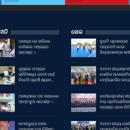
ୀତି
ଖେଳ
ଅନାସ୍ଥା ରେ ହାରିଲେ
ଦୁଇଟି ପ୍ରକଳ୍ପର
ବାଲିଛାଇ ପଞ୍ଚାୟତ
ଅଗ୍ରଗତି ନେଇ
ସରପଞ୍ଚ ।
ଜିଲ୍ଲାପାଳଙ୍କ ସମୀ
ଧୂମୂଛାଇ ପଂଚାୟତ
୭୪ତମ ରାଜ୍ଯସ୍ତର
ସମିତିସଭ୍ୟ ପଦବୀ ପାଇଁ
ପୋଲିସ ଆଥଲେଟି
ବିଜେପି ପ୍ରାର୍ଥୀ ଶ୍ୟାମ…
ଚମ୍ପିୟନସିପ ଉଦଯ
ଅନାସ୍ଥାରେ ପଦ ହରାଇଲେ
ଜାତୀୟସ୍ତରୀୟ ସଫ
ଆମ୍ବପୁଆ ସରପଞ୍ଚ ।
ବଲ୍ ପ୍ରତିଯୋଗିତା
ବ୍ରୋଞ୍ଜ ପଦକ ଜିତ
ବେଲଗୁଣ୍ଠା ବ୍ଳକ
୭୪ତମ ରାଜ୍ୟ ପୋଲ
ଅଧ୍ୟକ୍ଷ ତଥା ବିଶିଷ୍ଟ
ଆଥଲେଟିକ୍ ଚମ୍ପିୟ