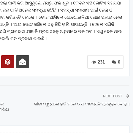
ିନ ହେଲା ଦାବୀ କରି ଆସୁଥିଲେ ମଧ୍ୟ ଫଳ ଶୂନ । କେବଳ ଏହି ଗୋଟିଏ ସମସ୍ୟା
ୀୟ ଜଳ ଆଦି ଅନେକ ସମସ୍ୟା ରହିଛି । ସମସ୍ୟା ସମାଧାନ ପାଇଁ ନେତା ଓ
ଭିଯୋଗ କରିଛନ୍ତି ଲୋକେ । ଭୋଟ ଆସିଲେ ଧୋବଧାଉଳିଆ ଖୋଳ ପକାଇ ନେତା
ାନ୍ତି । ଆଉ ଭୋଟ ସରିଲେ ସବୁ କିଛି ଭୁଲି ଯାଉଛନ୍ତି । ହେଲେ ଏଣିକି
େଲେଣି ଗ୍ରାମବାସୀ ଯାହାକି ପ୍ରଶାସନକୁ ଅଡୁଆରେ ପକାଇବ । ଏଣୁ ବେଳ ଥାଉ
ୀ ବୋଲି ମତ ପ୍ରକାଶ ପାଉଛି ।
231
0
NEXT POST
ିରେ
ଜୀବନ ଯୁଦ୍ଧରେ ହାରି ଗଲେ ଉପ-ବାଚସ୍ପତି ପ୍ରହ୍ଲାଦ ଦୋରା ।
ତଳିକା