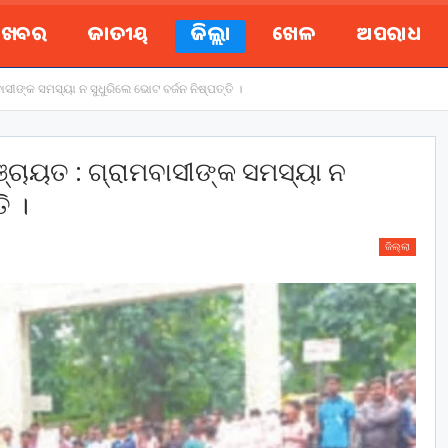
ୟ ଖବର
ଜାତୀୟ
ଜିଲ୍ଲା
ଖେଳ
ଅପରାଧ
ାସୀଙ୍କ ସମସ୍ୟା ନ ସୁଧୁରିଲେ ଭୋଟ ବର୍ଜନ ନିଷ୍ପତ୍ତି ।
ଞ୍ଚାୟତ : ଗ୍ରାମବାସୀଙ୍କ ସମସ୍ୟା ନ
ି ।
ଜିଲ୍ଲା