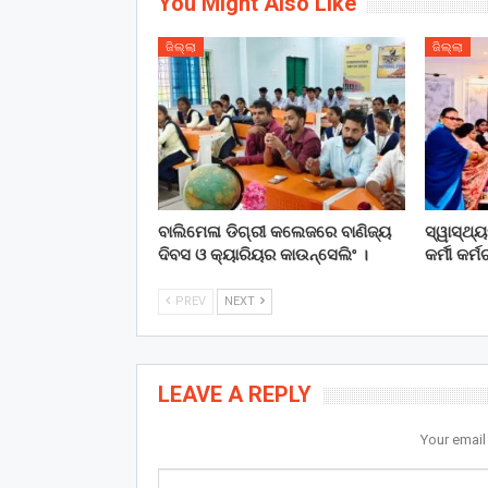
You Might Also Like
ଜିଲ୍ଲା
ଜିଲ୍ଲା
ବାଲିମେଳା ଡିଗ୍ରୀ କଲେଜରେ ବାଣିଜ୍ୟ
ସ୍ୱାସ୍ଥ୍
ଦିବସ ଓ କ୍ୟାରିୟର କାଉନ୍ସେଲିଂ ।
କର୍ମୀ କର୍ମ
PREV
NEXT
LEAVE A REPLY
Your email