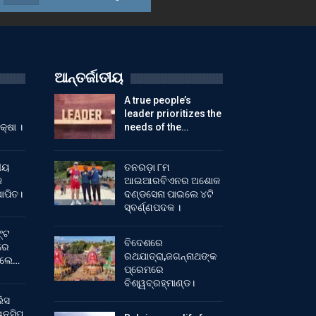
ଆନ୍ତର୍ଜାତୀୟ
A true people’s
leader prioritizes the
କ୍ଷା ।
needs of the…
ୀୟ
ତନରଡ଼ା ୮ମ
କ
ଆଇଆରବିଏନର ଅଶୋକ
ାପିତ।
ଦଣ୍ଡସେନା ପାଇଲେ ୪ଟି
ସ୍ବର୍ଣ୍ଣପଦକ ।
୍ଟ
ବିଦେଶରେ
ରେ
ରଥଯାତ୍ରା,ଜଗନ୍ନାଥଙ୍କ
ିଲେ…
ପ୍ରେମରେ
ବିଶ୍ୱବ୍ରହ୍ମାଣ୍ଡ।
ିସ
ନସିପ୍