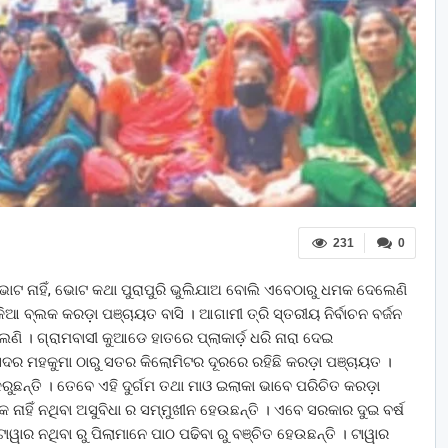
231
0
 ଭୋଟ ନାହିଁ, ଭୋଟ କଥା ପୁରାପୁରି ଭୁଲିଯାଅ ବୋଲି ଏବେଠାରୁ ଧମକ ଦେଲେଣି
ିଆ ବ୍ଲକ କରଡ଼ା ପଞ୍ଚାୟତ ବାସି । ଆଗାମୀ ତ୍ରି ସ୍ତରୀୟ ନିର୍ବାଚନ ବର୍ଜନ
ଲେଣି । ଗ୍ରାମବାସୀ କୁଆଡେ ହାତରେ ପ୍ଲାକାର୍ଡ଼ ଧରି ନାରା ଦେଇ
ଦର ମହକୁମା ଠାରୁ ସତର କିଲୋମିଟର ଦୂରରେ ରହିଛି କରଡ଼ା ପଞ୍ଚାୟତ ।
ନ୍ତି । ତେବେ ଏହି ଦୁର୍ଗମ ତଥା ମାଓ ଇଲାକା ଭାବେ ପରିଚିତ କରଡ଼ା
ାହିଁ ନଥିବା ଅସୁବିଧା ର ସମ୍ମୁଖୀନ ହେଉଛନ୍ତି । ଏବେ ସରକାର ଦୁଇ ବର୍ଷ
ାର ନଥିବା ରୁ ପିଲାମାନେ ପାଠ ପଢିବା ରୁ ବଞ୍ଚିତ ହେଉଛନ୍ତି । ଟାୱାର