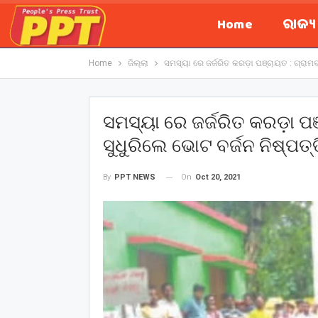
Home
ରାଜ୍
Home
ଜିଲ୍ଲା
ସମସ୍ୟା ରେ ଜର୍ଜରିତ କରଡ଼ା ପଞ୍ଚାୟତ : ଗ୍ରାମବ
ସମସ୍ୟା ରେ ଜର୍ଜରିତ କରଡ଼ା ପ
ସୁଧୁରିଲେ ଭୋଟ ବର୍ଜନ ନିଷ୍ପତ୍ତ
On
Oct 20, 2021
By
PPT NEWS