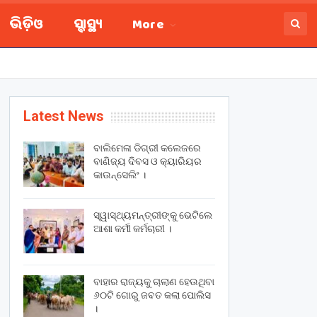
ଭିଡ଼ିଓ
ସ୍ବାସ୍ଥ୍ୟ
More
Latest News
ବାଲିମେଳା ଡିଗ୍ରୀ କଲେଜରେ
ବାଣିଜ୍ୟ ଦିବସ ଓ କ୍ୟାରିୟର
କାଉନ୍ସେଲିଂ ।
ସ୍ୱାସ୍ଥ୍ୟମନ୍ତ୍ରୀଙ୍କୁ ଭେଟିଲେ
ଆଶା କର୍ମୀ କର୍ମଚାରୀ ।
ବାହାର ରାଜ୍ୟକୁ ଚାଲାଣ ହେଉଥିବା
୬୦ଟି ଗୋରୁ ଜବତ କଲା ପୋଲିସ
।