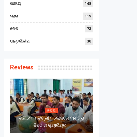
ଜାତୀୟ
148
ସହର
119
ଖେଳ
73
ଆନ୍ତର୍ଜାତୀୟ
30
Reviews
ଜିଲ୍ଲା
ବାଲିମେଳା ଡିଗ୍ରୀ କଲେଜରେ ବାଣିଜ୍ୟ
ଦିବସ ଓ କ୍ୟାରିୟର…