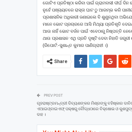
ଗୋଟିଏ ପ୍ରତିଷ୍ଠା କରିବା ପାଇଁ ଗ୍ରାମବାସୀ ଦୀର୍ଘ ଦ
ନୁହେଁ ପଞ୍ଚାୟତରେ ରାସ୍ତା ଘାଟ ଠୁ ଆରମ୍ଭ କରି ପାନ
ପ୍ରଶାସନିକ ଅଧିକାରୀ ଜଣାଇଲେ ବି ଶୁଣୁନଥିବା ଅ
ମାନେ ଭୋଟ ପ୍ରଚାରରେ ଆସି ମିଥ୍ୟା ପ୍ରତିଶୃତି ଦେଇଥ
ଆଉ ନାହିଁ ଭୋଟ ବର୍ଜନ ପାଇଁ ଏବେଠାରୁ ନିଷ୍ପତ୍ତି ନ
ଥାଉ ପ୍ରଶାସନ ଏଥି ପ୍ରତି ଦୃଷ୍ଟି ଦେବା ନିହାତି ଜରୁର
(ରିପୋର୍ଟ:-ସୁଶାନ୍ତ କୁମାର ପାଣିଗ୍ରାହୀ ।)
Share
PREV POST
ଗୃହରାଷ୍ଟ୍ରମନ୍ତ୍ରୀ ଦିବ୍ୟଶଙ୍କର ମିଶ୍ରଙ୍କୁ ବହିଷ୍କାର ଦାବ
ଏଆଇଓ୍ବାଇଏଫ୍ ପକ୍ଷରୁ ବୌଦ୍ଧଠାରେ ବିକ୍ଷୋଭ ଓ କୁଶପୁତ୍
ଦାହ ।