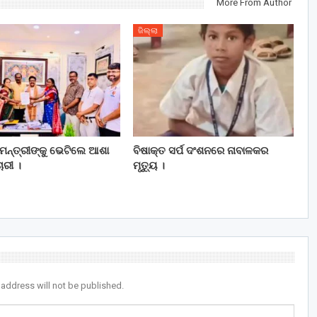
More From Author
ଜିଲ୍ଲା
ୟମନ୍ତ୍ରୀଙ୍କୁ ଭେଟିଲେ ଆଶା
ବିଷାକ୍ତ ସର୍ପ ଦଂଶନରେ ନାବାଳକର
ଚାରୀ ।
ମୃତ୍ୟୁ ।
 address will not be published.