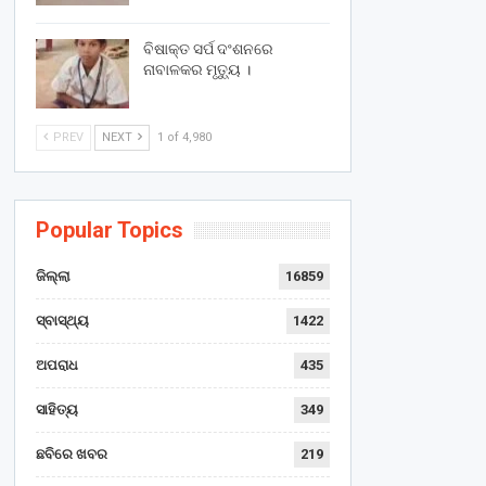
ବିଷାକ୍ତ ସର୍ପ ଦଂଶନରେ
ନାବାଳକର ମୃତ୍ୟୁ ।
PREV
NEXT
1 of 4,980
Popular Topics
ଜିଲ୍ଲା
16859
ସ୍ବାସ୍ଥ୍ୟ
1422
ଅପରାଧ
435
ସାହିତ୍ୟ
349
ଛବିରେ ଖବର
219