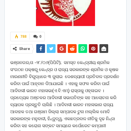
788
0
Share
ଭଞ୍ଜନଗର,ତା -୨୮/୦୬(ପିପିଟି); ସମସ୍ତ କେନ୍ଦ୍ରୀୟ ଶ୍ରମିକ
ସଂଗଠନ ପକ୍ଷରୁ କେନ୍ଦ୍ର ଓ ରାଜ୍ୟ ସରକାରଙ୍କ ଶ୍ରମିକ ଓ କୃଷକ
ମାରଣନୀତି ବିରୁଦ୍ଧରେ ୩ ଜୁଲାଇ ଦେଶବ୍ୟାପୀ ପ୍ରତିବାଦ ପ୍ରଦର୍ଶନ
କରିବା ପାଇଁ ଆହ୍ବାନ ଦିଆଯାଇଛି । ଏହାକୁ ସଫଳ କରିବା ପାଇଁ
ଆଦିବାସୀ ଭାରତ ମହାସଭା(ଏ.ବି.ଏମ୍) ରାସ୍ତାକୁ ଓହ୍ଳାଇବ ।
ପ୍ରତ୍ୟେକ ଅଞ୍ଚଳର ଆଦିବାସୀ ସଭାପତିଙ୍କ ସହ ଆଲୋଚନା କରି
ବ୍ୟାପକ ପ୍ରସ୍ତୁତି ଚାଲିଛି । ଆଦିବାସୀ ଭାରତ ମହାସଭାର ରାଜ୍ୟ
ଆବାହକ ତଥା ଗଞ୍ଜାମ ଜିଲ୍ଲା ସମ୍ପାଦକ ଟୁନା ମଲ୍ଲିକ ମୋଦି
ସରକାରଙ୍କ ମନୁବାଦୀ, ହିନ୍ଦୁତ୍ୱ, ଏକଛତ୍ରବାଦ ନୀତିକୁ ଦୃଢ ନିନ୍ଦା
କରିବା ସହ କରୋନା ସଙ୍କଟ ସମୟରେ କର୍ପୋରେଟ କମ୍ପାନୀ