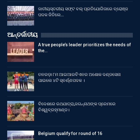
ଜାତୀୟସ୍ତରୀୟ ସଫ୍ଟ ବଲ୍ ପ୍ରତିଯୋଗିତାରେ ବ୍ରୋଞ୍ଜ
ପଦକ ଜିତିଲେ…
ଆନ୍ତର୍ଜାତୀୟ
A true people’s leader prioritizes the needs of
the…
ତନରଡ଼ା ୮ମ ଆଇଆରବିଏନର ଅଶୋକ ଦଣ୍ଡସେନା
ପାଇଲେ ୪ଟି ସ୍ବର୍ଣ୍ଣପଦକ ।
ବିଦେଶରେ ରଥଯାତ୍ରା,ଜଗନ୍ନାଥଙ୍କ ପ୍ରେମରେ
ବିଶ୍ୱବ୍ରହ୍ମାଣ୍ଡ।
Belgium qualify for round of 16