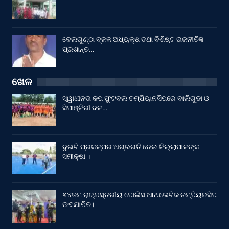
ବେଲଗୁଣ୍ଠା ବ୍ଳକ ଅଧ୍ୟକ୍ଷ ତଥା ବିଶିଷ୍ଟ ରାଜନୀତିଜ୍ଞ
ପ୍ରଶାନ୍ତ…
ଖେଳ
ସ୍ୱାଧୀନତା କପ ଫୁଟବଲ ଚମ୍ପିୟାନସିପରେ ବାଲିଗୁଡା ଓ
ସିପାଞ୍ଜିରୀ ଦଳ…
ଦୁଇଟି ପ୍ରକଳ୍ପର ଅଗ୍ରଗତି ନେଇ ଜିଲ୍ଲାପାଳଙ୍କ
ସମୀକ୍ଷା ।
୭୪ତମ ରାଜ୍ଯସ୍ତରୀୟ ପୋଲିସ ଆଥଲେଟିକ ଚମ୍ପିୟନସିପ
ଉଦଯାପିତ।