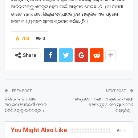
ଆଦିବାସୀଙ୍କୁ ଏକଜୁଟ ହେବା ପାଇଁ ଆହ୍ବାନ ଦେଇଛନ୍ତି । ଆଦିବାସୀ
ଭାରତ ମହାସଭାର ଜିଲ୍ଲା ସମ୍ପାଦକ ଟୁନା ମଲ୍ଲିକ ଏକ ପ୍ରେସ
ନୋଟ ମାଧ୍ୟମରେ ସୂଚନା ପ୍ରଦାନ କରିଛନ୍ତି ।
788
0
Share
PREV POST
NEXT POST
ବିଭିନ୍ନ ଦାବି ଜଣାଇ
ରାଜ୍ୟରେ କରୋନା ଆକ୍ରାନ୍ତ ସଂଖ୍ୟା
ଅଙ୍ଗନଓ୍ଵାଡ଼ିକର୍ମୀ ସଂଘର
୬୬୧୪,ସୁସ୍ଥ ସଂଖ୍ୟା ୪୬୦୬
ସିଡିପିଓଙ୍କୁ ଦାବିପତ୍ର ।
ପହଞ୍ଚିଲା ।
You Might Also Like
All