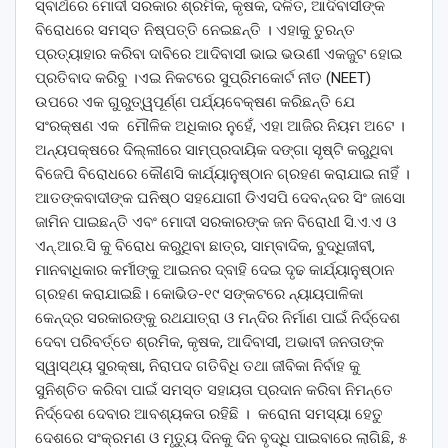
ସ୍ବାର୍ଥରେ ମୋଦୀ ସରକାର ଶ୍ରମିକ, କୃଷକ, ଦଳିତ, ଆଦିବାସୀଙ୍କ
ବିରୋଧରେ ସମସ୍ତ ନିଷ୍ପତ୍ତି ନେଇଛନ୍ତି । ଏହାକୁ ତୁରନ୍ତ
ପ୍ରତ୍ୟାହାର କରିବା ଦାବିରେ ଆଦିବାସୀ ଭାଇ ଭଉଣୀ ଏକଜୁଟ ହୋଇ
ପ୍ରତିବାଦ କରିବୁ ।ଏଇ ନିକଟରେ ସୁପ୍ରିମକୋର୍ଟ ନୀତ (NEET)
ଉପରେ ଏକ ଗୁରୁତ୍ୱପୂର୍ଣ୍ଣ ପର୍ଯ୍ୟବେକ୍ଷଣ କରିଛନ୍ତି ଯେ
ସଂରକ୍ଷଣ ଏକ ମୌଳିକ ଅଧିକାର ନୁହେଁ, ଏହା ଆଜିର ନିୟମ ଅଟେ ।
ଅନ୍ୟପକ୍ଷରେ ଦିଲ୍ଲୀରେ ସାମ୍ପ୍ରଦାୟିକ ଦଙ୍ଗା ସୃଷ୍ଟି କରୁଥିବା
ବିଜେପି ବିରୋଧରେ କୌଣସି କାର୍ଯ୍ୟାନୁଷ୍ଠାନ ଗ୍ରହଣ କରାଯାଇ ନାହିଁ ।
ଆତଙ୍କବାଦୀଙ୍କ ଘନିଷ୍ଠ ସହଯୋଗୀ ଡିଏସପି ଦେବନ୍ଦର ସିଂ ଜାସୋ
ଜାମିନ ପାଇଛନ୍ତି ଏବଂ ମୋଦୀ ସରକାରଙ୍କ ଜନ ବିରୋଧୀ ସି.ଏ.ଏ ଓ
ଏନ୍.ଆର.ସି କୁ ବିରୋଧ କରୁଥିବା ଛାତ୍ର, ସାମ୍ବାଦିକ, ବୁଦ୍ଧିଜୀବୀ,
ମାନବାଧିକାର କର୍ମୀଙ୍କୁ ଆଇନର ଦ୍ବାହି ଦେଇ ଦୃଢ କାର୍ଯ୍ୟାନୁଷ୍ଠାନ
ଗ୍ରହଣ କରାଯାଇଛି। କୋଭିଡ-୧୯ ସଙ୍କଟରେ ନ୍ୟାୟପାଳିକା
କେନ୍ଦ୍ର ସରକାରଙ୍କୁ ରଥଯାତ୍ରା ଓ ମନ୍ଦିର ନିର୍ମାଣ ପାଇଁ ନିର୍ଦ୍ଦେଶ
ଦେବା ପରିବର୍ତ୍ତେ ଶ୍ରମିକ, କୃଷକ, ଆଦିବାସୀ, ଅଭାବୀ ଜନତାଙ୍କ
ସ୍ୱାସ୍ଥ୍ୟ ସୁରକ୍ଷା, ନିରାପଦ ଗତିବିଧି ତଥା ଜୀବିକା ନିର୍ବାହ କୁ
ସୁନିଶ୍ଚିତ କରିବା ପାଇଁ ସମସ୍ତ ସହାୟତା ପ୍ରଦାନ କରିବା ନିମନ୍ତେ
ନିର୍ଦ୍ଦେଶ ଦେବାର ଆବଶ୍ୟକତା ରହିଛି । କରୋନା ସମସ୍ୟା ହେତୁ
ଦେଶରେ ସଂକ୍ରମଣ ଓ ମୃତ୍ୟୁ ଦିନକୁ ଦିନ ବୃଦ୍ଧି ପାଇବାରେ ଲାଗିଛି, ୫