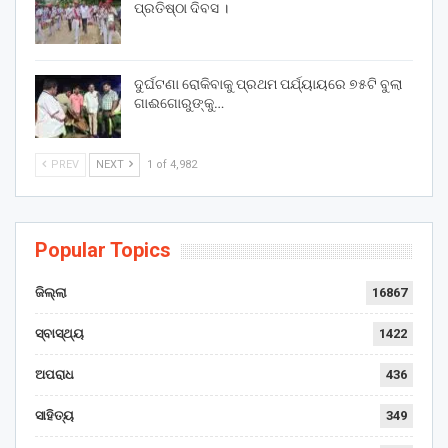
ପ୍ରତିଷ୍ଠା ଦିବସ ।
ଦୁର୍ଘଟଣା ରୋକିବାକୁ ପ୍ରଥମ ପର୍ଯ୍ୟାୟରେ ୭୫ଟି ବୁଲା
ଗାଈଗୋରୁଙ୍କୁ…
PREV
NEXT
1 of 4,982
Popular Topics
ଜିଲ୍ଲା
16867
ସ୍ବାସ୍ଥ୍ୟ
1422
ଅପରାଧ
436
ସାହିତ୍ୟ
349