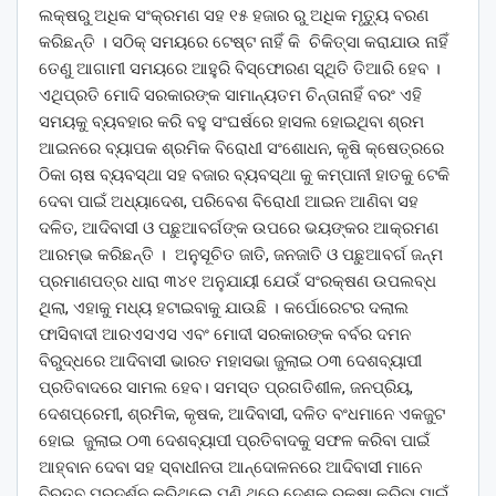
ଲକ୍ଷରୁ ଅଧିକ ସଂକ୍ରମଣ ସହ ୧୫ ହଜାର ରୁ ଅଧିକ ମୃତ୍ୟୁ ବରଣ
କରିଛନ୍ତି । ସଠିକ୍ ସମୟରେ ଟେଷ୍ଟ ନାହିଁ କି ଚିକିତ୍ସା କରାଯାଉ ନାହିଁ
ତେଣୁ ଆଗାମୀ ସମୟରେ ଆହୁରି ବିସ୍ଫୋରଣ ସ୍ଥିତି ତିଆରି ହେବ ।
ଏଥିପ୍ରତି ମୋଦି ସରକାରଙ୍କ ସାମାନ୍ୟତମ ଚିନ୍ତାନାହିଁ ବରଂ ଏହି
ସମୟକୁ ବ୍ୟବହାର କରି ବହୁ ସଂଘର୍ଷରେ ହାସଲ ହୋଇଥିବା ଶ୍ରମ
ଆଇନରେ ବ୍ୟାପକ ଶ୍ରମିକ ବିରୋଧୀ ସଂଶୋଧନ, କୃଷି କ୍ଷେତ୍ରରେ
ଠିକା ଚାଷ ବ୍ୟବସ୍ଥା ସହ ବଜାର ବ୍ୟବସ୍ଥା କୁ କମ୍ପାନୀ ହାତକୁ ଟେକି
ଦେବା ପାଇଁ ଅଧ୍ୟାଦେଶ, ପରିବେଶ ବିରୋଧୀ ଆଇନ ଆଣିବା ସହ
ଦଳିତ, ଆଦିବାସୀ ଓ ପଛୁଆବର୍ଗଙ୍କ ଉପରେ ଭୟଙ୍କର ଆକ୍ରମଣ
ଆରମ୍ଭ କରିଛନ୍ତି । ଅନୁସୂଚିତ ଜାତି, ଜନଜାତି ଓ ପଛୁଆବର୍ଗ ଜନ୍ମ
ପ୍ରମାଣପତ୍ର ଧାରା ୩୪୧ ଅନୁଯାୟୀ ଯେଉଁ ସଂରକ୍ଷଣ ଉପଲବ୍ଧ
ଥିଲା, ଏହାକୁ ମଧ୍ୟ ହଟାଇବାକୁ ଯାଉଛି । କର୍ପୋରେଟର ଦଲାଲ
ଫାସିବାଦୀ ଆରଏସଏସ ଏବଂ ମୋଦୀ ସରକାରଙ୍କ ବର୍ବର ଦମନ
ବିରୁଦ୍ଧରେ ଆଦିବାସୀ ଭାରତ ମହାସଭା ଜୁଲାଇ ୦୩ ଦେଶବ୍ୟାପୀ
ପ୍ରତିବାଦରେ ସାମଲ ହେବ। ସମସ୍ତ ପ୍ରଗତିଶୀଳ, ଜନପ୍ରିୟ,
ଦେଶପ୍ରେମୀ, ଶ୍ରମିକ, କୃଷକ, ଆଦିବାସୀ, ଦଳିତ ବଂଧମାନେ ଏକଜୁଟ
ହୋଇ ଜୁଲାଇ ୦୩ ଦେଶବ୍ୟାପୀ ପ୍ରତିବାଦକୁ ସଫଳ କରିବା ପାଇଁ
ଆହ୍ବାନ ଦେବା ସହ ସ୍ବାଧୀନତା ଆନ୍ଦୋଳନରେ ଆଦିବାସୀ ମାନେ
ବିରତ୍ବ ପ୍ରଦର୍ଶନ କରିଥିଲେ ପୁଣି ଥରେ ଦେଶକୁ ରକ୍ଷା କରିବା ପାଇଁ