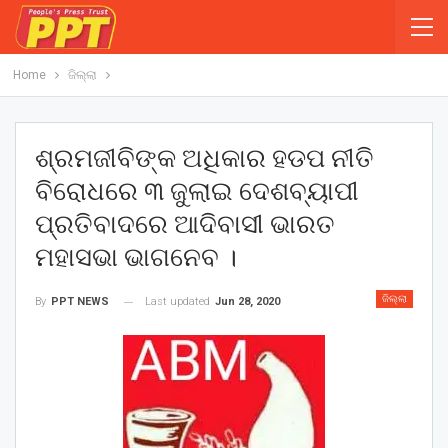
Home
ଜିଲ୍ଲା
ଶ୍ରମଜୀବିଙ୍କ ଅଧିକାର ହଡପ ନୀତି
ବିରୋଧରେ ୩ ଜୁଲାଇ ଦେଶବ୍ୟାପୀ
ପ୍ରତିବାଦରେ ଆଦିବାସୀ ଭାରତ
ମହାସଭା ଭାଗନେବ ।
ଜିଲ୍ଲା
Last updated
Jun 28, 2020
By
PPT NEWS