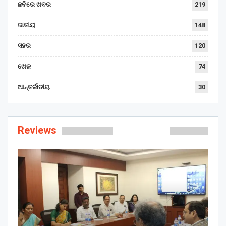
ଛବିରେ ଖବର
219
ଜାତୀୟ
148
ସହର
120
ଖେଳ
74
ଆନ୍ତର୍ଜାତୀୟ
30
Reviews