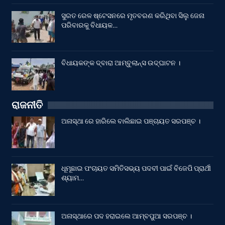
ସୁରତ ରେଳ ଷ୍ଟେସନରେ ମୃତବରଣ କରିଥିବା ସିଲୁ ଜେନା
ପରିବାରକୁ ବିଧାୟକ…
ବିଧାୟକଙ୍କ ଦ୍ବାରା ଆମ୍ବୁଲାନ୍ସ ଉଦ୍‌ଘାଟନ ।
ରାଜନୀତି
ଅନାସ୍ଥା ରେ ହାରିଲେ ବାଲିଛାଇ ପଞ୍ଚାୟତ ସରପଞ୍ଚ ।
ଧୂମୂଛାଇ ପଂଚାୟତ ସମିତିସଭ୍ୟ ପଦବୀ ପାଇଁ ବିଜେପି ପ୍ରାର୍ଥୀ
ଶ୍ୟାମ…
ଅନାସ୍ଥାରେ ପଦ ହରାଇଲେ ଆମ୍ବପୁଆ ସରପଞ୍ଚ ।