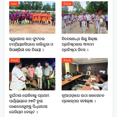
ଖେଳ
ଜିଲ୍ଲା
ସ୍ୱାଧୀନତା କପ ଫୁଟବଲ
ବିବେକାନନ୍ଦ ଶିଶୁ ଶିକ୍ଷା
ଚମ୍ପିୟାନସିପରେ ବାଲିଗୁଡା ଓ
ପ୍ରତିଷ୍ଠାନର ୩୨ତମ
ସିପାଞ୍ଜିରୀ ଦଳ ବିଜୟୀ ।
ପ୍ରତିଷ୍ଠା ଦିବସ ।
ଜିଲ୍ଲା
ଜିଲ୍ଲା
ଦୁର୍ଘଟଣା ରୋକିବାକୁ ପ୍ରଥମ
ନୂଆପଡ଼ାରେ ଉଠା ଜଳସେଚନ
ପର୍ଯ୍ୟାୟରେ ୭୫ଟି ବୁଲା
ପ୍ରକଳ୍ପର ସମୀକ୍ଷା ।
ଗାଈଗୋରୁଙ୍କୁ ପିନ୍ଧାଗଲା
ରେଡିୟମ ବେଲ୍ଟ ।