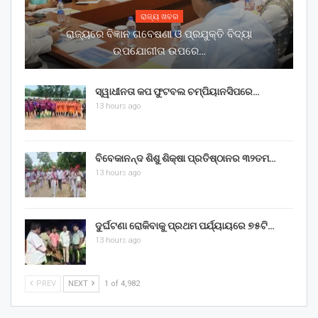
ରାଜ୍ୟ ଖବର
ରାଜ୍ୟରେ ବିଜ୍ଞାନ ଗବେଷଣା ଓ ପ୍ରଯୁକ୍ତି ବିଦ୍ୟା
ଉପଯୋଗୀତା ଉପରେ…
ସ୍ୱାଧୀନତା କପ ଫୁଟବଲ ଚମ୍ପିୟାନସିପରେ…
13 hours ago
ବିବେକାନନ୍ଦ ଶିଶୁ ଶିକ୍ଷା ପ୍ରତିଷ୍ଠାନର ୩୨ତମ…
13 hours ago
ଦୁର୍ଘଟଣା ରୋକିବାକୁ ପ୍ରଥମ ପର୍ଯ୍ୟାୟରେ ୭୫ଟି…
13 hours ago
PREV
NEXT
1 of 4,982