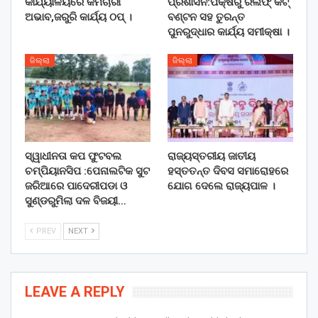
କାର୍ଯ୍ୟାଳୟରେ କର୍ମଚାରୀ
ପ୍ରଶାସନ:ପକ୍ଷରୁ ରିଲିଫ୍ କିଟ୍
ଅଭାବ,ଜରୁରି କାର୍ଯ୍ୟ ଠପ୍ ।
ବଣ୍ଟନ ସହ ତୁରନ୍ତ
ପୁନରୁଦ୍ଧାର କାର୍ଯ୍ୟ ସମୀକ୍ଷା ।
ଜିଲ୍ଲା
ଜିଲ୍ଲା
ସ୍ୱାଧୀନତା କପ ଫୁଟବଲ
ରାଜ୍ୟସ୍ତରୀୟ ଜାତୀୟ
ଚମ୍ପିୟାନସିପ :ପେନାଲଟିକ ସୁଟ
ହସ୍ତତନ୍ତ ଦିବସ ସମାରୋହରେ
ଜରିଆରେ ପାଦେରୀପଡା ଓ
ଯୋଗ ଦେଲେ ରାଜ୍ୟପାଳ ।
ସୁଣ୍ଡରୁମିଲା ଦଳ ବିଜୟୀ…
PREV
NEXT
LEAVE A REPLY