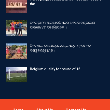
the…
ତନରଡ଼ା ୮ମ ଆଇଆରବିଏନର ଅଶୋକ ଦଣ୍ଡସେନା
ପାଇଲେ ୪ଟି ସ୍ବର୍ଣ୍ଣପଦକ ।
ବିଦେଶରେ ରଥଯାତ୍ରା,ଜଗନ୍ନାଥଙ୍କ ପ୍ରେମରେ
ବିଶ୍ୱବ୍ରହ୍ମାଣ୍ଡ।
Belgium qualify for round of 16