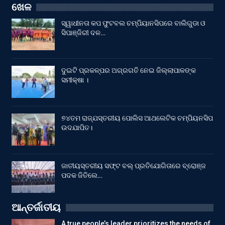
ଖେଳ
ସ୍ୱାଧୀନତା କପ ଫୁଟବଲ ଚମ୍ପିୟାନସିପରେ ବାଲିଗୁଡା ଓ
ସିପାଞ୍ଜିରୀ ଦଳ…
ଦୁଇଟି ପ୍ରକଳ୍ପର ଅଗ୍ରଗତି ନେଇ ଜିଲ୍ଲାପାଳଙ୍କ
ସମୀକ୍ଷା ।
୭୪ତମ ରାଜ୍ଯସ୍ତରୀୟ ପୋଲିସ ଆଥଲେଟିକ ଚମ୍ପିୟନସିପ
ଉଦଯାପିତ।
ଜାତୀୟସ୍ତରୀୟ ସଫ୍ଟ ବଲ୍ ପ୍ରତିଯୋଗିତାରେ ବ୍ରୋଞ୍ଜ
ପଦକ ଜିତିଲେ…
ଆନ୍ତର୍ଜାତୀୟ
A true people’s leader prioritizes the needs of