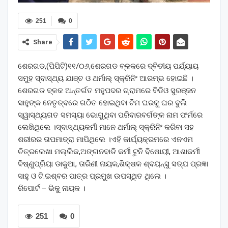
251
0
Share
ଶେରଗଡ,(ପିପିଟି)୧୧/୦୬,ଶେରଗଡ ବ୍ଳକରେ ଦ୍ବିତୀୟ ପର୍ଯ୍ୟାୟ
ସମୁହ ସ୍ବାସ୍ଥ୍ୟ ଯାଞ୍ଚ ଓ ଥର୍ମାଲ୍ ସ୍କ୍ରିନିଂ ଆରମ୍ଭ ହୋଇଛି ।
ଶେରଗଡ ବ୍ଳକ ଅନ୍ତର୍ଗତ ମହୁପଦର ଗ୍ରାମରେ ବିଡିଓ ସୁରଞ୍ଜନ
ସାହୁଙ୍କ ନେତୃତ୍ବରେ ଗଠିତ ହୋଇଥିବା ଟିମ ଘରକୁ ଘର ବୁଲି
ସ୍ୱାସ୍ଥ୍ୟଗତ ସମସ୍ୟା ଭୋଗୁଥିବା ପରିବାରବର୍ଗଙ୍କ ନାମ ଫର୍ମରେ
ଲେଖିଥିଲେ ।ସ୍ବାସ୍ଥ୍ୟକର୍ମୀ ମାନେ ଥର୍ମାଲ୍ ସ୍କ୍ରିନିଂ କରିବା ସହ
ଶରୀରର ତାପମାତ୍ରା ମାପିଥିଲେ ।ଏହି କାର୍ଯ୍ୟକ୍ରମରେ ଏନଏମ
ଚିତ୍ରଲେଖା ମଲ୍ଲିକ,ଅଙ୍ଗନବାଡି କର୍ମୀ ଟୁନି ବିଷୋୟୀ, ଆଶାକର୍ମୀ
ବିଷ୍ଣୁପ୍ରିୟା ଡାକୁଆ, ତାରିଣୀ ନାୟକ,ଶିକ୍ଷକ ଶ୍ବୟନ୍ସୁ ସତ୍ଯ ପ୍ରଜ୍ଞା
ସାହୁ ଓ ଟି.ଇଶ୍ବର ପାତ୍ର ପ୍ରମୁଖ ଉପସ୍ଥିତ ଥିଲେ ।
ରିପୋର୍ଟ – ଭିକୁ ନାୟକ ।
251
0