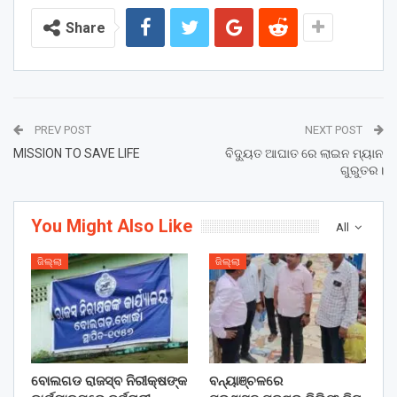
Share
PREV POST
NEXT POST
MISSION TO SAVE LIFE
ବିଦ୍ୟୁତ ଆଘାତ ରେ ଲାଇନ ମ୍ୟାନ
ଗୁରୁତର।
You Might Also Like
All
ଜିଲ୍ଲା
ଜିଲ୍ଲା
ବୋଲଗଡ ରାଜସ୍ବ ନିରୀକ୍ଷଙ୍କ
ବନ୍ୟାଞ୍ଚଳରେ