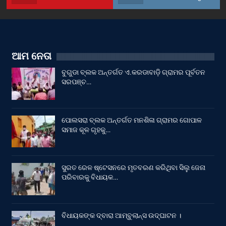
ଆମ ନେତା
ବୁଗୁଡା ବ୍ଲକ ଅନ୍ତର୍ଗତ ଏ.କରଡାବାଡ଼ି ଗ୍ରାମର ପୂର୍ବତନ
ସରପଞ୍ଚ…
ପୋଲସରା ବ୍ଲକ ଅନ୍ତର୍ଗତ ମନଶିଳା ଗ୍ରାମର ଗୋପାଳ
ସମାଜ କୂଳ ଗୃହକୁ…
ସୁରତ ରେଳ ଷ୍ଟେସନରେ ମୃତବରଣ କରିଥିବା ସିଲୁ ଜେନା
ପରିବାରକୁ ବିଧାୟକ…
ବିଧାୟକଙ୍କ ଦ୍ବାରା ଆମ୍ବୁଲାନ୍ସ ଉଦ୍‌ଘାଟନ ।