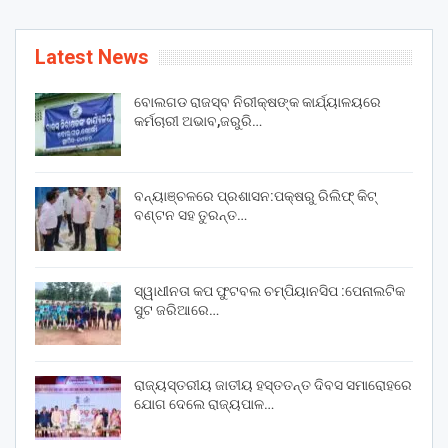
Latest News
ବୋଲଗଡ ରାଜସ୍ବ ନିରୀକ୍ଷଙ୍କ କାର୍ଯ୍ୟାଳୟରେ
କର୍ମଚାରୀ ଅଭାବ,ଜରୁରି…
ବନ୍ୟାଞ୍ଚଳରେ ପ୍ରଶାସନ:ପକ୍ଷରୁ ରିଲିଫ୍ କିଟ୍
ବଣ୍ଟନ ସହ ତୁରନ୍ତ…
ସ୍ୱାଧୀନତା କପ ଫୁଟବଲ ଚମ୍ପିୟାନସିପ :ପେନାଲଟିକ
ସୁଟ ଜରିଆରେ…
ରାଜ୍ୟସ୍ତରୀୟ ଜାତୀୟ ହସ୍ତତନ୍ତ ଦିବସ ସମାରୋହରେ
ଯୋଗ ଦେଲେ ରାଜ୍ୟପାଳ…