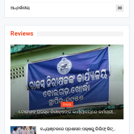
ଆନ୍ତର୍ଜାତୀୟ
30
Reviews
ଜିଲ୍ଲା
ବୋଲଗଡ ରାଜସ୍ବ ନିରୀକ୍ଷଙ୍କ କାର୍ଯ୍ୟାଳୟରେ କର୍ମଚାରୀ…
ବନ୍ୟାଞ୍ଚଳରେ ପ୍ରଶାସନ:ପକ୍ଷରୁ ରିଲିଫ୍ କିଟ୍…