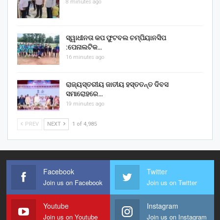
8 minutes ago
ସ୍ୱାଧୀନତା କପ ଫୁଟବଲ ଚମ୍ପିୟାନସିପ
:ପେନାଲଟିକ…
16 minutes ago
ରାଜ୍ୟସ୍ତରୀୟ ଜାତୀୟ ହସ୍ତତନ୍ତ ଦିବସ
ସମାରୋହରେ…
19 minutes ago
PREV
NEXT
1 of 4,985
Facebook
Twitter
Join us on Facebook
Join us on Twitter
Youtube
Instagram
Join us on Youtube
Join us on Instagram