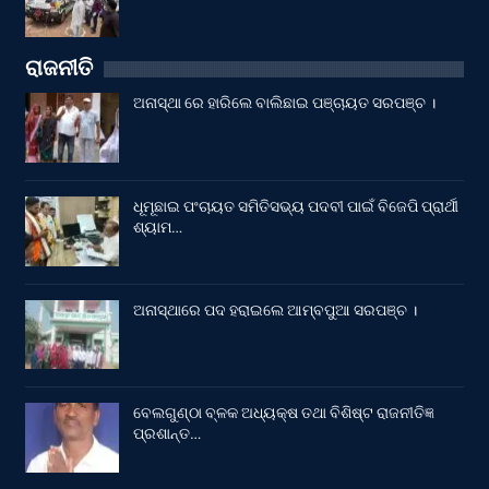
ରାଜନୀତି
ଅନାସ୍ଥା ରେ ହାରିଲେ ବାଲିଛାଇ ପଞ୍ଚାୟତ ସରପଞ୍ଚ ।
ଧୂମୂଛାଇ ପଂଚାୟତ ସମିତିସଭ୍ୟ ପଦବୀ ପାଇଁ ବିଜେପି ପ୍ରାର୍ଥୀ
ଶ୍ୟାମ…
ଅନାସ୍ଥାରେ ପଦ ହରାଇଲେ ଆମ୍ବପୁଆ ସରପଞ୍ଚ ।
ବେଲଗୁଣ୍ଠା ବ୍ଳକ ଅଧ୍ୟକ୍ଷ ତଥା ବିଶିଷ୍ଟ ରାଜନୀତିଜ୍ଞ
ପ୍ରଶାନ୍ତ…