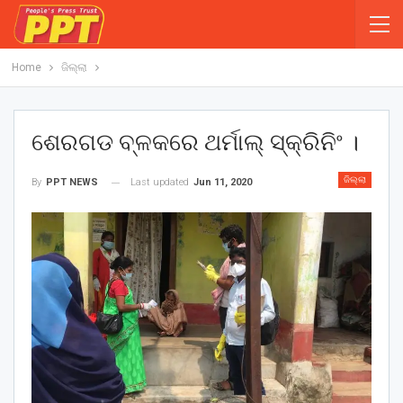
Home
ଜିଲ୍ଲା
ଶେରଗଡ ବ୍ଳକରେ ଥର୍ମାଲ୍ ସ୍କ୍ରିନିଂ ।
ଜିଲ୍ଲା
Last updated
Jun 11, 2020
By
PPT NEWS