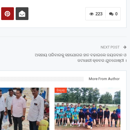
223
0
NEXT POST
ଅସହାୟ ପରିବାରକୁ ସହଯୋଗର ହାତ ବଢାଇଲେ ଜୟଜବାନ ଓ
ଜଟାଧାରୀ କ୍ଳବର ଯୁବଗୋଷ୍ଠୀ ।
More From Author
ଜିଲ୍ଲା