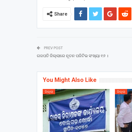
Share
PREV POST
ଗଜପତି ଜିଲ୍ଲାରେ ନୂତନ ପଜିଟିଭ ସଂଖ୍ୟା ୧୬ ।
You Might Also Like
ଜିଲ୍ଲା
ଜିଲ୍ଲା