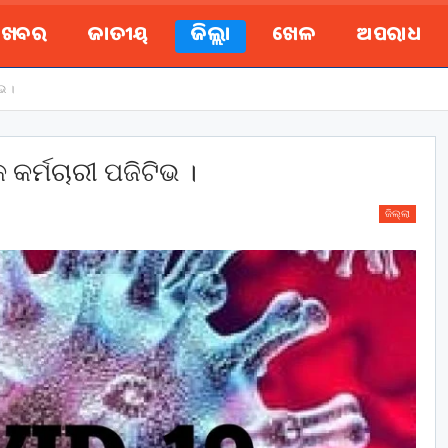
ୟ ଖବର
ଜାତୀୟ
ଜିଲ୍ଲା
ଖେଳ
ଅପରାଧ
ଭ ।
କର୍ମଚାରୀ ପଜିଟିଭ ।
ଜିଲ୍ଲା