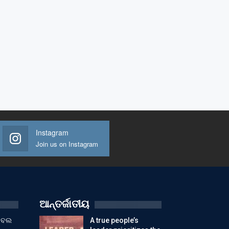
Instagram
Join us on Instagram
ଆନ୍ତର୍ଜାତୀୟ
ୁଟବଲ
A true people’s