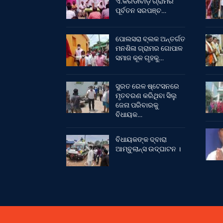
ଏ.କରଡାବାଡ଼ି ଗ୍ରାମର
ପୂର୍ବତନ ସରପଞ୍ଚ…
ପୋଲସରା ବ୍ଲକ ଅନ୍ତର୍ଗତ
ମନଶିଳା ଗ୍ରାମର ଗୋପାଳ
ସମାଜ କୂଳ ଗୃହକୁ…
ସୁରତ ରେଳ ଷ୍ଟେସନରେ
ମୃତବରଣ କରିଥିବା ସିଲୁ
ଜେନା ପରିବାରକୁ
ବିଧାୟକ…
ବିଧାୟକଙ୍କ ଦ୍ବାରା
ଆମ୍ବୁଲାନ୍ସ ଉଦ୍‌ଘାଟନ ।