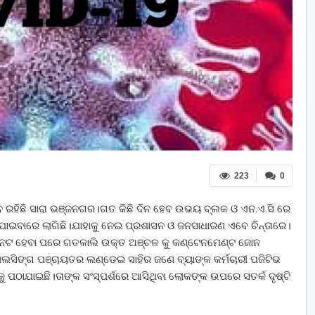
223
0
 ରହିଛି ସାରା ଭଞ୍ଜନଗର।ଗତ କିଛି ଦିନ ହେବ ଉଭୟ ବ୍ଲକ ଓ ଏନ.ଏ.ସି ରେ
 ପାଇବାରେ ଲାଗିଛି।ଯାହାକୁ ନେଇ ପ୍ରଶାସନ ଓ ଜନସାଧାରଣ ଏବେ ଚିନ୍ତାରେ।
ଚିହ୍ନଟ ହେବା ପରେ ଗତକାଲି ଉକ୍ତ ଅଞ୍ଚଳ କୁ କଣ୍ଟେନମେଣ୍ଟ ଜୋନ
ାଲସିଙ୍ଗ ପଞ୍ଚାୟତର ଲଣ୍ଡେଇ ସାହିର ଜଣେ ବ୍ୟାଙ୍କ କର୍ମଚାରୀ ପଜିଟିଭ
ୁ ପଠାଯାଇଛି।ତାଙ୍କ ସଂସ୍ପର୍ଶରେ ଆସିଥିବା ଲୋକଙ୍କ ଉପରେ ସତର୍କ ଦୃଷ୍ଟି