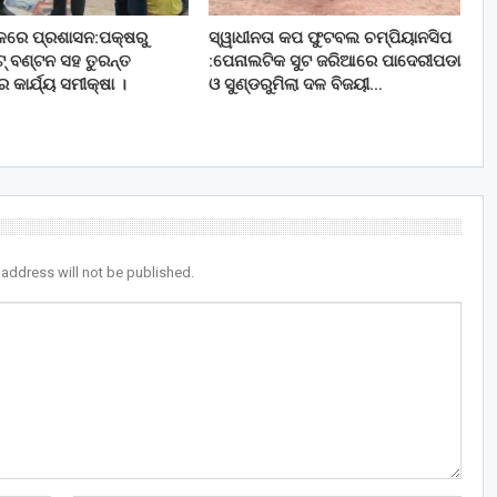
ଚଳରେ ପ୍ରଶାସନ:ପକ୍ଷରୁ
ସ୍ୱାଧୀନତା କପ ଫୁଟବଲ ଚମ୍ପିୟାନସିପ
ିଟ୍ ବଣ୍ଟନ ସହ ତୁରନ୍ତ
:ପେନାଲଟିକ ସୁଟ ଜରିଆରେ ପାଦେରୀପଡା
ର କାର୍ଯ୍ୟ ସମୀକ୍ଷା ।
ଓ ସୁଣ୍ଡରୁମିଲା ଦଳ ବିଜୟୀ…
 address will not be published.