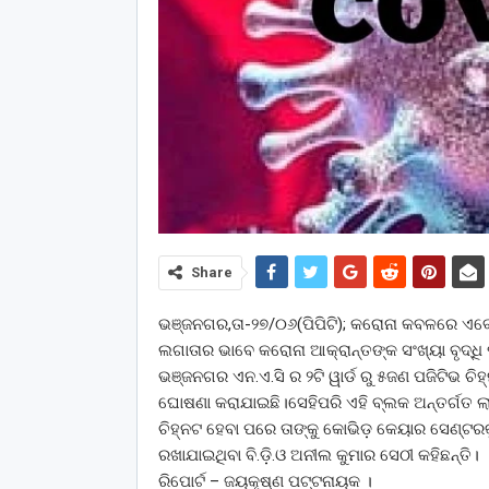
Share
ଭଞ୍ଜନଗର,ତା-୨୭/୦୬(ପିପିଟି); କରୋନା କବଳରେ ଏବେ
ଲଗାତାର ଭାବେ କରୋନା ଆକ୍ରାନ୍ତଙ୍କ ସଂଖ୍ୟା ବୃଦ୍ଧି
ଭଞ୍ଜନଗର ଏନ.ଏ.ସି ର ୨ଟି ୱାର୍ଡ ରୁ ୫ଜଣ ପଜିଟିଭ 
ଘୋଷଣା କରାଯାଇଛି।ସେହିପରି ଏହି ବ୍ଲକ ଅନ୍ତର୍ଗତ ଲ
ଚିହ୍ନଟ ହେବା ପରେ ତାଙ୍କୁ କୋଭିଡ଼ କେୟାର ସେଣ୍ଟରକ
ରଖାଯାଇଥିବା ବି.ଡ଼ି.ଓ ଅନୀଲ କୁମାର ସେଠୀ କହିଛନ୍ତି।
ରିପୋର୍ଟ – ଜୟକୃଷ୍ଣ ପଟ୍ଟନାୟକ ।