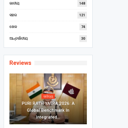
ଜାତୀୟ
148
ସହର
121
ଖେଳ
74
ଆନ୍ତର୍ଜାତୀୟ
30
Reviews
ସାହିତ୍ୟ
PURI RATH YATRA 2026: A
Global Benchmark In
Integrated…