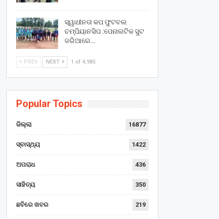
ସ୍ୱାଧୀନତା କପ ଫୁଟବଲ
ଚମ୍ପିୟାନସିପ :ପେନାଲଟିକ ସୁଟ
ଜରିଆରେ…
PREV
NEXT
1 of 4,985
Popular Topics
ଜିଲ୍ଲା
16877
ସ୍ବାସ୍ଥ୍ୟ
1422
ଅପରାଧ
436
ସାହିତ୍ୟ
350
ଛବିରେ ଖବର
219