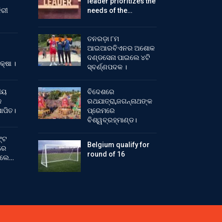
leader prioritizes the
ିରୀ
needs of the…
ତନରଡ଼ା ୮ମ
ଆଇଆରବିଏନର ଅଶୋକ
ଦଣ୍ଡସେନା ପାଇଲେ ୪ଟି
କ୍ଷା ।
ସ୍ବର୍ଣ୍ଣପଦକ ।
ୀୟ
ବିଦେଶରେ
କ
ରଥଯାତ୍ରା,ଜଗନ୍ନାଥଙ୍କ
ାପିତ।
ପ୍ରେମରେ
ବିଶ୍ୱବ୍ରହ୍ମାଣ୍ଡ।
୍ଟ
Belgium qualify for
ରେ
round of 16
ିଲେ…