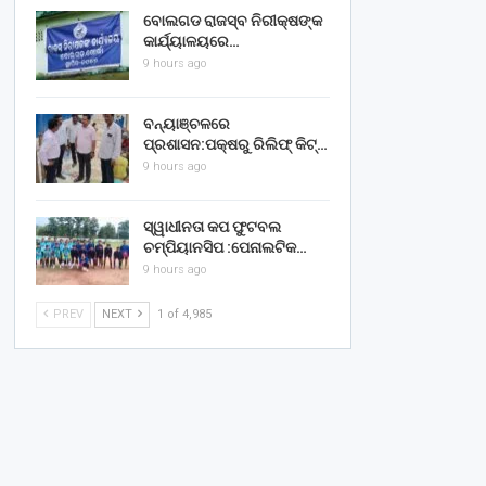
ବୋଲଗଡ ରାଜସ୍ବ ନିରୀକ୍ଷଙ୍କ
କାର୍ଯ୍ୟାଳୟରେ…
9 hours ago
ବନ୍ୟାଞ୍ଚଳରେ
ପ୍ରଶାସନ:ପକ୍ଷରୁ ରିଲିଫ୍ କିଟ୍…
9 hours ago
ସ୍ୱାଧୀନତା କପ ଫୁଟବଲ
ଚମ୍ପିୟାନସିପ :ପେନାଲଟିକ…
9 hours ago
PREV
NEXT
1 of 4,985