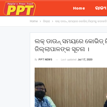
Home
ରାଜ୍
Home
ଜିଲ୍ଲା
ଲକ୍ ଡାଉନ୍ ସମୟରେ କୋଭିଡ୍ ନିୟମକୁ କଡାକଡି 
ଲକ୍ ଡାଉନ୍ ସମୟରେ କୋଭିଡ୍ 
ଜିଲ୍ଲାପାଳଙ୍କ ସୂଚନା ।
Last updated
Jul 17, 2020
By
PPT NEWS