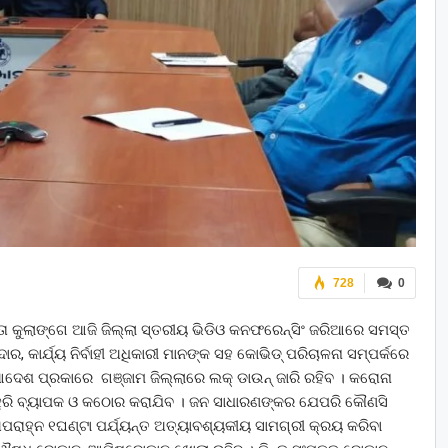
728
0
ତା କୁଲାଙ୍ଗେ ଆଜି ଜିଲ୍ଲା ସ୍ତରୀୟ ଭିଡିଓ କନଫରେନ୍ସିଂ ଜରିଆରେ ସମସ୍ତ
 କାର୍ଯ୍ୟ ନିର୍ବାହୀ ଅଧିକାରୀ ମାନଙ୍କ ସହ କୋଭିଡ୍ ପରିଚାଳନା ସମ୍ପର୍କରେ
ଦେଶ ପ୍ରକାରେ ଗଞ୍ଜାମ ଜିଲ୍ଲାରେ ଲକ୍ ଡାଉନ୍ ଜାରି ରହିବ । କରୋନା
ହୁରି ବ୍ୟାପକ ଓ କଠୋର କରାଯିବ । ଜନ ସାଧାରଣଙ୍କର ଯେପରି କୌଣସି
ପରାହ୍ନ ୧ଘଣ୍ଟା ପର୍ଯ୍ୟନ୍ତ ଅତ୍ୟାବଶ୍ୟକୀୟ ସାମଗ୍ରୀ କ୍ରୟ କରିବା