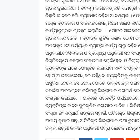
ନିମନ୍ତେ ସୁଯୋଗ ଦିଆଯାଇଛି । ପନିପରିବା, ତେଜରାତି
ଗୁଡିକ ଦୁଇଥାକିଆ ( ଡବଲ୍ ) ବାରିକେଡ୍ କରି ସାମଗ୍ରୀ 
ନିହାତି ଭାବରେ ୧ମି. ବ୍ୟବଧାନ ରହିବା ଆବଶ୍ୟକ । ଯେ
ମାସ୍କ ବ୍ୟବହାର ଓ ସାନିଟାଇଜେସନ୍ ନିୟମ ଖିଲାପ କ
କାର୍ଯ୍ୟାନୁଷ୍ଠାନ ଗ୍ରହଣ କରାଯିବ । ମୋଟର ସାଇକେଲ 
ଗୁଡିକ ବନ୍ଦ ରହିବ । ବ୍ୟାଙ୍କ ଗୁଡିକ ସକାଳ ୧୦ ଟା ଠା
ଅପରାହ୍ନ ୨ଟା ପର୍ଯ୍ୟନ୍ତ ବ୍ୟାଙ୍କ କାର୍ଯ୍ୟ ଚାଲୁ ର
ଅଧିକାରୀ,ତହସିଲଦାର ଓ ସ୍ବାସ୍ଥ୍ୟ ଅଧିକାରୀ ସହ ସଂପୃ
ନିଶ୍ଚିତରୂପେ କରୋନା ସଂକ୍ରମଣ ରୋକିହେବ ଓ ଜିଲ୍ଲ
ବ୍ୟକ୍ତିଙ୍କ ଘରେ ପୋଷ୍ଟର ଲଗାଯିବା ଏବଂ ସଂପୃକ୍ତ ବ୍ୟ
ହୋମ୍ ଆଇସୋଲେସନ୍ ରେ ରହିଥିବା ବ୍ୟକ୍ତିଙ୍କୁ ଡାକ୍
ଅସୁବିଧା ହେଲେ ସେ ଫୋନ୍ ଯୋଗେ ଡାକ୍ତରଙ୍କ ପରାମର୍
ସତର୍କତା ଅବଲମ୍ବନ କରିବାକୁ ଜିଲ୍ଲାପାଳ ପରାମର୍ଶ ଦ
ସଂଗ୍ରହ କରାଯାଉ । ଯଦ୍ବାରା ପରବର୍ତ୍ତି ପର୍ଯ୍ୟାୟର
ବ୍ୟକ୍ତିଙ୍କ ଜୀବନ ସୁରକ୍ଷିତ କରାଯାଇ ପାରିବ । ଭିଡିଓ
ସଂସ୍ଥା ଇଂ ସିଦ୍ଧାର୍ଥ ଶଙ୍କର ସ୍ବାଇଁ, ଅତିରିକ୍ତ ଜିଲ୍ଲ
ଅମୀୟ କୁମାର ସାହୁ, ଅତିରିକ୍ତ ଜିଲ୍ଲାପାଳ ତଥା ଡୁଡ
ଜିଲ୍ଲା ଜରୁରୀ କାଳୀନ ଅଧିକାରୀ ଦିବ୍ୟ ଲୋଚନ ମହନ୍ତ