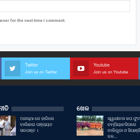
wser for the next time I comment.
Twitter
Youtube
Join us on Twitter
Join us on Youtube
ୀତି
ଖେଳ
ଅନାସ୍ଥା ରେ ହାରିଲେ
ସ୍ୱାଧୀନତା କପ ଫ
ବାଲିଛାଇ ପଞ୍ଚାୟତ
ଚମ୍ପିୟାନସିପରେ
ସରପଞ୍ଚ ।
ବାଲିଗୁଡା ଓ ସିପାଞ୍ଜ
ଦଳ…