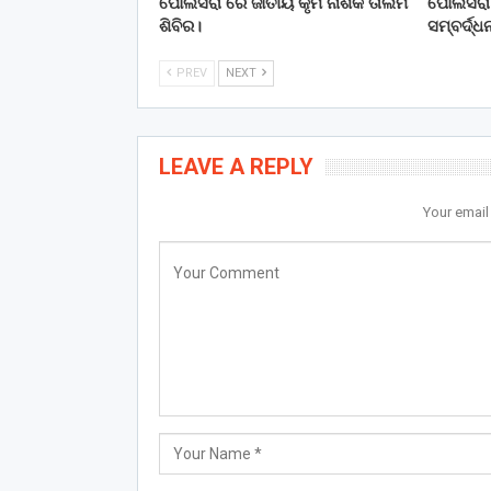
ପୋଲସରା ରେ ଜାତୀୟ କୃମି ନାଶକ ତାଲିମ
ପୋଲସରା
ଶିବିର।
ସମ୍ବର୍ଦ୍ଧ
PREV
NEXT
LEAVE A REPLY
Your email