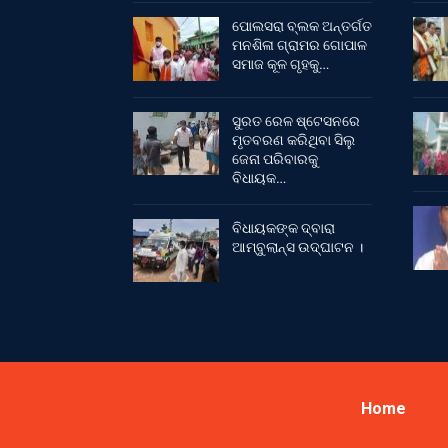
ପୋଲସରା ବ୍ଲକ ଅନ୍ତର୍ଗତ
ମନଶିଳା ଗ୍ରାମର ଗୋପାଳ
ସମାଜ କୂଳ ଗୃହକୁ…
ସୁରତ ରେଳ ଷ୍ଟେସନରେ
ମୃତବରଣ କରିଥିବା ସିଲୁ
ଜେନା ପରିବାରକୁ
ବିଧାୟକ…
ବିଧାୟକଙ୍କ ଦ୍ବାରା
ଆମ୍ବୁଲାନ୍ସ ଉଦ୍‌ଘାଟନ ।
Home