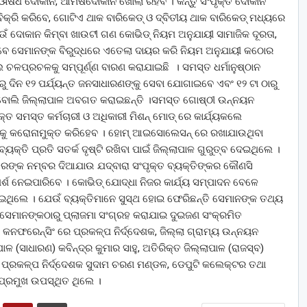
, ଔଷଧ ଦୋକାନ, ଆମିଷଦୋକାନ ଖୋଲା ରହିବ । କିନ୍ତୁ ସଂପୃକ୍ତ ଦୋକାନ
ବିକ୍ରି କରିବେ, ଗୋଟିଏ ଥାକ ବାରିକେଡ୍ ଓ ଦ୍ବିତୀୟ ଥାକ ବାରିକେଡ୍ ମଧ୍ୟରେ
ଉଁ ଦୋକାନ କିମ୍ବା ଖାଉଟୀ ଗଣ କୋଭିଡ୍ ନିୟମ ଅନୁଯାୟୀ ସାମାଜିକ ଦୂରତା,
ରିବେ ସେମାନଙ୍କ ବିରୁଦ୍ଧରେ ଏତେଲା ଦାୟର କରି ନିୟମ ଅନୁଯାୟୀ କଠୋର
ଚଳପ୍ରଚଳକୁ ସମ୍ପୂର୍ଣ୍ଣ ବାରଣ କରାଯାଇଛି । ସମସ୍ତ ଧର୍ମାନୁଷ୍ଠାନ
ରୁ ଦିନ ୧୨ ପର୍ଯ୍ୟନ୍ତ ଜନସାଧାରଣଙ୍କୁ ସେବା ଯୋଗାଇବେ ଏବଂ ୧୨ ଟା ଠାରୁ
ହିବ ବୋଲି ଜିଲ୍ଲାପାଳ ଅବଗତ କରାଇଛନ୍ତି ।ସମସ୍ତ ଗୋଷ୍ଠୀ ଉନ୍ନୟନ
କ୍ତ ସମସ୍ତ କର୍ମଚାରୀ ଓ ଅଧିକାରୀ ମିଶନ୍ ମୋଡ୍ ରେ କାର୍ଯ୍ୟକଲେ
ାକୁ କରୋନାମୁକ୍ତ କରିହେବ । ହୋମ୍ ଆଇସୋଲେସନ୍ ରେ ରଖାଯାଉଥିବା
କ୍ତି ପ୍ରତି ସତର୍କ ଦୃଷ୍ଟି ରଖିବା ପାଇଁ ଜିଲ୍ଲାପାଳ ଗୁରୁତ୍ବ ଦେଇଥିଲେ ।
ତରଙ୍କ ନମ୍ବର ଦିଆଯାଉ ଯଦ୍ବାରା ସଂପୃକ୍ତ ବ୍ୟକ୍ତିଙ୍କର କୌଣସି
ଶ ନେଇପାରିବେ । କୋଭିଡ୍ ଯୋଦ୍ଧା ନିଜର କାର୍ଯ୍ୟ ସମ୍ପାଦନ ବେଳେ
େଇଥିଲେ । ଯେଉଁ ବ୍ୟକ୍ତିମାନେ ସୁସ୍ଥ ହୋଇ ଫେରିଛନ୍ତି ସେମାନଙ୍କ ତଥ୍ୟ
େ ସେମାନଙ୍କଠାରୁ ପ୍ଲାଜମା ସଂଗ୍ରହ କରାଯାଇ ଦୁଇଜଣ ସଂକ୍ରମିତ
 କନଫରେନ୍ସିଂ ରେ ପ୍ରକଳ୍ପ ନିର୍ଦ୍ଦେଶକ, ଜିଲ୍ଲା ଗ୍ରାମ୍ୟ ଉନ୍ନୟନ
ାପାଳ (ସାଧାରଣ) କବିନ୍ଦ୍ର କୁମାର ସାହୁ, ଅତିରିକ୍ତ ଜିଲ୍ଲାପାଳ (ରାଜସ୍ବ)
ାର ପ୍ରକଳ୍ପ ନିର୍ଦ୍ଦେଶକ ସୁଦାମ ଚରଣ ମଣ୍ଡଳ, ଡେପୁଟି କଲେକ୍ଟର ତଥା
 ପ୍ରମୁଖ ଉପସ୍ଥିତ ଥିଲେ ।