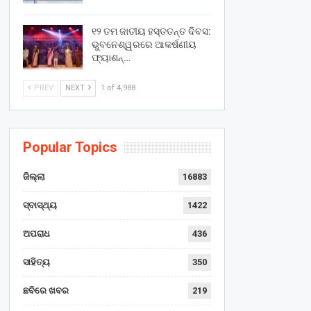
୧୨ ତମ ଜାତୀୟ ହସ୍ତତନ୍ତ ଦିବସ:
ଭୁବନେଶ୍ୱରରେ ଆକର୍ଷଣୀୟ
ଫ୍ୟାଶନ୍…
PREV
NEXT
1 of 4,988
Popular Topics
ଜିଲ୍ଲା
16883
ସ୍ବାସ୍ଥ୍ୟ
1422
ଅପରାଧ
436
ସାହିତ୍ୟ
350
ଛବିରେ ଖବର
219