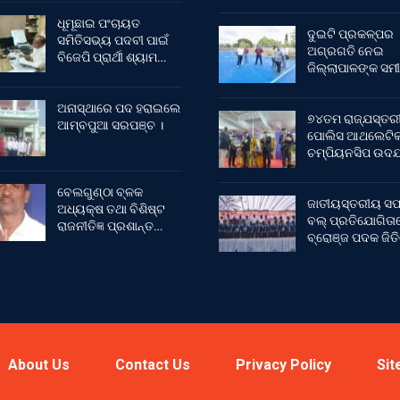
ଧୂମୂଛାଇ ପଂଚାୟତ
ଦୁଇଟି ପ୍ରକଳ୍ପର
ସମିତିସଭ୍ୟ ପଦବୀ ପାଇଁ
ଅଗ୍ରଗତି ନେଇ
ବିଜେପି ପ୍ରାର୍ଥୀ ଶ୍ୟାମ…
ଜିଲ୍ଲାପାଳଙ୍କ ସମୀ
ଅନାସ୍ଥାରେ ପଦ ହରାଇଲେ
୭୪ତମ ରାଜ୍ଯସ୍ତର
ଆମ୍ବପୁଆ ସରପଞ୍ଚ ।
ପୋଲିସ ଆଥଲେଟି
ଚମ୍ପିୟନସିପ ଉଦଯ
ବେଲଗୁଣ୍ଠା ବ୍ଳକ
ଜାତୀୟସ୍ତରୀୟ ସଫ
ଅଧ୍ୟକ୍ଷ ତଥା ବିଶିଷ୍ଟ
ବଲ୍ ପ୍ରତିଯୋଗିତା
ରାଜନୀତିଜ୍ଞ ପ୍ରଶାନ୍ତ…
ବ୍ରୋଞ୍ଜ ପଦକ ଜିତ
About Us
Contact Us
Privacy Policy
Sit