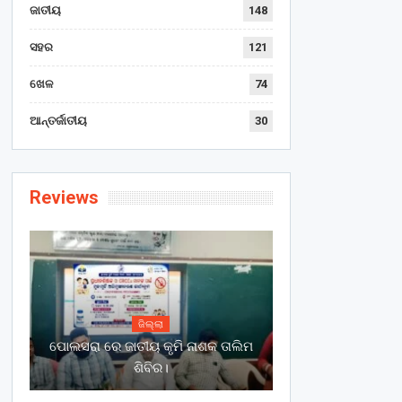
ଜାତୀୟ
148
ସହର
121
ଖେଳ
74
ଆନ୍ତର୍ଜାତୀୟ
30
Reviews
ଜିଲ୍ଲା
ପୋଲସରା ରେ ଜାତୀୟ କୃମି ନାଶକ ତାଲିମ
ଶିବିର।