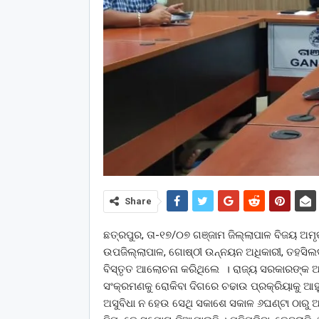
Share
ଛତ୍ରପୁର, ତା-୧୭/୦୭ ଗଞ୍ଜାମ ଜିଲ୍ଲାପାଳ ବିଜୟ ଅମୃ
ଉପଜିଲ୍ଲାପାଳ, ଗୋଷ୍ଠୀ ଉନ୍ନୟନ ଅଧିକାରୀ, ତହସିଲଦାର,
ବିସ୍ତୃତ ଆଲୋଚନା କରିଥିଲେ । ରାଜ୍ୟ ସରକାରଙ୍କ ଆ
ସଂକ୍ରମଣକୁ ରୋକିବା ଦିଗରେ ଚଢାଉ ପ୍ରକ୍ରିୟାକୁ ଆ
ଅସୁବିଧା ନ ହେଉ ସେଥି ସକାଶେ ସକାଳ ୬ଘଣ୍ଟା ଠାରୁ ଅ