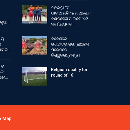
ତନରଡ଼ା ୮ମ
ଆଇଆରବିଏନର ଅଶୋକ
ଦଣ୍ଡସେନା ପାଇଲେ ୪ଟି
କ୍ଷା ।
ସ୍ବର୍ଣ୍ଣପଦକ ।
ୀୟ
ବିଦେଶରେ
କ
ରଥଯାତ୍ରା,ଜଗନ୍ନାଥଙ୍କ
ାପିତ।
ପ୍ରେମରେ
ବିଶ୍ୱବ୍ରହ୍ମାଣ୍ଡ।
୍ଟ
Belgium qualify for
ରେ
round of 16
ିଲେ…
e Map