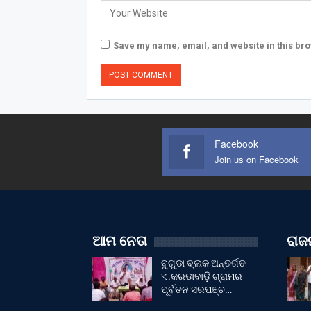
Save my name, email, and website in this bro
Facebook
Join us on Facebook
ଆମ ନେତା
ରାଜନ
ବୁଗୁଡା ବ୍ଲକ ଅନ୍ତର୍ଗତ
ଏ.କରଡାବାଡ଼ି ଗ୍ରାମର
ପୂର୍ବତନ ସରପଞ୍ଚ…