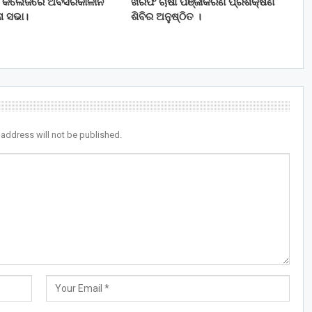
 କଲେଜରେ ଅବସରକାଳୀନ
ଖରିଫ ଚାଷୀ ପଞ୍ଜୀକରଣ ପ୍ରଶିକ୍ଷଣ
ନା ସଭା।
ଶିବିର ଅନୁଷ୍ଠିତ ।
 address will not be published.