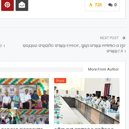
728
0
NEXT POST
ତ ।
ରାଜ୍ୟରେ ସଂକ୍ରାମିତ ସଂଖ୍ୟା ୧୬୭୦୧ , ସୁସ୍ଥ ସଂଖ୍ୟା ୧୧୩୩୦ ଓ ମୃତ
ସଂଖ୍ୟା ୮୬ ।
More From Author
ଜିଲ୍ଲା