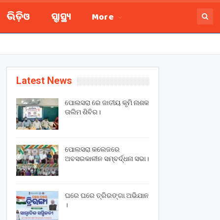
ଭିଡ଼ିଓ
ସ୍ବାସ୍ଥ୍ୟ
More
Latest News
ପୋଲସରା ରେ ଜାତୀୟ କୃମି ନାଶକ
ତାଲିମ ଶିବିର।
ପୋଲସରା କଲେଜରେ
ଅବସରକାଳୀନ ସମ୍ବର୍ଦ୍ଧନା ସଭା।
ଘରେ ଘରେ ତ୍ରିରଙ୍ଗା ଅଭିଯାନ
।