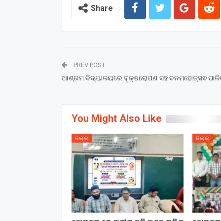
Share
PREV POST
ଆଶ୍ରମ ବିଦ୍ୟାଳୟରେ ବୃକ୍ଷରୋପଣ ସହ ବନମହୋତ୍ସଵ ପାଳି
You Might Also Like
ଜିଲ୍ଲା
ଜିଲ୍ଲା