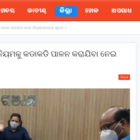
ୟ ଖବର
ଜାତୀୟ
ଜିଲ୍ଲା
ଖେଳ
ଅପରାଧ
ପାଳନ କରାଯିବା ନେଇ ଜିଲ୍ଲାପାଳଙ୍କ ସୂଚନା ।
ନିୟମକୁ କଡାକଡି ପାଳନ କରାଯିବା ନେଇ
ଜିଲ୍ଲା