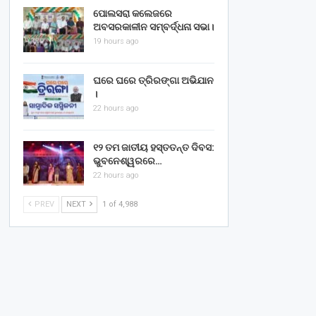
ପୋଲସରା କଲେଜରେ
ଅବସରକାଳୀନ ସମ୍ବର୍ଦ୍ଧନା ସଭା।
19 hours ago
ଘରେ ଘରେ ତ୍ରିରଙ୍ଗା ଅଭିଯାନ
।
22 hours ago
୧୨ ତମ ଜାତୀୟ ହସ୍ତତନ୍ତ ଦିବସ:
ଭୁବନେଶ୍ୱରରେ…
22 hours ago
PREV
NEXT
1 of 4,988