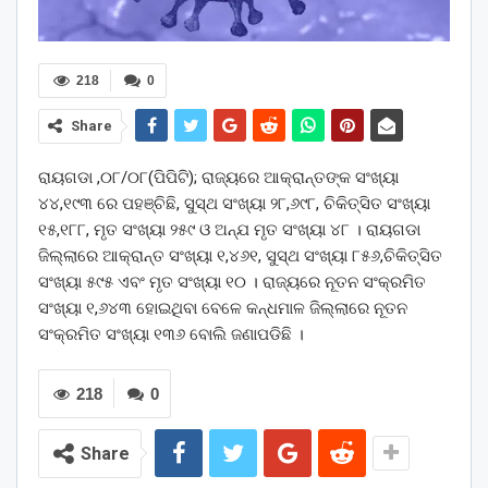
218
0
Share
ରାୟଗଡା ,୦୮/୦୮(ପିପିଟି); ରାଜ୍ୟରେ ଆକ୍ରାନ୍ତଙ୍କ ସଂଖ୍ୟା
୪୪,୧୯୩ ରେ ପହଞ୍ଚିଛି, ସୁସ୍ଥ ସଂଖ୍ୟା ୨୮,୬୯୮, ଚିକିତ୍ସିତ ସଂଖ୍ୟା
୧୫,୧୮୮, ମୃତ ସଂଖ୍ୟା ୨୫୯ ଓ ଅନ୍ଯ ମୃତ ସଂଖ୍ୟା ୪୮ । ରାୟଗଡା
ଜିଲ୍ଲାରେ ଆକ୍ରାନ୍ତ ସଂଖ୍ୟା ୧,୪୬୧, ସୁସ୍ଥ ସଂଖ୍ୟା ୮୫୬,ଚିକିତ୍ସିତ
ସଂଖ୍ୟା ୫୯୫ ଏବଂ ମୃତ ସଂଖ୍ୟା ୧୦ । ରାଜ୍ୟରେ ନୂତନ ସଂକ୍ରମିତ
ସଂଖ୍ୟା ୧,୬୪୩ ହୋଇଥିବା ବେଳେ କନ୍ଧମାଳ ଜିଲ୍ଲାରେ ନୂତନ
ସଂକ୍ରମିତ ସଂଖ୍ୟା ୧୩୬ ବୋଲି ଜଣାପଡିଛି ।
218
0
Share