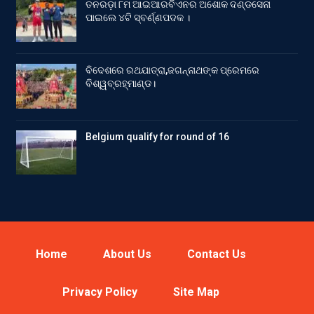
ତନରଡ଼ା ୮ମ ଆଇଆରବିଏନର ଅଶୋକ ଦଣ୍ଡସେନା
ପାଇଲେ ୪ଟି ସ୍ବର୍ଣ୍ଣପଦକ ।
ବିଦେଶରେ ରଥଯାତ୍ରା,ଜଗନ୍ନାଥଙ୍କ ପ୍ରେମରେ
ବିଶ୍ୱବ୍ରହ୍ମାଣ୍ଡ।
Belgium qualify for round of 16
Home
About Us
Contact Us
Privacy Policy
Site Map