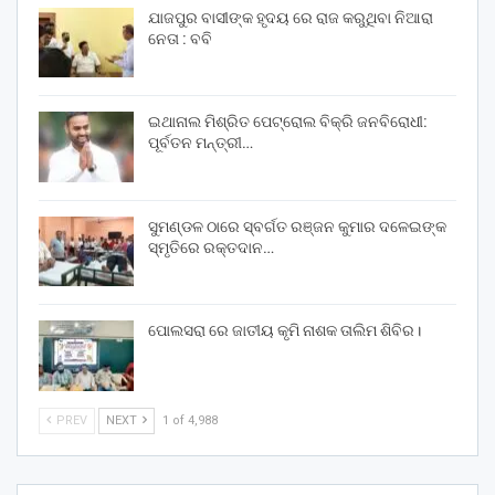
ଯାଜପୁର ବାସୀଙ୍କ ହୃଦୟ ରେ ରାଜ କରୁଥିବା ନିଆରା
ନେତା : ବବି
ଇଥାନାଲ ମିଶ୍ରିତ ପେଟ୍ରୋଲ ବିକ୍ରି ଜନବିରୋଧୀ:
ପୂର୍ବତନ ମନ୍ତ୍ରୀ…
ସୁମଣ୍ଡଳ ଠାରେ ସ୍ବର୍ଗତ ରଞ୍ଜନ କୁମାର ଦଳେଇଙ୍କ
ସ୍ମୃତିରେ ରକ୍ତଦାନ…
ପୋଲସରା ରେ ଜାତୀୟ କୃମି ନାଶକ ତାଲିମ ଶିବିର।
PREV
NEXT
1 of 4,988