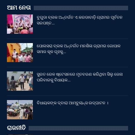
ଆମ ନେତା
ବୁଗୁଡା ବ୍ଲକ ଅନ୍ତର୍ଗତ ଏ.କରଡାବାଡ଼ି ଗ୍ରାମର ପୂର୍ବତନ
ସରପଞ୍ଚ…
ପୋଲସରା ବ୍ଲକ ଅନ୍ତର୍ଗତ ମନଶିଳା ଗ୍ରାମର ଗୋପାଳ
ସମାଜ କୂଳ ଗୃହକୁ…
ସୁରତ ରେଳ ଷ୍ଟେସନରେ ମୃତବରଣ କରିଥିବା ସିଲୁ ଜେନା
ପରିବାରକୁ ବିଧାୟକ…
ବିଧାୟକଙ୍କ ଦ୍ବାରା ଆମ୍ବୁଲାନ୍ସ ଉଦ୍‌ଘାଟନ ।
ରାଜନୀତି