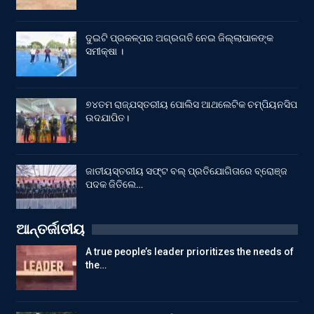
ଦୁଇଟି ପ୍ରକଳ୍ପର ଅଗ୍ରଗତି ନେଇ ଜିଲ୍ଲାପାଳଙ୍କ
ସମୀକ୍ଷା ।
୭୪ତମ ରାଜ୍ଯସ୍ତରୀୟ ପୋଲିସ ଆଥଲେଟିକ ଚମ୍ପିୟନସିପ
ଉଦଯାପିତ।
ଜାତୀୟସ୍ତରୀୟ ସଫ୍ଟ ବଲ୍ ପ୍ରତିଯୋଗିତାରେ ବ୍ରୋଞ୍ଜ
ପଦକ ଜିତିଲେ…
ଆନ୍ତର୍ଜାତୀୟ
A true people’s leader prioritizes the needs of
the…