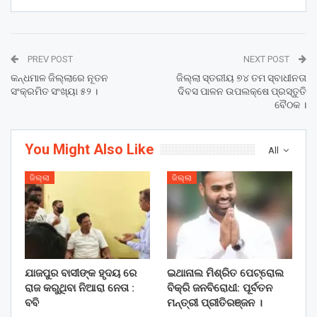
PREV POST
NEXT POST
କନ୍ଧମାଳ ଜିଲ୍ଲାରେ ନୂତନ
ଜିଲ୍ଲା ସ୍ତରୀୟ ୭୪ ତମ ସ୍ବାଧୀନତା
ସଂକ୍ରମିତ ସଂଖ୍ୟା ୫୨ ।
ଦିବସ ପାଳନ ଉପଲକ୍ଷେ ପ୍ରସ୍ତୁତି
ବୈଠକ ।
You Might Also Like
All
ଜିଲ୍ଲା
ଜିଲ୍ଲା
ଯାଜପୁର ବାସୀଙ୍କ ହୃଦୟ ରେ
ଇଥାନାଲ ମିଶ୍ରିତ ପେଟ୍ରୋଲ
ରାଜ କରୁଥିବା ନିଆରା ନେତା :
ବିକ୍ରି ଜନବିରୋଧୀ: ପୂର୍ବତନ
ବବି
ମନ୍ତ୍ରୀ ପ୍ରୀତିରଞ୍ଜନ ।