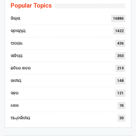
Popular Topics
ଜିଲ୍ଲା
16886
ସ୍ବାସ୍ଥ୍ୟ
1422
ଅପରାଧ
436
ସାହିତ୍ୟ
350
ଛବିରେ ଖବର
219
ଜାତୀୟ
148
ସହର
121
ଖେଳ
74
ଆନ୍ତର୍ଜାତୀୟ
30