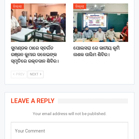
ଜିଲ୍ଲା
ଜିଲ୍ଲା
ସୁମଣ୍ଡଳ ଠାରେ ସ୍ବର୍ଗତ
ପୋଲସରା ରେ ଜାତୀୟ କୃମି
ରଞ୍ଜନ କୁମାର ଦଳେଇଙ୍କ
ନାଶକ ତାଲିମ ଶିବିର।
ସ୍ମୃତିରେ ରକ୍ତଦାନ ଶିବିର।
PREV
NEXT
LEAVE A REPLY
Your email address will not be published.