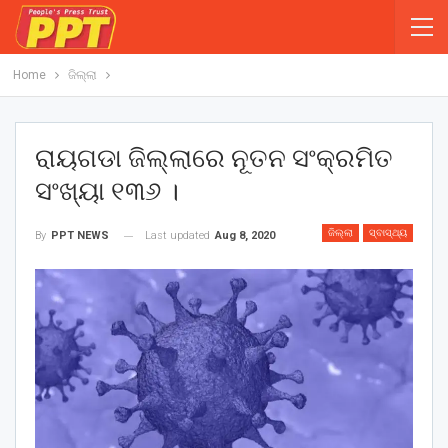
Home
ଜିଲ୍ଲା
ରାୟଗଡା ଜିଲ୍ଲାରେ ନୂତନ ସଂକ୍ରମିତ
ସଂଖ୍ୟା ୧୩୬ ।
ଜିଲ୍ଲା
ସ୍ବାସ୍ଥ୍ୟ
Last updated
Aug 8, 2020
By
PPT NEWS