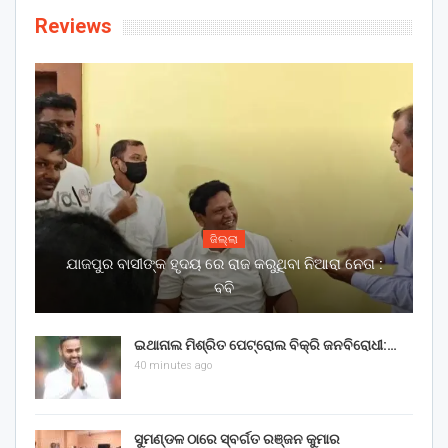
Reviews
ଜିଲ୍ଲା
ଯାଜପୁର ବାସୀଙ୍କ ହୃଦୟ ରେ ରାଜ କରୁଥିବା ନିଆରା ନେତା :
ବବି
ଇଥାନାଲ ମିଶ୍ରିତ ପେଟ୍ରୋଲ ବିକ୍ରି ଜନବିରୋଧୀ:…
40 minutes ago
ସୁମଣ୍ଡଳ ଠାରେ ସ୍ବର୍ଗତ ରଞ୍ଜନ କୁମାର