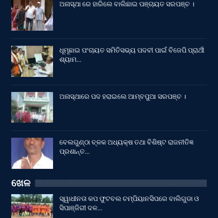
ଅନାସ୍ଥା ରେ ହାରିଲେ ବାଲିଛାଇ ପଞ୍ଚାୟତ ସରପଞ୍ଚ ।
ଧୂମୂଛାଇ ପଂଚାୟତ ସମିତିସଭ୍ୟ ପଦବୀ ପାଇଁ ବିଜେପି ପ୍ରାର୍ଥୀ
ଶ୍ୟାମ…
ଅନାସ୍ଥାରେ ପଦ ହରାଇଲେ ଆମ୍ବପୁଆ ସରପଞ୍ଚ ।
ବେଲଗୁଣ୍ଠା ବ୍ଳକ ଅଧ୍ୟକ୍ଷ ତଥା ବିଶିଷ୍ଟ ରାଜନୀତିଜ୍ଞ
ପ୍ରଶାନ୍ତ…
ଖେଳ
ସ୍ୱାଧୀନତା କପ ଫୁଟବଲ ଚମ୍ପିୟାନସିପରେ ବାଲିଗୁଡା ଓ
ସିପାଞ୍ଜିରୀ ଦଳ…