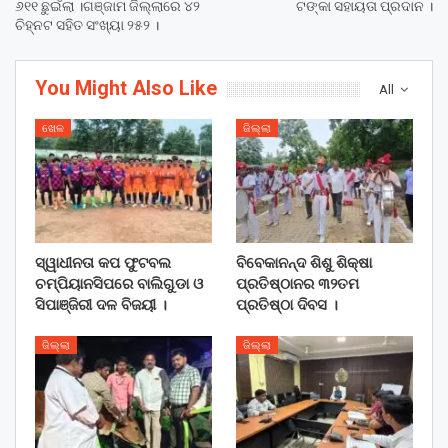
୬୧୧ ଛୁଇଁଲା ।ଗଞ୍ଜାମ ଜିଲ୍ଲାରେ ୪୨
ଟଙ୍କା ସହାୟତା ପ୍ରଦାନ ।
ଚିହ୍ନଟ ସହିତ ସଂଖ୍ୟା ୨୫୨ ।
You Might Also Like
All
ଖେଳ
ଜିଲ୍ଲା
ସ୍ୱାଧୀନତା କପ ଫୁଟବଲ
ବିବେକାନନ୍ଦ ଶିଶୁ ଶିକ୍ଷା
ଚମ୍ପିୟାନସିପରେ ବାଲିଗୁଡା ଓ
ପ୍ରତିଷ୍ଠାନର ୩୨ତମ
ସିପାଞ୍ଜିରୀ ଦଳ ବିଜୟୀ ।
ପ୍ରତିଷ୍ଠା ଦିବସ ।
ଜିଲ୍ଲା
ଜିଲ୍ଲା