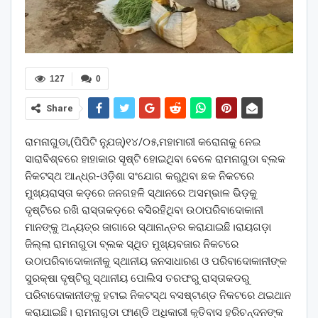
127
0
Share
ରାମନାଗୁଡା,(ପିପିଟି ନ୍ଯୁଜ୍)୧୪/୦୫,ମହାମାରୀ କରୋନାକୁ ନେଇ
ସାରାବିଶ୍ବରେ ହାହାକାର ସୃଷ୍ଟି ହୋଇଥିବା ବେଳେ ରାମନାଗୁଡା ବ୍ଲକ
ନିକଟସ୍ଥ ଆନ୍ଧ୍ର-ଓଡ଼ିଶା ସଂଯୋଗ କରୁଥିବା ଛକ ନିକଟରେ
ମୁଖ୍ୟରାସ୍ତା କଡ଼ରେ ଜନଗହଳି ସ୍ଥାନରେ ଅସମ୍ଭାଳ ଭିଡ଼କୁ
ଦୃଷ୍ଟିରେ ରଖି ରାସ୍ତାକଡ଼ରେ ବସିରହିଥିବା ଉଠାପରିବାଦୋକାନୀ
ମାନଙ୍କୁ ଅନ୍ୟତ୍ର ଜାଗାରେ ସ୍ଥାନାନ୍ତର କରାଯାଇଛି।ରାୟଗଡ଼ା
ଜିଲ୍ଲା ରାମନାଗୁଡା ବ୍ଲକ ସ୍ଥିତ ମୁଖ୍ୟବଜାର ନିକଟରେ
ଉଠାପରିବାଦୋକାନୀକୁ ସ୍ଥାନୀୟ ଜନସାଧାରଣ ଓ ପରିବାଦୋକାନୀଙ୍କ
ସୁରକ୍ଷା ଦୃଷ୍ଟିରୁ ସ୍ଥାନୀୟ ପୋଲିସ ତରଫରୁ ରାସ୍ତାକଡରୁ
ପରିବାଦୋକାନୀଙ୍କୁ ହଟାଇ ନିକଟସ୍ଥ ବସଷ୍ଟାଣ୍ଡ ନିକଟରେ ଥଇଥାନ
କରାଯାଇଛି। ରାମନାଗୁଡା ଫାଣ୍ଡି ଅଧିକାରୀ କୃତିବାସ ହରିଚନ୍ଦନଙ୍କ