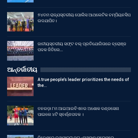
୭୪ତମ ରାଜ୍ଯସ୍ତରୀୟ ପୋଲିସ ଆଥଲେଟିକ ଚମ୍ପିୟନସିପ
ଉଦଯାପିତ।
ଜାତୀୟସ୍ତରୀୟ ସଫ୍ଟ ବଲ୍ ପ୍ରତିଯୋଗିତାରେ ବ୍ରୋଞ୍ଜ
ପଦକ ଜିତିଲେ…
ଆନ୍ତର୍ଜାତୀୟ
A true people’s leader prioritizes the needs of
the…
ତନରଡ଼ା ୮ମ ଆଇଆରବିଏନର ଅଶୋକ ଦଣ୍ଡସେନା
ପାଇଲେ ୪ଟି ସ୍ବର୍ଣ୍ଣପଦକ ।
ବିଦେଶରେ ରଥଯାତ୍ରା,ଜଗନ୍ନାଥଙ୍କ ପ୍ରେମରେ