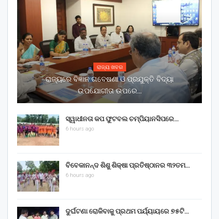
ରାଜ୍ୟ ଖବର
ରାଜ୍ୟରେ ବିଜ୍ଞାନ ଗବେଷଣା ଓ ପ୍ରଯୁକ୍ତି ବିଦ୍ୟା
ଉପଯୋଗୀତା ଉପରେ…
ସ୍ୱାଧୀନତା କପ ଫୁଟବଲ ଚମ୍ପିୟାନସିପରେ…
6 hours ago
ବିବେକାନନ୍ଦ ଶିଶୁ ଶିକ୍ଷା ପ୍ରତିଷ୍ଠାନର ୩୨ତମ…
6 hours ago
ଦୁର୍ଘଟଣା ରୋକିବାକୁ ପ୍ରଥମ ପର୍ଯ୍ୟାୟରେ ୭୫ଟି…