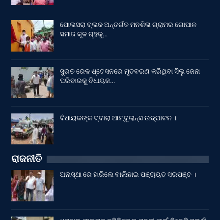
ପୋଲସରା ବ୍ଲକ ଅନ୍ତର୍ଗତ ମନଶିଳା ଗ୍ରାମର ଗୋପାଳ
ସମାଜ କୂଳ ଗୃହକୁ…
ସୁରତ ରେଳ ଷ୍ଟେସନରେ ମୃତବରଣ କରିଥିବା ସିଲୁ ଜେନା
ପରିବାରକୁ ବିଧାୟକ…
ବିଧାୟକଙ୍କ ଦ୍ବାରା ଆମ୍ବୁଲାନ୍ସ ଉଦ୍‌ଘାଟନ ।
ରାଜନୀତି
ଅନାସ୍ଥା ରେ ହାରିଲେ ବାଲିଛାଇ ପଞ୍ଚାୟତ ସରପଞ୍ଚ ।