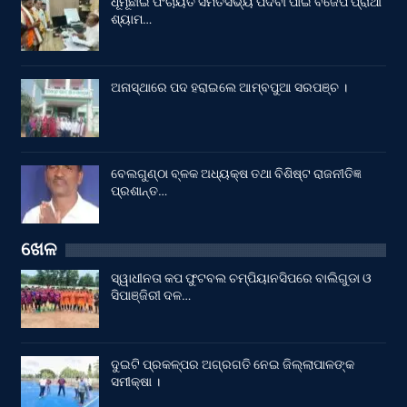
ଧୂମୂଛାଇ ପଂଚାୟତ ସମିତିସଭ୍ୟ ପଦବୀ ପାଇଁ ବିଜେପି ପ୍ରାର୍ଥୀ
ଶ୍ୟାମ…
ଅନାସ୍ଥାରେ ପଦ ହରାଇଲେ ଆମ୍ବପୁଆ ସରପଞ୍ଚ ।
ବେଲଗୁଣ୍ଠା ବ୍ଳକ ଅଧ୍ୟକ୍ଷ ତଥା ବିଶିଷ୍ଟ ରାଜନୀତିଜ୍ଞ
ପ୍ରଶାନ୍ତ…
ଖେଳ
ସ୍ୱାଧୀନତା କପ ଫୁଟବଲ ଚମ୍ପିୟାନସିପରେ ବାଲିଗୁଡା ଓ
ସିପାଞ୍ଜିରୀ ଦଳ…
ଦୁଇଟି ପ୍ରକଳ୍ପର ଅଗ୍ରଗତି ନେଇ ଜିଲ୍ଲାପାଳଙ୍କ
ସମୀକ୍ଷା ।