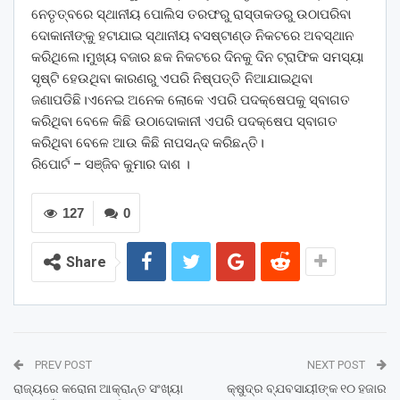
ନେତୃତ୍ବରେ ସ୍ଥାନୀୟ ପୋଲିସ ତରଫରୁ ରାସ୍ତାକଡରୁ ଉଠାପରିବା
ଦୋକାନୀଙ୍କୁ ହଟାଯାଇ ସ୍ଥାନୀୟ ବସଷ୍ଟାଣ୍ଡ ନିକଟରେ ଅବସ୍ଥାନ
କରିଥିଲେ।ମୁଖ୍ୟ ବଜାର ଛକ ନିକଟରେ ଦିନକୁ ଦିନ ଟ୍ରାଫିକ ସମସ୍ୟା
ସୃଷ୍ଟି ହେଉଥିବା କାରଣରୁ ଏପରି ନିଷ୍ପତ୍ତି ନିଆଯାଇଥିବା
ଜଣାପଡିଛି।ଏନେଇ ଅନେକ ଲୋକେ ଏପରି ପଦକ୍ଷେପକୁ ସ୍ବାଗତ
କରିଥିବା ବେଳେ କିଛି ଉଠାଦୋକାନୀ ଏପରି ପଦକ୍ଷେପ ସ୍ବାଗତ
କରିଥିବା ବେଳେ ଆଉ କିଛି ନାପସନ୍ଦ କରିଛନ୍ତି।
ରିପୋର୍ଟ – ସଞ୍ଜିବ କୁମାର ଦାଶ ।
127
0
Share
PREV POST
NEXT POST
ରାଜ୍ୟରେ କରୋନା ଆକ୍ରାନ୍ତ ସଂଖ୍ୟା
କ୍ଷୁଦ୍ର ବ୍ଯବସାୟୀଙ୍କ ୧୦ ହଜାର