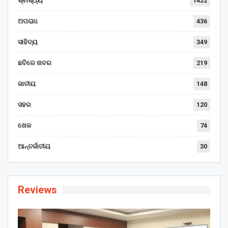
ସ୍ବାସ୍ଥ୍ୟ
1422
ଅପରାଧ
436
ସାହିତ୍ୟ
349
ଛବିରେ ଖବର
219
ଜାତୀୟ
148
ସହର
120
ଖେଳ
74
ଆନ୍ତର୍ଜାତୀୟ
30
Reviews