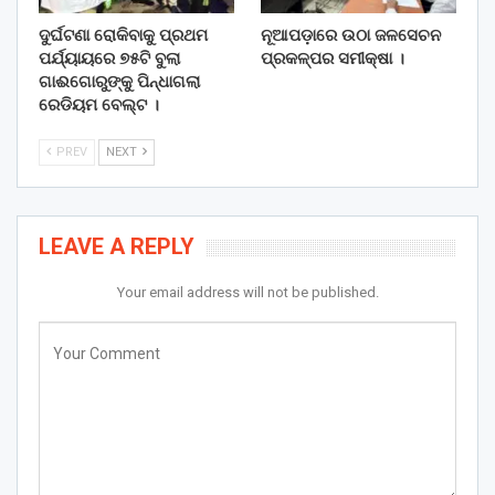
ଦୁର୍ଘଟଣା ରୋକିବାକୁ ପ୍ରଥମ
ନୂଆପଡ଼ାରେ ଉଠା ଜଳସେଚନ
ପର୍ଯ୍ୟାୟରେ ୭୫ଟି ବୁଲା
ପ୍ରକଳ୍ପର ସମୀକ୍ଷା ।
ଗାଈଗୋରୁଙ୍କୁ ପିନ୍ଧାଗଲା
ରେଡିୟମ ବେଲ୍ଟ ।
PREV
NEXT
LEAVE A REPLY
Your email address will not be published.