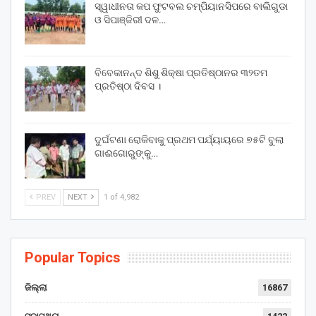
ସ୍ୱାଧୀନତା କପ ଫୁଟବଲ ଚମ୍ପିୟାନସିପରେ ବାଲିଗୁଡା
ଓ ସିପାଞ୍ଜିରୀ ଦଳ…
ବିବେକାନନ୍ଦ ଶିଶୁ ଶିକ୍ଷା ପ୍ରତିଷ୍ଠାନର ୩୨ତମ
ପ୍ରତିଷ୍ଠା ଦିବସ ।
ଦୁର୍ଘଟଣା ରୋକିବାକୁ ପ୍ରଥମ ପର୍ଯ୍ୟାୟରେ ୭୫ଟି ବୁଲା
ଗାଈଗୋରୁଙ୍କୁ…
PREV
NEXT
1 of 4,982
Popular Topics
ଜିଲ୍ଲା
16867