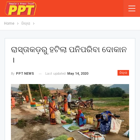
Home
ଜିଲ୍ଲା
ରାସ୍ତାକଡ଼ରୁ ହଟିଲା ପନିପରିବା ଦୋକାନ
।
ଜିଲ୍ଲା
Last updated
May 14, 2020
By
PPT NEWS