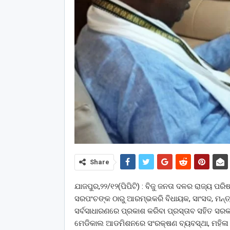
Share
ଯାଜପୁର,୨୨/୧୨(ପିପିଟି) : ବିଜୁ ଜନତା ଦଳର ରାଜ୍ୟ ପରି
ସରପଂଚଙ୍କ ଠାରୁ ଆରମ୍ଭକରି ବିଧାୟକ, ସାଂସଦ, ମନ୍ତ୍ରୀ
ସର୍ବସାଧାରଣରେ ପ୍ରକାଶ କରିବା ପ୍ରସ୍ତାବ ସହିତ ସରକାର
ମେଡିକାଲ ଆଡମିଶନରେ ସଂରକ୍ଷଣ ବ୍ୟବସ୍ଥା, ମହିଳା ଶ