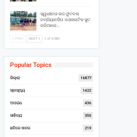
ସ୍ୱାଧୀନତା କପ ଫୁଟବଲ
ଚମ୍ପିୟାନସିପ :ପେନାଲଟିକ ସୁଟ
ଜରିଆରେ…
PREV
NEXT
1 of 4,985
Popular Topics
ଜିଲ୍ଲା
16877
ସ୍ବାସ୍ଥ୍ୟ
1422
ଅପରାଧ
436
ସାହିତ୍ୟ
350
ଛବିରେ ଖବର
219