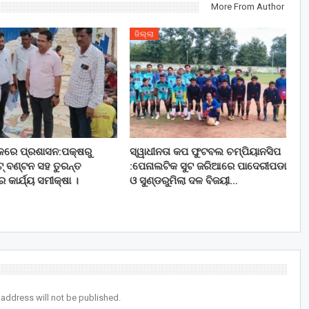
More From Author
ଜିଲ୍ଲା
ଚଳରେ ପ୍ରଶାସନ:ପକ୍ଷରୁ
ସ୍ୱାଧୀନତା କପ ଫୁଟବଲ ଚମ୍ପିୟାନସିପ
ିଟ୍ ବଣ୍ଟନ ସହ ତୁରନ୍ତ
:ପେନାଲଟିକ ସୁଟ ଜରିଆରେ ପାଦେରୀପଡା
ର କାର୍ଯ୍ୟ ସମୀକ୍ଷା ।
ଓ ସୁଣ୍ଡରୁମିଲା ଦଳ ବିଜୟୀ…
 address will not be published.