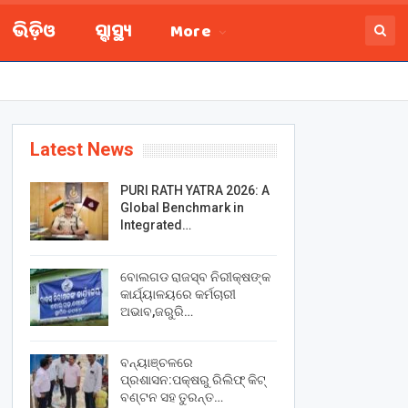
ଭିଡ଼ିଓ
ସ୍ବାସ୍ଥ୍ୟ
More
Latest News
PURI RATH YATRA 2026: A
Global Benchmark in
Integrated…
ବୋଲଗଡ ରାଜସ୍ବ ନିରୀକ୍ଷଙ୍କ
କାର୍ଯ୍ୟାଳୟରେ କର୍ମଚାରୀ
ଅଭାବ,ଜରୁରି…
ବନ୍ୟାଞ୍ଚଳରେ
ପ୍ରଶାସନ:ପକ୍ଷରୁ ରିଲିଫ୍ କିଟ୍
ବଣ୍ଟନ ସହ ତୁରନ୍ତ…