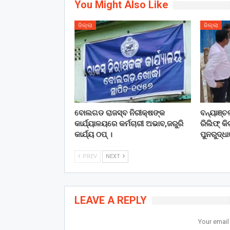
You Might Also Like
ଜିଲ୍ଲା
ଜିଲ୍ଲା
ବୋଲଗଡ ରାଜସ୍ବ ନିରୀକ୍ଷଙ୍କ
ବନ୍ୟାଞ୍
କାର୍ଯ୍ୟାଳୟରେ କର୍ମଚାରୀ ଅଭାବ,ଜରୁରି
ରିଲିଫ୍ କ
କାର୍ଯ୍ୟ ଠପ୍ ।
ପୁନରୁଦ୍ଧା
PREV
NEXT
LEAVE A REPLY
Your email