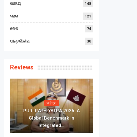
ଜାତୀୟ
148
ସହର
121
ଖେଳ
74
ଆନ୍ତର୍ଜାତୀୟ
30
Reviews
ସାହିତ୍ୟ
PURI RATH YATRA 2026: A
Global Benchmark In
Integrated…