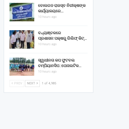
ବୋଲଗଡ ରାଜସ୍ବ ନିରୀକ୍ଷଙ୍କ
କାର୍ଯ୍ୟାଳୟରେ…
10 hours ago
ବନ୍ୟାଞ୍ଚଳରେ
ପ୍ରଶାସନ:ପକ୍ଷରୁ ରିଲିଫ୍ କିଟ୍…
10 hours ago
ସ୍ୱାଧୀନତା କପ ଫୁଟବଲ
ଚମ୍ପିୟାନସିପ :ପେନାଲଟିକ…
10 hours ago
PREV
NEXT
1 of 4,985