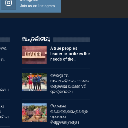
Join us on Instagram
ଆନ୍ତର୍ଜାତୀୟ
ୁଟବଲ
A true people’s
leader prioritizes the
ିରୀ
needs of the…
ତନରଡ଼ା ୮ମ
ଆଇଆରବିଏନର ଅଶୋକ
ଦଣ୍ଡସେନା ପାଇଲେ ୪ଟି
କ୍ଷା ।
ସ୍ବର୍ଣ୍ଣପଦକ ।
ୀୟ
ବିଦେଶରେ
କ
ରଥଯାତ୍ରା,ଜଗନ୍ନାଥଙ୍କ
ାପିତ।
ପ୍ରେମରେ
ବିଶ୍ୱବ୍ରହ୍ମାଣ୍ଡ।