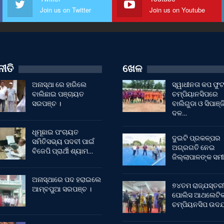
Join us on Twitter
Join us on Youtube
ୀତି
ଖେଳ
ଅନାସ୍ଥା ରେ ହାରିଲେ
ସ୍ୱାଧୀନତା କପ ଫ
ବାଲିଛାଇ ପଞ୍ଚାୟତ
ଚମ୍ପିୟାନସିପରେ
ସରପଞ୍ଚ ।
ବାଲିଗୁଡା ଓ ସିପାଞ୍ଜ
ଦଳ…
ଧୂମୂଛାଇ ପଂଚାୟତ
ଦୁଇଟି ପ୍ରକଳ୍ପର
ସମିତିସଭ୍ୟ ପଦବୀ ପାଇଁ
ଅଗ୍ରଗତି ନେଇ
ବିଜେପି ପ୍ରାର୍ଥୀ ଶ୍ୟାମ…
ଜିଲ୍ଲାପାଳଙ୍କ ସମୀ
ଅନାସ୍ଥାରେ ପଦ ହରାଇଲେ
୭୪ତମ ରାଜ୍ଯସ୍ତର
ଆମ୍ବପୁଆ ସରପଞ୍ଚ ।
ପୋଲିସ ଆଥଲେଟି
ଚମ୍ପିୟନସିପ ଉଦଯ