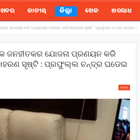
ୟ ଖବର
ଜାତୀୟ
ଜିଲ୍ଲା
ଖେଳ
ଅପରାଧ
ନା ପ୍ରଣୟନ କରି ଅନ୍ୟରାଜ୍ୟ ମାନଙ୍କ ପାଇଁ ଉଦାହରଣ ସୃଷ୍ଟି : ପ୍ରଫୁଲ୍ଲ ଚନ୍ଦ୍ର ଘଡେଇ ।
େକ ଜନହୀତକର ଯୋଜନା ପ୍ରଣୟନ କରି
ାହରଣ ସୃଷ୍ଟି : ପ୍ରଫୁଲ୍ଲ ଚନ୍ଦ୍ର ଘଡେଇ
ଜିଲ୍ଲା