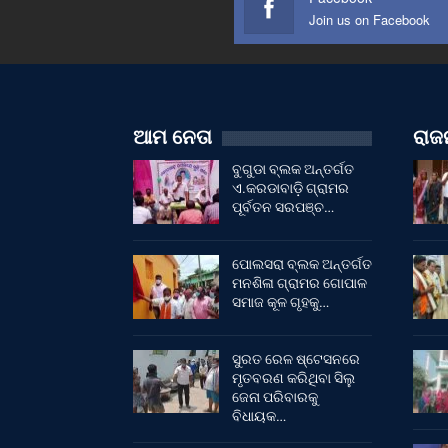
Join us on Facebook
ଆମ ନେତା
ରାଜନ
ବୁଗୁଡା ବ୍ଲକ ଅନ୍ତର୍ଗତ
ଏ.କରଡାବାଡ଼ି ଗ୍ରାମର
ପୂର୍ବତନ ସରପଞ୍ଚ…
ପୋଲସରା ବ୍ଲକ ଅନ୍ତର୍ଗତ
ମନଶିଳା ଗ୍ରାମର ଗୋପାଳ
ସମାଜ କୂଳ ଗୃହକୁ…
ସୁରତ ରେଳ ଷ୍ଟେସନରେ
ମୃତବରଣ କରିଥିବା ସିଲୁ
ଜେନା ପରିବାରକୁ
ବିଧାୟକ…