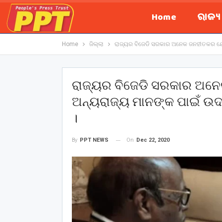
Home
ରାଜ୍
Home
ଜିଲ୍ଲା
ରାଜ୍ୟର ବିଜେଡି ସରକାର ଅନେକ ଜନହୀତକର ଯୋଜ
ରାଜ୍ୟର ବିଜେଡି ସରକାର ଅନ
ଅନ୍ୟରାଜ୍ୟ ମାନଙ୍କ ପାଇଁ ଉଦ
।
On
Dec 22, 2020
By
PPT NEWS