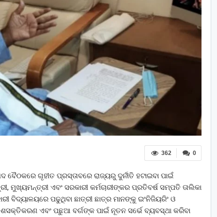
362
0
ଷଦ ବୈଠକରେ ଗୃହୀତ ପ୍ରସ୍ତାବରେ ରାଜ୍ୟରୁ ଦୁର୍ନୀତି ହଟାଇବା ପାଇଁ
, ମୁଖ୍ୟମନ୍ତ୍ରୀ ଏବଂ ସରକାରୀ କର୍ମଚାରୀଙ୍କର ପ୍ରତିବର୍ଷ ସମ୍ପତି ତାଲିକା
ୀ ବିଦ୍ୟାଳୟରେ ପଢୁଥିବା ଛାତ୍ରୀ ଛାତ୍ର ମାନଙ୍କୁ ଇଂନିଜିୟରିଂ ଓ
ସକ୍ତିକରଣ ଏବଂ ପଛୁଆ ବର୍ଗଙ୍କ ପାଇଁ ନୂତନ ସର୍ଭେ ବ୍ୟବସ୍ଥା କରିବା