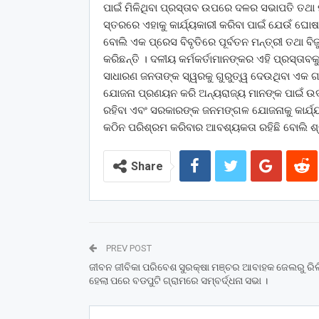
ପାଇଁ ମିଳିଥିବା ପ୍ରସ୍ତାବ ଉପରେ ଦଳର ସଭାପତି ତଥ
ସ୍ତରରେ ଏହାକୁ କାର୍ଯ୍ୟକାରୀ କରିବା ପାଇଁ ଯେଉଁ ଘୋଷ
ବୋଲି ଏକ ପ୍ରେସ ବିବୃତିରେ ପୂର୍ବତନ ମନ୍ତ୍ରୀ ତଥା 
କରିଛନ୍ତି । ଦଳୀୟ କର୍ମକର୍ତାମାନଙ୍କର ଏହି ପ୍ରସ୍ତାବ
ସାଧାରଣ ଜନତାଙ୍କ ସ୍ୱରକୁ ଗୁରୁତ୍ୱ ଦେଉଥିବା ଏକ 
ଯୋଜନା ପ୍ରଣୟନ କରି ଅନ୍ୟରାଜ୍ୟ ମାନଙ୍କ ପାଇଁ ଉଦ
ରହିବା ଏବଂ ସରକାରଙ୍କ ଜନମଙ୍ଗଳ ଯୋଜନାକୁ କାର୍ଯ୍ୟକା
କଠିନ ପରିଶ୍ରମ କରିବାର ଆବଶ୍ୟକତା ରହିଛି ବୋଲି ଶ୍ର
Share
PREV POST
ଜୀବନ ଜୀବିକା ପରିବେଶ ସୁରକ୍ଷା ମଞ୍ଚର ଆବାହକ ଜେଲରୁ ରି
ହେଲା ପରେ ବଡପୁଟି ଗ୍ରାମରେ ସମ୍ବର୍ଦ୍ଧନା ସଭା ।