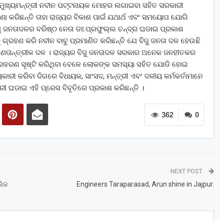
ା ମୁଖ୍ୟମନ୍ତ୍ରୀ ନବୀନ ପଟ୍ଟନାୟକ ମୋହର ଲଗାଇବା ସହିତ ସରକାରୀ
ଣା କରିଛନ୍ତି ତାହା ରାଜ୍ୟର ବିକାଶ ପାଇଁ ଯଥାର୍ଥ ଏବଂ ସମୟୋପ ଯୋଗି
ବିଜୁ ଜନତାଦଳର ବରିଷ୍ଠ ନେତା ଡଃ.ପ୍ରଫୁଲ୍ଲ ଚନ୍ଦ୍ର ଘଡାଇ ପ୍ରକାଶ
କୁ ଗ୍ରହଣ କରି ନବୀନ ବାବୁ ପ୍ରମାଣିତ କରିଛନ୍ତି ଯେ ବିଜୁ ଜନତା ଦଳ ହେଉଛି
ଗଣତାନ୍ତ୍ରୀକ ଦଳ । ରାଜ୍ୟର ବିଜୁ ଜନତାଦଳ ସରକାର ଅନେକ ଜନହୀତକର
ାହରଣ ସୃଷ୍ଟି କରିଥିବା ବେଳେ ଲୋକଙ୍କ ସମସ୍ୟା ସହିତ ଯୋଡି ହୋଇ
ରୀ କରିବା ଦିଗରେ ବିଧାୟକ, ସାଂସଦ, ମନ୍ତ୍ରୀ ଏବଂ ଦଳୀୟ କର୍ମକର୍ତାମାନେ
ୀ ଘଡାଇ ଏହି ପ୍ରେସ ବିବୃତିରେ ପ୍ରକାଶ କରିଛନ୍ତି ।
362
0
NEXT POST
ଲିଜ
Engineers Taraparasad, Arun shine in Jajpur.