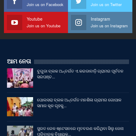
Join us on Facebook
Join us on Twitter
Youtube
Instagram
Join us on Youtube
Join us on Instagram
ଆମ ନେତା
ବୁଗୁଡା ବ୍ଲକ ଅନ୍ତର୍ଗତ ଏ.କରଡାବାଡ଼ି ଗ୍ରାମର ପୂର୍ବତନ
ସରପଞ୍ଚ…
ପୋଲସରା ବ୍ଲକ ଅନ୍ତର୍ଗତ ମନଶିଳା ଗ୍ରାମର ଗୋପାଳ
ସମାଜ କୂଳ ଗୃହକୁ…
ସୁରତ ରେଳ ଷ୍ଟେସନରେ ମୃତବରଣ କରିଥିବା ସିଲୁ ଜେନା
ପରିବାରକୁ ବିଧାୟକ…