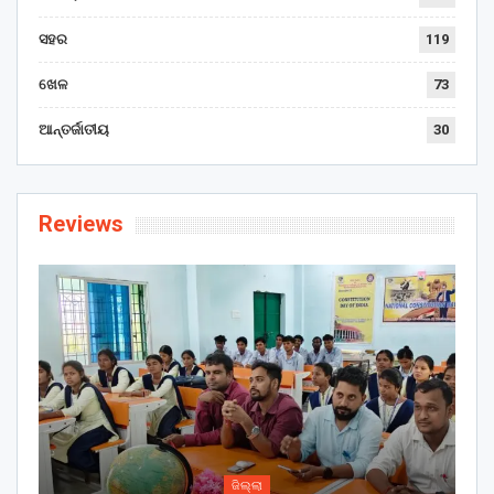
ସହର
119
ଖେଳ
73
ଆନ୍ତର୍ଜାତୀୟ
30
Reviews
ଜିଲ୍ଲା