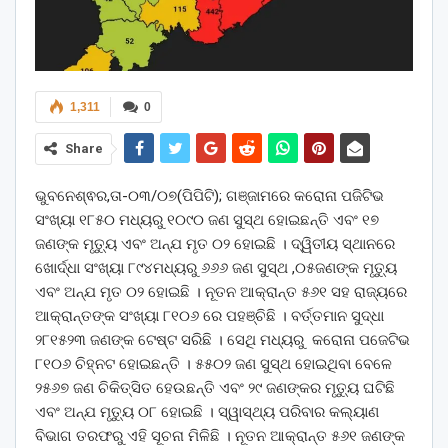
1,311
0
Share
ଭୁବନେଶ୍ଵର,ତା-୦୩/୦୭(ପିପିଟି); ଗଞ୍ଜାମରେ କରୋନା ପଜିଟିଭ
ସଂଖ୍ୟା ୧୮୫୦ ମଧ୍ୟରୁ ୧୦୯୦ ଜଣ ସୁସ୍ଥ ହୋଇଛନ୍ତି ଏବଂ ୧୭
ଜଣଙ୍କ ମୃତ୍ୟୁ ଏବଂ ଅନ୍ଯ ମୃତ ୦୨ ହୋଇଛି । ଦ୍ୱିତୀୟ ସ୍ଥାନରେ
ଖୋର୍ଦ୍ଧା ସଂଖ୍ୟା ୮୯୪ମଧ୍ୟରୁ ୬୬୬ ଜଣ ସୁସ୍ଥ ,୦୫ଜଣଙ୍କ ମୃତ୍ୟୁ
ଏବଂ ଅନ୍ଯ ମୃତ ୦୨ ହୋଇଛି । ନୂତନ ଆକ୍ରାନ୍ତ ୫୬୧ ସହ ରାଜ୍ୟରେ
ଆକ୍ରାନ୍ତଙ୍କ ସଂଖ୍ୟା ୮୧୦୬ ରେ ପହଞ୍ଚିଛି । ବର୍ତ୍ତମାନ ସୁଦ୍ଧା
୨୮୧୫୨୩ ଜଣଙ୍କ ଟେଷ୍ଟ ସରିଛି । ସେଥି ମଧ୍ୟରୁ କରୋନା ପଜେଟିଭ
୮୧୦୬ ଚିହ୍ନଟ ହୋଇଛନ୍ତି । ୫୫୦୨ ଜଣ ସୁସ୍ଥ ହୋଇଥିବା ବେଳେ
୨୫୬୭ ଜଣ ଚିକିତ୍ସିତ ହେଉଛନ୍ତି ଏବଂ ୨୯ ଜଣଙ୍କର ମୃତ୍ୟୁ ଘଟିଛି
ଏବଂ ଅନ୍ଯ ମୃତ୍ୟୁ ୦୮ ହୋଇଛି । ସ୍ୱାସ୍ଥ୍ୟ ପରିବାର କଲ୍ୟାଣ
ବିଭାଗ ତରଫରୁ ଏହି ସୂଚନା ମିଳିଛି । ନୂତନ ଆକ୍ରାନ୍ତ ୫୬୧ ଜଣଙ୍କ