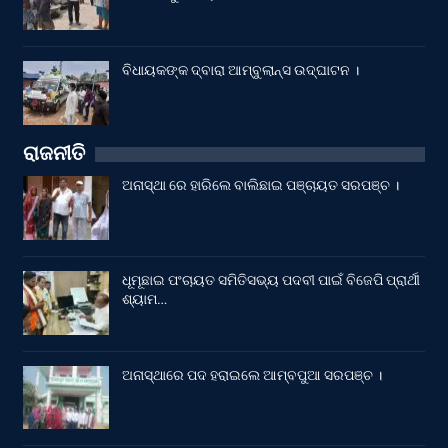
ବିଧାୟକଙ୍କ ଦ୍ବାରା ଆମ୍ବୁଲାନ୍ସ ଉଦ୍‌ଘାଟନ ।
ରାଜନୀତି
ଅନାସ୍ଥା ରେ ହାରିଲେ ବାଲିଛାଇ ପଞ୍ଚାୟତ ସରପଞ୍ଚ ।
ଧୂମୂଛାଇ ପଂଚାୟତ ସମିତିସଭ୍ୟ ପଦବୀ ପାଇଁ ବିଜେପି ପ୍ରାର୍ଥୀ
ଶ୍ୟାମ…
ଅନାସ୍ଥାରେ ପଦ ହରାଇଲେ ଆମ୍ବପୁଆ ସରପଞ୍ଚ ।