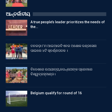
ଆନ୍ତର୍ଜାତୀୟ
A true people’s leader prioritizes the needs of
the…
ତନରଡ଼ା ୮ମ ଆଇଆରବିଏନର ଅଶୋକ ଦଣ୍ଡସେନା
ପାଇଲେ ୪ଟି ସ୍ବର୍ଣ୍ଣପଦକ ।
ବିଦେଶରେ ରଥଯାତ୍ରା,ଜଗନ୍ନାଥଙ୍କ ପ୍ରେମରେ
ବିଶ୍ୱବ୍ରହ୍ମାଣ୍ଡ।
Belgium qualify for round of 16