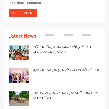
next time I comment.
Latest News
ବାଲିମେଳା ଡିଗ୍ରୀ କଲେଜରେ ବାଣିଜ୍ୟ ଦିବସ ଓ
କ୍ୟାରିୟର କାଉନ୍ସେଲିଂ ।
ସ୍ୱାସ୍ଥ୍ୟମନ୍ତ୍ରୀଙ୍କୁ ଭେଟିଲେ ଆଶା କର୍ମୀ କର୍ମଚାରୀ
।
ବାହାର ରାଜ୍ୟକୁ ଚାଲାଣ ହେଉଥିବା ୬୦ଟି ଗୋରୁ ଜବତ
କଲା ପୋଲିସ ।