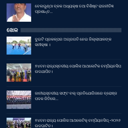
ବେଲଗୁଣ୍ଠା ବ୍ଳକ ଅଧ୍ୟକ୍ଷ ତଥା ବିଶିଷ୍ଟ ରାଜନୀତିଜ୍ଞ
ପ୍ରଶାନ୍ତ…
ଖେଳ
ଦୁଇଟି ପ୍ରକଳ୍ପର ଅଗ୍ରଗତି ନେଇ ଜିଲ୍ଲାପାଳଙ୍କ
ସମୀକ୍ଷା ।
୭୪ତମ ରାଜ୍ଯସ୍ତରୀୟ ପୋଲିସ ଆଥଲେଟିକ ଚମ୍ପିୟନସିପ
ଉଦଯାପିତ।
ଜାତୀୟସ୍ତରୀୟ ସଫ୍ଟ ବଲ୍ ପ୍ରତିଯୋଗିତାରେ ବ୍ରୋଞ୍ଜ
ପଦକ ଜିତିଲେ…
୭୪ତମ ରାଜ୍ୟ ପୋଲିସ ଆଥଲେଟିକ୍ ଚମ୍ପିୟନସିପ୍ -୨୦୨୬
ଉଦଘାଟିତ।