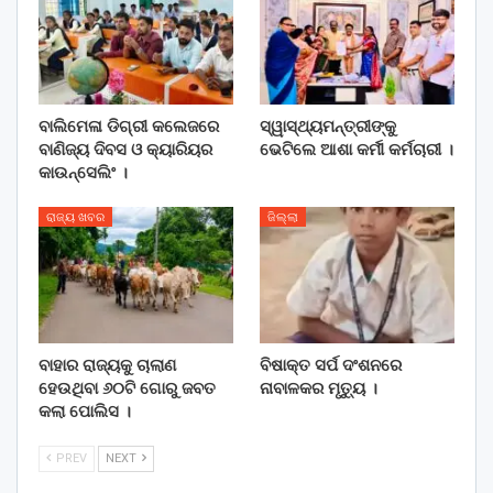
ବାଲିମେଳା ଡିଗ୍ରୀ କଲେଜରେ
ସ୍ୱାସ୍ଥ୍ୟମନ୍ତ୍ରୀଙ୍କୁ
ବାଣିଜ୍ୟ ଦିବସ ଓ କ୍ୟାରିୟର
ଭେଟିଲେ ଆଶା କର୍ମୀ କର୍ମଚାରୀ ।
କାଉନ୍ସେଲିଂ ।
ରାଜ୍ୟ ଖବର
ଜିଲ୍ଲା
ବାହାର ରାଜ୍ୟକୁ ଚାଲାଣ
ବିଷାକ୍ତ ସର୍ପ ଦଂଶନରେ
ହେଉଥିବା ୬୦ଟି ଗୋରୁ ଜବତ
ନାବାଳକର ମୃତ୍ୟୁ ।
କଲା ପୋଲିସ ।
PREV
NEXT