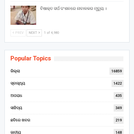
ବିଷାକ୍ତ ସର୍ପ ଦଂଶନରେ ନାବାଳକର ମୃତ୍ୟୁ ।
PREV
NEXT
1 of 4,980
Popular Topics
ଜିଲ୍ଲା
16859
ସ୍ବାସ୍ଥ୍ୟ
1422
ଅପରାଧ
435
ସାହିତ୍ୟ
349
ଛବିରେ ଖବର
219
ଜାତୀୟ
148