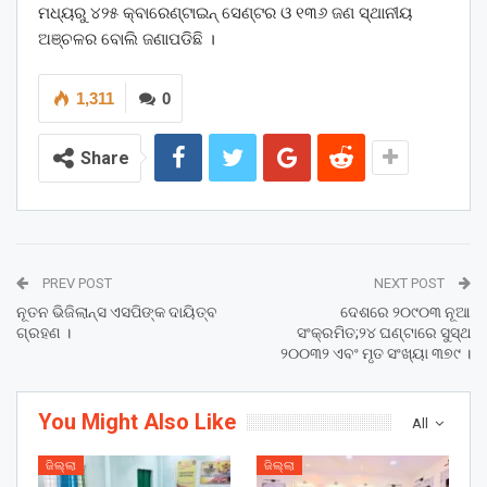
ମଧ୍ୟରୁ ୪୨୫ କ୍ବାରେଣ୍ଟାଇନ୍ ସେଣ୍ଟର ଓ ୧୩୬ ଜଣ ସ୍ଥାନୀୟ
ଅଞ୍ଚଳର ବୋଲି ଜଣାପଡିଛି ।
1,311
0
Share
PREV POST
NEXT POST
ନୂତନ ଭିଜିଲାନ୍ସ ଏସପିଙ୍କ ଦାୟିତ୍ବ
ଦେଶରେ ୨୦୯୦୩ ନୂଆ
ଗ୍ରହଣ ।
ସଂକ୍ରମିତ;୨୪ ଘଣ୍ଟାରେ ସୁସ୍ଥ
୨୦୦୩୨ ଏବଂ ମୃତ ସଂଖ୍ୟା ୩୭୯ ।
You Might Also Like
All
ଜିଲ୍ଲା
ଜିଲ୍ଲା