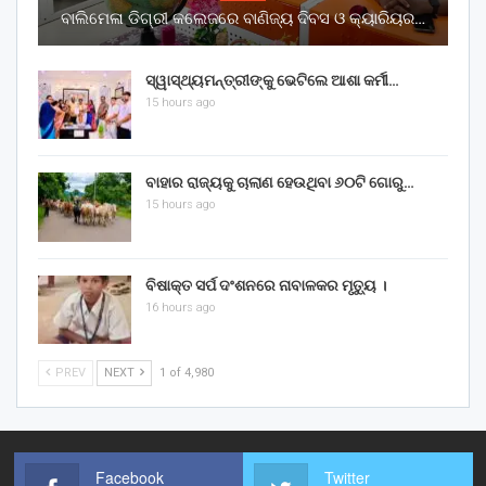
ବାଲିମେଳା ଡିଗ୍ରୀ କଲେଜରେ ବାଣିଜ୍ୟ ଦିବସ ଓ କ୍ୟାରିୟର…
ସ୍ୱାସ୍ଥ୍ୟମନ୍ତ୍ରୀଙ୍କୁ ଭେଟିଲେ ଆଶା କର୍ମୀ…
15 hours ago
ବାହାର ରାଜ୍ୟକୁ ଚାଲାଣ ହେଉଥିବା ୬୦ଟି ଗୋରୁ…
15 hours ago
ବିଷାକ୍ତ ସର୍ପ ଦଂଶନରେ ନାବାଳକର ମୃତ୍ୟୁ ।
16 hours ago
PREV
NEXT
1 of 4,980
Facebook
Twitter