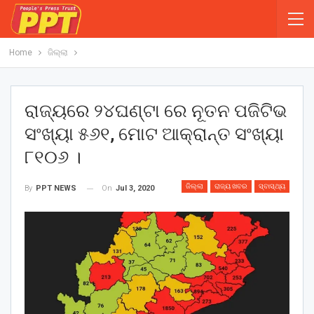
Home
ଜିଲ୍ଲା
ରାଜ୍ୟରେ ୨୪ଘଣ୍ଟା ରେ ନୂତନ ପଜିଟିଭ
ସଂଖ୍ୟା ୫୬୧, ମୋଟ ଆକ୍ରାନ୍ତ ସଂଖ୍ୟା
୮୧୦୬ ।
ଜିଲ୍ଲା
ରାଜ୍ୟ ଖବର
ସ୍ବାସ୍ଥ୍ୟ
On
Jul 3, 2020
By
PPT NEWS