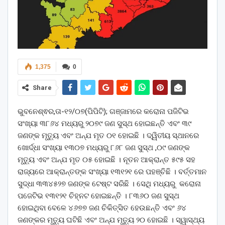
1,375
0
Share
ଭୁବନେଶ୍ଵର,ତା-୧୨/୦୭(ପିପିଟି); ଗଞ୍ଜାମରେ କରୋନା ପଜିଟିଭ
ସଂଖ୍ୟା ୩୮୬୪ ମଧ୍ୟରୁ ୨୦୭୯ ଜଣ ସୁସ୍ଥ ହୋଇଛନ୍ତି ଏବଂ ୩୯
ଜଣଙ୍କ ମୃତ୍ୟୁ ଏବଂ ଅନ୍ଯ ମୃତ ୦୧ ହୋଇଛି । ଦ୍ୱିତୀୟ ସ୍ଥାନରେ
ଖୋର୍ଦ୍ଧା ସଂଖ୍ୟା ୧୩୦୭ ମଧ୍ୟରୁ ୮୬୮ ଜଣ ସୁସ୍ଥ ,୦୯ ଜଣଙ୍କ
ମୃତ୍ୟୁ ଏବଂ ଅନ୍ଯ ମୃତ ୦୫ ହୋଇଛି । ନୂତନ ଆକ୍ରାନ୍ତ ୫୯୫ ସହ
ରାଜ୍ୟରେ ଆକ୍ରାନ୍ତଙ୍କ ସଂଖ୍ୟା ୧୩୧୨୧ ରେ ପହଞ୍ଚିଛି । ବର୍ତ୍ତମାନ
ସୁଦ୍ଧା ୩୩୪୫୨୭ ଜଣଙ୍କ ଟେଷ୍ଟ ସରିଛି । ସେଥି ମଧ୍ୟରୁ କରୋନା
ପଜେଟିଭ ୧୩୧୨୧ ଚିହ୍ନଟ ହୋଇଛନ୍ତି । ୮୩୬୦ ଜଣ ସୁସ୍ଥ
ହୋଇଥିବା ବେଳେ ୪୬୭୭ ଜଣ ଚିକିତ୍ସିତ ହେଉଛନ୍ତି ଏବଂ ୬୪
ଜଣଙ୍କର ମୃତ୍ୟୁ ଘଟିଛି ଏବଂ ଅନ୍ଯ ମୃତ୍ୟୁ ୨୦ ହୋଇଛି । ସ୍ୱାସ୍ଥ୍ୟ