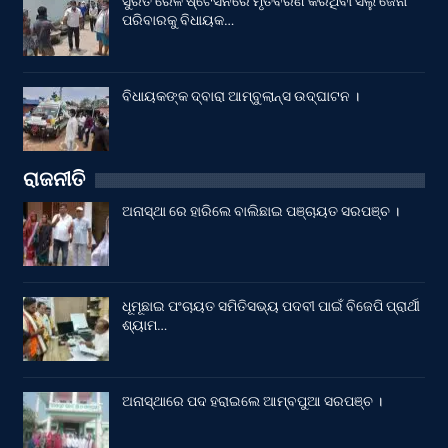
ସୁରତ ରେଳ ଷ୍ଟେସନରେ ମୃତବରଣ କରିଥିବା ସିଲୁ ଜେନା
ପରିବାରକୁ ବିଧାୟକ…
ବିଧାୟକଙ୍କ ଦ୍ବାରା ଆମ୍ବୁଲାନ୍ସ ଉଦ୍‌ଘାଟନ ।
ରାଜନୀତି
ଅନାସ୍ଥା ରେ ହାରିଲେ ବାଲିଛାଇ ପଞ୍ଚାୟତ ସରପଞ୍ଚ ।
ଧୂମୂଛାଇ ପଂଚାୟତ ସମିତିସଭ୍ୟ ପଦବୀ ପାଇଁ ବିଜେପି ପ୍ରାର୍ଥୀ
ଶ୍ୟାମ…
ଅନାସ୍ଥାରେ ପଦ ହରାଇଲେ ଆମ୍ବପୁଆ ସରପଞ୍ଚ ।