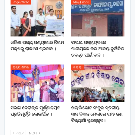
ରାଜ୍ୟ ଖବର
ରାଜ୍ୟ ଖବର
ଓଡିଶା ରାଜ୍ୟ ପଣ୍ୟାଗାର ନିଗମ
ବାଘଳା ପଞ୍ଚାୟତରେ
ପକ୍ଷରୁ ଲାଭାଂଶ ପ୍ରଦାନ ।
ପାନୀୟଜଳ କର ଆଦୟ ଦୁର୍ନୀତିର
ତଦନ୍ତ ପାଇଁ ଦାବି ।
ରାଜ୍ୟ ଖବର
ଜିଲ୍ଲା
ସରଳା ଦେବୀଙ୍କ ପୂର୍ଣ୍ଣାବୟବ
ଖଲ୍ଲିକୋଟ ସଂକୁଳ ସ୍ତରୀୟ
ପ୍ରତିମୂର୍ତ୍ତି ଲୋକାର୍ପିତ ।
ଜ୍ଞାନ ବିଜ୍ଞାନ ମେଳାରେ ୧୬୫ ଜଣ
ବିଦ୍ୟାର୍ଥୀ ପୁରସ୍କୃତ।
PREV
NEXT