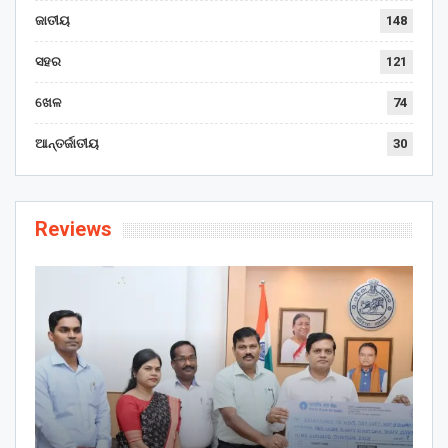
ଜାତୀୟ
148
ସହର
121
ଖେଳ
74
ଆନ୍ତର୍ଜାତୀୟ
30
Reviews