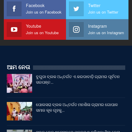
Facebook
Twitter
Join us on Facebook
Join us on Twitter
Youtube
Instagram
Join us on Youtube
Join us on Instagram
ଆମ ନେତା
ବୁଗୁଡା ବ୍ଲକ ଅନ୍ତର୍ଗତ ଏ.କରଡାବାଡ଼ି ଗ୍ରାମର ପୂର୍ବତନ
ସରପଞ୍ଚ…
ପୋଲସରା ବ୍ଲକ ଅନ୍ତର୍ଗତ ମନଶିଳା ଗ୍ରାମର ଗୋପାଳ
ସମାଜ କୂଳ ଗୃହକୁ…