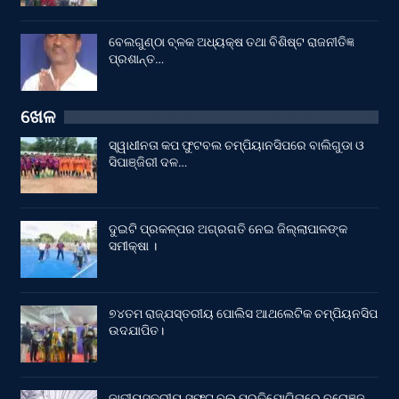
ବେଲଗୁଣ୍ଠା ବ୍ଳକ ଅଧ୍ୟକ୍ଷ ତଥା ବିଶିଷ୍ଟ ରାଜନୀତିଜ୍ଞ
ପ୍ରଶାନ୍ତ…
ଖେଳ
ସ୍ୱାଧୀନତା କପ ଫୁଟବଲ ଚମ୍ପିୟାନସିପରେ ବାଲିଗୁଡା ଓ
ସିପାଞ୍ଜିରୀ ଦଳ…
ଦୁଇଟି ପ୍ରକଳ୍ପର ଅଗ୍ରଗତି ନେଇ ଜିଲ୍ଲାପାଳଙ୍କ
ସମୀକ୍ଷା ।
୭୪ତମ ରାଜ୍ଯସ୍ତରୀୟ ପୋଲିସ ଆଥଲେଟିକ ଚମ୍ପିୟନସିପ
ଉଦଯାପିତ।
ଜାତୀୟସ୍ତରୀୟ ସଫ୍ଟ ବଲ୍ ପ୍ରତିଯୋଗିତାରେ ବ୍ରୋଞ୍ଜ