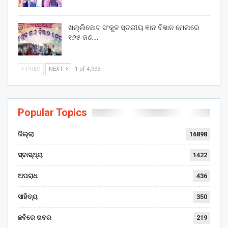
ଖଲ୍ଲିକୋଟ ସଂକୁଳ ସ୍ତରୀୟ ଜ୍ଞାନ ବିଜ୍ଞାନ ମେଳାରେ
୧୬୫ ଜଣ…
PREV
NEXT
1 of 4,993
Popular Topics
ଜିଲ୍ଲା
16898
ସ୍ବାସ୍ଥ୍ୟ
1422
ଅପରାଧ
436
ସାହିତ୍ୟ
350
ଛବିରେ ଖବର
219