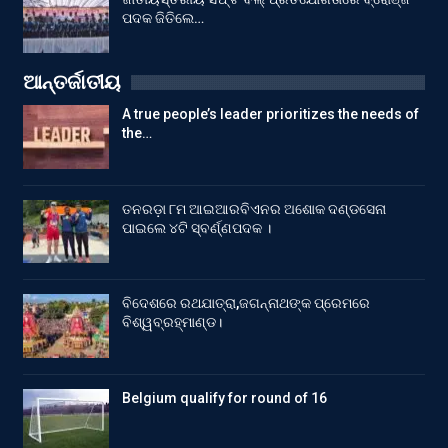
ପଦକ ଜିତିଲେ…
ଆନ୍ତର୍ଜାତୀୟ
A true people’s leader prioritizes the needs of
the…
ତନରଡ଼ା ୮ମ ଆଇଆରବିଏନର ଅଶୋକ ଦଣ୍ଡସେନା
ପାଇଲେ ୪ଟି ସ୍ବର୍ଣ୍ଣପଦକ ।
ବିଦେଶରେ ରଥଯାତ୍ରା,ଜଗନ୍ନାଥଙ୍କ ପ୍ରେମରେ
ବିଶ୍ୱବ୍ରହ୍ମାଣ୍ଡ।
Belgium qualify for round of 16