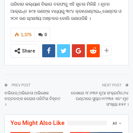
ପରିବାର କଲ୍ୟାଣ ବିଭାଗ ତରଫରୁ ଏହି ସୂଚନା ମିଳିଛି । ନୂତନ
ଆକ୍ରାନ୍ତ ୫୯୫ ଜଣଙ୍କ ମଧ୍ୟରୁ ୩୯୪ କ୍ବାରେଣ୍ଟାଇନ୍ ସେଣ୍ଟର ଓ
୨୦୧ ଜଣ ସ୍ଥାନୀୟ ଅଞ୍ଚଳର ବୋଲି ଜଣାପଡିଛି ।
1,375
0
Share
PREV POST
NEXT POST
ବଲିଉଡ୍ ଅଭିନେତା ଅଭିଶେକ
ଦେଶରେ ୨୮୬୩୭ ନୂଆ ସଂକ୍ରମିତ;୨୪
ବଚ୍ଚନଙ୍କ କରୋନା ପଜିଟିଭ ଚିହ୍ନଟ
ଘଣ୍ଟାରେ ସୁସ୍ଥ ୧୯୨୩୫ ଏବଂ ମୃତ
।
ସଂଖ୍ୟା ୫୫୧ ।
You Might Also Like
All