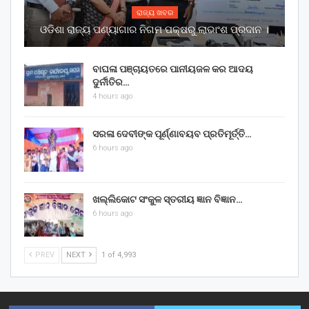
ରାଜ୍ୟ ଖବର
ଓଡିଶା ରାଜ୍ୟ ପଣ୍ୟାଗାର ନିଗମ ପକ୍ଷରୁ ଲାଭାଂଶ ପ୍ରଦାନ ।
ବାଘଳା ପଞ୍ଚାୟତରେ ପାନୀୟଜଳ କର ଆଦୟ
ଦୁର୍ନୀତିର…
4 hours ago
ସରଳା ଦେବୀଙ୍କ ପୂର୍ଣ୍ଣାବୟବ ପ୍ରତିମୂର୍ତ୍ତି…
6 hours ago
ଖଲ୍ଲିକୋଟ ସଂକୁଳ ସ୍ତରୀୟ ଜ୍ଞାନ ବିଜ୍ଞାନ…
6 hours ago
PREV
NEXT
1 of 4,993