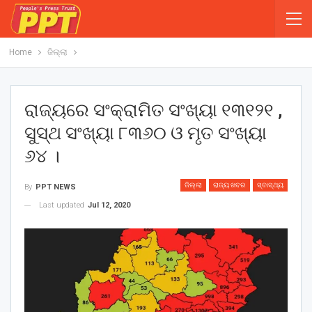
Home
ଜିଲ୍ଲା
ରାଜ୍ୟରେ ସଂକ୍ରାମିତ ସଂଖ୍ୟା ୧୩୧୨୧ ,
ସୁସ୍ଥ ସଂଖ୍ୟା ୮୩୬୦ ଓ ମୃତ ସଂଖ୍ୟା
୬୪ ।
ଜିଲ୍ଲା
ରାଜ୍ୟ ଖବର
ସ୍ବାସ୍ଥ୍ୟ
By
PPT NEWS
Last updated
Jul 12, 2020