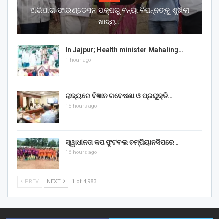
ଅଭିଆରା ଫାଉଣ୍ଡେସନ ପକ୍ଷରୁ ବନ୍ୟା ବିପନ୍ନଙ୍କୁ ଶୁଖିଲା
ଖାଦ୍ୟ…
In Jajpur; Health minister Mahaling…
1 hour ago
ରାଜ୍ୟରେ ବିଜ୍ଞାନ ଗବେଷଣା ଓ ପ୍ରଯୁକ୍ତି…
15 hours ago
ସ୍ୱାଧୀନତା କପ ଫୁଟବଲ ଚମ୍ପିୟାନସିପରେ…
16 hours ago
PREV
NEXT
1 of 4,983