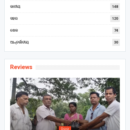
ଜାତୀୟ
148
ସହର
120
ଖେଳ
74
ଆନ୍ତର୍ଜାତୀୟ
30
Reviews
ଜିଲ୍ଲା