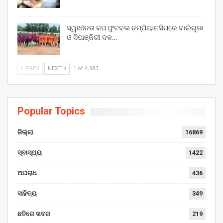
ସ୍ୱାଧୀନତା କପ ଫୁଟବଲ ଚମ୍ପିୟାନସିପରେ ବାଲିଗୁଡା
ଓ ସିପାଞ୍ଜିରୀ ଦଳ…
PREV
NEXT
1 of 4,983
Popular Topics
ଜିଲ୍ଲା
16869
ସ୍ବାସ୍ଥ୍ୟ
1422
ଅପରାଧ
436
ସାହିତ୍ୟ
349
ଛବିରେ ଖବର
219