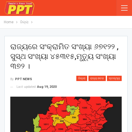
Home
ଜିଲ୍ଲା
ରାଜ୍ୟରେ ସଂକ୍ରାମିତ ସଂଖ୍ୟା ୬୭୧୨୨ ,
ସୁସ୍ଥ ସଂଖ୍ୟା ୪୫୩୧୫,ମୃତ୍ୟୁ ସଂଖ୍ୟା
୩୭୨ ।
ଜିଲ୍ଲା
ରାଜ୍ୟ ଖବର
ସ୍ବାସ୍ଥ୍ୟ
By
PPT NEWS
Last updated
Aug 19, 2020