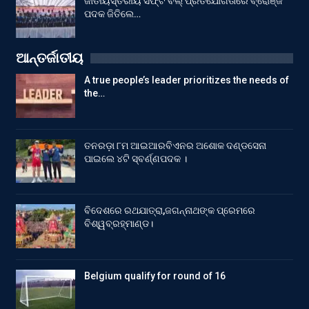
ଜାତୀୟସ୍ତରୀୟ ସଫ୍ଟ ବଲ୍ ପ୍ରତିଯୋଗିତାରେ ବ୍ରୋଞ୍ଜ
ପଦକ ଜିତିଲେ…
ଆନ୍ତର୍ଜାତୀୟ
A true people’s leader prioritizes the needs of
the…
ତନରଡ଼ା ୮ମ ଆଇଆରବିଏନର ଅଶୋକ ଦଣ୍ଡସେନା
ପାଇଲେ ୪ଟି ସ୍ବର୍ଣ୍ଣପଦକ ।
ବିଦେଶରେ ରଥଯାତ୍ରା,ଜଗନ୍ନାଥଙ୍କ ପ୍ରେମରେ
ବିଶ୍ୱବ୍ରହ୍ମାଣ୍ଡ।
Belgium qualify for round of 16