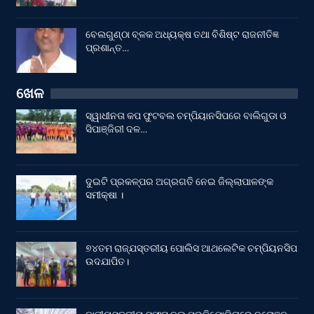
ବେଲଗୁଣ୍ଠା ବ୍ଳକ ଅଧ୍ୟକ୍ଷ ତଥା ବିଶିଷ୍ଟ ରାଜନୀତିଜ୍ଞ
ପ୍ରଶାନ୍ତ…
ଖେଳ
ସ୍ୱାଧୀନତା କପ ଫୁଟବଲ ଚମ୍ପିୟାନସିପରେ ବାଲିଗୁଡା ଓ
ସିପାଞ୍ଜିରୀ ଦଳ…
ଦୁଇଟି ପ୍ରକଳ୍ପର ଅଗ୍ରଗତି ନେଇ ଜିଲ୍ଲାପାଳଙ୍କ
ସମୀକ୍ଷା ।
୭୪ତମ ରାଜ୍ଯସ୍ତରୀୟ ପୋଲିସ ଆଥଲେଟିକ ଚମ୍ପିୟନସିପ
ଉଦଯାପିତ।