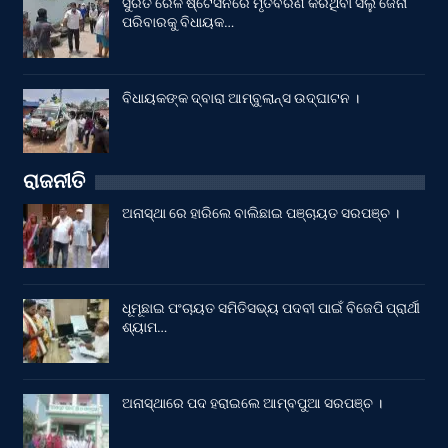
ସୁରତ ରେଳ ଷ୍ଟେସନରେ ମୃତବରଣ କରିଥିବା ସିଲୁ ଜେନା
ପରିବାରକୁ ବିଧାୟକ…
ବିଧାୟକଙ୍କ ଦ୍ବାରା ଆମ୍ବୁଲାନ୍ସ ଉଦ୍‌ଘାଟନ ।
ରାଜନୀତି
ଅନାସ୍ଥା ରେ ହାରିଲେ ବାଲିଛାଇ ପଞ୍ଚାୟତ ସରପଞ୍ଚ ।
ଧୂମୂଛାଇ ପଂଚାୟତ ସମିତିସଭ୍ୟ ପଦବୀ ପାଇଁ ବିଜେପି ପ୍ରାର୍ଥୀ
ଶ୍ୟାମ…
ଅନାସ୍ଥାରେ ପଦ ହରାଇଲେ ଆମ୍ବପୁଆ ସରପଞ୍ଚ ।