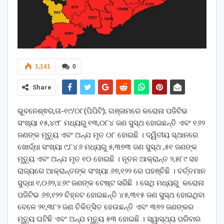
1,141
0
Share
ଭୁବନେଶ୍ଵର,ତା-୧୯/୦୮(ପିପିଟି); ଗଞ୍ଜାମରେ କରୋନା ପଜିଟିଭ
ସଂଖ୍ୟା ୧୫,୪୯୮ ମଧ୍ୟରୁ ୧୩,୦୮୪ ଜଣ ସୁସ୍ଥ ହୋଇଛନ୍ତି ଏବଂ ୧୬୨
ଜଣଙ୍କ ମୃତ୍ୟୁ ଏବଂ ଅନ୍ଯ ମୃତ ୦୮ ହୋଇଛି । ଦ୍ୱିତୀୟ ସ୍ଥାନରେ
ଖୋର୍ଦ୍ଧା ସଂଖ୍ୟା ୯,୮୪୬ ମଧ୍ୟରୁ ୫,୩୭୩ ଜଣ ସୁସ୍ଥ ,୫୧ ଜଣଙ୍କ
ମୃତ୍ୟୁ ଏବଂ ଅନ୍ଯ ମୃତ ୧୦ ହୋଇଛି । ନୂତନ ଆକ୍ରାନ୍ତ ୨,୫୮୯ ସହ
ରାଜ୍ୟରେ ଆକ୍ରାନ୍ତଙ୍କ ସଂଖ୍ୟା ୬୭,୧୨୨ ରେ ପହଞ୍ଚିଛି । ବର୍ତ୍ତମାନ
ସୁଦ୍ଧା ୧,୦୬୨,୪୬୯ ଜଣଙ୍କ ଟେଷ୍ଟ ସରିଛି । ସେଥି ମଧ୍ୟରୁ କରୋନା
ପଜିଟିଭ ୬୭,୧୨୨ ଚିହ୍ନଟ ହୋଇଛନ୍ତି ୪୫,୩୧୫ ଜଣ ସୁସ୍ଥ ହୋଇଥିବା
ବେଳେ ୨୧,୩୮୨ ଜଣ ଚିକିତ୍ସିତ ହେଉଛନ୍ତି ଏବଂ ୩୭୨ ଜଣଙ୍କର
ମୃତ୍ୟୁ ଘଟିଛି ଏବଂ ଅନ୍ଯ ମୃତ୍ୟୁ ୫୩ ହୋଇଛି । ସ୍ୱାସ୍ଥ୍ୟ ପରିବାର