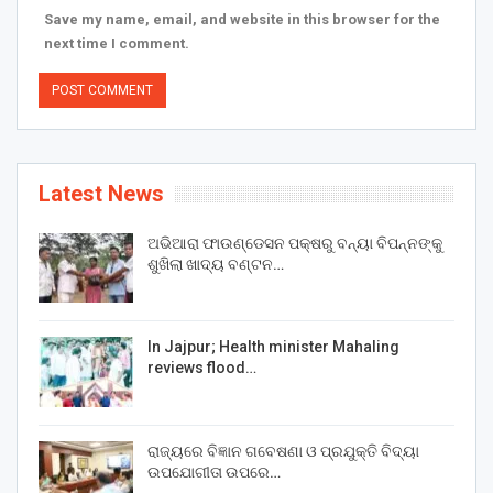
Save my name, email, and website in this browser for the
next time I comment.
Latest News
ଅଭିଆରା ଫାଉଣ୍ଡେସନ ପକ୍ଷରୁ ବନ୍ୟା ବିପନ୍ନଙ୍କୁ
ଶୁଖିଲା ଖାଦ୍ୟ ବଣ୍ଟନ…
In Jajpur; Health minister Mahaling
reviews flood…
ରାଜ୍ୟରେ ବିଜ୍ଞାନ ଗବେଷଣା ଓ ପ୍ରଯୁକ୍ତି ବିଦ୍ୟା
ଉପଯୋଗୀତା ଉପରେ…