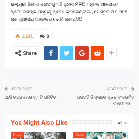
କଲ୍ୟାଣ ବିଭାଗ ତରଫରୁ ଏହି ସୂଚନା ମିଳିଛି । ନୂତନ ଆକ୍ରାନ୍ତ
୨,୫୮୯ ଜଣଙ୍କ ମଧ୍ୟରୁ ୧,୫୭୪ କ୍ବାରେଣ୍ଟାଇନ୍ ସେଣ୍ଟର ଓ ୧,୦୧୫
ଜଣ ସ୍ଥାନୀୟ ଅଞ୍ଚଳର ବୋଲି ଜଣାପଡିଛି ।
1,141
0
Share
PREV POST
NEXT POST
ଆଜି ଭଞ୍ଜନଗର ରୁ ୮ଟି ପଜିଟିଭ ।
ଗଜପତି ଜିଲ୍ଲାରେ ନୂତନ ସଂକ୍ରମିତ
ସଂଖ୍ୟା ୩୬ ।
You Might Also Like
All
ଜିଲ୍ଲା
ଜିଲ୍ଲା