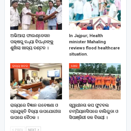
ଅଭିଆରା ଫାଉଣ୍ଡେସନ
In Jajpur; Health
ପକ୍ଷରୁ ବନ୍ୟା ବିପନ୍ନଙ୍କୁ
minister Mahaling
ଶୁଖିଲା ଖାଦ୍ୟ ବଣ୍ଟନ ।
reviews flood healthcare
situation.
ରାଜ୍ୟ ଖବର
ଖେଳ
ରାଜ୍ୟରେ ବିଜ୍ଞାନ ଗବେଷଣା ଓ
ସ୍ୱାଧୀନତା କପ ଫୁଟବଲ
ପ୍ରଯୁକ୍ତି ବିଦ୍ୟା ଉପଯୋଗୀତା
ଚମ୍ପିୟାନସିପରେ ବାଲିଗୁଡା ଓ
ଉପରେ ବୈଠକ ।
ସିପାଞ୍ଜିରୀ ଦଳ ବିଜୟୀ ।
PREV
NEXT