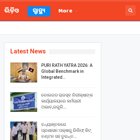
ଭିଡ଼ିଓ
ସ୍ବାସ୍ଥ୍ୟ
More
Latest News
PURI RATH YATRA 2026: A
Global Benchmark in
Integrated…
ବୋଲଗଡ ରାଜସ୍ବ ନିରୀକ୍ଷଙ୍କ
କାର୍ଯ୍ୟାଳୟରେ କର୍ମଚାରୀ
ଅଭାବ,ଜରୁରି…
ବନ୍ୟାଞ୍ଚଳରେ
ପ୍ରଶାସନ:ପକ୍ଷରୁ ରିଲିଫ୍ କିଟ୍
ବଣ୍ଟନ ସହ ତୁରନ୍ତ…