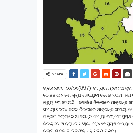
Share
ଭୁବନେଶ୍ବର ୦୨/୦୧(ପିପିଟି); ରାଜ୍ୟରେ ନୂତନ ଆକ୍ରାନ
୧୦,୪୪,୯୬୨ ଜଣ ସୁସ୍ଥ ହୋଇଥିବା ବେଳେ ୨,୦୭୮ ଜଣ ଚ
ମୃତ୍ୟୁ ୫୩ ହୋଇଛି । ଖୋର୍ଦ୍ଧା ଜିଲ୍ଲାରେ ଆକ୍ରାନ୍ତ ସଂ
ସଂଖ୍ୟା ୧୬୦୪ କଟକ ଜିଲ୍ଲାରେ ଆକ୍ରାନ୍ତ ସଂଖ୍ୟା ୯୫,୬
ଗଞ୍ଜାମ ଜିଲ୍ଲାରେ ଆକ୍ରାନ୍ତ ସଂଖ୍ୟା ୩୩,୯୯୮ ସୁସ୍ଥ 
ଜିଲ୍ଲାରେ ଆକ୍ରାନ୍ତ ସଂଖ୍ୟା ୬୨,୪୬୭ ସୁସ୍ଥ ସଂଖ୍ୟା ୬
କଲ୍ୟାଣ ବିଭାଗ ତରଫରୁ ଏହି ସୂଚନା ମିଳିଛି।