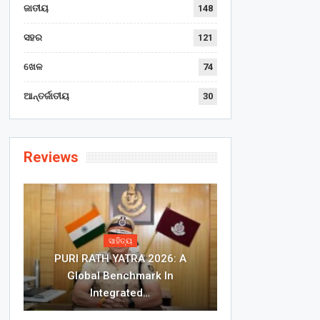
ଜାତୀୟ
148
ସହର
121
ଖେଳ
74
ଆନ୍ତର୍ଜାତୀୟ
30
Reviews
ସାହିତ୍ୟ
PURI RATH YATRA 2026: A
Global Benchmark In
Integrated…