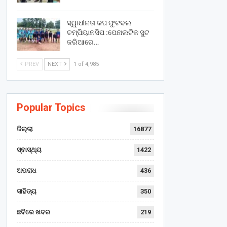
ସ୍ୱାଧୀନତା କପ ଫୁଟବଲ
ଚମ୍ପିୟାନସିପ :ପେନାଲଟିକ ସୁଟ
ଜରିଆରେ…
PREV
NEXT
1 of 4,985
Popular Topics
ଜିଲ୍ଲା
16877
ସ୍ବାସ୍ଥ୍ୟ
1422
ଅପରାଧ
436
ସାହିତ୍ୟ
350
ଛବିରେ ଖବର
219