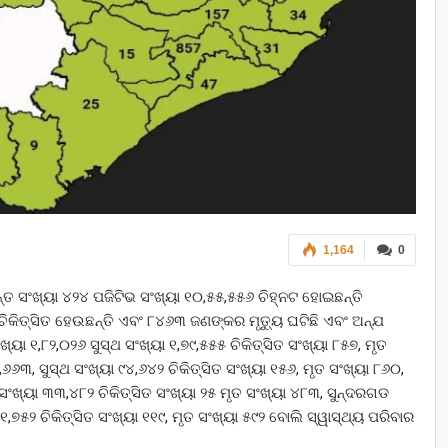
1,164
0
୍ତ ସଂଖ୍ୟା ୪୨୪ ପଜିଟିଭ ସଂଖ୍ୟା ୧୦,୫୫,୫୫୬ ଚିହ୍ନଟ ହୋଇଛନ୍ତି
ିକିତ୍ସିତ ହେଉଛନ୍ତି ଏବଂ ୮୪୬୩ ଜଣଙ୍କର ମୃତ୍ୟୁ ଘଟିଛି ଏବଂ ଅନ୍ଯ
ଖ୍ୟା ୧,୮୨,୦୨୬ ସୁସ୍ଥ ସଂଖ୍ୟା ୧,୭୯,୫୫୫ ଚିକିତ୍ସିତ ସଂଖ୍ୟା ୮୫୭, ମୃତ
୬୩, ସୁସ୍ଥ ସଂଖ୍ୟା ୯୪,୬୪୨ ଚିକିତ୍ସିତ ସଂଖ୍ୟା ୧୫୬, ମୃତ ସଂଖ୍ୟା ୮୬୦,
ସଂଖ୍ୟା ୩୩,୪୮୨ ଚିକିତ୍ସିତ ସଂଖ୍ୟା ୨୫ ମୃତ ସଂଖ୍ୟା ୪୮୩, ସୁନ୍ଦରଗଡ
୧,୭୫୨ ଚିକିତ୍ସିତ ସଂଖ୍ୟା ୧୧୯, ମୃତ ସଂଖ୍ୟା ୫୯୨ ବୋଲି ସ୍ୱାସ୍ଥ୍ୟ ପରିବାର