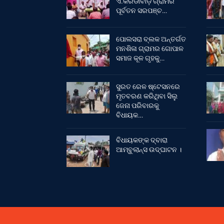
ଏ.କରଡାବାଡ଼ି ଗ୍ରାମର
ପୂର୍ବତନ ସରପଞ୍ଚ…
ପୋଲସରା ବ୍ଲକ ଅନ୍ତର୍ଗତ
ମନଶିଳା ଗ୍ରାମର ଗୋପାଳ
ସମାଜ କୂଳ ଗୃହକୁ…
ସୁରତ ରେଳ ଷ୍ଟେସନରେ
ମୃତବରଣ କରିଥିବା ସିଲୁ
ଜେନା ପରିବାରକୁ
ବିଧାୟକ…
ବିଧାୟକଙ୍କ ଦ୍ବାରା
ଆମ୍ବୁଲାନ୍ସ ଉଦ୍‌ଘାଟନ ।