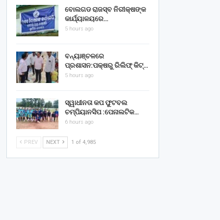
ବୋଲଗଡ ରାଜସ୍ବ ନିରୀକ୍ଷଙ୍କ
କାର୍ଯ୍ୟାଳୟରେ…
5 hours ago
ବନ୍ୟାଞ୍ଚଳରେ
ପ୍ରଶାସନ:ପକ୍ଷରୁ ରିଲିଫ୍ କିଟ୍…
5 hours ago
ସ୍ୱାଧୀନତା କପ ଫୁଟବଲ
ଚମ୍ପିୟାନସିପ :ପେନାଲଟିକ…
6 hours ago
PREV
NEXT
1 of 4,985