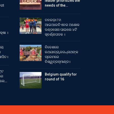
leader prioritizes the
ିରୀ
needs of the…
ତନରଡ଼ା ୮ମ
ଆଇଆରବିଏନର ଅଶୋକ
ଦଣ୍ଡସେନା ପାଇଲେ ୪ଟି
କ୍ଷା ।
ସ୍ବର୍ଣ୍ଣପଦକ ।
ୀୟ
ବିଦେଶରେ
କ
ରଥଯାତ୍ରା,ଜଗନ୍ନାଥଙ୍କ
ାପିତ।
ପ୍ରେମରେ
ବିଶ୍ୱବ୍ରହ୍ମାଣ୍ଡ।
୍ଟ
Belgium qualify for
ରେ
round of 16
ିଲେ…