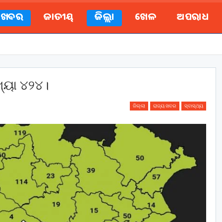
ୟ ଖବର
ଜାତୀୟ
ଜିଲ୍ଲା
ଖେଳ
ଅପରାଧ
ଖ୍ୟା ୪୨୪।
ଜିଲ୍ଲା
ରାଜ୍ୟ ଖବର
ସ୍ବାସ୍ଥ୍ୟ