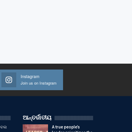
Instagram
Join us on Instagram
ଆନ୍ତର୍ଜାତୀୟ
ୁଟବଲ
A true people’s