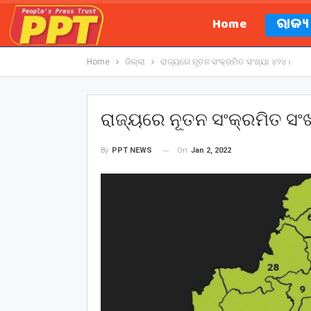
Home
ରାଜ୍
Home
ଜିଲ୍ଲା
ରାଜ୍ୟରେ ନୂତନ ସଂକ୍ରମିତ ସଂଖ୍ୟା ୪୨୪।
ରାଜ୍ୟରେ ନୂତନ ସଂକ୍ରମିତ ସଂ
On
Jan 2, 2022
By
PPT NEWS