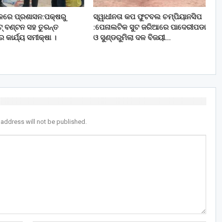
ଚଳରେ ପ୍ରଶାସନ:ପକ୍ଷରୁ
ସ୍ୱାଧୀନତା କପ ଫୁଟବଲ ଚମ୍ପିୟାନସିପ
ିଟ୍ ବଣ୍ଟନ ସହ ତୁରନ୍ତ
:ପେନାଲଟିକ ସୁଟ ଜରିଆରେ ପାଦେରୀପଡା
ର କାର୍ଯ୍ୟ ସମୀକ୍ଷା ।
ଓ ସୁଣ୍ଡରୁମିଲା ଦଳ ବିଜୟୀ…
 address will not be published.