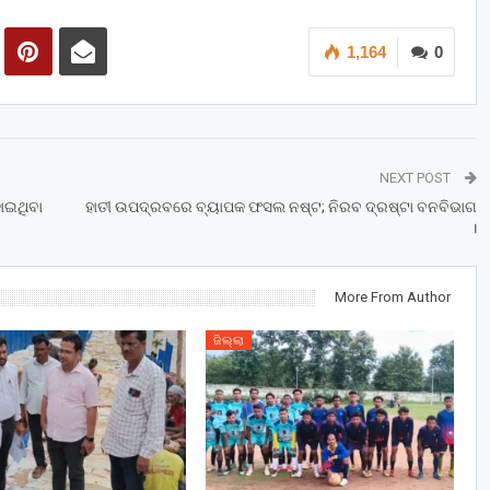
1,164
0
NEXT POST
ୋଇଥିବା
ହାତୀ ଉପଦ୍ରବରେ ବ୍ୟାପକ ଫସଲ ନଷ୍ଟ; ନିରବ ଦ୍ରଷ୍ଟା ବନବିଭାଗ
।
More From Author
ଜିଲ୍ଲା