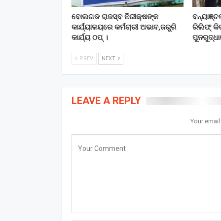
ବୋଲଗଡ ରାଜସ୍ବ ନିରୀକ୍ଷଙ୍କ
ବନ୍ୟାଞ୍
କାର୍ଯ୍ୟାଳୟରେ କର୍ମଚାରୀ ଅଭାବ,ଜରୁରି
ରିଲିଫ୍ କ
କାର୍ଯ୍ୟ ଠପ୍ ।
ପୁନରୁଦ୍ଧା
PREV
NEXT
LEAVE A REPLY
Your email