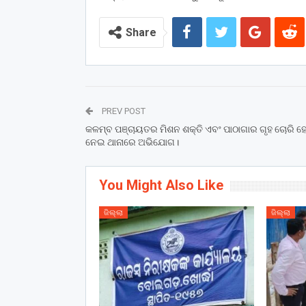
Share
PREV POST
କଳମ୍ବ ପଞ୍ଚାୟତର ମିଶନ ଶକ୍ତି ଏବଂ ପାଠାଗାର ଗୃହ ଚୋରି ହ
ନେଇ ଥାନାରେ ଅଭିଯୋଗ।
You Might Also Like
ଜିଲ୍ଲା
ଜିଲ୍ଲା