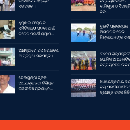
ବାଲିଛାଇ ପଞ୍ଚାୟତ
ଚମ୍ପିୟାନସିପରେ
ସରପଞ୍ଚ ।
ବାଲିଗୁଡା ଓ ସିପାଞ୍ଜ
ଦଳ…
ଧୂମୂଛାଇ ପଂଚାୟତ
ଦୁଇଟି ପ୍ରକଳ୍ପର
ସମିତିସଭ୍ୟ ପଦବୀ ପାଇଁ
ଅଗ୍ରଗତି ନେଇ
ବିଜେପି ପ୍ରାର୍ଥୀ ଶ୍ୟାମ…
ଜିଲ୍ଲାପାଳଙ୍କ ସମୀ
ଅନାସ୍ଥାରେ ପଦ ହରାଇଲେ
୭୪ତମ ରାଜ୍ଯସ୍ତର
ଆମ୍ବପୁଆ ସରପଞ୍ଚ ।
ପୋଲିସ ଆଥଲେଟି
ଚମ୍ପିୟନସିପ ଉଦଯ
ବେଲଗୁଣ୍ଠା ବ୍ଳକ
ଜାତୀୟସ୍ତରୀୟ ସଫ
ଅଧ୍ୟକ୍ଷ ତଥା ବିଶିଷ୍ଟ
ବଲ୍ ପ୍ରତିଯୋଗିତା
ରାଜନୀତିଜ୍ଞ ପ୍ରଶାନ୍ତ…
ବ୍ରୋଞ୍ଜ ପଦକ ଜିତ