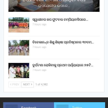
ଉପଯୋଗୀତା ଉପରେ…
ସ୍ୱାଧୀନତା କପ ଫୁଟବଲ ଚମ୍ପିୟାନସିପରେ…
7 hours ago
ବିବେକାନନ୍ଦ ଶିଶୁ ଶିକ୍ଷା ପ୍ରତିଷ୍ଠାନର ୩୨ତମ…
7 hours ago
ଦୁର୍ଘଟଣା ରୋକିବାକୁ ପ୍ରଥମ ପର୍ଯ୍ୟାୟରେ ୭୫ଟି…
7 hours ago
PREV
NEXT
1 of 4,982
Facebook
Twitter