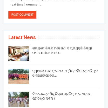
next time I comment.
Latest News
ରାଜ୍ୟରେ ବିଜ୍ଞାନ ଗବେଷଣା ଓ ପ୍ରଯୁକ୍ତି ବିଦ୍ୟା
ଉପଯୋଗୀତା ଉପରେ…
ସ୍ୱାଧୀନତା କପ ଫୁଟବଲ ଚମ୍ପିୟାନସିପରେ ବାଲିଗୁଡା
ଓ ସିପାଞ୍ଜିରୀ ଦଳ…
ବିବେକାନନ୍ଦ ଶିଶୁ ଶିକ୍ଷା ପ୍ରତିଷ୍ଠାନର ୩୨ତମ
ପ୍ରତିଷ୍ଠା ଦିବସ ।