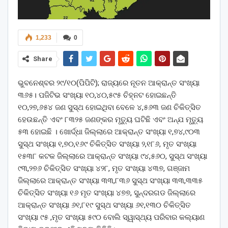
1,233
0
Share
ଭୁବନେଶ୍ବର ୨୯/୧୦(ପିପିଟି); ରାଜ୍ୟରେ ନୂତନ ଆକ୍ରାନ୍ତ ସଂଖ୍ୟା
୩୬୫। ପଜିଟିଭ ସଂଖ୍ୟା ୧୦,୪୦,୫୯୫ ଚିହ୍ନଟ ହୋଇଛନ୍ତି
୧୦,୨୭,୬୫୪ ଜଣ ସୁସ୍ଥ ହୋଇଥିବା ବେଳେ ୪,୫୬୩ ଜଣ ଚିକିତ୍ସିତ
ହେଉଛନ୍ତି ଏବଂ ୮୩୨୫ ଜଣଙ୍କର ମୃତ୍ୟୁ ଘଟିଛି ଏବଂ ଅନ୍ଯ ମୃତ୍ୟୁ
୫୩ ହୋଇଛି । ଖୋର୍ଦ୍ଧା ଜିଲ୍ଲାରେ ଆକ୍ରାନ୍ତ ସଂଖ୍ୟା ୧,୭୪,୯୦୩
ସୁସ୍ଥ ସଂଖ୍ୟା ୧,୭୦,୧୬୯ ଚିକିତ୍ସିତ ସଂଖ୍ୟା ୨,୧୮୬, ମୃତ ସଂଖ୍ୟା
୧୫୩୮ କଟକ ଜିଲ୍ଲାରେ ଆକ୍ରାନ୍ତ ସଂଖ୍ୟା ୯୪,୫୬୦, ସୁସ୍ଥ ସଂଖ୍ୟା
୯୩,୨୭୬ ଚିକିତ୍ସିତ ସଂଖ୍ୟା ୪୨୮, ମୃତ ସଂଖ୍ୟା ୪୩୭, ଗଞ୍ଜାମ
ଜିଲ୍ଲାରେ ଆକ୍ରାନ୍ତ ସଂଖ୍ୟା ୩୩,୮୩୬ ସୁସ୍ଥ ସଂଖ୍ୟା ୩୩,୩୩୫
ଚିକିତ୍ସିତ ସଂଖ୍ୟା ୧୬ ମୃତ ସଂଖ୍ୟା ୪୭୭, ସୁନ୍ଦରଗଡ ଜିଲ୍ଲାରେ
ଆକ୍ରାନ୍ତ ସଂଖ୍ୟା ୬୧,୮୧୯ ସୁସ୍ଥ ସଂଖ୍ୟା ୬୧,୧୩୦ ଚିକିତ୍ସିତ
ସଂଖ୍ୟା ୯୫ ,ମୃତ ସଂଖ୍ୟା ୫୯୦ ବୋଲି ସ୍ୱାସ୍ଥ୍ୟ ପରିବାର କଲ୍ୟାଣ