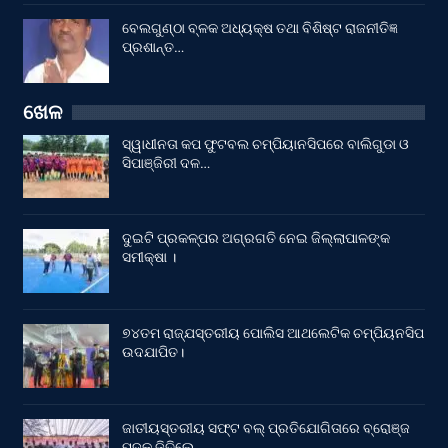
ବେଲଗୁଣ୍ଠା ବ୍ଳକ ଅଧ୍ୟକ୍ଷ ତଥା ବିଶିଷ୍ଟ ରାଜନୀତିଜ୍ଞ
ପ୍ରଶାନ୍ତ…
ଖେଳ
ସ୍ୱାଧୀନତା କପ ଫୁଟବଲ ଚମ୍ପିୟାନସିପରେ ବାଲିଗୁଡା ଓ
ସିପାଞ୍ଜିରୀ ଦଳ…
ଦୁଇଟି ପ୍ରକଳ୍ପର ଅଗ୍ରଗତି ନେଇ ଜିଲ୍ଲାପାଳଙ୍କ
ସମୀକ୍ଷା ।
୭୪ତମ ରାଜ୍ଯସ୍ତରୀୟ ପୋଲିସ ଆଥଲେଟିକ ଚମ୍ପିୟନସିପ
ଉଦଯାପିତ।
ଜାତୀୟସ୍ତରୀୟ ସଫ୍ଟ ବଲ୍ ପ୍ରତିଯୋଗିତାରେ ବ୍ରୋଞ୍ଜ
ପଦକ ଜିତିଲେ…