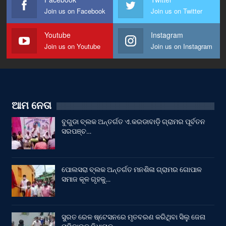
Join us on Facebook
Join us on Twitter
Youtube
Instagram
Join us on Youtube
Join us on Instagram
ଆମ ନେତା
ବୁଗୁଡା ବ୍ଲକ ଅନ୍ତର୍ଗତ ଏ.କରଡାବାଡ଼ି ଗ୍ରାମର ପୂର୍ବତନ
ସରପଞ୍ଚ…
ପୋଲସରା ବ୍ଲକ ଅନ୍ତର୍ଗତ ମନଶିଳା ଗ୍ରାମର ଗୋପାଳ
ସମାଜ କୂଳ ଗୃହକୁ…
ସୁରତ ରେଳ ଷ୍ଟେସନରେ ମୃତବରଣ କରିଥିବା ସିଲୁ ଜେନା