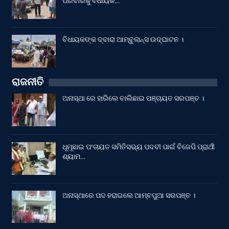
ପରିବାରକୁ ବିଧାୟକ…
ବିଧାୟକଙ୍କ ଦ୍ବାରା ଆମ୍ବୁଲାନ୍ସ ଉଦ୍‌ଘାଟନ ।
ରାଜନୀତି
ଅନାସ୍ଥା ରେ ହାରିଲେ ବାଲିଛାଇ ପଞ୍ଚାୟତ ସରପଞ୍ଚ ।
ଧୂମୂଛାଇ ପଂଚାୟତ ସମିତିସଭ୍ୟ ପଦବୀ ପାଇଁ ବିଜେପି ପ୍ରାର୍ଥୀ
ଶ୍ୟାମ…
ଅନାସ୍ଥାରେ ପଦ ହରାଇଲେ ଆମ୍ବପୁଆ ସରପଞ୍ଚ ।