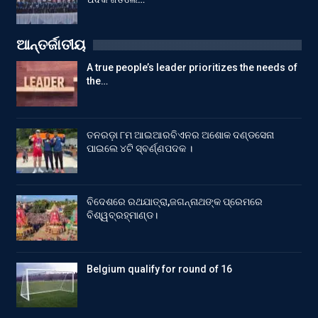
ଆନ୍ତର୍ଜାତୀୟ
A true people’s leader prioritizes the needs of
the…
ତନରଡ଼ା ୮ମ ଆଇଆରବିଏନର ଅଶୋକ ଦଣ୍ଡସେନା
ପାଇଲେ ୪ଟି ସ୍ବର୍ଣ୍ଣପଦକ ।
ବିଦେଶରେ ରଥଯାତ୍ରା,ଜଗନ୍ନାଥଙ୍କ ପ୍ରେମରେ
ବିଶ୍ୱବ୍ରହ୍ମାଣ୍ଡ।
Belgium qualify for round of 16