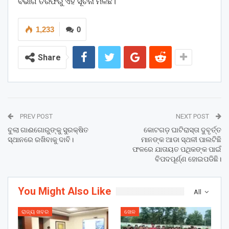
ବିଭାଗ ତରଫରୁ ଏହି ସୂଚନା ମିଳିଛି।
1,233
0
Share
PREV POST
NEXT POST
ବୁଲା ଗାଈଗୋରୁଙ୍କୁ ସୁରକ୍ଷିତ
କୋଟଗଡ଼ ଘାଟିରାସ୍ତା ଦୁବୃର୍ତ୍ତ
ସ୍ଥାନରେ ରଖିବାକୁ ଦାବି।
ମାନଙ୍କ ଆଡା ସ୍ଥଳୀ ପାଲଟିଛି
ଫଳରେ ଯାତାୟତ ପଥିକଙ୍କ ପାଇଁ
ବିପଦପୂର୍ଣ୍ଣ ହୋଇପଡିଛି।
You Might Also Like
All
ରାଜ୍ୟ ଖବର
ଖେଳ