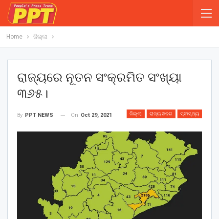
Home
ଜିଲ୍ଲା
ରାଜ୍ୟରେ ନୂତନ ସଂକ୍ରମିତ ସଂଖ୍ୟା
୩୬୫।
ଜିଲ୍ଲା
ରାଜ୍ୟ ଖବର
ସ୍ବାସ୍ଥ୍ୟ
On
Oct 29, 2021
By
PPT NEWS