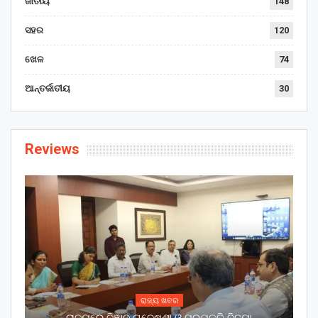
ଜାତୀୟ
148
ସହର
120
ଖେଳ
74
ଆନ୍ତର୍ଜାତୀୟ
30
Reviews
ରାଜ୍ୟ ଖବର
ରାଜ୍ୟରେ ବିଜ୍ଞାନ ଗବେଷଣା ଓ ପ୍ରଯୁକ୍ତି ବିଦ୍ୟା