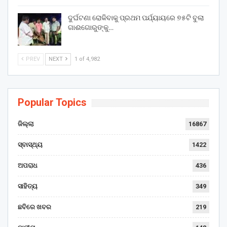
ଦୁର୍ଘଟଣା ରୋକିବାକୁ ପ୍ରଥମ ପର୍ଯ୍ୟାୟରେ ୭୫ଟି ବୁଲା
ଗାଈଗୋରୁଙ୍କୁ…
PREV
NEXT
1 of 4,982
Popular Topics
ଜିଲ୍ଲା
16867
ସ୍ବାସ୍ଥ୍ୟ
1422
ଅପରାଧ
436
ସାହିତ୍ୟ
349
ଛବିରେ ଖବର
219