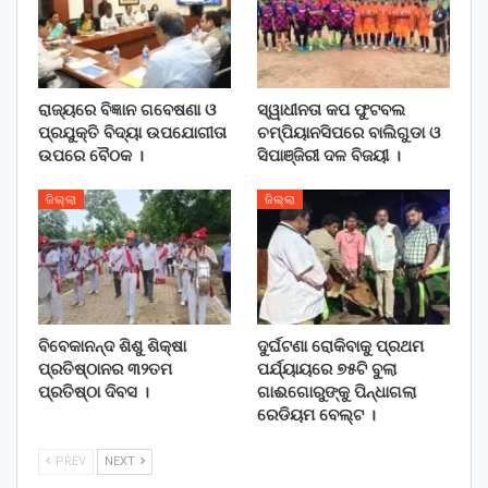
ରାଜ୍ୟରେ ବିଜ୍ଞାନ ଗବେଷଣା ଓ
ସ୍ୱାଧୀନତା କପ ଫୁଟବଲ
ପ୍ରଯୁକ୍ତି ବିଦ୍ୟା ଉପଯୋଗୀତା
ଚମ୍ପିୟାନସିପରେ ବାଲିଗୁଡା ଓ
ଉପରେ ବୈଠକ ।
ସିପାଞ୍ଜିରୀ ଦଳ ବିଜୟୀ ।
ଜିଲ୍ଲା
ଜିଲ୍ଲା
ବିବେକାନନ୍ଦ ଶିଶୁ ଶିକ୍ଷା
ଦୁର୍ଘଟଣା ରୋକିବାକୁ ପ୍ରଥମ
ପ୍ରତିଷ୍ଠାନର ୩୨ତମ
ପର୍ଯ୍ୟାୟରେ ୭୫ଟି ବୁଲା
ପ୍ରତିଷ୍ଠା ଦିବସ ।
ଗାଈଗୋରୁଙ୍କୁ ପିନ୍ଧାଗଲା
ରେଡିୟମ ବେଲ୍ଟ ।
PREV
NEXT