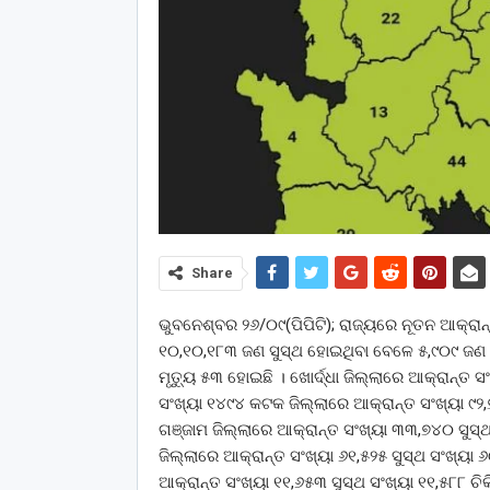
Share
ଭୁବନେଶ୍ବର ୨୬/୦୯(ପିପିଟି); ରାଜ୍ୟରେ ନୂତନ ଆକ୍ରାନ
୧୦,୧୦,୧୮୩ ଜଣ ସୁସ୍ଥ ହୋଇଥିବା ବେଳେ ୫,୯୦୯ ଜଣ ଚ
ମୃତ୍ୟୁ ୫୩ ହୋଇଛି । ଖୋର୍ଦ୍ଧା ଜିଲ୍ଲାରେ ଆକ୍ରାନ୍ତ ସଂ
ସଂଖ୍ୟା ୧୪୯୪ କଟକ ଜିଲ୍ଲାରେ ଆକ୍ରାନ୍ତ ସଂଖ୍ୟା ୯୨,୭
ଗଞ୍ଜାମ ଜିଲ୍ଲାରେ ଆକ୍ରାନ୍ତ ସଂଖ୍ୟା ୩୩,୭୪୦ ସୁସ୍ଥ
ଜିଲ୍ଲାରେ ଆକ୍ରାନ୍ତ ସଂଖ୍ୟା ୬୧,୫୨୫ ସୁସ୍ଥ ସଂଖ୍ୟା ୬
ଆକ୍ରାନ୍ତ ସଂଖ୍ୟା ୧୧,୬୫୩ ସୁସ୍ଥ ସଂଖ୍ୟା ୧୧,୫୮୮ ଚି