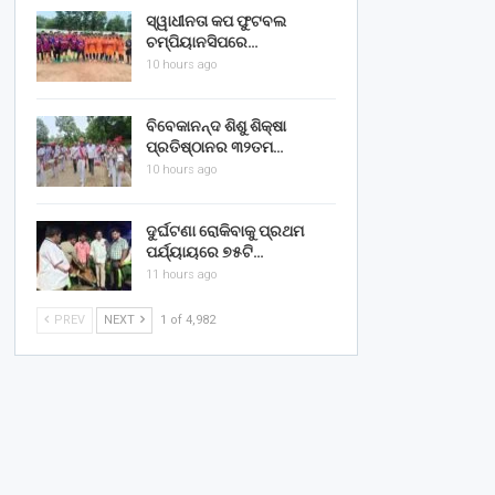
ସ୍ୱାଧୀନତା କପ ଫୁଟବଲ
ଚମ୍ପିୟାନସିପରେ…
10 hours ago
ବିବେକାନନ୍ଦ ଶିଶୁ ଶିକ୍ଷା
ପ୍ରତିଷ୍ଠାନର ୩୨ତମ…
10 hours ago
ଦୁର୍ଘଟଣା ରୋକିବାକୁ ପ୍ରଥମ
ପର୍ଯ୍ୟାୟରେ ୭୫ଟି…
11 hours ago
PREV
NEXT
1 of 4,982