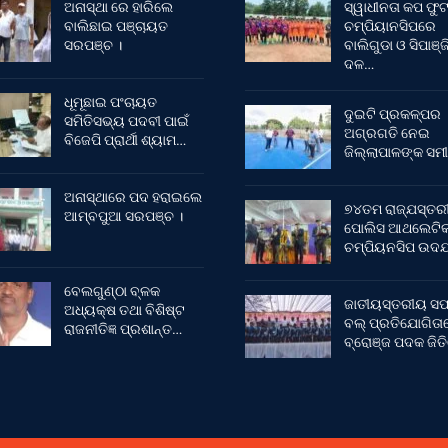
ଅନାସ୍ଥା ରେ ହାରିଲେ
ସ୍ୱାଧୀନତା କପ ଫ
ବାଲିଛାଇ ପଞ୍ଚାୟତ
ଚମ୍ପିୟାନସିପରେ
ସରପଞ୍ଚ ।
ବାଲିଗୁଡା ଓ ସିପାଞ୍ଜ
ଦଳ…
ଧୂମୂଛାଇ ପଂଚାୟତ
ଦୁଇଟି ପ୍ରକଳ୍ପର
ସମିତିସଭ୍ୟ ପଦବୀ ପାଇଁ
ଅଗ୍ରଗତି ନେଇ
ବିଜେପି ପ୍ରାର୍ଥୀ ଶ୍ୟାମ…
ଜିଲ୍ଲାପାଳଙ୍କ ସମୀ
ଅନାସ୍ଥାରେ ପଦ ହରାଇଲେ
୭୪ତମ ରାଜ୍ଯସ୍ତର
ଆମ୍ବପୁଆ ସରପଞ୍ଚ ।
ପୋଲିସ ଆଥଲେଟି
ଚମ୍ପିୟନସିପ ଉଦଯ
ବେଲଗୁଣ୍ଠା ବ୍ଳକ
ଜାତୀୟସ୍ତରୀୟ ସଫ
ଅଧ୍ୟକ୍ଷ ତଥା ବିଶିଷ୍ଟ
ବଲ୍ ପ୍ରତିଯୋଗିତା
ରାଜନୀତିଜ୍ଞ ପ୍ରଶାନ୍ତ…
ବ୍ରୋଞ୍ଜ ପଦକ ଜିତ