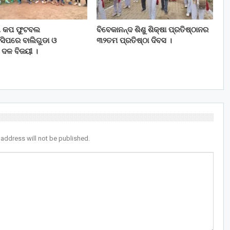
ତା କପ ଫୁଟବଲ
ବିବେକାନନ୍ଦ ଶିଶୁ ଶିକ୍ଷା ପ୍ରତିଷ୍ଠାନର
ସିପରେ ବାଲିଗୁଡା ଓ
୩୨ତମ ପ୍ରତିଷ୍ଠା ଦିବସ ।
ୀ ଦଳ ବିଜୟୀ ।
 address will not be published.