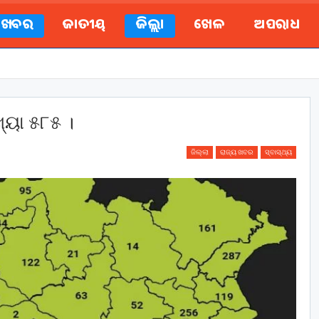
ୟ ଖବର
ଜାତୀୟ
ଜିଲ୍ଲା
ଖେଳ
ଅପରାଧ
୍ୟା ୫୮୫ ।
ଜିଲ୍ଲା
ରାଜ୍ୟ ଖବର
ସ୍ବାସ୍ଥ୍ୟ