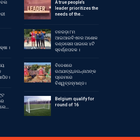
ୁଟବଲ
A true people’s
leader prioritizes the
ିରୀ
needs of the…
ତନରଡ଼ା ୮ମ
ଆଇଆରବିଏନର ଅଶୋକ
ଦଣ୍ଡସେନା ପାଇଲେ ୪ଟି
କ୍ଷା ।
ସ୍ବର୍ଣ୍ଣପଦକ ।
ୀୟ
ବିଦେଶରେ
କ
ରଥଯାତ୍ରା,ଜଗନ୍ନାଥଙ୍କ
ାପିତ।
ପ୍ରେମରେ
ବିଶ୍ୱବ୍ରହ୍ମାଣ୍ଡ।
୍ଟ
Belgium qualify for
ରେ
round of 16
ିଲେ…