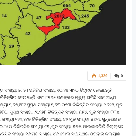
1,329
0
୍ତ ସଂଖ୍ୟା ୫୮୫। ପଜିଟିଭ ସଂଖ୍ୟା ୧୦,୨୪,୩୨୦ ଚିହ୍ନଟ ହୋଇଛନ୍ତି
ିକିତ୍ସିତ ହେଉଛନ୍ତି ଏବଂ ୮୧୭୫ ଜଣଙ୍କର ମୃତ୍ୟୁ ଘଟିଛି ଏବଂ ଅନ୍ଯ
ଖ୍ୟା ୧,୬୭,୧୮୯ ସୁସ୍ଥ ସଂଖ୍ୟା ୧,୬୩,୦୭୩ ଚିକିତ୍ସିତ ସଂଖ୍ୟା ୨,୬୧୨, ମୃତ
୮୦, ସୁସ୍ଥ ସଂଖ୍ୟା ୯୧,୨୭୮ ଚିକିତ୍ସିତ ସଂଖ୍ୟା ୬୬୪, ମୃତ ସଂଖ୍ୟା ୮୩୪,
 ସଂଖ୍ୟା ୩୩,୨୧୭ ଚିକିତ୍ସିତ ସଂଖ୍ୟା ୪୨ ମୃତ ସଂଖ୍ୟା ୪୭୩, ସୁନ୍ଦରଗଡ
୦,୮୫୦ ଚିକିତ୍ସିତ ସଂଖ୍ୟା ୯୫ ,ମୃତ ସଂଖ୍ୟା ୫୭୬, ମାଲକାନଗିରି ଜିଲ୍ଲାରେ
କିତ୍ସିତ ସଂଖ୍ୟା ୧୬,ମୃତ ସଂଖ୍ୟା ୪୬ ବୋଲି ସ୍ୱାସ୍ଥ୍ୟ ପରିବାର କଲ୍ୟାଣ