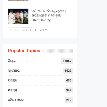
ଦୁର୍ଘଟଣା ରୋକିବାକୁ ପ୍ରଥମ
ପର୍ଯ୍ୟାୟରେ ୭୫ଟି ବୁଲା
ଗାଈଗୋରୁଙ୍କୁ…
PREV
NEXT
1 of 4,982
Popular Topics
ଜିଲ୍ଲା
16867
ସ୍ବାସ୍ଥ୍ୟ
1422
ଅପରାଧ
436
ସାହିତ୍ୟ
349
ଛବିରେ ଖବର
219