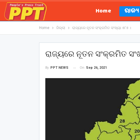
Home
ରାଜ୍
Home
ଜିଲ୍ଲା
ରାଜ୍ୟରେ ନୂତନ ସଂକ୍ରମିତ ସଂଖ୍ୟା ୫୮୫ ।
ରାଜ୍ୟରେ ନୂତନ ସଂକ୍ରମିତ ସଂଖ
On
Sep 26, 2021
By
PPT NEWS