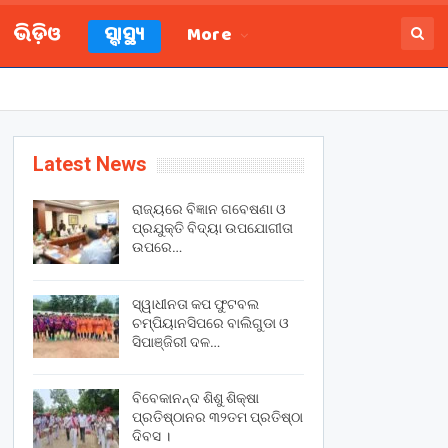
ଭିଡ଼ିଓ
ସ୍ବାସ୍ଥ୍ୟ
More
Latest News
ରାଜ୍ୟରେ ବିଜ୍ଞାନ ଗବେଷଣା ଓ
ପ୍ରଯୁକ୍ତି ବିଦ୍ୟା ଉପଯୋଗୀତା
ଉପରେ…
ସ୍ୱାଧୀନତା କପ ଫୁଟବଲ
ଚମ୍ପିୟାନସିପରେ ବାଲିଗୁଡା ଓ
ସିପାଞ୍ଜିରୀ ଦଳ…
ବିବେକାନନ୍ଦ ଶିଶୁ ଶିକ୍ଷା
ପ୍ରତିଷ୍ଠାନର ୩୨ତମ ପ୍ରତିଷ୍ଠା
ଦିବସ ।