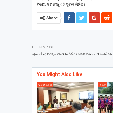
ବିଭାଗ ତରଫରୁ ଏହି ସୂଚନା ମିଳିଛି।
Share
PREV POST
ପ୍ରେମୀ ଯୁଗଳଙ୍କ ଅସଂଯତ ଭିଡିଓ ଭାଇରାଲ,୬ ଜଣ କୋର୍ଟ ଚାଲ
You Might Also Like
ରାଜ୍ୟ ଖବର
ଖେଳ