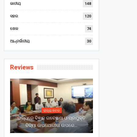
ଜାତୀୟ
148
ସହର
120
ଖେଳ
74
ଆନ୍ତର୍ଜାତୀୟ
30
Reviews
ରାଜ୍ୟ ଖବର
ରାଜ୍ୟରେ ବିଜ୍ଞାନ ଗବେଷଣା ଓ ପ୍ରଯୁକ୍ତି
ବିଦ୍ୟା ଉପଯୋଗୀତା ଉପରେ…