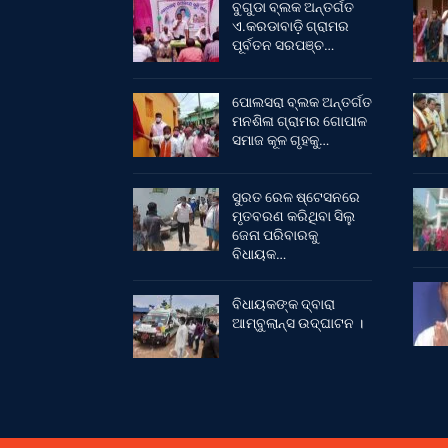
ବୁଗୁଡା ବ୍ଲକ ଅନ୍ତର୍ଗତ
ଏ.କରଡାବାଡ଼ି ଗ୍ରାମର
ପୂର୍ବତନ ସରପଞ୍ଚ…
ପୋଲସରା ବ୍ଲକ ଅନ୍ତର୍ଗତ
ମନଶିଳା ଗ୍ରାମର ଗୋପାଳ
ସମାଜ କୂଳ ଗୃହକୁ…
ସୁରତ ରେଳ ଷ୍ଟେସନରେ
ମୃତବରଣ କରିଥିବା ସିଲୁ
ଜେନା ପରିବାରକୁ
ବିଧାୟକ…
ବିଧାୟକଙ୍କ ଦ୍ବାରା
ଆମ୍ବୁଲାନ୍ସ ଉଦ୍‌ଘାଟନ ।