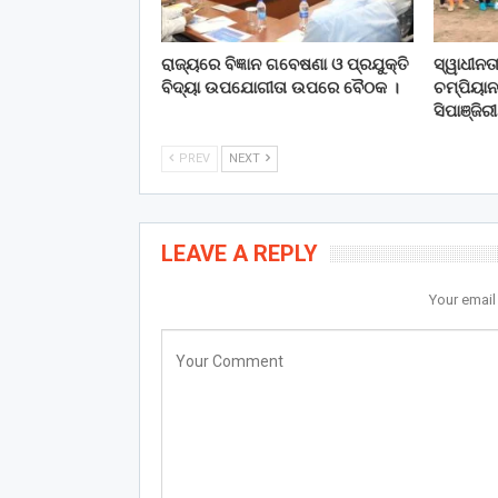
ରାଜ୍ୟରେ ବିଜ୍ଞାନ ଗବେଷଣା ଓ ପ୍ରଯୁକ୍ତି
ସ୍ୱାଧୀନ
ବିଦ୍ୟା ଉପଯୋଗୀତା ଉପରେ ବୈଠକ ।
ଚମ୍ପିୟାନ
ସିପାଞ୍ଜିର
PREV
NEXT
LEAVE A REPLY
Your email