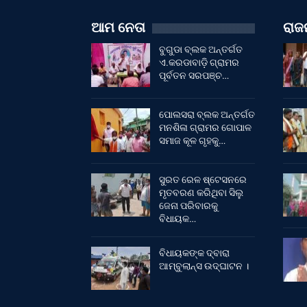
ଆମ ନେତା
ରାଜନ
ବୁଗୁଡା ବ୍ଲକ ଅନ୍ତର୍ଗତ
ଏ.କରଡାବାଡ଼ି ଗ୍ରାମର
ପୂର୍ବତନ ସରପଞ୍ଚ…
ପୋଲସରା ବ୍ଲକ ଅନ୍ତର୍ଗତ
ମନଶିଳା ଗ୍ରାମର ଗୋପାଳ
ସମାଜ କୂଳ ଗୃହକୁ…
ସୁରତ ରେଳ ଷ୍ଟେସନରେ
ମୃତବରଣ କରିଥିବା ସିଲୁ
ଜେନା ପରିବାରକୁ
ବିଧାୟକ…
ବିଧାୟକଙ୍କ ଦ୍ବାରା
ଆମ୍ବୁଲାନ୍ସ ଉଦ୍‌ଘାଟନ ।