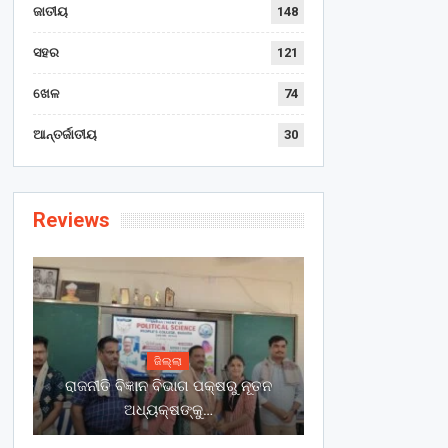
ଜାତୀୟ
148
ସହର
121
ଖେଳ
74
ଆନ୍ତର୍ଜାତୀୟ
30
Reviews
ଜିଲ୍ଲା
ରାଜନୀତି ବିଜ୍ଞାନ ବିଭାଗ ପକ୍ଷରୁ ନୂତନ
ଅଧ୍ୟକ୍ଷଙ୍କୁ…