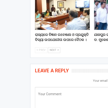
ରାଜ୍ୟରେ ବିଜ୍ଞାନ ଗବେଷଣା ଓ ପ୍ରଯୁକ୍ତି
ଯାଜପୁର ଗ
ବିଦ୍ୟା ଉପଯୋଗୀତା ଉପରେ ବୈଠକ ।
ଡ. ମୁକେଶ
PREV
NEXT
LEAVE A REPLY
Your email