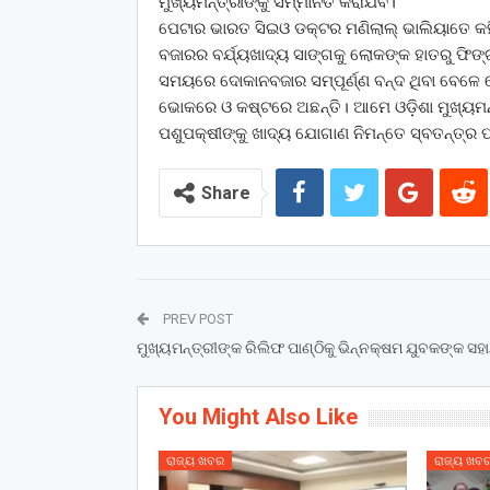
ମୁଖ୍ୟମନ୍ତ୍ରୀଙ୍କୁ ସମ୍ମାନିତ କରାଯିବ।
ପେଟାର ଭାରତ ସିଇଓ ଡକ୍ଟର ମଣିଲାଲ୍‌ ଭାଲିୟାତେ କହି
ବଜାରର ବର୍ଯ୍ୟଖାଦ୍ୟ ସାଙ୍ଗକୁ ଲୋକଙ୍କ ହାତରୁ ଫିଙ୍ଗ
ସମୟରେ ଦୋକାନବଜାର ସମ୍ପୂର୍ଣ୍ଣ ବନ୍ଦ ଥିବା ବେଳେ ଲ
ଭୋକରେ ଓ କଷ୍ଟରେ ଅଛନ୍ତି। ଆମେ ଓଡ଼ିଶା ମୁଖ୍ୟମନ୍
ପଶୁପକ୍ଷୀଙ୍କୁ ଖାଦ୍ୟ ଯୋଗାଣ ନିମନ୍ତେ ସ୍ବତନ୍ତ୍ର ପା
Share
PREV POST
ମୁଖ୍ୟମନ୍ତ୍ରୀଙ୍କ ରିଲିଫ ପାଣ୍ଠିକୁ ଭିନ୍ନକ୍ଷମ ଯୁବକଙ୍କ ସହା
You Might Also Like
ରାଜ୍ୟ ଖବର
ରାଜ୍ୟ ଖବ