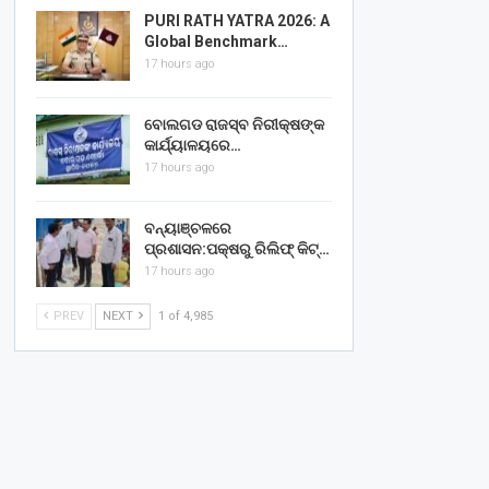
PURI RATH YATRA 2026: A
Global Benchmark…
17 hours ago
ବୋଲଗଡ ରାଜସ୍ବ ନିରୀକ୍ଷଙ୍କ
କାର୍ଯ୍ୟାଳୟରେ…
17 hours ago
ବନ୍ୟାଞ୍ଚଳରେ
ପ୍ରଶାସନ:ପକ୍ଷରୁ ରିଲିଫ୍ କିଟ୍…
17 hours ago
PREV
NEXT
1 of 4,985