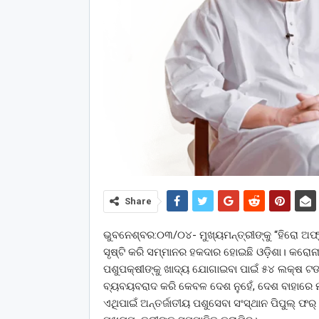
Share
ଭୁବନେଶ୍ବର:୦୩/୦୪- ମୁଖ୍ୟମନ୍ତ୍ରୀଙ୍କୁ “ହିରୋ ଅ
ସୃଷ୍ଟି କରି ସମ୍ମାନର ହକଦାର ହୋଇଛି ଓଡ଼ିଶା। କରୋନ
ପଶୁପକ୍ଷୀଙ୍କୁ ଖାଦ୍ୟ ଯୋଗାଇବା ପାଇଁ ୫୪ ଲକ୍ଷ ଟ
ବ୍ୟବୟବରାଦ କରି କେବଳ ଦେଶ ନୁହେଁ, ଦେଶ ବାହାରେ ମ
ଏଥିପାଇଁ ଅନ୍ତର୍ଜାତୀୟ ପଶୁସେବା ସଂସ୍ଥାନ ପିପୁଲ୍ ଫର୍