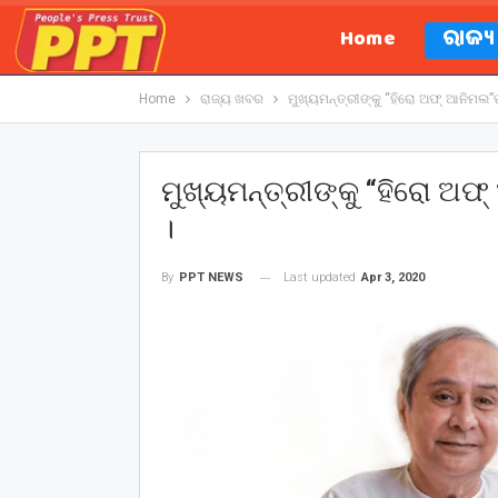
Home
ରାଜ୍
Home
ରାଜ୍ୟ ଖବର
ମୁଖ୍ୟମନ୍ତ୍ରୀଙ୍କୁ “ହିରୋ ଅଫ୍ ଆନିମଲ”
ମୁଖ୍ୟମନ୍ତ୍ରୀଙ୍କୁ “ହିରୋ ଅ
।
Last updated
Apr 3, 2020
By
PPT NEWS