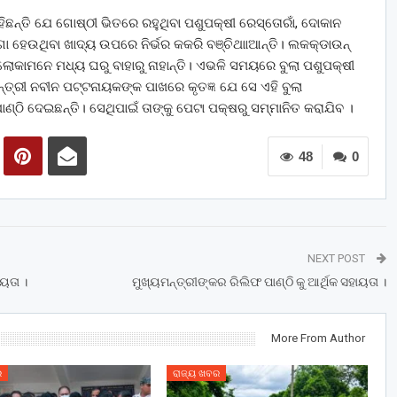
ଛନ୍ତି ଯେ ଗୋଷ୍ଠୀ ଭିତରେ ରହୁଥିବା ପଶୁପକ୍ଷୀ ରେସ୍ତୋରାଁ, ଦୋକାନ
ା ହେଉଥିବା ଖାଦ୍ୟ ଉପରେ ନିର୍ଭର କକରି ବଞ୍ଚିଥାାଆନ୍ତି। ଲକକ୍‌ଡାଉନ୍‌
ୋକାମନେ ମଧ୍ୟ ଘରୁ ବାହାରୁ ନାହାନ୍ତି। ଏଭଳି ସମୟରେ ବୁଲା ପଶୁପକ୍ଷୀ
ତ୍ରୀ ନବୀନ ପଟ୍ଟନାୟକଙ୍କ ପାଖରେ କୃତଜ୍ଞ ଯେ ସେ ଏହି ବୁଲା
ଣ୍ଠି ଦେଇଛନ୍ତି। ସେଥିପାଇଁ ତାଙ୍କୁ ପେଟା ପକ୍ଷରୁ ସମ୍ମାନିତ କରାଯିବ ।
48
0
NEXT POST
ୟତା ।
ମୁଖ୍ୟମନ୍ତ୍ରୀଙ୍କର ରିଲିଫ ପାଣ୍ଠି କୁ ଆର୍ଥିକ ସହାୟତା ।
More From Author
ର
ରାଜ୍ୟ ଖବର