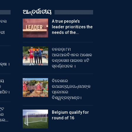
ଆନ୍ତର୍ଜାତୀୟ
ୁଟବଲ
A true people’s
leader prioritizes the
ିରୀ
needs of the…
ତନରଡ଼ା ୮ମ
ଆଇଆରବିଏନର ଅଶୋକ
ଦଣ୍ଡସେନା ପାଇଲେ ୪ଟି
କ୍ଷା ।
ସ୍ବର୍ଣ୍ଣପଦକ ।
ୀୟ
ବିଦେଶରେ
କ
ରଥଯାତ୍ରା,ଜଗନ୍ନାଥଙ୍କ
ାପିତ।
ପ୍ରେମରେ
ବିଶ୍ୱବ୍ରହ୍ମାଣ୍ଡ।
୍ଟ
Belgium qualify for
ରେ
round of 16
ିଲେ…