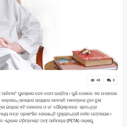
48
0
ଫ୍‌ ଆନିମଲ” ପୁରସ୍କାର ଦେବ ପେଟା ଇଣ୍ଡିଆ। ପୁଣି ଦେଶରେ ଏକ ଉଦାହରଣ
ା ଲକ୍‌ଡାଉନ୍‌ ସମୟରେ ରାଜ୍ୟରେ ଜନବସତି ମାନଙ୍କରେ ଥିବା ବୁଲା
ଙ୍କା ରାଜ୍ଯର ୫ଟି ମହାନଗର ଓ ୪୮ ପୌରାଞ୍ଚଳରେ ସ୍ବତନ୍ତ୍ର
ଧ୍ୟ ଉଚ୍ଚ ପ୍ରଶାଂସିତ ହୋଇଛନ୍ତି ମୁଖ୍ୟମନ୍ତ୍ରୀ ନବୀନ ପଟ୍ଟନାୟକ।
‌ ଦ ଏଥିକାଲ ଟ୍ରିଟ୍‌ମେଣ୍ଟ ଅଫ୍‌ ଆନିମଲ୍‌ସ (PETA) ପକ୍ଷରୁ