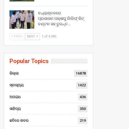
ବନ୍ୟାଞ୍ଚଳରେ
ପ୍ରଶାସନ:ପକ୍ଷରୁ ରିଲିଫ୍ କିଟ୍
ବଣ୍ଟନ ସହ ତୁରନ୍ତ…
PREV
NEXT
1 of 4,985
Popular Topics
ଜିଲ୍ଲା
16878
ସ୍ବାସ୍ଥ୍ୟ
1422
ଅପରାଧ
436
ସାହିତ୍ୟ
350
ଛବିରେ ଖବର
219