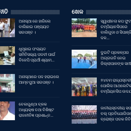
ୀତି
ଖେଳ
ଅନାସ୍ଥା ରେ ହାରିଲେ
ସ୍ୱାଧୀନତା କପ ଫ
ବାଲିଛାଇ ପଞ୍ଚାୟତ
ଚମ୍ପିୟାନସିପରେ
ସରପଞ୍ଚ ।
ବାଲିଗୁଡା ଓ ସିପାଞ୍ଜ
ଦଳ…
ଧୂମୂଛାଇ ପଂଚାୟତ
ଦୁଇଟି ପ୍ରକଳ୍ପର
ସମିତିସଭ୍ୟ ପଦବୀ ପାଇଁ
ଅଗ୍ରଗତି ନେଇ
ବିଜେପି ପ୍ରାର୍ଥୀ ଶ୍ୟାମ…
ଜିଲ୍ଲାପାଳଙ୍କ ସମୀ
ଅନାସ୍ଥାରେ ପଦ ହରାଇଲେ
୭୪ତମ ରାଜ୍ଯସ୍ତର
ଆମ୍ବପୁଆ ସରପଞ୍ଚ ।
ପୋଲିସ ଆଥଲେଟି
ଚମ୍ପିୟନସିପ ଉଦଯ
ବେଲଗୁଣ୍ଠା ବ୍ଳକ
ଜାତୀୟସ୍ତରୀୟ ସଫ
ଅଧ୍ୟକ୍ଷ ତଥା ବିଶିଷ୍ଟ
ବଲ୍ ପ୍ରତିଯୋଗିତା
ରାଜନୀତିଜ୍ଞ ପ୍ରଶାନ୍ତ…
ବ୍ରୋଞ୍ଜ ପଦକ ଜିତ