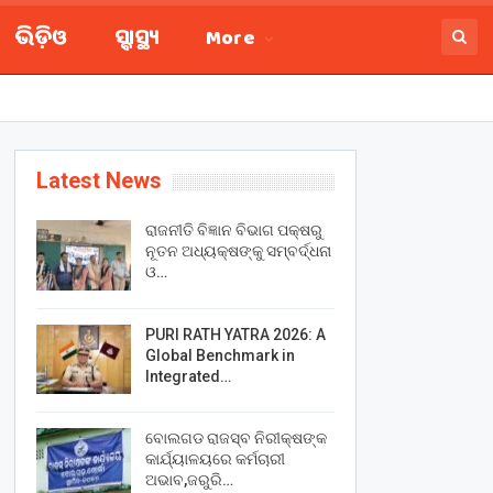
ଭିଡ଼ିଓ
ସ୍ବାସ୍ଥ୍ୟ
More
Latest News
ରାଜନୀତି ବିଜ୍ଞାନ ବିଭାଗ ପକ୍ଷରୁ
ନୂତନ ଅଧ୍ୟକ୍ଷଙ୍କୁ ସମ୍ବର୍ଦ୍ଧନା
ଓ…
PURI RATH YATRA 2026: A
Global Benchmark in
Integrated…
ବୋଲଗଡ ରାଜସ୍ବ ନିରୀକ୍ଷଙ୍କ
କାର୍ଯ୍ୟାଳୟରେ କର୍ମଚାରୀ
ଅଭାବ,ଜରୁରି…