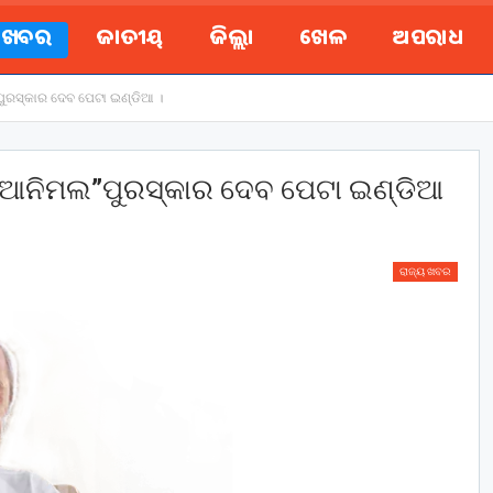
ୟ ଖବର
ଜାତୀୟ
ଜିଲ୍ଲା
ଖେଳ
ଅପରାଧ
ପୁରସ୍କାର ଦେବ ପେଟା ଇଣ୍ଡିଆ ।
ଫ୍ ଆନିମଲ”ପୁରସ୍କାର ଦେବ ପେଟା ଇଣ୍ଡିଆ
ରାଜ୍ୟ ଖବର