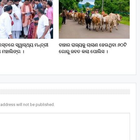
ସ୍ତରେ ସ୍ୱାସ୍ଥ୍ୟ ମନ୍ତ୍ରୀ
ବାହାର ରାଜ୍ୟକୁ ଚାଲାଣ ହେଉଥିବା ୬୦ଟି
 ମହାଲିଙ୍ଗ ।
ଗୋରୁ ଜବତ କଲା ପୋଲିସ ।
 address will not be published.