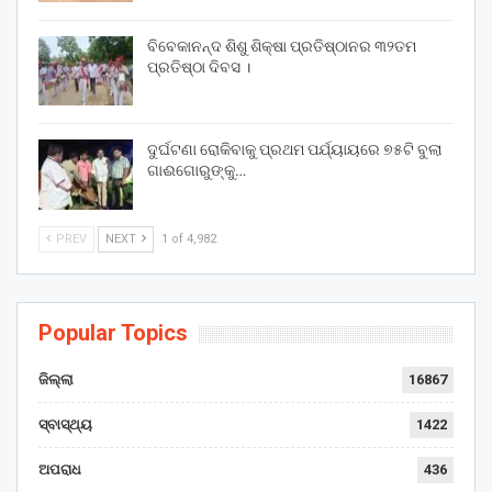
ବିବେକାନନ୍ଦ ଶିଶୁ ଶିକ୍ଷା ପ୍ରତିଷ୍ଠାନର ୩୨ତମ
ପ୍ରତିଷ୍ଠା ଦିବସ ।
ଦୁର୍ଘଟଣା ରୋକିବାକୁ ପ୍ରଥମ ପର୍ଯ୍ୟାୟରେ ୭୫ଟି ବୁଲା
ଗାଈଗୋରୁଙ୍କୁ…
PREV
NEXT
1 of 4,982
Popular Topics
ଜିଲ୍ଲା
16867
ସ୍ବାସ୍ଥ୍ୟ
1422
ଅପରାଧ
436