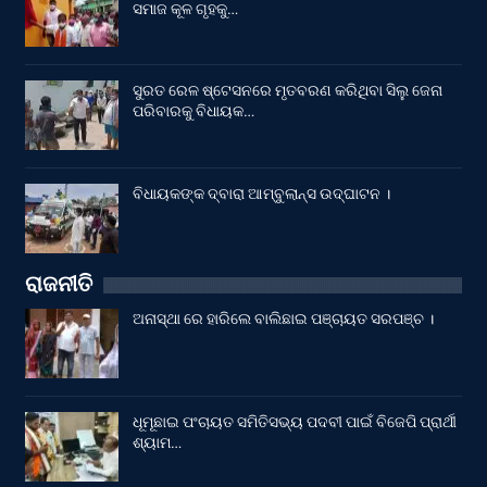
ସମାଜ କୂଳ ଗୃହକୁ…
ସୁରତ ରେଳ ଷ୍ଟେସନରେ ମୃତବରଣ କରିଥିବା ସିଲୁ ଜେନା
ପରିବାରକୁ ବିଧାୟକ…
ବିଧାୟକଙ୍କ ଦ୍ବାରା ଆମ୍ବୁଲାନ୍ସ ଉଦ୍‌ଘାଟନ ।
ରାଜନୀତି
ଅନାସ୍ଥା ରେ ହାରିଲେ ବାଲିଛାଇ ପଞ୍ଚାୟତ ସରପଞ୍ଚ ।
ଧୂମୂଛାଇ ପଂଚାୟତ ସମିତିସଭ୍ୟ ପଦବୀ ପାଇଁ ବିଜେପି ପ୍ରାର୍ଥୀ
ଶ୍ୟାମ…