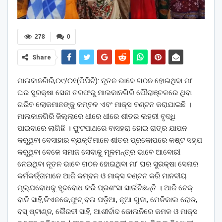
278
0
Share
ମାଲକାନଗିରି,୦୯/୦୧(ପିପିଟି): ନୂତନ ଭାବେ ଗଠନ ହୋଇଥିବା ମା’
ଘର ସୁରକ୍ଷା ସେନା ତରଫରୁ ମାଲକାନଗିରି ପୌରାଞ୍ଚଳରେ ଥିବା
ଗରିବ ଲୋକମାନଙ୍କୁ କମ୍ବଳ ଏବଂ ମାକ୍ସ ବଣ୍ଟନ କରାଯାଇଛି ।
ମାଲକାନଗିରି ଜିଲ୍ଲାରେ ଧୀରେ ଧୀରେ ଶୀତର ଲହରୀ ବୃଦ୍ଧି
ପାଇବାରେ ଲାଗିଛି । ଫୁଟପାଥରେ ବାସହରା ହୋଇ ରାତ୍ର ଯାପନ
କରୁଥିବା ବେସାହାର ବ୍ଯକ୍ତିମାନେ ଶୀତର ପ୍ରକୋପରେ କଷ୍ଟ ସହ୍ଯ
କରୁଥିବା ବେଳେ ସମାଜ ସେବାକୁ ମୂଳମନ୍ତ୍ର ଭାବେ ଆବୋରୀ
ନେଇଥିବା ନୂତନ ଭାବେ ଗଠନ ହୋଇଥିବା ମା’ ଘର ସୁରକ୍ଷା ସେନାର
କର୍ମକର୍ତ୍ତାମାନେ ଆଜି କମ୍ବଳ ଓ ମାକ୍ସ ବଣ୍ଟନ କରି ମାନବୀୟ
ମୂଲ୍ଯବୋଧକୁ ହୃଦବୋଧ କରି ପ୍ରଶଂସା ସାଉଁଟିଛନ୍ତି । ଆଜି ଟେକ୍
ବାଡି ସାହି,ଡିଏନକେ,ଫୁଟ୍ ବଲ ପଡ଼ିଆ, ନୂଆ ଗୁଡା, ମେଡିକାଲ ରୋଡ,
ବସ୍ ଷ୍ଟାଣ୍ଡ, ଭୈରବୀ ସାହି, ଆଶୀର୍ବାଦ କୋଲନିରେ କମଳ ଓ ମାକ୍ସ