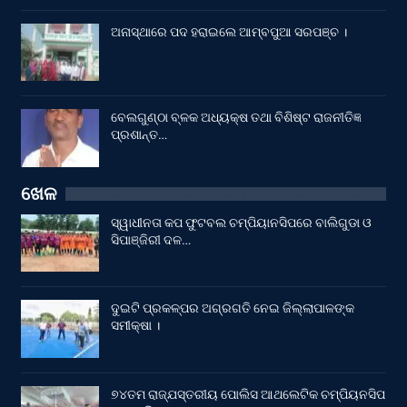
ଅନାସ୍ଥାରେ ପଦ ହରାଇଲେ ଆମ୍ବପୁଆ ସରପଞ୍ଚ ।
ବେଲଗୁଣ୍ଠା ବ୍ଳକ ଅଧ୍ୟକ୍ଷ ତଥା ବିଶିଷ୍ଟ ରାଜନୀତିଜ୍ଞ
ପ୍ରଶାନ୍ତ…
ଖେଳ
ସ୍ୱାଧୀନତା କପ ଫୁଟବଲ ଚମ୍ପିୟାନସିପରେ ବାଲିଗୁଡା ଓ
ସିପାଞ୍ଜିରୀ ଦଳ…
ଦୁଇଟି ପ୍ରକଳ୍ପର ଅଗ୍ରଗତି ନେଇ ଜିଲ୍ଲାପାଳଙ୍କ
ସମୀକ୍ଷା ।
୭୪ତମ ରାଜ୍ଯସ୍ତରୀୟ ପୋଲିସ ଆଥଲେଟିକ ଚମ୍ପିୟନସିପ