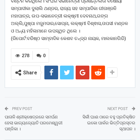
ବଣ୍ଟନ କରିଥିଲେ I ସଂଘର ସଭାନେତ୍ରୀ ପ୍ରଶାନ୍ତିଲତା ବିଷୋୟୀ
ସମ୍ପାଦୀକା ଦୁଲାଲି ଥଣ୍ଡର, ରାଜ୍ୟ ସହ ସମ୍ପାଦିକା ଗୀତାଞ୍ଜଳି
ମହାପାତ୍ର, ଉପ-ସଭାନେତ୍ରୀ ଲକ୍ଷ୍ମୀ ଦେବନାଥ,ଗଙ୍ଗ
ଅଲ୍ଲି,ପୁଷ୍ପା ମଜୁମଦାର,ସୋପ୍ନା, ଲକ୍ଷ୍ମୀ ବିଶ୍ଵାସ,ତାପସୀ ମଣ୍ଡଳ
ଓ ଅନ୍ୟ ମହିଳାମାନେ ଉପସ୍ଥିତ ଥିଲେ ।
(ରିପୋର୍ଟ:ବରିଷ୍ଠ ସାମ୍ବାଦିକ କେଶବ ଚନ୍ଦ୍ର ନାୟକ, ମାଲକାନଗିରି)
278
0
Share
PREV POST
NEXT POST
ପାତାଳି ଶ୍ରୀକ୍ଷେତ୍ରରେ ସମର୍ପଣ
ସିର୍କୀ ଘାଈ ଠାରେ ବହୁ ପ୍ରତିକ୍ଷିତ
ହେଲା ଭାଗ୍ୟଜ୍ୟୋତି ପରମେଶ୍ୱରୀ
ଇକୋ ପାର୍କର ଭିତ୍ତିପ୍ରସ୍ତର
ପଞ୍ଜିକା ।
ସ୍ଥାପନ ।