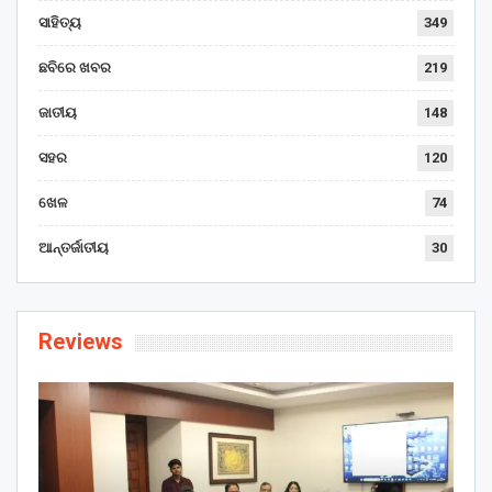
ସାହିତ୍ୟ
349
ଛବିରେ ଖବର
219
ଜାତୀୟ
148
ସହର
120
ଖେଳ
74
ଆନ୍ତର୍ଜାତୀୟ
30
Reviews