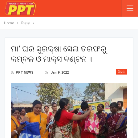
Home
ଜିଲ୍ଲା
ମା’ ଘର ସୁରକ୍ଷା ସେନା ତରଫରୁ
କମ୍ବଳ ଓ ମାକ୍ସ ବଣ୍ଟନ ।
ଜିଲ୍ଲା
On
Jan 9, 2022
By
PPT NEWS