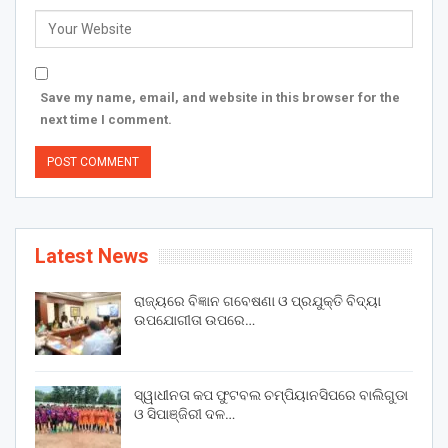
Save my name, email, and website in this browser for the
next time I comment.
Latest News
ରାଜ୍ୟରେ ବିଜ୍ଞାନ ଗବେଷଣା ଓ ପ୍ରଯୁକ୍ତି ବିଦ୍ୟା
ଉପଯୋଗୀତା ଉପରେ…
ସ୍ୱାଧୀନତା କପ ଫୁଟବଲ ଚମ୍ପିୟାନସିପରେ ବାଲିଗୁଡା
ଓ ସିପାଞ୍ଜିରୀ ଦଳ…