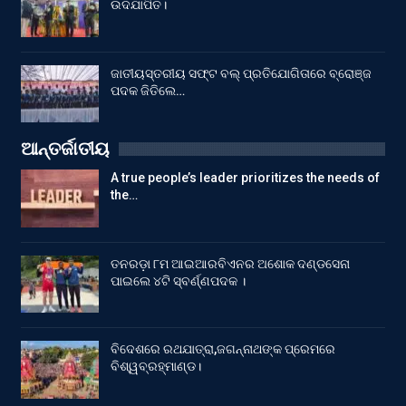
ଉଦଯାପିତ।
ଜାତୀୟସ୍ତରୀୟ ସଫ୍ଟ ବଲ୍ ପ୍ରତିଯୋଗିତାରେ ବ୍ରୋଞ୍ଜ
ପଦକ ଜିତିଲେ…
ଆନ୍ତର୍ଜାତୀୟ
A true people’s leader prioritizes the needs of
the…
ତନରଡ଼ା ୮ମ ଆଇଆରବିଏନର ଅଶୋକ ଦଣ୍ଡସେନା
ପାଇଲେ ୪ଟି ସ୍ବର୍ଣ୍ଣପଦକ ।
ବିଦେଶରେ ରଥଯାତ୍ରା,ଜଗନ୍ନାଥଙ୍କ ପ୍ରେମରେ
ବିଶ୍ୱବ୍ରହ୍ମାଣ୍ଡ।