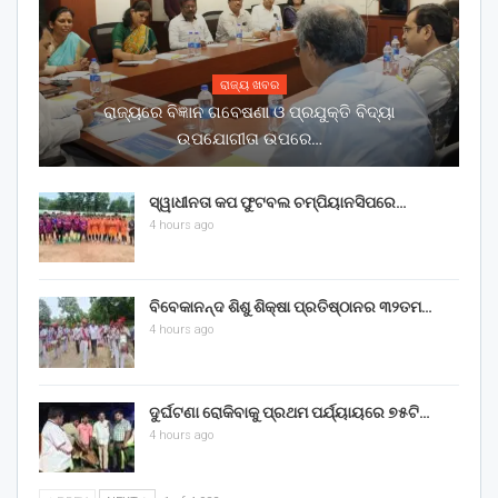
ରାଜ୍ୟ ଖବର
ରାଜ୍ୟରେ ବିଜ୍ଞାନ ଗବେଷଣା ଓ ପ୍ରଯୁକ୍ତି ବିଦ୍ୟା
ଉପଯୋଗୀତା ଉପରେ…
ସ୍ୱାଧୀନତା କପ ଫୁଟବଲ ଚମ୍ପିୟାନସିପରେ…
4 hours ago
ବିବେକାନନ୍ଦ ଶିଶୁ ଶିକ୍ଷା ପ୍ରତିଷ୍ଠାନର ୩୨ତମ…
4 hours ago
ଦୁର୍ଘଟଣା ରୋକିବାକୁ ପ୍ରଥମ ପର୍ଯ୍ୟାୟରେ ୭୫ଟି…
4 hours ago