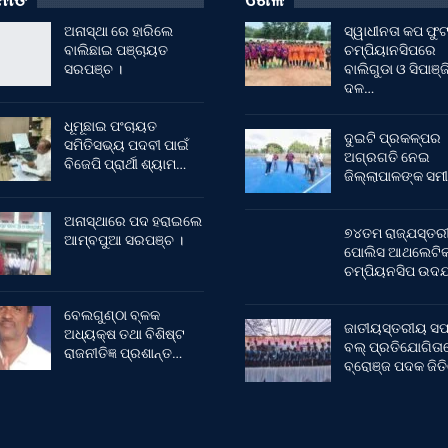
ଅନାସ୍ଥା ରେ ହାରିଲେ
ସ୍ୱାଧୀନତା କପ ଫ
ବାଲିଛାଇ ପଞ୍ଚାୟତ
ଚମ୍ପିୟାନସିପରେ
ସରପଞ୍ଚ ।
ବାଲିଗୁଡା ଓ ସିପାଞ୍ଜ
ଦଳ…
ଧୂମୂଛାଇ ପଂଚାୟତ
ଦୁଇଟି ପ୍ରକଳ୍ପର
ସମିତିସଭ୍ୟ ପଦବୀ ପାଇଁ
ଅଗ୍ରଗତି ନେଇ
ବିଜେପି ପ୍ରାର୍ଥୀ ଶ୍ୟାମ…
ଜିଲ୍ଲାପାଳଙ୍କ ସମୀ
ଅନାସ୍ଥାରେ ପଦ ହରାଇଲେ
୭୪ତମ ରାଜ୍ଯସ୍ତର
ଆମ୍ବପୁଆ ସରପଞ୍ଚ ।
ପୋଲିସ ଆଥଲେଟି
ଚମ୍ପିୟନସିପ ଉଦଯ
ବେଲଗୁଣ୍ଠା ବ୍ଳକ
ଜାତୀୟସ୍ତରୀୟ ସଫ
ଅଧ୍ୟକ୍ଷ ତଥା ବିଶିଷ୍ଟ
ବଲ୍ ପ୍ରତିଯୋଗିତା
ରାଜନୀତିଜ୍ଞ ପ୍ରଶାନ୍ତ…
ବ୍ରୋଞ୍ଜ ପଦକ ଜିତ