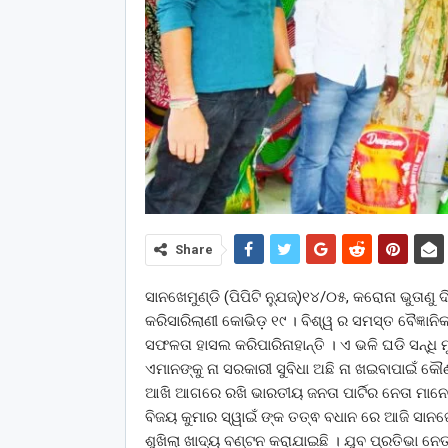
Share
ସାନଖେମୁଣ୍ଡି (ପିପିଟି ନ୍ଯୁଜ୍)୧୪/୦୫, କରୋନା ଭୁତାଣୁ 
କରିସାରିଲାଣୀ କୋଭିଡ଼ ୧୯ । ବିଶ୍ୱ ର ସମସ୍ତ ବୈଜ୍ଞାନ
ସଫଳତା ହାସଲ କରିପାରିନାହାନ୍ତି । ଏ ଭଳି ଘଡି ସନ୍ଧି 
ଏମାନଙ୍କୁ ନା ସରକାରୀ ସୁବିଧା ଅଛି ନା ଖଇବାପାଇଁ କ
ଆଖି ଆଗରେ ରଖି ଭାରତୀୟ ଜନତା ପାର୍ଟିର ନେତା ମାନେ
ବିଜୟ କୁମାର ସ୍ୱାଇଁ ଙ୍କ ତତ୍ଵ ବଧାନ ରେ ଆଜି ସାନଖ
ଶୁଖିଲା ଖାଦ୍ୟ ବଣ୍ଟନ କରାଯାଇଛି । ଯୁବ ପ୍ରତିଭା ନେତା 