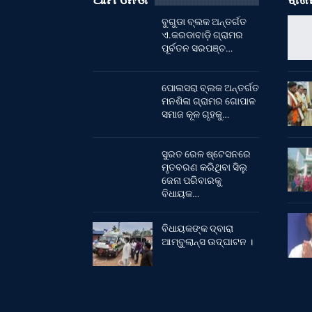
ବୁଗୁଡା ବ୍ଲକ ଅନ୍ତର୍ଗତ
ଏ.କରଡାବାଡ଼ି ଗ୍ରାମର
ପୂର୍ବତନ ସରପଞ୍ଚ…
ପୋଲସରା ବ୍ଲକ ଅନ୍ତର୍ଗତ
ମନଶିଳା ଗ୍ରାମର ଗୋପାଳ
ସମାଜ କୂଳ ଗୃହକୁ…
ସୁରତ ରେଳ ଷ୍ଟେସନରେ
ମୃତବରଣ କରିଥିବା ସିଲୁ
ଜେନା ପରିବାରକୁ
ବିଧାୟକ…
ବିଧାୟକଙ୍କ ଦ୍ବାରା
ଆମ୍ବୁଲାନ୍ସ ଉଦ୍‌ଘାଟନ ।