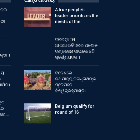
ୁଟବଲ
A true people’s
leader prioritizes the
ିରୀ
needs of the…
ତନରଡ଼ା ୮ମ
ଆଇଆରବିଏନର ଅଶୋକ
ଦଣ୍ଡସେନା ପାଇଲେ ୪ଟି
କ୍ଷା ।
ସ୍ବର୍ଣ୍ଣପଦକ ।
ୀୟ
ବିଦେଶରେ
କ
ରଥଯାତ୍ରା,ଜଗନ୍ନାଥଙ୍କ
ାପିତ।
ପ୍ରେମରେ
ବିଶ୍ୱବ୍ରହ୍ମାଣ୍ଡ।
୍ଟ
Belgium qualify for
ରେ
round of 16
ିଲେ…