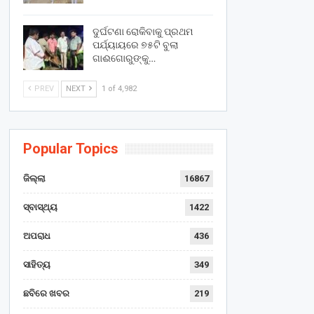
ଦୁର୍ଘଟଣା ରୋକିବାକୁ ପ୍ରଥମ
ପର୍ଯ୍ୟାୟରେ ୭୫ଟି ବୁଲା
ଗାଈଗୋରୁଙ୍କୁ…
PREV
NEXT
1 of 4,982
Popular Topics
ଜିଲ୍ଲା
16867
ସ୍ବାସ୍ଥ୍ୟ
1422
ଅପରାଧ
436
ସାହିତ୍ୟ
349
ଛବିରେ ଖବର
219