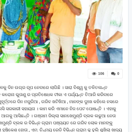
106
0
ଦିନକୁ ଦିନ ଉଗ୍ର ରୂପ ନେବାରେ ଲାଗିଛି । ସାରା ବିଶ୍ୱ କୁ ତଳିତଳାନ୍ତ
ିକ କରୋନା ଭୁତାଣୁ ର ପ୍ରତିଷେଧକ ଟୀକା ଏ ପର୍ଯ୍ୟନ୍ତ ତିଆରି କରିବାରେ
ମୁହୂର୍ତ୍ତରେ ଦିନ ମଜୁରିଆ , ଗରିବ ଖଟିଖିଆ , ମାନଙ୍କ ଦୁଃଖ କହିଲେ ନସରେ
ୌଣସି ସରକାରୀ ସହାୟତା । କାମ କରି ଏମାନେ ନିଜ ପେଟ ପୋଷନ୍ତି । ଏହାକୁ
 ଆଗକୁ ଆସିଛନ୍ତି । ଗଞ୍ଜାମ ଜିଲ୍ଲା ସାନଖେମୁଣ୍ଡି ବ୍ଲକ ଲଢୁଆ ନେତା
େମୁଣ୍ଡି ବ୍ଲକ ର ବିଭିନ୍ନ ଗ୍ରାମ ପଞ୍ଚାୟତ ରେ ଗରିବ ଲୋକ ମାନଙ୍କୁ
ହୃଷିକେଶ ହୋତା , ଏମ. ଚିନ୍ମୟ ରେଡି ବିଭିନ୍ନ ଗ୍ରାମ କୁ ବୁଲି ଶୁଖିଲା ଖାଦ୍ୟ