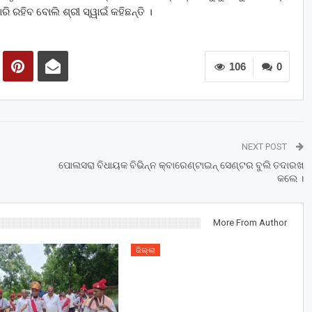
ି ରହିବ ବୋଲି ଶ୍ରୀ ସ୍ୱାଇଁ କହିଛନ୍ତି ।
106
0
NEXT POST
ପୋଲସରା ବିଧାୟକ ବିଭିନ୍ନ କ୍ବାରେଣ୍ଟାଇନ୍ ସେଣ୍ଟର ବୁଲି ତଦାରଖ
କଲେ ।
More From Author
ଜିଲ୍ଲା