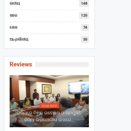
ଜାତୀୟ
148
ସହର
120
ଖେଳ
74
ଆନ୍ତର୍ଜାତୀୟ
30
Reviews
ରାଜ୍ୟ ଖବର
ରାଜ୍ୟରେ ବିଜ୍ଞାନ ଗବେଷଣା ଓ ପ୍ରଯୁକ୍ତି
ବିଦ୍ୟା ଉପଯୋଗୀତା ଉପରେ…