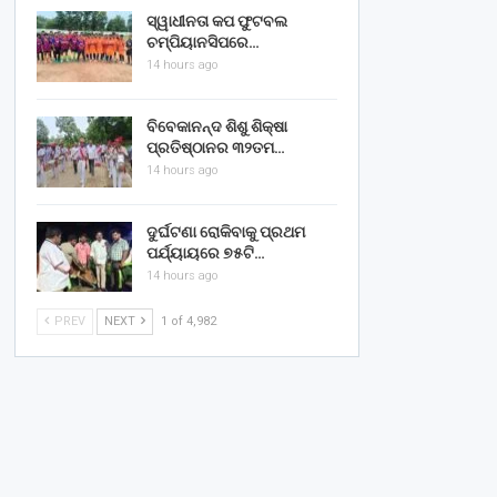
ସ୍ୱାଧୀନତା କପ ଫୁଟବଲ
ଚମ୍ପିୟାନସିପରେ…
14 hours ago
ବିବେକାନନ୍ଦ ଶିଶୁ ଶିକ୍ଷା
ପ୍ରତିଷ୍ଠାନର ୩୨ତମ…
14 hours ago
ଦୁର୍ଘଟଣା ରୋକିବାକୁ ପ୍ରଥମ
ପର୍ଯ୍ୟାୟରେ ୭୫ଟି…
14 hours ago
PREV
NEXT
1 of 4,982