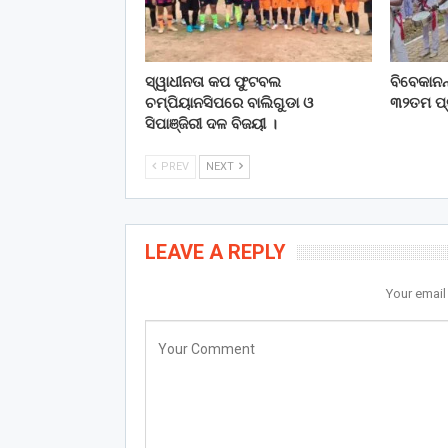
ସ୍ୱାଧୀନତା କପ ଫୁଟବଲ
ବିବେକାନନ୍
ଚମ୍ପିୟାନସିପରେ ବାଲିଗୁଡା ଓ
୩୨ତମ ପ୍ର
ସିପାଞ୍ଜିରୀ ଦଳ ବିଜୟୀ ।
PREV
NEXT
LEAVE A REPLY
Your email