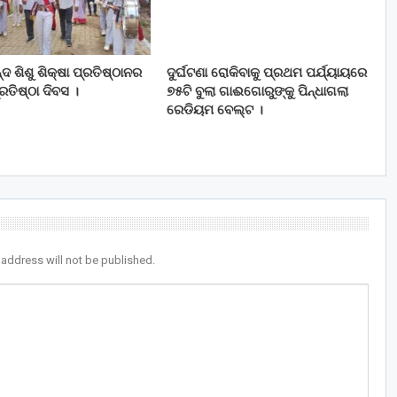
ଦ ଶିଶୁ ଶିକ୍ଷା ପ୍ରତିଷ୍ଠାନର
ଦୁର୍ଘଟଣା ରୋକିବାକୁ ପ୍ରଥମ ପର୍ଯ୍ୟାୟରେ
ତିଷ୍ଠା ଦିବସ ।
୭୫ଟି ବୁଲା ଗାଈଗୋରୁଙ୍କୁ ପିନ୍ଧାଗଲା
ରେଡିୟମ ବେଲ୍ଟ ।
 address will not be published.