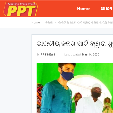
Home
ରାଜ୍
Home
ଜିଲ୍ଲା
ଭାରତୀୟ ଜନତା ପାର୍ଟି ଦ୍ୱାରା ଶୁଖିଲା ଖାଦ୍ୟ ବଣ୍
ଭାରତୀୟ ଜନତା ପାର୍ଟି ଦ୍ୱାରା ଶ
Last updated
May 14, 2020
By
PPT NEWS