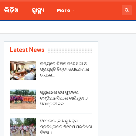
ଭିଡ଼ିଓ
ସ୍ବାସ୍ଥ୍ୟ
More
Latest News
ରାଜ୍ୟରେ ବିଜ୍ଞାନ ଗବେଷଣା ଓ
ପ୍ରଯୁକ୍ତି ବିଦ୍ୟା ଉପଯୋଗୀତା
ଉପରେ…
ସ୍ୱାଧୀନତା କପ ଫୁଟବଲ
ଚମ୍ପିୟାନସିପରେ ବାଲିଗୁଡା ଓ
ସିପାଞ୍ଜିରୀ ଦଳ…
ବିବେକାନନ୍ଦ ଶିଶୁ ଶିକ୍ଷା
ପ୍ରତିଷ୍ଠାନର ୩୨ତମ ପ୍ରତିଷ୍ଠା
ଦିବସ ।