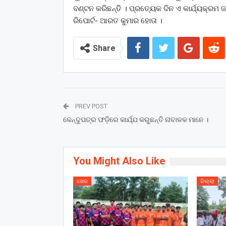
ବଣ୍ଟନ କରିଛନ୍ତି । ପ୍ରତ୍ୟେକ ଦିନ ଏ କାର୍ଯ୍ୟକ୍ରମ ଜାର
ରିପୋର୍ଟ- ଆରତ କୁମାର ହୋତା ।
Share
PREV POST
କେନ୍ଦୁପତ୍ର ଫଡ଼ିରେ କାର୍ଯ୍ଯ କରୁଛନ୍ତି ନାବାଳକ ମାନେ ।
You Might Also Like
ଖେଳ
ଜିଲ୍ଲା