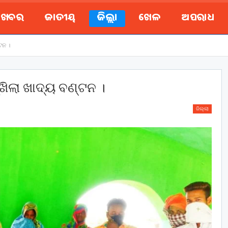
ୟ ଖବର
ଜାତୀୟ
ଜିଲ୍ଲା
ଖେଳ
ଅପରାଧ
ଟନ ।
ୁଖିଲା ଖାଦ୍ୟ ବଣ୍ଟନ ।
ଜିଲ୍ଲା