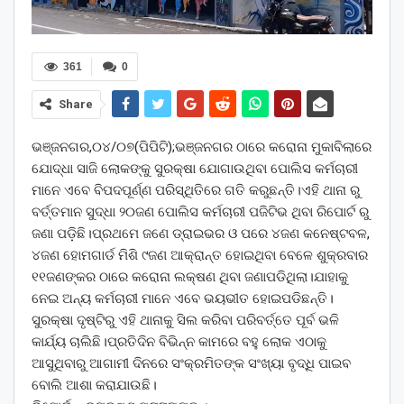
361
0
Share
ଭଞ୍ଜନଗର,୦୪/୦୭(ପିପିଟି);ଭଞ୍ଜନଗର ଠାରେ କରୋନା ମୁକାବିଲାରେ
ଯୋଦ୍ଧା ସାଜି ଲୋକଙ୍କୁ ସୁରକ୍ଷା ଯୋଗାଉଥିବା ପୋଲିସ କର୍ମଚାରୀ
ମାନେ ଏବେ ବିପଦପୂର୍ଣ୍ଣ ପରିସ୍ଥିତିରେ ଗତି କରୁଛନ୍ତି।ଏହି ଥାନା ରୁ
ବର୍ତ୍ତମାନ ସୁଦ୍ଧା ୨୦ଜଣ ପୋଲିସ କର୍ମଚାରୀ ପଜିଟିଭ ଥିବା ରିପୋର୍ଟ ରୁ
ଜଣା ପଡ଼ିଛି।ପ୍ରଥମେ ଜଣେ ଡ୍ରାଇଭର ଓ ପରେ ୪ଜଣ କନେଷ୍ଟବଳ,
୪ଜଣ ହୋମଗାର୍ଡ ମିଶି ୯ଜଣ ଆକ୍ରାନ୍ତ ହୋଇଥିବା ବେଳେ ଶୁକ୍ରବାର
୧୧ଜଣଙ୍କର ଠାରେ କରୋନା ଲକ୍ଷଣ ଥିବା ଜଣାପଡିଥିଲା।ଯାହାକୁ
ନେଇ ଅନ୍ୟ କର୍ମଚାରୀ ମାନେ ଏବେ ଭୟଭୀତ ହୋଇପଡିଛନ୍ତି।
ସୁରକ୍ଷା ଦୃଷ୍ଟିରୁ ଏହି ଥାନାକୁ ସିଲ କରିବା ପରିବର୍ତ୍ତେ ପୂର୍ବ ଭଳି
କାର୍ଯ୍ୟ ଚାଲିଛି।ପ୍ରତିଦିନ ବିଭିନ୍ନ କାମରେ ବହୁ ଲୋକ ଏଠାକୁ
ଆସୁଥିବାରୁ ଆଗାମୀ ଦିନରେ ସଂକ୍ରମିତଙ୍କ ସଂଖ୍ୟା ବୃଦ୍ଧି ପାଇବ
ବୋଲି ଆଶା କରାଯାଉଛି।