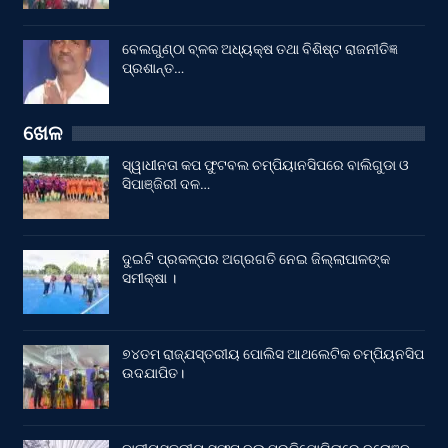
ବେଲଗୁଣ୍ଠା ବ୍ଳକ ଅଧ୍ୟକ୍ଷ ତଥା ବିଶିଷ୍ଟ ରାଜନୀତିଜ୍ଞ
ପ୍ରଶାନ୍ତ…
ଖେଳ
ସ୍ୱାଧୀନତା କପ ଫୁଟବଲ ଚମ୍ପିୟାନସିପରେ ବାଲିଗୁଡା ଓ
ସିପାଞ୍ଜିରୀ ଦଳ…
ଦୁଇଟି ପ୍ରକଳ୍ପର ଅଗ୍ରଗତି ନେଇ ଜିଲ୍ଲାପାଳଙ୍କ
ସମୀକ୍ଷା ।
୭୪ତମ ରାଜ୍ଯସ୍ତରୀୟ ପୋଲିସ ଆଥଲେଟିକ ଚମ୍ପିୟନସିପ
ଉଦଯାପିତ।