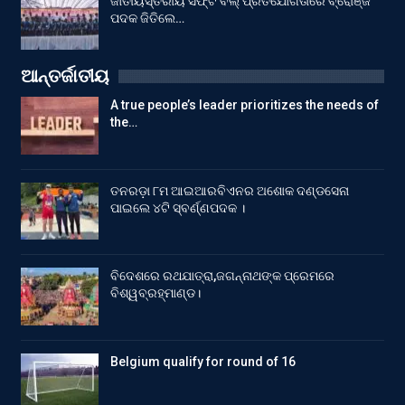
ଜାତୀୟସ୍ତରୀୟ ସଫ୍ଟ ବଲ୍ ପ୍ରତିଯୋଗିତାରେ ବ୍ରୋଞ୍ଜ
ପଦକ ଜିତିଲେ…
ଆନ୍ତର୍ଜାତୀୟ
A true people’s leader prioritizes the needs of
the…
ତନରଡ଼ା ୮ମ ଆଇଆରବିଏନର ଅଶୋକ ଦଣ୍ଡସେନା
ପାଇଲେ ୪ଟି ସ୍ବର୍ଣ୍ଣପଦକ ।
ବିଦେଶରେ ରଥଯାତ୍ରା,ଜଗନ୍ନାଥଙ୍କ ପ୍ରେମରେ
ବିଶ୍ୱବ୍ରହ୍ମାଣ୍ଡ।
Belgium qualify for round of 16