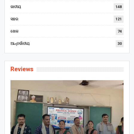
ଜାତୀୟ
148
ସହର
121
ଖେଳ
74
ଆନ୍ତର୍ଜାତୀୟ
30
Reviews