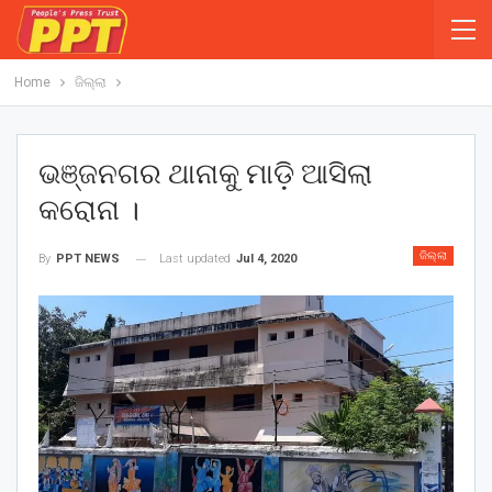
Home
ଜିଲ୍ଲା
ଭଞ୍ଜନଗର ଥାନାକୁ ମାଡ଼ି ଆସିଲା
କରୋନା ।
ଜିଲ୍ଲା
Last updated
Jul 4, 2020
By
PPT NEWS