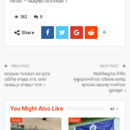
ରିପୋର୍ଟ – ଜୟକୃଷ୍ଣ ପଟ୍ଟନାୟକ ।
361
0
Share
PREV POST
NEXT POST
ରାଜ୍ୟରେ ୨୪ଘଣ୍ଟା ରେ ନୂତନ
ହିଞ୍ଜିଳିକାଟୁରେ ନିର୍ମିତ
ପଜିଟିଭ ସଂଖ୍ୟା ୪୯୫, ମୋଟ
କ୍ଷୁଦ୍ରଚଳଚିତ୍ର ଅଭିଳାଷ ଜାତୀୟ
ଆକ୍ରାନ୍ତ ସଂଖ୍ୟା ୮୬୦୧ ।
ସ୍ତରରେ ଶ୍ରେଷ୍ଠ ଚଳଚିତ୍ର
ପୁରସ୍କୃତ ।
You Might Also Like
All
ଜିଲ୍ଲା
ଜିଲ୍ଲା