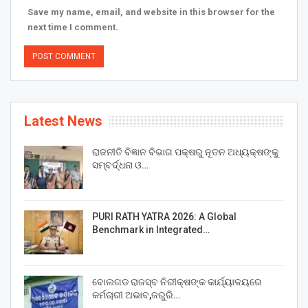
Save my name, email, and website in this browser for the
next time I comment.
Latest News
ରାଜନୀତି ବିଜ୍ଞାନ ବିଭାଗ ପକ୍ଷରୁ ନୂତନ ଅଧ୍ୟକ୍ଷଙ୍କୁ
ସମ୍ବର୍ଦ୍ଧନା ଓ…
PURI RATH YATRA 2026: A Global
Benchmark in Integrated…
ବୋଲଗଡ ରାଜସ୍ବ ନିରୀକ୍ଷଙ୍କ କାର୍ଯ୍ୟାଳୟରେ
କର୍ମଚାରୀ ଅଭାବ,ଜରୁରି…