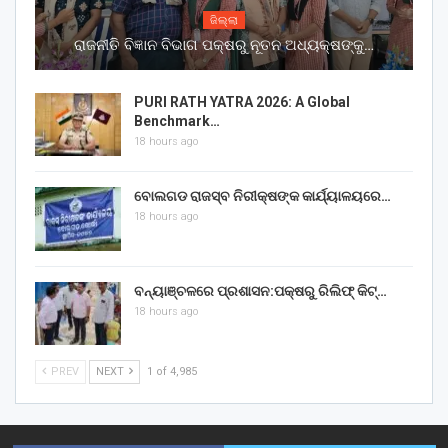
ଜିଲ୍ଲା
ରାଜନୀତି ବିଜ୍ଞାନ ବିଭାଗ ପକ୍ଷରୁ ନୂତନ ଅଧ୍ୟକ୍ଷଙ୍କୁ…
PURI RATH YATRA 2026: A Global
Benchmark…
18 hours ago
ବୋଲଗଡ ରାଜସ୍ବ ନିରୀକ୍ଷଙ୍କ କାର୍ଯ୍ୟାଳୟରେ…
18 hours ago
ବନ୍ୟାଞ୍ଚଳରେ ପ୍ରଶାସନ:ପକ୍ଷରୁ ରିଲିଫ୍ କିଟ୍…
18 hours ago
PREV
NEXT
1 of 4,985