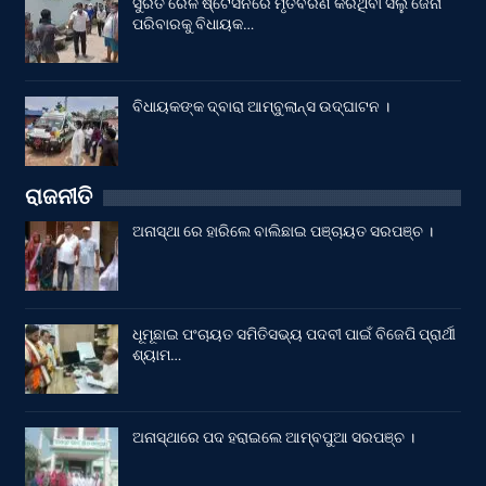
ସୁରତ ରେଳ ଷ୍ଟେସନରେ ମୃତବରଣ କରିଥିବା ସିଲୁ ଜେନା
ପରିବାରକୁ ବିଧାୟକ…
ବିଧାୟକଙ୍କ ଦ୍ବାରା ଆମ୍ବୁଲାନ୍ସ ଉଦ୍‌ଘାଟନ ।
ରାଜନୀତି
ଅନାସ୍ଥା ରେ ହାରିଲେ ବାଲିଛାଇ ପଞ୍ଚାୟତ ସରପଞ୍ଚ ।
ଧୂମୂଛାଇ ପଂଚାୟତ ସମିତିସଭ୍ୟ ପଦବୀ ପାଇଁ ବିଜେପି ପ୍ରାର୍ଥୀ
ଶ୍ୟାମ…
ଅନାସ୍ଥାରେ ପଦ ହରାଇଲେ ଆମ୍ବପୁଆ ସରପଞ୍ଚ ।