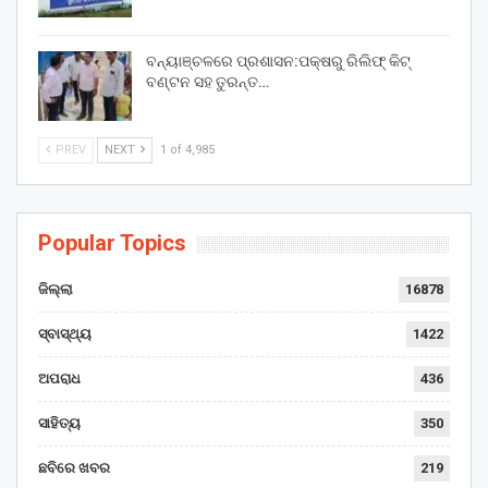
ବନ୍ୟାଞ୍ଚଳରେ ପ୍ରଶାସନ:ପକ୍ଷରୁ ରିଲିଫ୍ କିଟ୍
ବଣ୍ଟନ ସହ ତୁରନ୍ତ…
PREV
NEXT
1 of 4,985
Popular Topics
ଜିଲ୍ଲା
16878
ସ୍ବାସ୍ଥ୍ୟ
1422
ଅପରାଧ
436
ସାହିତ୍ୟ
350
ଛବିରେ ଖବର
219