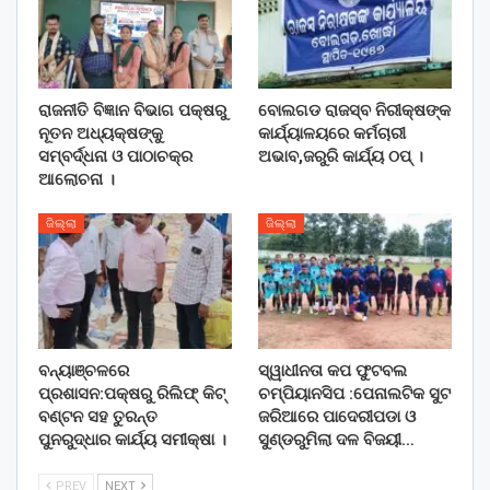
ରାଜନୀତି ବିଜ୍ଞାନ ବିଭାଗ ପକ୍ଷରୁ
ବୋଲଗଡ ରାଜସ୍ବ ନିରୀକ୍ଷଙ୍କ
ନୂତନ ଅଧ୍ୟକ୍ଷଙ୍କୁ
କାର୍ଯ୍ୟାଳୟରେ କର୍ମଚାରୀ
ସମ୍ବର୍ଦ୍ଧନା ଓ ପାଠାଚକ୍ର
ଅଭାବ,ଜରୁରି କାର୍ଯ୍ୟ ଠପ୍ ।
ଆଲୋଚନା ।
ଜିଲ୍ଲା
ଜିଲ୍ଲା
ବନ୍ୟାଞ୍ଚଳରେ
ସ୍ୱାଧୀନତା କପ ଫୁଟବଲ
ପ୍ରଶାସନ:ପକ୍ଷରୁ ରିଲିଫ୍ କିଟ୍
ଚମ୍ପିୟାନସିପ :ପେନାଲଟିକ ସୁଟ
ବଣ୍ଟନ ସହ ତୁରନ୍ତ
ଜରିଆରେ ପାଦେରୀପଡା ଓ
ପୁନରୁଦ୍ଧାର କାର୍ଯ୍ୟ ସମୀକ୍ଷା ।
ସୁଣ୍ଡରୁମିଲା ଦଳ ବିଜୟୀ…
PREV
NEXT