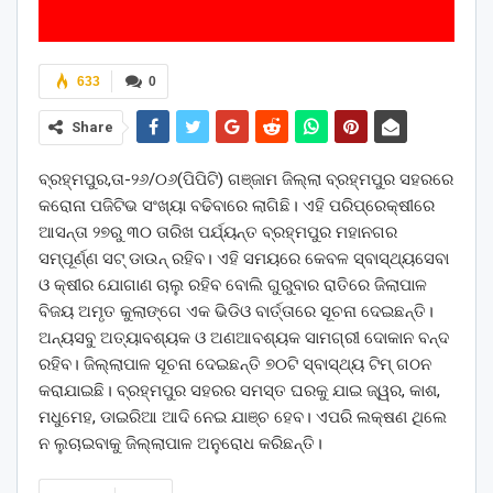
633
0
Share
ବ୍ରହ୍ମପୁର,ତା-୨୬/୦୬(ପିପିଟି) ଗଞ୍ଜାମ ଜିଲ୍ଲା ବ୍ରହ୍ମପୁର ସହରରେ
କରୋନା ପଜିଟିଭ ସଂଖ୍ୟା ବଢିବାରେ ଲାଗିଛି। ଏହି ପରିପ୍ରେକ୍ଷୀରେ
ଆସନ୍ତା ୨୭ରୁ ୩୦ ତାରିଖ ପର୍ଯ୍ୟନ୍ତ ବ୍ରହ୍ମପୁର ମହାନଗର
ସମ୍ପୂର୍ଣ୍ଣ ସଟ୍ ଡାଉନ୍‌ ରହିବ। ଏହି ସମୟରେ କେବଳ ସ୍ବାସ୍ଥ୍ୟସେବା
ଓ କ୍ଷୀର ଯୋଗାଣ ଚାଲୁ ରହିବ ବୋଲି ଗୁରୁବାର ରାତିରେ ଜିଲାପାଳ
ବିଜୟ ଅମୃତ କୁଲାଙ୍ଗେ ଏକ ଭିଡିଓ ବାର୍ତ୍ତାରେ ସୂଚନା ଦେଇଛନ୍ତି।
ଅନ୍ୟସବୁ ଅତ୍ୟାବଶ୍ୟକ ଓ ଅଣଆବଶ୍ୟକ ସାମଗ୍ରୀ ଦୋକାନ ବନ୍ଦ
ରହିବ। ଜିଲ୍ଲାପାଳ ସୂଚନା ଦେଇଛନ୍ତି ୭୦ଟି ସ୍ବାସ୍ଥ୍ୟ ଟିମ୍‌ ଗଠନ
କରାଯାଇଛି। ବ୍ରହ୍ମପୁର ସହରର ସମସ୍ତ ଘରକୁ ଯାଇ ଜ୍ୱର, କାଶ,
ମଧୁମେହ, ଡାଇରିଆ ଆଦି ନେଇ ଯାଞ୍ଚ ହେବ। ଏପରି ଲକ୍ଷଣ ଥିଲେ
ନ ଲୁଚାଇବାକୁ ଜିଲ୍ଲାପାଳ ଅନୁରୋଧ କରିଛନ୍ତି।