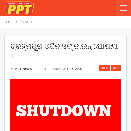
Home
ଜିଲ୍ଲା
ବ୍ରହ୍ମପୁର ୪ଦିନ ସଟ୍ ଡାଉନ୍ ଘୋଷଣା
।
ଜିଲ୍ଲା
ସହର
Last updated
Jun 26, 2020
By
PPT NEWS