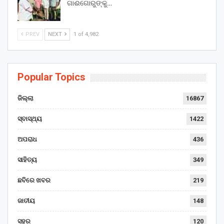
ଗାଈଗୋରୁଙ୍କୁ…
PREV
NEXT
1 of 4,982
Popular Topics
ଜିଲ୍ଲା
16867
ସ୍ବାସ୍ଥ୍ୟ
1422
ଅପରାଧ
436
ସାହିତ୍ୟ
349
ଛବିରେ ଖବର
219
ଜାତୀୟ
148
ସହର
120