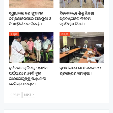
ସ୍ୱାଧୀନତା କପ ଫୁଟବଲ
ବିବେକାନନ୍ଦ ଶିଶୁ ଶିକ୍ଷା
ଚମ୍ପିୟାନସିପରେ ବାଲିଗୁଡା ଓ
ପ୍ରତିଷ୍ଠାନର ୩୨ତମ
ସିପାଞ୍ଜିରୀ ଦଳ ବିଜୟୀ ।
ପ୍ରତିଷ୍ଠା ଦିବସ ।
ଜିଲ୍ଲା
ଜିଲ୍ଲା
ଦୁର୍ଘଟଣା ରୋକିବାକୁ ପ୍ରଥମ
ନୂଆପଡ଼ାରେ ଉଠା ଜଳସେଚନ
ପର୍ଯ୍ୟାୟରେ ୭୫ଟି ବୁଲା
ପ୍ରକଳ୍ପର ସମୀକ୍ଷା ।
ଗାଈଗୋରୁଙ୍କୁ ପିନ୍ଧାଗଲା
ରେଡିୟମ ବେଲ୍ଟ ।
PREV
NEXT