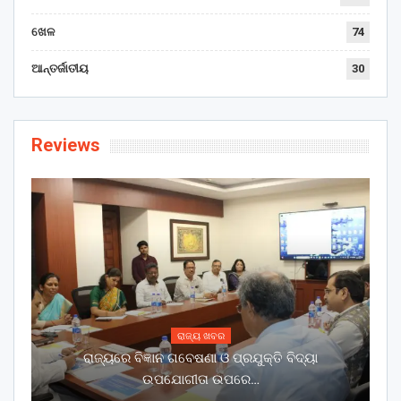
ଖେଳ
74
ଆନ୍ତର୍ଜାତୀୟ
30
Reviews
ରାଜ୍ୟ ଖବର
ରାଜ୍ୟରେ ବିଜ୍ଞାନ ଗବେଷଣା ଓ ପ୍ରଯୁକ୍ତି ବିଦ୍ୟା
ଉପଯୋଗୀତା ଉପରେ…