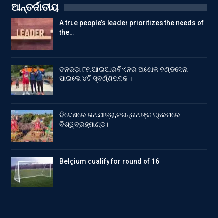
ଆନ୍ତର୍ଜାତୀୟ
A true people’s leader prioritizes the needs of
the…
ତନରଡ଼ା ୮ମ ଆଇଆରବିଏନର ଅଶୋକ ଦଣ୍ଡସେନା
ପାଇଲେ ୪ଟି ସ୍ବର୍ଣ୍ଣପଦକ ।
ବିଦେଶରେ ରଥଯାତ୍ରା,ଜଗନ୍ନାଥଙ୍କ ପ୍ରେମରେ
ବିଶ୍ୱବ୍ରହ୍ମାଣ୍ଡ।
Belgium qualify for round of 16