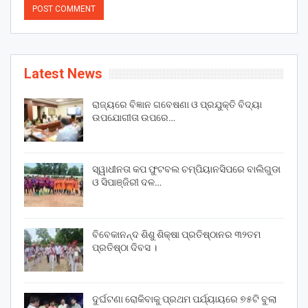
Latest News
ରାଜ୍ୟରେ ବିଜ୍ଞାନ ଗବେଷଣା ଓ ପ୍ରଯୁକ୍ତି ବିଦ୍ୟା
ଉପଯୋଗୀତା ଉପରେ…
ସ୍ୱାଧୀନତା କପ ଫୁଟବଲ ଚମ୍ପିୟାନସିପରେ ବାଲିଗୁଡା
ଓ ସିପାଞ୍ଜିରୀ ଦଳ…
ବିବେକାନନ୍ଦ ଶିଶୁ ଶିକ୍ଷା ପ୍ରତିଷ୍ଠାନର ୩୨ତମ
ପ୍ରତିଷ୍ଠା ଦିବସ ।
ଦୁର୍ଘଟଣା ରୋକିବାକୁ ପ୍ରଥମ ପର୍ଯ୍ୟାୟରେ ୭୫ଟି ବୁଲା