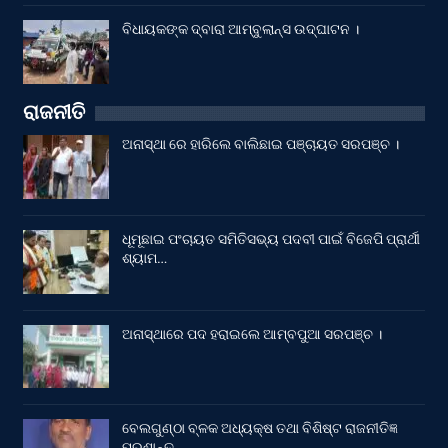
ବିଧାୟକଙ୍କ ଦ୍ବାରା ଆମ୍ବୁଲାନ୍ସ ଉଦ୍‌ଘାଟନ ।
ରାଜନୀତି
ଅନାସ୍ଥା ରେ ହାରିଲେ ବାଲିଛାଇ ପଞ୍ଚାୟତ ସରପଞ୍ଚ ।
ଧୂମୂଛାଇ ପଂଚାୟତ ସମିତିସଭ୍ୟ ପଦବୀ ପାଇଁ ବିଜେପି ପ୍ରାର୍ଥୀ
ଶ୍ୟାମ…
ଅନାସ୍ଥାରେ ପଦ ହରାଇଲେ ଆମ୍ବପୁଆ ସରପଞ୍ଚ ।
ବେଲଗୁଣ୍ଠା ବ୍ଳକ ଅଧ୍ୟକ୍ଷ ତଥା ବିଶିଷ୍ଟ ରାଜନୀତିଜ୍ଞ
ପ୍ରଶାନ୍ତ…