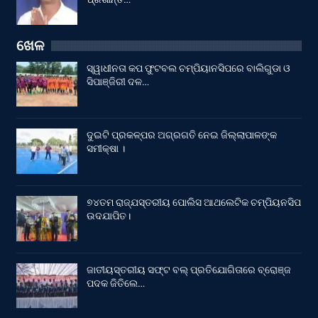
ଖେଳ
ସ୍ୱାଧୀନତା କପ ଫୁଟବଲ ଚମ୍ପିୟାନସିପରେ ବାଲିଗୁଡା ଓ
ସିପାଞ୍ଜିରୀ ଦଳ…
ଦୁଇଟି ପ୍ରକଳ୍ପର ଅଗ୍ରଗତି ନେଇ ଜିଲ୍ଲାପାଳଙ୍କ
ସମୀକ୍ଷା ।
୭୪ତମ ରାଜ୍ଯସ୍ତରୀୟ ପୋଲିସ ଆଥଲେଟିକ ଚମ୍ପିୟନସିପ
ଉଦଯାପିତ।
ଜାତୀୟସ୍ତରୀୟ ସଫ୍ଟ ବଲ୍ ପ୍ରତିଯୋଗିତାରେ ବ୍ରୋଞ୍ଜ
ପଦକ ଜିତିଲେ…