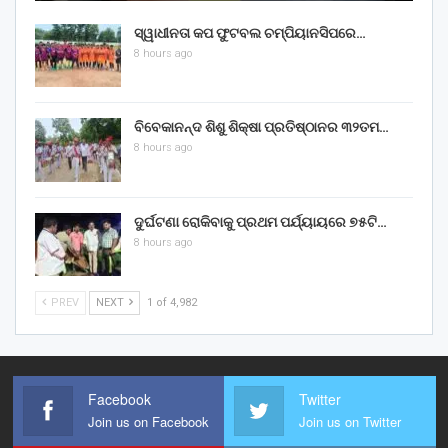
ସ୍ୱାଧୀନତା କପ ଫୁଟବଲ ଚମ୍ପିୟାନସିପରେ…
8 hours ago
ବିବେକାନନ୍ଦ ଶିଶୁ ଶିକ୍ଷା ପ୍ରତିଷ୍ଠାନର ୩୨ତମ…
8 hours ago
ଦୁର୍ଘଟଣା ରୋକିବାକୁ ପ୍ରଥମ ପର୍ଯ୍ୟାୟରେ ୭୫ଟି…
8 hours ago
PREV
NEXT
1 of 4,982
Facebook
Twitter
Join us on Facebook
Join us on Twitter