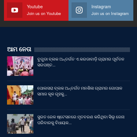
Youtube
Instagram
Join us on Youtube
Join us on Instagram
ଆମ ନେତା
ବୁଗୁଡା ବ୍ଲକ ଅନ୍ତର୍ଗତ ଏ.କରଡାବାଡ଼ି ଗ୍ରାମର ପୂର୍ବତନ
ସରପଞ୍ଚ…
ପୋଲସରା ବ୍ଲକ ଅନ୍ତର୍ଗତ ମନଶିଳା ଗ୍ରାମର ଗୋପାଳ
ସମାଜ କୂଳ ଗୃହକୁ…
ସୁରତ ରେଳ ଷ୍ଟେସନରେ ମୃତବରଣ କରିଥିବା ସିଲୁ ଜେନା
ପରିବାରକୁ ବିଧାୟକ…