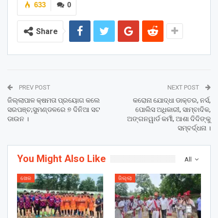
633
0
Share
PREV POST
NEXT POST
ଜିଲ୍ଲାପାଳ କ୍ଷମତା ପ୍ରୟୋଗ କଲେ
କରୋନା ଯୋଦ୍ଧା ଡାକ୍ତର, ନର୍ସ,
ସରପଞ୍ଚ;ସୁମଣ୍ଡଳରେ ୭ ଦିନିଆ ସଟ
ପୋଲିସ ଅଧିକାରୀ, ସାମ୍ବାଦିକ,
ଡାଉନ ।
ଅଙ୍ଗନୱାର୍ଡ କର୍ମୀ, ଆଶା ଦିଦିଙ୍କୁ
ସମ୍ବର୍ଦ୍ଧନା ।
You Might Also Like
All
ଖେଳ
ଜିଲ୍ଲା