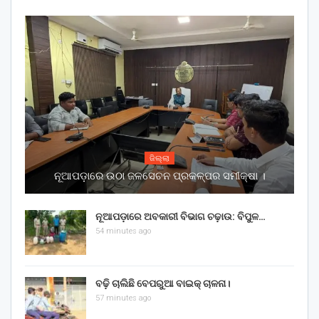
ଜିଲ୍ଲା
ନୂଆପଡ଼ାରେ ଉଠା ଜଳସେଚନ ପ୍ରକଳ୍ପର ସମୀକ୍ଷା ।
ନୂଆପଡ଼ାରେ ଅବକାରୀ ବିଭାଗ ଚଢ଼ାଉ: ବିପୁଳ…
54 minutes ago
ବଢ଼ି ଚାଲିଛି ବେପରୁଆ ବାଇକ୍ ଚାଳନା।
57 minutes ago