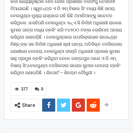
କଡା କାର୍ଯ୍ୟାନୁଷ୍ଠାନ ହେବ ବୋଲି ପ୍ରଶାସନ ତରଫରୁ ଚେତାବନୀ
ଦିଆଯାଇଛି । ସ୍ୱତନ୍ତ୍ର ଏ.ଡି.ଏମ୍ ବିଶାଲ ସିଂ ମଧ୍ୟ କିଛି ସମୟ
ବେଲଗୁଣ୍ଠା ମୁଖ୍ୟ ରାସ୍ତାରେ ରହି କିଛି ଅମାନିଆଙ୍କୁ ସଚେତନ
କରିଥିଲେ ।ସେହିପରି ବେଲଗୁଣ୍ଠା ଏନ୍.ଏ.ସି ନିର୍ବାହୀ ଅଧିକାରୀ ରାକେଶ
କୁମାର ପାତ୍ର ମଧ୍ୟ ବ୍ଳକିଂ କରି ୧୪୭୦୦ ଟଙ୍କା ଜୋରିମନା ଆଦାୟ
କରିଥିବା ଜଣାପଡ଼ିଛି । ବେଲଗୁଣ୍ଠାରେ ଉପଜିଲ୍ଲାପାଳ ରାଜେନ୍ଦ୍ର
ମିଞ୍ଜ୍ ଙ୍କ ସହ ନିର୍ବାହୀ ଅଧିକାରୀ ଶ୍ରୀ ପାତ୍ର, ଅତିରିକ୍ତ ତହସିଲଦାର
ଧରଣୀଧର ବେହେରା, ବେଲଗୁଣ୍ଠା ଫାଣ୍ଡି ଅଧିକାରୀ ପ୍ରକାଶ କୁମାର
ସାହୁ ପ୍ରମୁଖ ବ୍ଳକିଂ କରିଥିବା ବେଳେ ଗାଙ୍ଗପୁର ଠାରେ ଏ.ଡି.ଏମ୍
ବିଶାଲ୍ ସିଂ,ବେଲଗୁଣ୍ଠା ତହସିଲଦାର ସରୋଜ କୁମାର ବେହେରା ବ୍ଳକିଂ
କରିଥିବା ଜଣାପଡିଛି । ରିପୋର୍ଟ – ଶିବରାମ ଚୌଧୁରୀ ।
377
0
Share