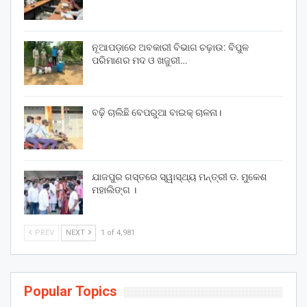
ନୂଆପଡ଼ାରେ ଅବକାରୀ ବିଭାଗ ଚଢ଼ାଉ: ବିପୁଳ
ପରିମାଣର ମଦ ଓ ଖଜୁରୀ…
ବଢ଼ି ଚାଲିଛି ବେପରୁଆ ବାଇକ୍ ଚାଳନା।
ଯାଜପୁର ଗସ୍ତରେ ସ୍ୱାସ୍ଥ୍ୟ ମନ୍ତ୍ରୀ ଡ. ମୁକେଶ
ମହାଲିଙ୍ଗ ।
PREV
NEXT
1 of 4,981
Popular Topics