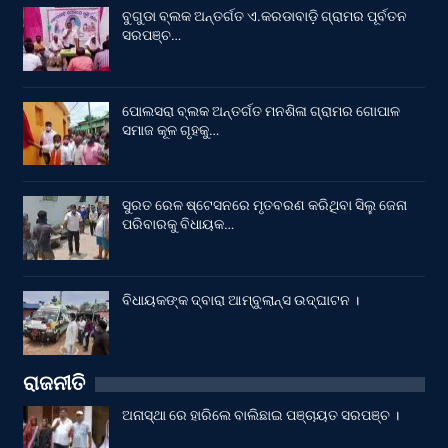
ବୁଗୁଡା ବ୍ଲକ ଅନ୍ତର୍ଗତ ଏ.କରଡାବାଡ଼ି ଗ୍ରାମର ପୂର୍ବତନ
ସରପଞ୍ଚ…
ପୋଲସରା ବ୍ଲକ ଅନ୍ତର୍ଗତ ମନଶିଳା ଗ୍ରାମର ଗୋପାଳ
ସମାଜ କୂଳ ଗୃହକୁ…
ସୁରତ ରେଳ ଷ୍ଟେସନରେ ମୃତବରଣ କରିଥିବା ସିଲୁ ଜେନା
ପରିବାରକୁ ବିଧାୟକ…
ବିଧାୟକଙ୍କ ଦ୍ବାରା ଆମ୍ବୁଲାନ୍ସ ଉଦ୍‌ଘାଟନ ।
ରାଜନୀତି
ଅନାସ୍ଥା ରେ ହାରିଲେ ବାଲିଛାଇ ପଞ୍ଚାୟତ ସରପଞ୍ଚ ।