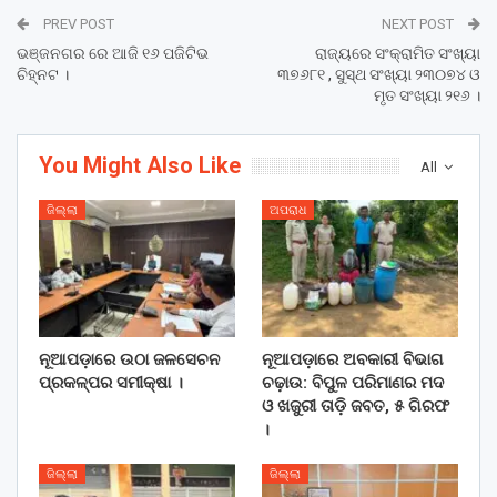
PREV POST
NEXT POST
ଭଞ୍ଜନଗର ରେ ଆଜି ୧୬ ପଜିଟିଭ
ରାଜ୍ୟରେ ସଂକ୍ରାମିତ ସଂଖ୍ୟା
ଚିହ୍ନଟ ।
୩୭୬୮୧ , ସୁସ୍ଥ ସଂଖ୍ୟା ୨୩୦୭୪ ଓ
ମୃତ ସଂଖ୍ୟା ୨୧୬ ।
You Might Also Like
All
ଜିଲ୍ଲା
ଅପରାଧ
ନୂଆପଡ଼ାରେ ଉଠା ଜଳସେଚନ
ନୂଆପଡ଼ାରେ ଅବକାରୀ ବିଭାଗ
ପ୍ରକଳ୍ପର ସମୀକ୍ଷା ।
ଚଢ଼ାଉ: ବିପୁଳ ପରିମାଣର ମଦ
ଓ ଖଜୁରୀ ତାଡ଼ି ଜବତ, ୫ ଗିରଫ
।
ଜିଲ୍ଲା
ଜିଲ୍ଲା