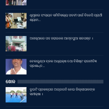
ଧୂମୂଛାଇ ପଂଚାୟତ ସମିତିସଭ୍ୟ ପଦବୀ ପାଇଁ ବିଜେପି ପ୍ରାର୍ଥୀ
ଶ୍ୟାମ…
ଅନାସ୍ଥାରେ ପଦ ହରାଇଲେ ଆମ୍ବପୁଆ ସରପଞ୍ଚ ।
ବେଲଗୁଣ୍ଠା ବ୍ଳକ ଅଧ୍ୟକ୍ଷ ତଥା ବିଶିଷ୍ଟ ରାଜନୀତିଜ୍ଞ
ପ୍ରଶାନ୍ତ…
ଖେଳ
ଦୁଇଟି ପ୍ରକଳ୍ପର ଅଗ୍ରଗତି ନେଇ ଜିଲ୍ଲାପାଳଙ୍କ
ସମୀକ୍ଷା ।