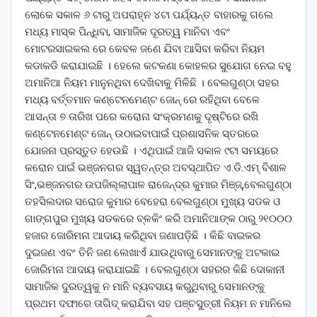
ଲୋକେ ସକାଳ ୬ ଟାରୁ ଅପରାହ୍ନ ୪ଟା ପର୍ଯ୍ୟନ୍ତ ବାହାରକୁ ଗଲେ
ମଧ୍ୟ ମାସ୍କ ପିନ୍ଧିବା, ସାମାଜିକ ଦୂରତ୍ୱ ମାନିବା ଏବଂ
ମୋଟରସାଇକଲ ରେ କେବଳ ଜଣେ ଯିବା ଆସିବା କରିବା ନିୟମ
କଡାକଡି କରାଯାଇଛି । ହେଲେ କଟକଣା କୋହଳର ସୁଯୋଗ ନେଇ ବହୁ
ଅମାନିଆ ନିୟମ ମାନୁନଥିବା ଦେଖିବାକୁ ମିଳିଛି । ବେଲଗୁଣ୍ଠା ସହର
ମଧ୍ୟ ବର୍ତ୍ତମାନ କଣ୍ଟେନମେଣ୍ଟ ଜୋନ୍ ରେ ରହିଥିବା ବେଳେ
ଆସନ୍ତା ୭ ତାରିଖ ପରେ କରୋନା ସଂକ୍ରମଣକୁ ଦୃଷ୍ଟିରେ ରଖି
କଣ୍ଟେନମେଣ୍ଟ ଜୋନ୍ ଉଠାଇବାପାଇଁ ପ୍ରଶାସନିକ ସ୍ତରରେ
ଯୋଜନା ପ୍ରସ୍ତୁତ ହେଉଛି । ଏଥିପାଇଁ ଆଜି ସକାଳ ୯ଟା ସମୟରେ
କରୋନ ପାଇଁ ଭଞ୍ଜନଗର ସ୍ୱତନ୍ତ୍ର ଅବସ୍ଥାପିତ ଏ.ଡି.ଏମ୍ ବିଶାଳ
ସିଂ,ଭଞ୍ଜନଗର ଉପଜିଲ୍ଲାପାଳ ରାଜେନ୍ଦ୍ର କୁମାର ମିଞ୍ଜ୍,ବେଲଗୁଣ୍ଠା
ତହସିଲଦାର ସରୋଜ କୁମାର ବେହେରା ବେଲଗୁଣ୍ଠା ମୁଖ୍ୟ ସଡକ ଓ
ଗାଙ୍ଗପୁର ମୁଖ୍ୟ ସଡକରେ ବ୍ଳକିଂ କରି ଅମାନିଆଙ୍କ ଠାରୁ ୨୧୦୦୦
ହଜାର ଜୋରିମନା ଆଦାୟ କରିଥିବା ଜଣାପଡ଼ିଛି । କିଛି ବାଇକର
ଦୁଇଜଣ ଏବଂ ତିନି ଜଣ ଲେଖାଏଁ ଯାଉଥିବାରୁ ସେମାନଙ୍କୁ ଅଟକାଇ
ଜୋରିମନା ଆଦାୟ କରାଯାଇଛି । ବେଲଗୁଣ୍ଠା ସହରର କିଛି ଦୋକାନୀ
ସାମାଜିକ ଦୁରତ୍ୱକୁ ନ ମାନି ବ୍ୟବସାୟ କରୁଥିବାରୁ ସେମାନଙ୍କୁ
ପ୍ରଥମ ଦଫାରେ ତାଗିଦ୍ କରାଯିବା ସହ ପଞ୍ଚସୁତ୍ରୀ ନିୟମ ନ ମାନିଲେ