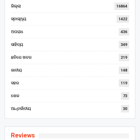
ଜିଲ୍ଲା
16864
ସ୍ବାସ୍ଥ୍ୟ
1422
ଅପରାଧ
436
ସାହିତ୍ୟ
349
ଛବିରେ ଖବର
219
ଜାତୀୟ
148
ସହର
119
ଖେଳ
73
ଆନ୍ତର୍ଜାତୀୟ
30
Reviews