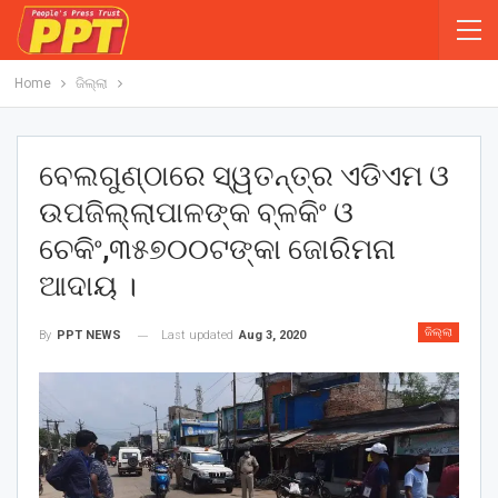
Home
ଜିଲ୍ଲା
ବେଲଗୁଣ୍ଠାରେ ସ୍ୱତନ୍ତ୍ର ଏଡିଏମ ଓ
ଉପଜିଲ୍ଲାପାଳଙ୍କ ବ୍ଳକିଂ ଓ
ଚେକିଂ,୩୫୭୦୦ଟଙ୍କା ଜୋରିମନା
ଆଦାୟ ।
ଜିଲ୍ଲା
Last updated
Aug 3, 2020
By
PPT NEWS