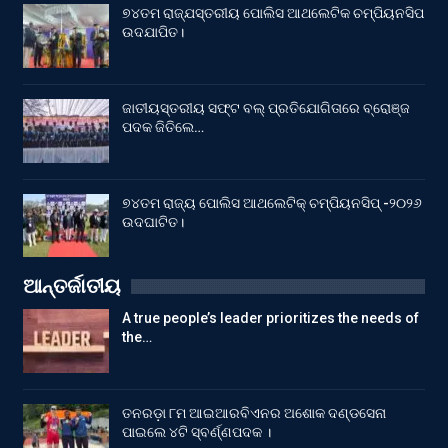
୭୪ତମ ରାଜ୍ଯସ୍ତରୀୟ ପୋଲିସ ଆଥଲେଟିକ ଚମ୍ପିୟନସିପ
ଉଦଯାପିତ।
ଜାତୀୟସ୍ତରୀୟ ସଫ୍ଟ ବଲ୍ ପ୍ରତିଯୋଗିତାରେ ବ୍ରୋଞ୍ଜ
ପଦକ ଜିତିଲେ…
୭୪ତମ ରାଜ୍ୟ ପୋଲିସ ଆଥଲେଟିକ୍ ଚମ୍ପିୟନସିପ୍ -୨୦୨୬
ଉଦଘାଟିତ।
ଆନ୍ତର୍ଜାତୀୟ
A true people’s leader prioritizes the needs of
the…
ତନରଡ଼ା ୮ମ ଆଇଆରବିଏନର ଅଶୋକ ଦଣ୍ଡସେନା
ପାଇଲେ ୪ଟି ସ୍ବର୍ଣ୍ଣପଦକ ।