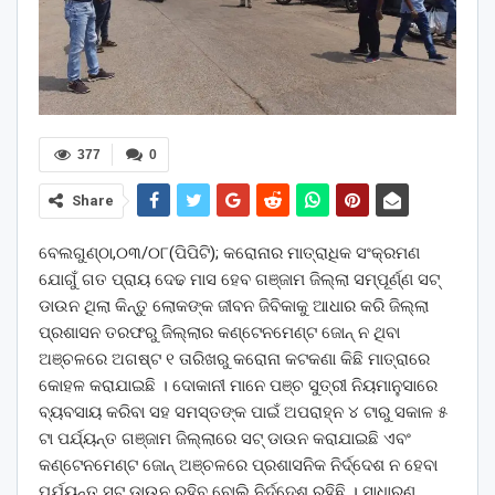
377
0
Share
ବେଲଗୁଣ୍ଠା,୦୩/୦୮(ପିପିଟି); କରୋନାର ମାତ୍ରାଧିକ ସଂକ୍ରମଣ
ଯୋଗୁଁ ଗତ ପ୍ରାୟ ଦେଢ ମାସ ହେବ ଗଞ୍ଜାମ ଜିଲ୍ଲା ସମ୍ପୂର୍ଣ୍ଣ ସଟ୍
ଡାଉନ ଥିଲା କିନ୍ତୁ ଲୋକଙ୍କ ଜୀବନ ଜିବିକାକୁ ଆଧାର କରି ଜିଲ୍ଲା
ପ୍ରଶାସନ ତରଫରୁ ଜିଲ୍ଲାର କଣ୍ଟେନମେଣ୍ଟ ଜୋନ୍ ନ ଥିବା
ଅଞ୍ଚଳରେ ଅଗଷ୍ଟ ୧ ତାରିଖରୁ କରୋନା କଟକଣା କିଛି ମାତ୍ରାରେ
କୋହଳ କରାଯାଇଛି । ଦୋକାନୀ ମାନେ ପଞ୍ଚ ସୁତ୍ରୀ ନିୟମାନୁସାରେ
ବ୍ୟବସାୟ କରିବା ସହ ସମସ୍ତଙ୍କ ପାଇଁ ଅପରାହ୍ନ ୪ ଟାରୁ ସକାଳ ୫
ଟା ପର୍ଯ୍ୟନ୍ତ ଗଞ୍ଜାମ ଜିଲ୍ଲାରେ ସଟ୍ ଡାଉନ କରାଯାଇଛି ଏବଂ
କଣ୍ଟେନମେଣ୍ଟ ଜୋନ୍ ଅଞ୍ଚଳରେ ପ୍ରଶାସନିକ ନିର୍ଦ୍ଦେଶ ନ ହେବା
ପର୍ଯ୍ୟନ୍ତ ସଟ୍ ଡାଉନ ରହିବ ବୋଲି ନିର୍ଦ୍ଦେଶ ରହିଛି । ସାଧାରଣ