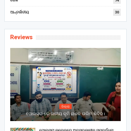
ଖେଳ
74
ଆନ୍ତର୍ଜାତୀୟ
30
Reviews
ଜିଲ୍ଲା
ପୋଲସରା ରେ ଜାତୀୟ କୃମି ନାଶକ ତାଲିମ ଶିବିର।
ପୋଲସରା କଲେଜରେ ଅବସରକାଳୀନ ସମ୍ବର୍ଦ୍ଧନା