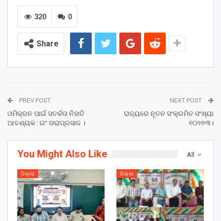
320
0
Share
PREV POST
NEXT POST
ଓମିକ୍ରନ ପାଇଁ ସତର୍କତା ନିହାତି
ରାଜ୍ୟରେ ନୂତନ ସଂକ୍ରମିତ ସଂଖ୍ୟା
ଆବଶ୍ୟକ : ଇଂ ତାରାପ୍ରସାଦ ।
୧୦୨୭୩।
You Might Also Like
All
ଜିଲ୍ଲା
ଜିଲ୍ଲା