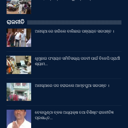
ରାଜନୀତି
ଅନାସ୍ଥା ରେ ହାରିଲେ ବାଲିଛାଇ ପଞ୍ଚାୟତ ସରପଞ୍ଚ ।
ଧୂମୂଛାଇ ପଂଚାୟତ ସମିତିସଭ୍ୟ ପଦବୀ ପାଇଁ ବିଜେପି ପ୍ରାର୍ଥୀ
ଶ୍ୟାମ…
ଅନାସ୍ଥାରେ ପଦ ହରାଇଲେ ଆମ୍ବପୁଆ ସରପଞ୍ଚ ।
ବେଲଗୁଣ୍ଠା ବ୍ଳକ ଅଧ୍ୟକ୍ଷ ତଥା ବିଶିଷ୍ଟ ରାଜନୀତିଜ୍ଞ
ପ୍ରଶାନ୍ତ…