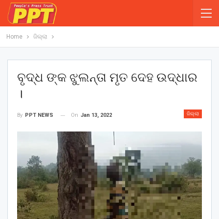
Home
ଜିଲ୍ଲା
ବୃଦ୍ଧ ଙ୍କ ଝୁଲନ୍ତା ମୃତ ଦେହ ଉଦ୍ଧାର
।
ଜିଲ୍ଲା
On
Jan 13, 2022
By
PPT NEWS