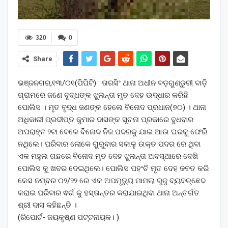
320
0
Share
ଭଞ୍ଜନଗର,୧୩/୦୧(ପିପିଟି) : ତାରସିଂ ଥାନା ଅଧୀନ ବଡ଼ଗୁଣ୍ଡୁରୀ ବାଡ଼ି
ଗ୍ରାମରେ ଜଣେ ବୃଦ୍ଧଙ୍କ ଝୁଲନ୍ତା ମୃତ ଦେହ ଉଦ୍ଧାର କରିଛି
ପୋଲିସ । ମୃତ ବୃଦ୍ଧ ଜଣଙ୍କ ହେଲେ ବିନୋଦ ପ୍ରଧାନ(୭୦) । ଥାନା
ଅଧିକାରୀ ପ୍ରଦୀପ୍ତ କୁମାର ଦାସଙ୍କ ସୂଚନା ପ୍ରକାରେ ବୁଧବାର
ଅପରାହ୍ନ ୨ଟା ବେଳେ ବିନୋଦ ନିଜ ପଦରକୁ ଯାଇ ଆଉ ଘରକୁ ଫେରି
ନଥିଲେ। ପରିବାର ଲୋକେ ଗୁରୁବାର ସକାଳୁ ଉକ୍ତ ପଦର ରେ ଥିବା
ଏକ ମହୁଲ ଗଛରେ ବିନୋଦ ମୃତ ଦେହ ଝୁଲନ୍ତା ଅବସ୍ଥାରେ ଦେଖି
ପୋଲିସ କୁ ଖବର ଦେଇଥିଲେ। ପୋଲିସ ପହଂଚି ମୃତ ଦେହ ଜବତ କରି
କେସ ନମ୍ବର ୦୨/୨୨ ରେ ଏକ ଅପମୃତ୍ୟୁ ମାମଲା ରୁଜୁ ବ୍ୟବଚ୍ଛେଦ
କରାଇ ପରିବାର ଵର୍ଗ କୁ ହସ୍ତାନ୍ତର କରାଯାଇଥିବା ଥାନା ଅନ୍ତର୍ଗତ
ଶ୍ରୀ ଦାସ କହିଛନ୍ତି ।
(ରିପୋର୍ଟ- ଜୟକୃଷ୍ଣ ପଟ୍ଟନାୟକ। )