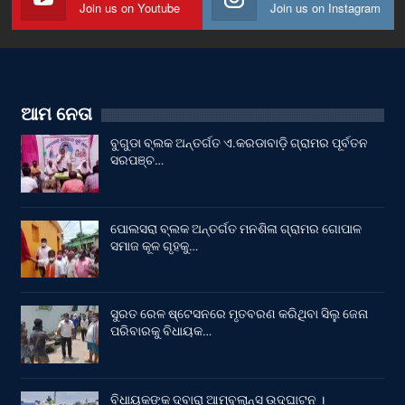
Join us on Youtube
Join us on Instagram
ଆମ ନେତା
ବୁଗୁଡା ବ୍ଲକ ଅନ୍ତର୍ଗତ ଏ.କରଡାବାଡ଼ି ଗ୍ରାମର ପୂର୍ବତନ
ସରପଞ୍ଚ…
ପୋଲସରା ବ୍ଲକ ଅନ୍ତର୍ଗତ ମନଶିଳା ଗ୍ରାମର ଗୋପାଳ
ସମାଜ କୂଳ ଗୃହକୁ…
ସୁରତ ରେଳ ଷ୍ଟେସନରେ ମୃତବରଣ କରିଥିବା ସିଲୁ ଜେନା
ପରିବାରକୁ ବିଧାୟକ…
ବିଧାୟକଙ୍କ ଦ୍ବାରା ଆମ୍ବୁଲାନ୍ସ ଉଦ୍‌ଘାଟନ ।