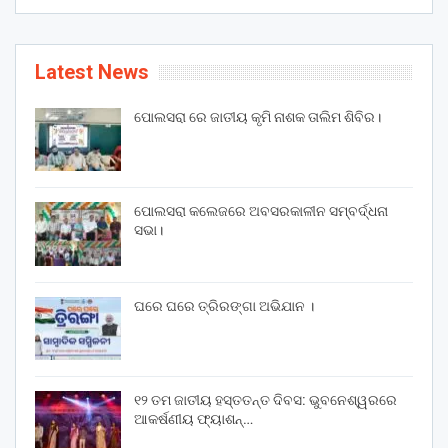
Latest News
ପୋଲସରା ରେ ଜାତୀୟ କୃମି ନାଶକ ତାଲିମ ଶିବିର।
ପୋଲସରା କଲେଜରେ ଅବସରକାଳୀନ ସମ୍ବର୍ଦ୍ଧନା
ସଭା।
ଘରେ ଘରେ ତ୍ରିରଙ୍ଗା ଅଭିଯାନ ।
୧୨ ତମ ଜାତୀୟ ହସ୍ତତନ୍ତ ଦିବସ: ଭୁବନେଶ୍ୱରରେ
ଆକର୍ଷଣୀୟ ଫ୍ୟାଶନ୍…