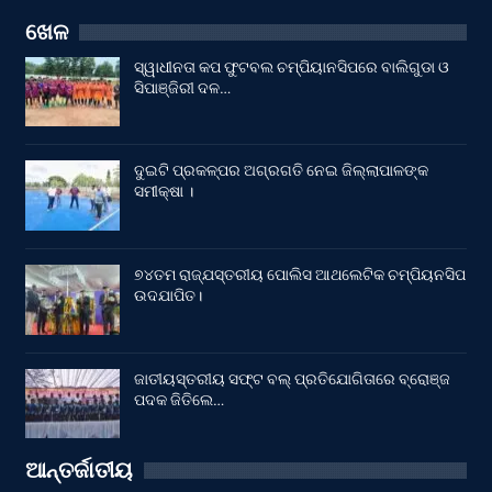
ଖେଳ
ସ୍ୱାଧୀନତା କପ ଫୁଟବଲ ଚମ୍ପିୟାନସିପରେ ବାଲିଗୁଡା ଓ
ସିପାଞ୍ଜିରୀ ଦଳ…
ଦୁଇଟି ପ୍ରକଳ୍ପର ଅଗ୍ରଗତି ନେଇ ଜିଲ୍ଲାପାଳଙ୍କ
ସମୀକ୍ଷା ।
୭୪ତମ ରାଜ୍ଯସ୍ତରୀୟ ପୋଲିସ ଆଥଲେଟିକ ଚମ୍ପିୟନସିପ
ଉଦଯାପିତ।
ଜାତୀୟସ୍ତରୀୟ ସଫ୍ଟ ବଲ୍ ପ୍ରତିଯୋଗିତାରେ ବ୍ରୋଞ୍ଜ
ପଦକ ଜିତିଲେ…
ଆନ୍ତର୍ଜାତୀୟ