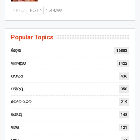
PREV
NEXT
1 of 4,988
Popular Topics
ଜିଲ୍ଲା
16883
ସ୍ବାସ୍ଥ୍ୟ
1422
ଅପରାଧ
436
ସାହିତ୍ୟ
350
ଛବିରେ ଖବର
219
ଜାତୀୟ
148
ସହର
121