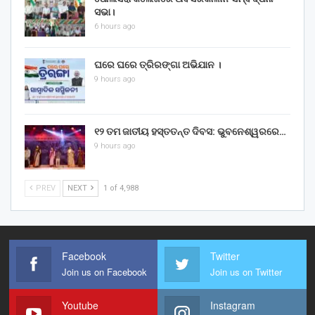
ସଭା।
6 hours ago
ଘରେ ଘରେ ତ୍ରିରଙ୍ଗା ଅଭିଯାନ ।
9 hours ago
୧୨ ତମ ଜାତୀୟ ହସ୍ତତନ୍ତ ଦିବସ: ଭୁବନେଶ୍ୱରରେ…
9 hours ago
PREV
NEXT
1 of 4,988
Facebook
Twitter
Join us on Facebook
Join us on Twitter
Youtube
Instagram