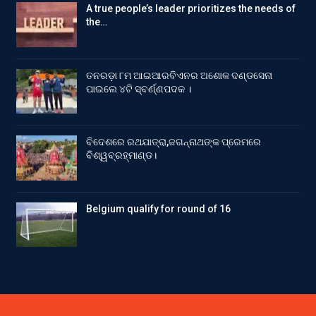
A true people’s leader prioritizes the needs of
the…
ତନରଡ଼ା ୮ମ ଆଇଆରବିଏନର ଅଶୋକ ଦଣ୍ଡସେନା
ପାଇଲେ ୪ଟି ସ୍ବର୍ଣ୍ଣପଦକ ।
ବିଦେଶରେ ରଥଯାତ୍ରା,ଜଗନ୍ନାଥଙ୍କ ପ୍ରେମରେ
ବିଶ୍ୱବ୍ରହ୍ମାଣ୍ଡ।
Belgium qualify for round of 16