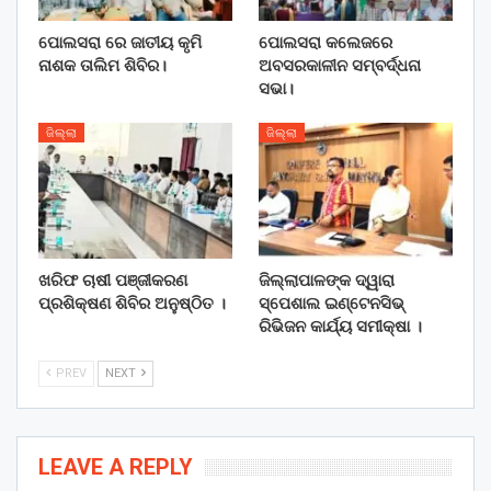
ପୋଲସରା ରେ ଜାତୀୟ କୃମି
ପୋଲସରା କଲେଜରେ
ନାଶକ ତାଲିମ ଶିବିର।
ଅବସରକାଳୀନ ସମ୍ବର୍ଦ୍ଧନା
ସଭା।
ଜିଲ୍ଲା
ଜିଲ୍ଲା
ଖରିଫ ଚାଷୀ ପଞ୍ଜୀକରଣ
ଜିଲ୍ଲାପାଳଙ୍କ ଦ୍ୱାରା
ପ୍ରଶିକ୍ଷଣ ଶିବିର ଅନୁଷ୍ଠିତ ।
ସ୍ପେଶାଲ ଇଣ୍ଟେନସିଭ୍
ରିଭିଜନ କାର୍ଯ୍ୟ ସମୀକ୍ଷା ।
PREV
NEXT
LEAVE A REPLY