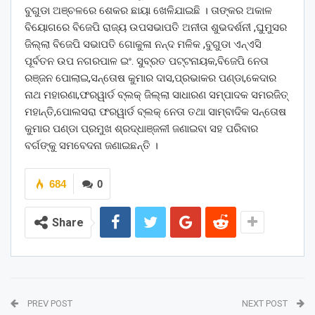
ବୁଗୁଡା ଅଞ୍ଚଳରେ ଶେକର ଛାୟା ଖେଳିଯାଇଛି । ତାଙ୍କର ଅକାଳ
ବିୟୋଗରେ ବିଜେପି ରାଜ୍ୟ ଉପସଭାପତି ଅନୀତା ଶୁଭଦର୍ଶନୀ ,ଘୁମୁସର
ଜିଲ୍ଲା ବିଜେପି ସଭାପତି ଗୋକୁଳା ନନ୍ଦ ମଳିକ ,ବୁଗୁଡା ଏନ୍ଏସି
ପୂର୍ବତନ ଉପ ନଗରପାଳ ଇଂ. ସୁବ୍ରତ ପଟ୍ଟନାୟକ,ବିଜେପି ନେତା
ରଞ୍ଜନ ପୋଲାଇ,ସନ୍ତୋଷ କୁମାର ଦାସ,ପ୍ରଭାକର ପଣ୍ଡା,କେଦାର
ନାଥ ମହାରଣା,ଫରୱାର୍ଡ ବ୍ଲକ୍ ଜିଲ୍ଲା ସାଧାରଣ ସମ୍ପାଦକ ସମରଜିତ୍
ମହାନ୍ତି,ପୋଲସରା ଫରୱାର୍ଡ ବ୍ଲକ୍ ନେତା ତଥା ସାମ୍ବାଦିକ ସନ୍ତୋଷ
କୁମାର ପଣ୍ଡା ପ୍ରମୁଖ ଶ୍ରଦ୍ଧାଞ୍ଜଳୀ ଜଣାଇବା ସହ ପରିବାର
ବର୍ଗଙ୍କୁ ସମବେଦନା ଜଣାଇଛନ୍ତି ।
684
0
Share
PREV POST
NEXT POST