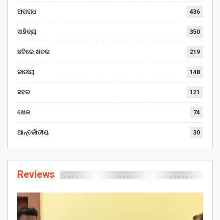
ଅପରାଧ
436
ସାହିତ୍ୟ
350
ଛବିରେ ଖବର
219
ଜାତୀୟ
148
ସହର
121
ଖେଳ
74
ଆନ୍ତର୍ଜାତୀୟ
30
Reviews