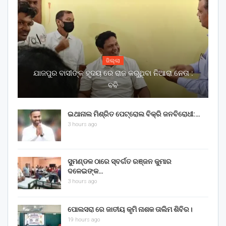
ଜିଲ୍ଲା
ଯାଜପୁର ବାସୀଙ୍କ ହୃଦୟ ରେ ରାଜ କରୁଥିବା ନିଆରା ନେତା :
ବବି
ଇଥାନାଲ ମିଶ୍ରିତ ପେଟ୍ରୋଲ ବିକ୍ରି ଜନବିରୋଧୀ:…
3 hours ago
ସୁମଣ୍ଡଳ ଠାରେ ସ୍ବର୍ଗତ ରଞ୍ଜନ କୁମାର
ଦଳେଇଙ୍କ…
3 hours ago
ପୋଲସରା ରେ ଜାତୀୟ କୃମି ନାଶକ ତାଲିମ ଶିବିର।
19 hours ago