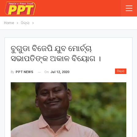
Home
ଜିଲ୍ଲା
ବୁଗୁଡା ବିଜେପି ଯୁବ ମୋର୍ଚ୍ଚା
ସଭାପତିଙ୍କ ଅକାଳ ବିୟୋଗ ।
ଜିଲ୍ଲା
On
Jul 12, 2020
By
PPT NEWS