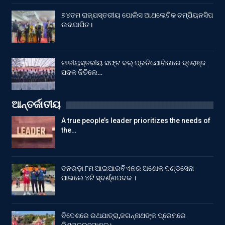
୭୪ତମ ରାଜ୍ଯସ୍ତରୀୟ ପୋଲିସ ଆଥଲେଟିକ ଚମ୍ପିୟନସିପ
ଉଦଯାପିତ।
ଜାତୀୟସ୍ତରୀୟ ସଫ୍ଟ ବଲ୍ ପ୍ରତିଯୋଗିତାରେ ବ୍ରୋଞ୍ଜ
ପଦକ ଜିତିଲେ…
ଆନ୍ତର୍ଜାତୀୟ
A true people’s leader prioritizes the needs of
the…
ତନରଡ଼ା ୮ମ ଆଇଆରବିଏନର ଅଶୋକ ଦଣ୍ଡସେନା
ପାଇଲେ ୪ଟି ସ୍ବର୍ଣ୍ଣପଦକ ।
ବିଦେଶରେ ରଥଯାତ୍ରା,ଜଗନ୍ନାଥଙ୍କ ପ୍ରେମରେ