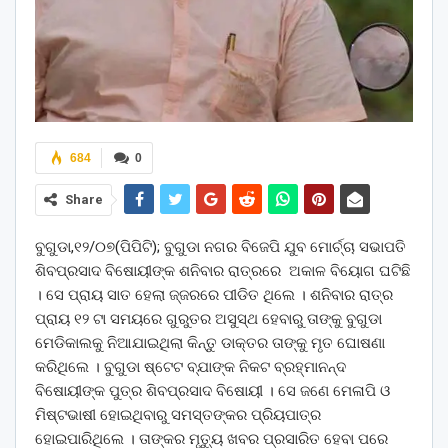
684
0
Share
ବୁଗୁଡା,୧୨/୦୭(ପିପିଟି); ବୁଗୁଡା ନଗର ବିଜେପି ଯୁବ ମୋର୍ଚ୍ଚା ସଭାପତି
ଶିବପ୍ରସାଦ ବିଷୋୟୀଙ୍କ ଶନିବାର ରାତ୍ରରେ ଅକାଳ ବିୟୋଗ ଘଟିଛି
। ସେ ପ୍ରାୟ ସାତ ହେଲା ଜ୍ଜରରେ ପୀଡିତ ଥିଲେ । ଶନିବାର ରାତ୍ର
ପ୍ରାୟ ୧୨ ଟା ସମୟରେ ଗୁରୁତର ଅସୁସ୍ଥ ହେବାରୁ ତାଙ୍କୁ ବୁଗୁଡା
ମେଡିକାଲକୁ ନିଆଯାଇଥିଲା କିନ୍ତୁ ଡାକ୍ତର ତାଙ୍କୁ ମୃତ ଘୋଷଣା
କରିଥିଲେ । ବୁଗୁଡା ଷ୍ଟେଟ ବ୍ଯାଙ୍କ ନିକଟ ବ୍ରହ୍ମାନନ୍ଦ
ବିଷୋୟୀଙ୍କ ପୁତ୍ର ଶିବପ୍ରସାଦ ବିଷୋୟୀ । ସେ ଜଣେ ମେଳାପି ଓ
ମିଷ୍ଟଭାଷୀ ହୋଇଥିବାରୁ ସମସ୍ତଙ୍କର ପ୍ରିୟପାତ୍ର
ହୋଇପାରିଥିଲେ । ତାଙ୍କର ମୃତ୍ୟୁ ଖବର ପ୍ରସାରିତ ହେବା ପରେ