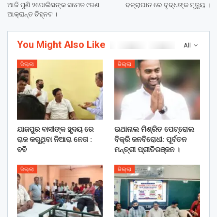
ଆଜି ପୁଣି ୨ପୋଲିସଙ୍କ ସମେତ ୯ଜଣ
ବଜ୍ରାଘାତ ରେ ବୃଦ୍ଧଙ୍କ ମୃତ୍ୟୁ ।
ଆକ୍ରାନ୍ତ ଚିହ୍ନଟ ।
You Might Also Like
All
ଜିଲ୍ଲା
ଜିଲ୍ଲା
ଯାଜପୁର ବାସୀଙ୍କ ହୃଦୟ ରେ
ଇଥାନାଲ ମିଶ୍ରିତ ପେଟ୍ରୋଲ
ରାଜ କରୁଥିବା ନିଆରା ନେତା :
ବିକ୍ରି ଜନବିରୋଧୀ: ପୂର୍ବତନ
ବବି
ମନ୍ତ୍ରୀ ପ୍ରୀତିରଞ୍ଜନ ।
ଜିଲ୍ଲା
ଜିଲ୍ଲା