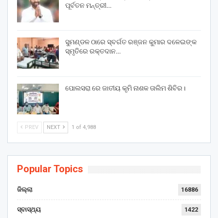
ପୂର୍ବତନ ମନ୍ତ୍ରୀ…
ସୁମଣ୍ଡଳ ଠାରେ ସ୍ବର୍ଗତ ରଞ୍ଜନ କୁମାର ଦଳେଇଙ୍କ
ସ୍ମୃତିରେ ରକ୍ତଦାନ…
ପୋଲସରା ରେ ଜାତୀୟ କୃମି ନାଶକ ତାଲିମ ଶିବିର।
PREV
NEXT
1 of 4,988
Popular Topics
ଜିଲ୍ଲା
16886
ସ୍ବାସ୍ଥ୍ୟ
1422