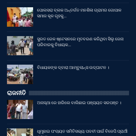
ପୋଲସରା ବ୍ଲକ ଅନ୍ତର୍ଗତ ମନଶିଳା ଗ୍ରାମର ଗୋପାଳ
ସମାଜ କୂଳ ଗୃହକୁ…
ସୁରତ ରେଳ ଷ୍ଟେସନରେ ମୃତବରଣ କରିଥିବା ସିଲୁ ଜେନା
ପରିବାରକୁ ବିଧାୟକ…
ବିଧାୟକଙ୍କ ଦ୍ବାରା ଆମ୍ବୁଲାନ୍ସ ଉଦ୍‌ଘାଟନ ।
ରାଜନୀତି
ଅନାସ୍ଥା ରେ ହାରିଲେ ବାଲିଛାଇ ପଞ୍ଚାୟତ ସରପଞ୍ଚ ।
ଧୂମୂଛାଇ ପଂଚାୟତ ସମିତିସଭ୍ୟ ପଦବୀ ପାଇଁ ବିଜେପି ପ୍ରାର୍ଥୀ