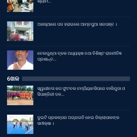
ଶ୍ୟାମ…
ଅନାସ୍ଥାରେ ପଦ ହରାଇଲେ ଆମ୍ବପୁଆ ସରପଞ୍ଚ ।
ବେଲଗୁଣ୍ଠା ବ୍ଳକ ଅଧ୍ୟକ୍ଷ ତଥା ବିଶିଷ୍ଟ ରାଜନୀତିଜ୍ଞ
ପ୍ରଶାନ୍ତ…
ଖେଳ
ସ୍ୱାଧୀନତା କପ ଫୁଟବଲ ଚମ୍ପିୟାନସିପରେ ବାଲିଗୁଡା ଓ
ସିପାଞ୍ଜିରୀ ଦଳ…
ଦୁଇଟି ପ୍ରକଳ୍ପର ଅଗ୍ରଗତି ନେଇ ଜିଲ୍ଲାପାଳଙ୍କ
ସମୀକ୍ଷା ।