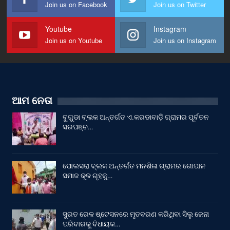
Join us on Facebook
Join us on Twitter
Youtube
Instagram
Join us on Youtube
Join us on Instagram
ଆମ ନେତା
ବୁଗୁଡା ବ୍ଲକ ଅନ୍ତର୍ଗତ ଏ.କରଡାବାଡ଼ି ଗ୍ରାମର ପୂର୍ବତନ
ସରପଞ୍ଚ…
ପୋଲସରା ବ୍ଲକ ଅନ୍ତର୍ଗତ ମନଶିଳା ଗ୍ରାମର ଗୋପାଳ
ସମାଜ କୂଳ ଗୃହକୁ…
ସୁରତ ରେଳ ଷ୍ଟେସନରେ ମୃତବରଣ କରିଥିବା ସିଲୁ ଜେନା
ପରିବାରକୁ ବିଧାୟକ…