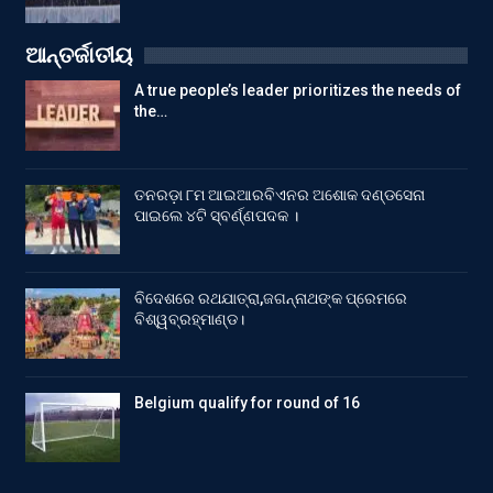
ଆନ୍ତର୍ଜାତୀୟ
A true people’s leader prioritizes the needs of
the…
ତନରଡ଼ା ୮ମ ଆଇଆରବିଏନର ଅଶୋକ ଦଣ୍ଡସେନା
ପାଇଲେ ୪ଟି ସ୍ବର୍ଣ୍ଣପଦକ ।
ବିଦେଶରେ ରଥଯାତ୍ରା,ଜଗନ୍ନାଥଙ୍କ ପ୍ରେମରେ
ବିଶ୍ୱବ୍ରହ୍ମାଣ୍ଡ।
Belgium qualify for round of 16