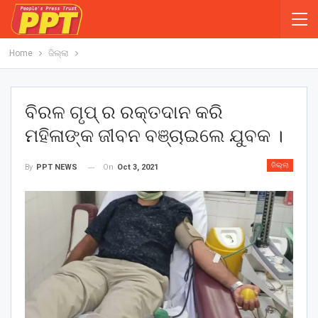
Home
ଜିଲ୍ଲା
ବିରଳ ଗୃପ୍ ର ରକ୍ତଦାନ କରି
ମହିଳାଙ୍କ ଜୀବନ ବଞ୍ଚାଇଲେ ଯୁବକ ।
ଜିଲ୍ଲା
On
Oct 3, 2021
By
PPT NEWS