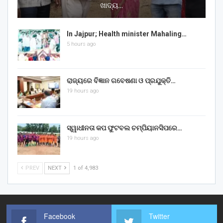
ଖାଦ୍ୟ…
In Jajpur; Health minister Mahaling…
5 hours ago
ରାଜ୍ୟରେ ବିଜ୍ଞାନ ଗବେଷଣା ଓ ପ୍ରଯୁକ୍ତି…
19 hours ago
ସ୍ୱାଧୀନତା କପ ଫୁଟବଲ ଚମ୍ପିୟାନସିପରେ…
19 hours ago
PREV
NEXT
1 of 4,983
Facebook
Twitter