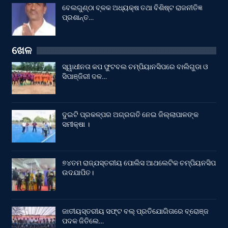
ବେଲଗୁଣ୍ଠା ବ୍ଳକ ଅଧ୍ୟକ୍ଷ ତଥା ବିଶିଷ୍ଟ ରାଜନୀତିଜ୍ଞ
ପ୍ରଶାନ୍ତ…
ଖେଳ
ସ୍ୱାଧୀନତା କପ ଫୁଟବଲ ଚମ୍ପିୟାନସିପରେ ବାଲିଗୁଡା ଓ
ସିପାଞ୍ଜିରୀ ଦଳ…
ଦୁଇଟି ପ୍ରକଳ୍ପର ଅଗ୍ରଗତି ନେଇ ଜିଲ୍ଲାପାଳଙ୍କ
ସମୀକ୍ଷା ।
୭୪ତମ ରାଜ୍ଯସ୍ତରୀୟ ପୋଲିସ ଆଥଲେଟିକ ଚମ୍ପିୟନସିପ
ଉଦଯାପିତ।
ଜାତୀୟସ୍ତରୀୟ ସଫ୍ଟ ବଲ୍ ପ୍ରତିଯୋଗିତାରେ ବ୍ରୋଞ୍ଜ
ପଦକ ଜିତିଲେ…