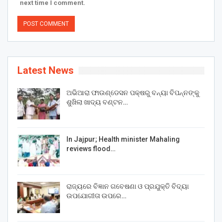
next time I comment.
Latest News
ଅଭିଆରା ଫାଉଣ୍ଡେସନ ପକ୍ଷରୁ ବନ୍ୟା ବିପନ୍ନଙ୍କୁ
ଶୁଖିଲା ଖାଦ୍ୟ ବଣ୍ଟନ…
In Jajpur; Health minister Mahaling
reviews flood…
ରାଜ୍ୟରେ ବିଜ୍ଞାନ ଗବେଷଣା ଓ ପ୍ରଯୁକ୍ତି ବିଦ୍ୟା
ଉପଯୋଗୀତା ଉପରେ…