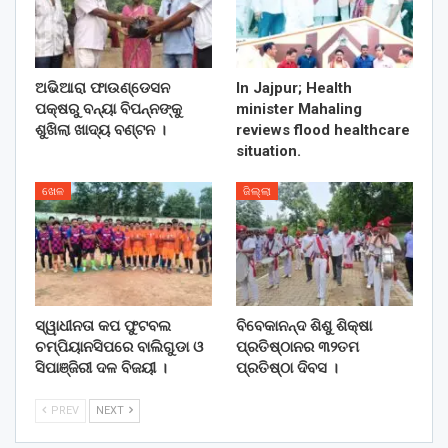
ଅଭିଆରା ଫାଉଣ୍ଡେସନ
In Jajpur; Health
ପକ୍ଷରୁ ବନ୍ୟା ବିପନ୍ନଙ୍କୁ
minister Mahaling
ଶୁଖିଲା ଖାଦ୍ୟ ବଣ୍ଟନ ।
reviews flood healthcare
situation.
ଖେଳ
ଜିଲ୍ଲା
ସ୍ୱାଧୀନତା କପ ଫୁଟବଲ
ବିବେକାନନ୍ଦ ଶିଶୁ ଶିକ୍ଷା
ଚମ୍ପିୟାନସିପରେ ବାଲିଗୁଡା ଓ
ପ୍ରତିଷ୍ଠାନର ୩୨ତମ
ସିପାଞ୍ଜିରୀ ଦଳ ବିଜୟୀ ।
ପ୍ରତିଷ୍ଠା ଦିବସ ।
PREV
NEXT