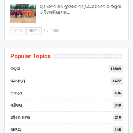
ସ୍ୱାଧୀନତା କପ ଫୁଟବଲ ଚମ୍ପିୟାନସିପରେ ବାଲିଗୁଡା
ଓ ସିପାଞ୍ଜିରୀ ଦଳ…
PREV
NEXT
1 of 4,983
Popular Topics
ଜିଲ୍ଲା
16869
ସ୍ବାସ୍ଥ୍ୟ
1422
ଅପରାଧ
436
ସାହିତ୍ୟ
349
ଛବିରେ ଖବର
219
ଜାତୀୟ
148