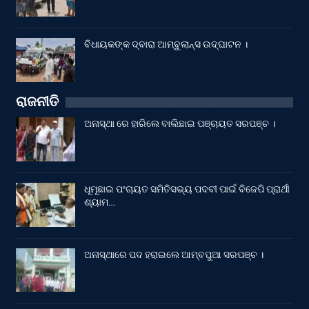
ବିଧାୟକଙ୍କ ଦ୍ବାରା ଆମ୍ବୁଲାନ୍ସ ଉଦ୍‌ଘାଟନ ।
ରାଜନୀତି
ଅନାସ୍ଥା ରେ ହାରିଲେ ବାଲିଛାଇ ପଞ୍ଚାୟତ ସରପଞ୍ଚ ।
ଧୂମୂଛାଇ ପଂଚାୟତ ସମିତିସଭ୍ୟ ପଦବୀ ପାଇଁ ବିଜେପି ପ୍ରାର୍ଥୀ
ଶ୍ୟାମ…
ଅନାସ୍ଥାରେ ପଦ ହରାଇଲେ ଆମ୍ବପୁଆ ସରପଞ୍ଚ ।