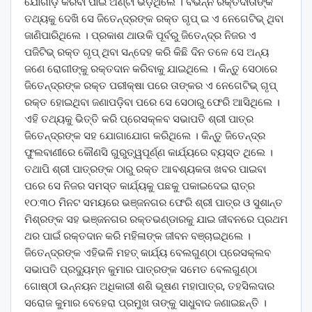
ଯୋଗାଡ଼ କରିବା ପାଇଁ ଅଣ୍ଟା ଭିଡ଼ିଥିଲେ । ବିଭିନ୍ନ ରକ୍ତଦାତାଙ୍କ
ତଥ୍ୟକୁ ଦେଖି ସେ ଜିତେନ୍ଦ୍ରଙ୍କ ରକ୍ତ ଗୃପ୍ ଇ ଏ ନେଗେଟିଭ୍ ଥିବା
ଜାଣିପାରିଥିଲେ । ପ୍ରକାଶ ଥାଉକି ପୂର୍ବରୁ ଜିତେନ୍ଦ୍ର ନିଜର ଏ
ପଜିଟିଭ୍ ରକ୍ତ ଗୃପ୍ ଥିବା ସନ୍ଦେହ କରି କିଛି ଦିନ ତଳେ ସେ ଅନ୍ୟ
ଜଣେ ରୋଗୀଙ୍କୁ ରକ୍ତଦାନ କରିବାକୁ ଯାଇଥିଲେ । କିନ୍ତୁ ସେଠାରେ
ଜିତେନ୍ଦ୍ରଙ୍କ ରକ୍ତ ପରୀକ୍ଷା ପରେ ତାଙ୍କର ଏ ନେଗେଟିଭ୍ ଗୃପ୍
ରକ୍ତ ହୋଇଥିବା ଜଣାପଡ଼ିବା ପରେ ସେ ସେଠାରୁ ଫେରି ଆସିଥିଲେ ।
ଏହି ତଥ୍ୟକୁ ଭିତ୍ତି କରି ପ୍ରେସକ୍ଳବ ସଭାପତି ଶ୍ରୀ ପାତ୍ର
ଜିତେନ୍ଦ୍ରଙ୍କ ସହ ଯୋଗାଯୋଗ କରିଥିଲେ । କିନ୍ତୁ ଜିତେନ୍ଦ୍ର
ଫୁଲବାଣୀରେ କୌଣସି ଗୁରୁତ୍ୱପୂର୍ଣ୍ଣ କାର୍ଯ୍ୟରେ ବ୍ୟସ୍ତ ଥିଲେ ।
ତଥାପି ଶ୍ରୀ ପାତ୍ରଙ୍କ ଠାରୁ ରକ୍ତ ଆବଶ୍ୟକତା ଖବର ପାଇବା
ପରେ ସେ ନିଜର ସମସ୍ତ କାର୍ଯ୍ୟକୁ ପଛକୁ ପକାଇଦେଇ ରାତ୍ର
୧୦:୩୦ ମିନଟ ସମୟରେ ଭଞ୍ଜନଗର ଫେରି ଶ୍ରୀ ପାତ୍ର ଓ ସୁଶାନ୍ତ
ମିଶ୍ରଙ୍କ ସହ ଭଞ୍ଜନଗର ରକ୍ତଭଣ୍ଡାରକୁ ଯାଇ ଜୀବନରେ ପ୍ରଥମ
ଥର ପାଇଁ ରକ୍ତଦାନ କରି ମହିଳାଙ୍କ ଜୀବନ ବଞ୍ଚାଇଥିଲେ ।
ଜିତେନ୍ଦ୍ରଙ୍କ ଏହିଭଳି ମହତ୍ କାର୍ଯ୍ୟ ବେଲଗୁଣ୍ଠା ପ୍ରେସକ୍ଲବ
ସଭାପତି ପ୍ରଦ୍ୟୁମ୍ନ କୁମାର ପାତ୍ରଙ୍କ ସମେତ ବେଲଗୁଣ୍ଠା
ଗୋଷ୍ଠୀ ଉନ୍ନୟନ ଅଧିକାରୀ ଶଶି ଭୂଷଣ ମହାପାତ୍ର, ତହସିଲଦାର
ସରୋଜ କୁମାର ବେହେରା ପ୍ରମୁଖ ତାଙ୍କୁ ସାଧୁବାଦ ଜଣାଇଛନ୍ତି ।