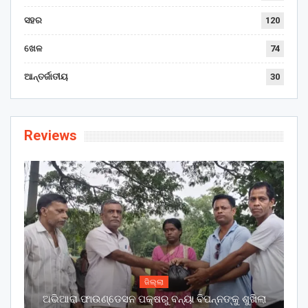
ସହର
120
ଖେଳ
74
ଆନ୍ତର୍ଜାତୀୟ
30
Reviews
ଜିଲ୍ଲା
ଅଭିଆରା ଫାଉଣ୍ଡେସନ ପକ୍ଷରୁ ବନ୍ୟା ବିପନ୍ନଙ୍କୁ ଶୁଖିଲା