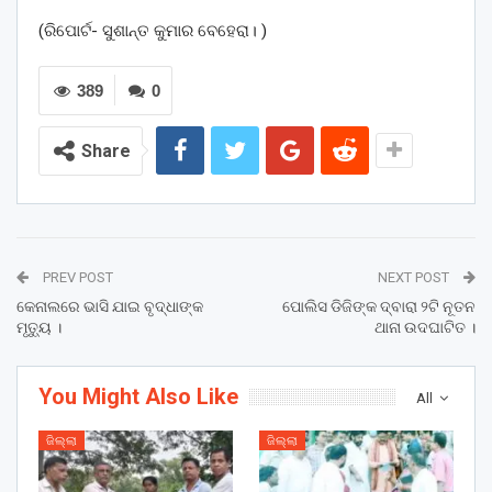
(ରିପୋର୍ଟ- ସୁଶାନ୍ତ କୁମାର ବେହେରା। )
389
0
Share
PREV POST
NEXT POST
କେନାଲରେ ଭାସି ଯାଇ ବୃଦ୍ଧାଙ୍କ
ପୋଲିସ ଡିଜିଙ୍କ ଦ୍ବାରା ୨ଟି ନୂତନ
ମୃତ୍ୟୁ ।
ଥାନା ଉଦଘାଟିତ ।
You Might Also Like
All
ଜିଲ୍ଲା
ଜିଲ୍ଲା