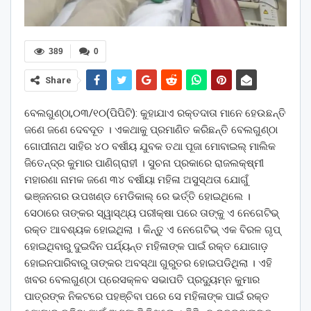
389
0
Share
ବେଲଗୁଣ୍ଠା,୦୩/୧୦(ପିପିଟି): କୁହାଯାଏ ରକ୍ତଦାତା ମାନେ ହେଉଛନ୍ତି
ଜଣେ ଜଣେ ଦେବଦୂତ । ଏକଥାକୁ ପ୍ରମାଣିତ କରିଛନ୍ତି ବେଲଗୁଣ୍ଠା
ଗୋପୀନାଥ ସାହିର ୪୦ ବର୍ଷୀୟ ଯୁବକ ତଥା ପୂଜା ମୋବାଇଲ୍ ମାଲିକ
ଜିତେନ୍ଦ୍ର କୁମାର ପାଣିଗ୍ରାହୀ । ସୁଚନା ପ୍ରକାରେ ରାଜଲକ୍ଷ୍ମୀ
ମହାରଣା ନାମକ ଜଣେ ୩୪ ବର୍ଷୀୟା ମହିଳା ଅସୁସ୍ଥତା ଯୋଗୁଁ
ଭଞ୍ଜନଗର ଉପଖଣ୍ଡ ମେଡିକାଲ୍ ରେ ଭର୍ତ୍ତି ହୋଇଥିଲେ ।
ସେଠାରେ ତାଙ୍କର ସ୍ୱାସ୍ଥ୍ୟ ପରୀକ୍ଷା ପରେ ତାଙ୍କୁ ଏ ନେଗେଟିଭ୍
ରକ୍ତ ଆବଶ୍ୟକ ହୋଇଥିଲା । କିନ୍ତୁ ଏ ନେଗେଟିଭ୍ ଏକ ବିରଳ ଗୃପ୍
ହୋଇଥିବାରୁ ଦୁଇଦିନ ପର୍ଯ୍ୟନ୍ତ ମହିଳାଙ୍କ ପାଇଁ ରକ୍ତ ଯୋଗାଡ଼
ହୋଇନପାରିବାରୁ ତାଙ୍କର ଅବସ୍ଥା ଗୁରୁତର ହୋଇପଡିଥିଲା । ଏହି
ଖବର ବେଲଗୁଣ୍ଠା ପ୍ରେସକ୍ଳବ ସଭାପତି ପ୍ରଦ୍ୟୁମ୍ନ କୁମାର
ପାତ୍ରଙ୍କ ନିକଟରେ ପହଞ୍ଚିବା ପରେ ସେ ମହିଳାଙ୍କ ପାଇଁ ରକ୍ତ