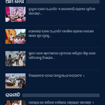
ଆମ ନେତା
ବୁଗୁଡା ବ୍ଲକ ଅନ୍ତର୍ଗତ ଏ.କରଡାବାଡ଼ି ଗ୍ରାମର ପୂର୍ବତନ
ସରପଞ୍ଚ…
ପୋଲସରା ବ୍ଲକ ଅନ୍ତର୍ଗତ ମନଶିଳା ଗ୍ରାମର ଗୋପାଳ
ସମାଜ କୂଳ ଗୃହକୁ…
ସୁରତ ରେଳ ଷ୍ଟେସନରେ ମୃତବରଣ କରିଥିବା ସିଲୁ ଜେନା
ପରିବାରକୁ ବିଧାୟକ…
ବିଧାୟକଙ୍କ ଦ୍ବାରା ଆମ୍ବୁଲାନ୍ସ ଉଦ୍‌ଘାଟନ ।
ରାଜନୀତି
ଅନାସ୍ଥା ରେ ହାରିଲେ ବାଲିଛାଇ ପଞ୍ଚାୟତ ସରପଞ୍ଚ ।