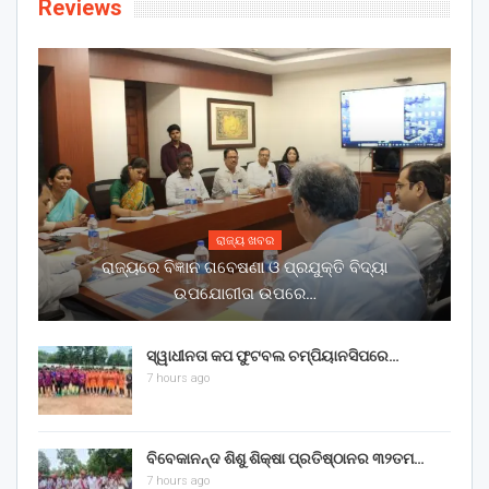
Reviews
ରାଜ୍ୟ ଖବର
ରାଜ୍ୟରେ ବିଜ୍ଞାନ ଗବେଷଣା ଓ ପ୍ରଯୁକ୍ତି ବିଦ୍ୟା
ଉପଯୋଗୀତା ଉପରେ…
ସ୍ୱାଧୀନତା କପ ଫୁଟବଲ ଚମ୍ପିୟାନସିପରେ…
7 hours ago
ବିବେକାନନ୍ଦ ଶିଶୁ ଶିକ୍ଷା ପ୍ରତିଷ୍ଠାନର ୩୨ତମ…
7 hours ago