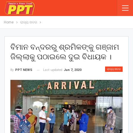
Home
ରାଜ୍ୟ ଖବର
ବିମାନ ବନ୍ଦରରୁ ଶ୍ରମିକଙ୍କୁ ଗଞ୍ଜାମ
ଜିଲ୍ଲାକୁ ପଠାଇଲେ ଦୁଇ ବିଧାୟକ ।
ରାଜ୍ୟ ଖବର
Last updated
Jun 7, 2020
By
PPT NEWS