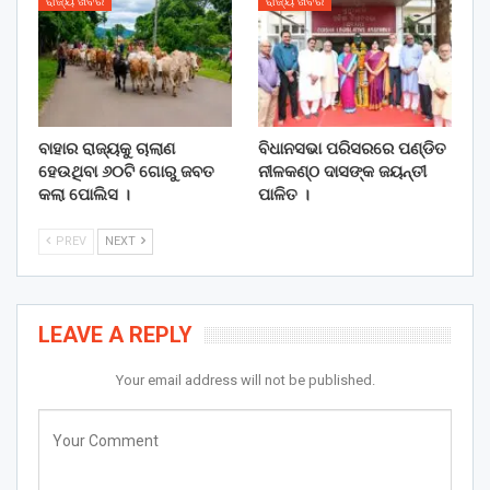
ରାଜ୍ୟ ଖବର
ରାଜ୍ୟ ଖବର
ବାହାର ରାଜ୍ୟକୁ ଚାଲାଣ
ବିଧାନସଭା ପରିସରରେ ପଣ୍ଡିତ
ହେଉଥିବା ୬୦ଟି ଗୋରୁ ଜବତ
ନୀଳକଣ୍ଠ ଦାସଙ୍କ ଜୟନ୍ତୀ
କଲା ପୋଲିସ ।
ପାଳିତ ।
PREV
NEXT
LEAVE A REPLY
Your email address will not be published.