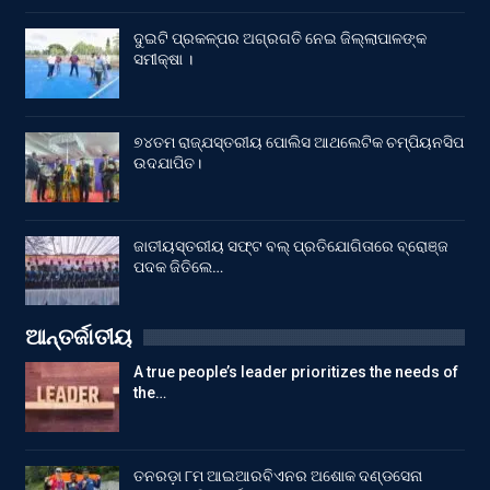
ଦୁଇଟି ପ୍ରକଳ୍ପର ଅଗ୍ରଗତି ନେଇ ଜିଲ୍ଲାପାଳଙ୍କ
ସମୀକ୍ଷା ।
୭୪ତମ ରାଜ୍ଯସ୍ତରୀୟ ପୋଲିସ ଆଥଲେଟିକ ଚମ୍ପିୟନସିପ
ଉଦଯାପିତ।
ଜାତୀୟସ୍ତରୀୟ ସଫ୍ଟ ବଲ୍ ପ୍ରତିଯୋଗିତାରେ ବ୍ରୋଞ୍ଜ
ପଦକ ଜିତିଲେ…
ଆନ୍ତର୍ଜାତୀୟ
A true people’s leader prioritizes the needs of
the…
ତନରଡ଼ା ୮ମ ଆଇଆରବିଏନର ଅଶୋକ ଦଣ୍ଡସେନା