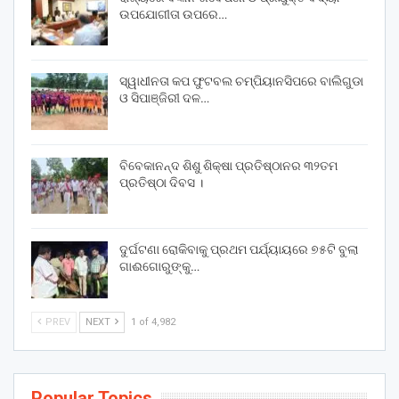
ଉପଯୋଗୀତା ଉପରେ…
ସ୍ୱାଧୀନତା କପ ଫୁଟବଲ ଚମ୍ପିୟାନସିପରେ ବାଲିଗୁଡା
ଓ ସିପାଞ୍ଜିରୀ ଦଳ…
ବିବେକାନନ୍ଦ ଶିଶୁ ଶିକ୍ଷା ପ୍ରତିଷ୍ଠାନର ୩୨ତମ
ପ୍ରତିଷ୍ଠା ଦିବସ ।
ଦୁର୍ଘଟଣା ରୋକିବାକୁ ପ୍ରଥମ ପର୍ଯ୍ୟାୟରେ ୭୫ଟି ବୁଲା
ଗାଈଗୋରୁଙ୍କୁ…
PREV
NEXT
1 of 4,982
Popular Topics