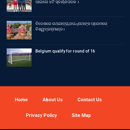
ପାଇଲେ ୪ଟି ସ୍ବର୍ଣ୍ଣପଦକ ।
ବିଦେଶରେ ରଥଯାତ୍ରା,ଜଗନ୍ନାଥଙ୍କ ପ୍ରେମରେ
ବିଶ୍ୱବ୍ରହ୍ମାଣ୍ଡ।
Belgium qualify for round of 16
Home
About Us
Contact Us
Privacy Policy
Site Map