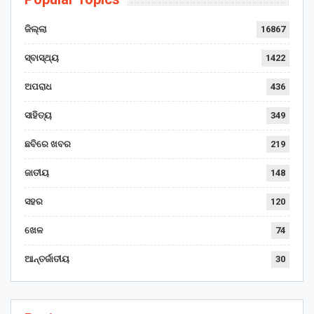
ଜିଲ୍ଲା
16867
ସ୍ବାସ୍ଥ୍ୟ
1422
ଅପରାଧ
436
ସାହିତ୍ୟ
349
ଛବିରେ ଖବର
219
ଜାତୀୟ
148
ସହର
120
ଖେଳ
74
ଆନ୍ତର୍ଜାତୀୟ
30