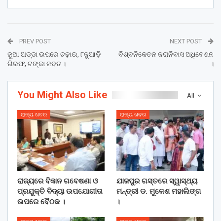
PREV POST
NEXT POST
ଜୁଆ ଅଡ୍ଡା ଉପରେ ଚଢ଼ାଉ, ୮ଜୁଆଡ଼ି
ବିଶ୍ବନିକେତନ ଜରାନିବାସ ଅଧିବେଶନ
ଗିରଫ, ଟଙ୍କା ଜବତ ।
।
You Might Also Like
All
ରାଜ୍ୟ ଖବର
ରାଜ୍ୟ ଖବର
ରାଜ୍ୟରେ ବିଜ୍ଞାନ ଗବେଷଣା ଓ
ଯାଜପୁର ଗସ୍ତରେ ସ୍ୱାସ୍ଥ୍ୟ
ପ୍ରଯୁକ୍ତି ବିଦ୍ୟା ଉପଯୋଗୀତା
ମନ୍ତ୍ରୀ ଡ. ମୁକେଶ ମହାଲିଙ୍ଗ
ଉପରେ ବୈଠକ ।
।