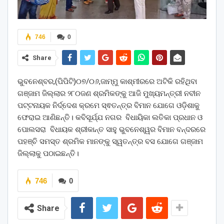
746
0
Share
ଭୁବନେଶ୍ବର,(ପିପିଟି)୦୭/୦୬,ଜାମ୍ମୁ କାଶ୍ମୀରରେ ଅଟିକି ରହିଥିବା
ଗଞ୍ଜାମ ଜିଲ୍ଲାର ୨୮୦ଜଣ ଶ୍ରମିକଙ୍କୁ ଆଜି ମୁଖ୍ୟମନ୍ତ୍ରୀ ନବୀନ
ପଟ୍ଟନାୟକ ନିର୍ଦ୍ଦେଶ କ୍ରମେ ସ୍ଵତନ୍ତ୍ର ବିମାନ ଯୋଗେ ଓଡ଼ିଶାକୁ
ଫେରାଇ ଆଣିଛନ୍ତି। କବିସୂର୍ଯ୍ଯ ନଗର ବିଧାୟିକା ଲତିକା ପ୍ରଧାନ ଓ
ପୋଲସରା ବିଧାୟକ ଶ୍ରୀକାନ୍ତ ସାହୁ ଭୁବନେଶ୍ୱର ବିମାନ ବନ୍ଦରରେ
ପହଞ୍ଚି ସମସ୍ତ ଶ୍ରମିକ ମାନଙ୍କୁ ସ୍ୱତନ୍ତ୍ର ବସ ଯୋଗେ ଗଞ୍ଜାମ
ଜିଲ୍ଲାକୁ ପଠାଇଛନ୍ତି।
746
0
Share