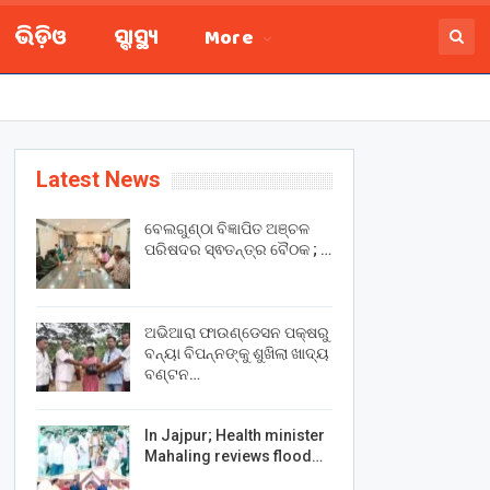
ଭିଡ଼ିଓ
ସ୍ବାସ୍ଥ୍ୟ
More
Latest News
ବେଲଗୁଣ୍ଠା ବିଜ୍ଞାପିତ ଅଞ୍ଚଳ
ପରିଷଦର ସ୍ଵତନ୍ତ୍ର ବୈଠକ ; …
ଅଭିଆରା ଫାଉଣ୍ଡେସନ ପକ୍ଷରୁ
ବନ୍ୟା ବିପନ୍ନଙ୍କୁ ଶୁଖିଲା ଖାଦ୍ୟ
ବଣ୍ଟନ…
In Jajpur; Health minister
Mahaling reviews flood…