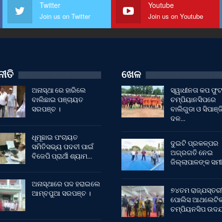
Twitter
Youtube
Join us on Twitter
Join us on Youtube
ୀତି
ଖେଳ
ଅନାସ୍ଥା ରେ ହାରିଲେ
ସ୍ୱାଧୀନତା କପ ଫ
ବାଲିଛାଇ ପଞ୍ଚାୟତ
ଚମ୍ପିୟାନସିପରେ
ସରପଞ୍ଚ ।
ବାଲିଗୁଡା ଓ ସିପାଞ୍ଜ
ଦଳ…
ଧୂମୂଛାଇ ପଂଚାୟତ
ଦୁଇଟି ପ୍ରକଳ୍ପର
ସମିତିସଭ୍ୟ ପଦବୀ ପାଇଁ
ଅଗ୍ରଗତି ନେଇ
ବିଜେପି ପ୍ରାର୍ଥୀ ଶ୍ୟାମ…
ଜିଲ୍ଲାପାଳଙ୍କ ସମୀ
ଅନାସ୍ଥାରେ ପଦ ହରାଇଲେ
୭୪ତମ ରାଜ୍ଯସ୍ତର
ଆମ୍ବପୁଆ ସରପଞ୍ଚ ।
ପୋଲିସ ଆଥଲେଟି
ଚମ୍ପିୟନସିପ ଉଦଯ