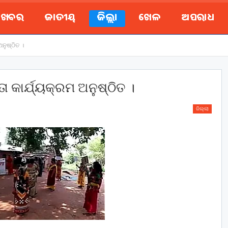
ୟ ଖବର
ଜାତୀୟ
ଜିଲ୍ଲା
ଖେଳ
ଅପରାଧ
ନୁଷ୍ଠିତ ।
 କାର୍ଯ୍ୟକ୍ରମ ଅନୁଷ୍ଠିତ ।
ଜିଲ୍ଲା