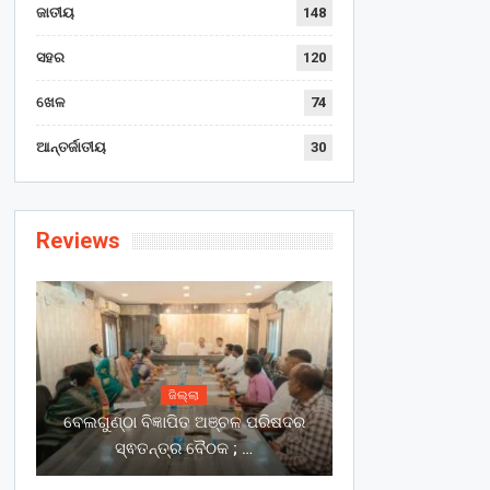
ଜାତୀୟ
148
ସହର
120
ଖେଳ
74
ଆନ୍ତର୍ଜାତୀୟ
30
Reviews
ଜିଲ୍ଲା
ବେଲଗୁଣ୍ଠା ବିଜ୍ଞାପିତ ଅଞ୍ଚଳ ପରିଷଦର
ସ୍ଵତନ୍ତ୍ର ବୈଠକ ; …