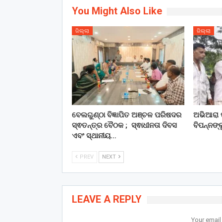
You Might Also Like
ଜିଲ୍ଲା
ଜିଲ୍ଲା
ବେଲଗୁଣ୍ଠା ବିଜ୍ଞାପିତ ଅଞ୍ଚଳ ପରିଷଦର
ଅଭିଆରା 
ସ୍ଵତନ୍ତ୍ର ବୈଠକ ; ସ୍ଵାଧୀନତା ଦିବସ
ବିପନ୍ନଙ୍କ
ଏବଂ ସ୍ଥାନୀୟ…
PREV
NEXT
LEAVE A REPLY
Your email