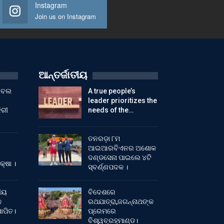
Instagram
Join us on Instagram
ଆନ୍ତର୍ଜାତୀୟ
ୁଟବଲ
A true people’s
leader prioritizes the
ିରୀ
needs of the…
ତନରଡ଼ା ୮ମ
ଆଇଆରବିଏନର ଅଶୋକ
ଦଣ୍ଡସେନା ପାଇଲେ ୪ଟି
କ୍ଷା ।
ସ୍ବର୍ଣ୍ଣପଦକ ।
ୀୟ
ବିଦେଶରେ
କ
ରଥଯାତ୍ରା,ଜଗନ୍ନାଥଙ୍କ
ାପିତ।
ପ୍ରେମରେ
ବିଶ୍ୱବ୍ରହ୍ମାଣ୍ଡ।