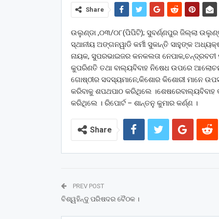
Share
ଉଲୁଣ୍ଡା ,୦୩/୦୮(ପିପିଟି); ସୁବର୍ଣ୍ଣପୁର ଜିଲ୍ଲା ଉଲ
ସ୍ଥାନୀୟ ଅଙ୍ଗନୱାଡି କର୍ମୀ ସୁକାନ୍ତି ସାହୁଙ୍କ ଅଧ୍ୟ
ନାୟକ, ସୁପରଭାଇଜର କନକଲତା ନେପାକ,ଚନ୍ଦ୍ରବତୀ ମ
କୁପରିଣତି ତଥା ବାଲ୍ୟବିବାହ ନିଷେଧ ଉପରେ ଆଲୋଚନା 
ଗୋଷ୍ଠୀର ସଦସ୍ୟମାନେ,କିଶୋର କିଶୋରୀ ମାନେ ଉପସ୍ଥ
କରିବାକୁ ଶପଥପାଠ କରିଥିଲେ ।ଶେଷରେବାଲ୍ୟବିବାହ କମ
କରିଥିଲେ । ରିପୋର୍ଟ – ଶାନ୍ତନୁ କୁମାର କର୍ଣ୍ଣ ।
Share
PREV POST
ବିଶ୍ୱହିନ୍ଦୁ ପରିଷଦର ବୈଠକ ।