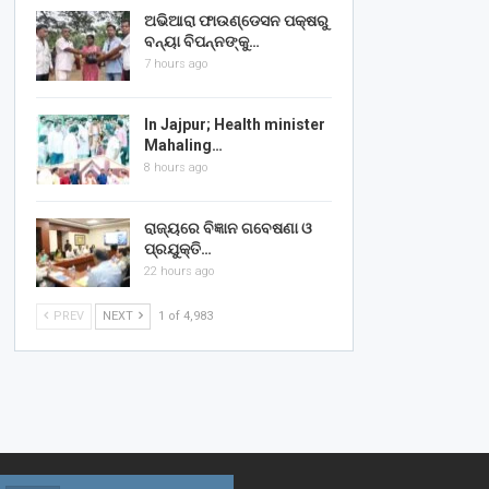
ଅଭିଆରା ଫାଉଣ୍ଡେସନ ପକ୍ଷରୁ
ବନ୍ୟା ବିପନ୍ନଙ୍କୁ…
7 hours ago
In Jajpur; Health minister
Mahaling…
8 hours ago
ରାଜ୍ୟରେ ବିଜ୍ଞାନ ଗବେଷଣା ଓ
ପ୍ରଯୁକ୍ତି…
22 hours ago
PREV
NEXT
1 of 4,983