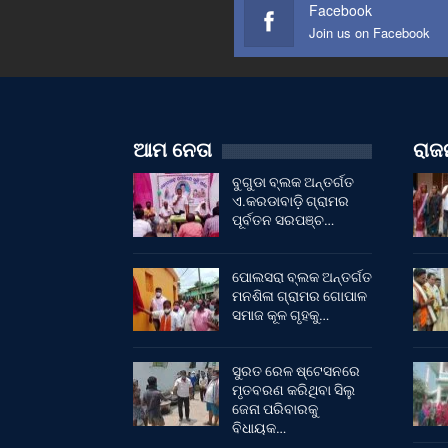
Facebook
Join us on Facebook
ଆମ ନେତା
ରାଜନ
ବୁଗୁଡା ବ୍ଲକ ଅନ୍ତର୍ଗତ
ଏ.କରଡାବାଡ଼ି ଗ୍ରାମର
ପୂର୍ବତନ ସରପଞ୍ଚ…
ପୋଲସରା ବ୍ଲକ ଅନ୍ତର୍ଗତ
ମନଶିଳା ଗ୍ରାମର ଗୋପାଳ
ସମାଜ କୂଳ ଗୃହକୁ…
ସୁରତ ରେଳ ଷ୍ଟେସନରେ
ମୃତବରଣ କରିଥିବା ସିଲୁ
ଜେନା ପରିବାରକୁ
ବିଧାୟକ…