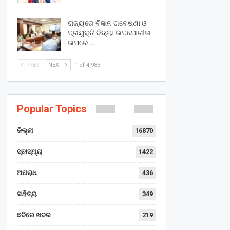
ରାଜ୍ୟରେ ବିଜ୍ଞାନ ଗବେଷଣା ଓ
ପ୍ରଯୁକ୍ତି ବିଦ୍ୟା ଉପଯୋଗୀତା
ଉପରେ…
PREV
NEXT
1 of 4,983
Popular Topics
ଜିଲ୍ଲା
16870
ସ୍ବାସ୍ଥ୍ୟ
1422
ଅପରାଧ
436
ସାହିତ୍ୟ
349
ଛବିରେ ଖବର
219