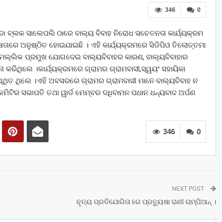
346
0
ୁଣ୍ଡା ବ୍ଲକ ସାଲେପଲି ଠାରେ ବାଲ୍ୟ ବିବାହ ନିରୋଧ ସଚେତନତା କାର୍ଯ୍ୟକ୍ରମ
କ୍ଷତାରେ ଅନୁଷ୍ଠିତ ହୋଇଯାଇଛି । ଏହି କାର୍ଯ୍ୟକ୍ରମରେ ସିଡିପିଓ ତିଲୋତ୍ତମା
ଲ୍ଲିକ ପ୍ରମୁଖ ଯୋଗଦେଇ ବାଲ୍ୟବିବାହର କାରଣ, ବାଲ୍ୟବିବାହାର
କରିଥିଲେ ।କାର୍ଯ୍ୟକ୍ରମରେ ଗ୍ରାମର ଗ୍ରାମବାସୀ,ସ୍ୱୟଂ ସହାୟିକା
ିତ ଥିଲେ ।ଏହି ଅବସରରେ ଗ୍ରାମର ଗ୍ରାମବାସୀ ମାନେ ବାଲ୍ୟବିବାହ ନ
ିଟିର ସଭାପତି ତଥା ୱାର୍ଡ ମେମ୍ବର ଦଧିବାମନ ପଧାନ ଧନ୍ୟବାଦ ଅର୍ପଣ
346
0
NEXT POST
ନୃତ୍ୟ ପ୍ରତିଯୋଗିତା ରେ ପ୍ରତ୍ୟୁଷା ରାଣୀ ଚାମ୍ପିଆନ୍ ।