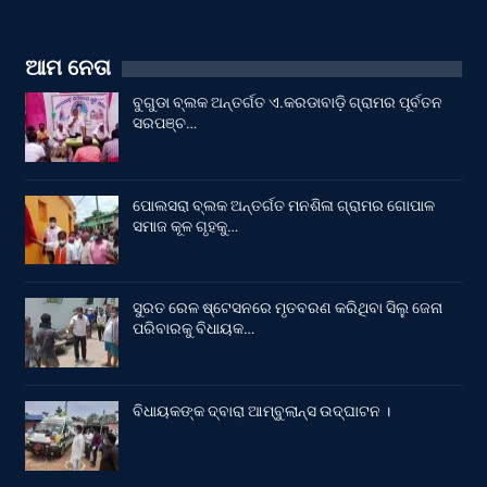
ଆମ ନେତା
ବୁଗୁଡା ବ୍ଲକ ଅନ୍ତର୍ଗତ ଏ.କରଡାବାଡ଼ି ଗ୍ରାମର ପୂର୍ବତନ
ସରପଞ୍ଚ…
ପୋଲସରା ବ୍ଲକ ଅନ୍ତର୍ଗତ ମନଶିଳା ଗ୍ରାମର ଗୋପାଳ
ସମାଜ କୂଳ ଗୃହକୁ…
ସୁରତ ରେଳ ଷ୍ଟେସନରେ ମୃତବରଣ କରିଥିବା ସିଲୁ ଜେନା
ପରିବାରକୁ ବିଧାୟକ…
ବିଧାୟକଙ୍କ ଦ୍ବାରା ଆମ୍ବୁଲାନ୍ସ ଉଦ୍‌ଘାଟନ ।