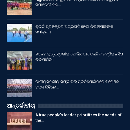
ସିପାଞ୍ଜିରୀ ଦଳ…
ଦୁଇଟି ପ୍ରକଳ୍ପର ଅଗ୍ରଗତି ନେଇ ଜିଲ୍ଲାପାଳଙ୍କ
ସମୀକ୍ଷା ।
୭୪ତମ ରାଜ୍ଯସ୍ତରୀୟ ପୋଲିସ ଆଥଲେଟିକ ଚମ୍ପିୟନସିପ
ଉଦଯାପିତ।
ଜାତୀୟସ୍ତରୀୟ ସଫ୍ଟ ବଲ୍ ପ୍ରତିଯୋଗିତାରେ ବ୍ରୋଞ୍ଜ
ପଦକ ଜିତିଲେ…
ଆନ୍ତର୍ଜାତୀୟ
A true people’s leader prioritizes the needs of
the…