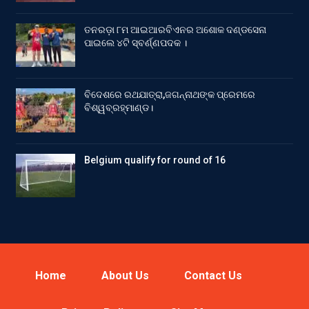
ତନରଡ଼ା ୮ମ ଆଇଆରବିଏନର ଅଶୋକ ଦଣ୍ଡସେନା
ପାଇଲେ ୪ଟି ସ୍ବର୍ଣ୍ଣପଦକ ।
ବିଦେଶରେ ରଥଯାତ୍ରା,ଜଗନ୍ନାଥଙ୍କ ପ୍ରେମରେ
ବିଶ୍ୱବ୍ରହ୍ମାଣ୍ଡ।
Belgium qualify for round of 16
Home
About Us
Contact Us