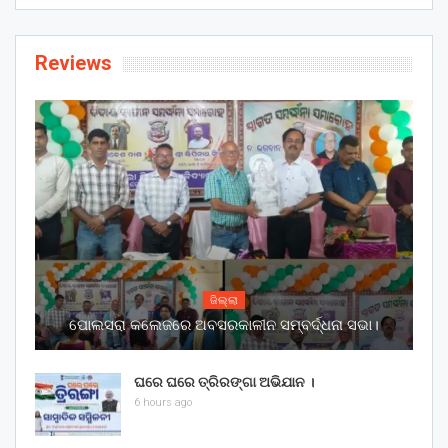
Reviews
ଜିଲ୍ଲା
ପୋଲସରା କଲେଜରେ ଅବସରକାଳୀନ ସମ୍ବର୍ଦ୍ଧନା ସଭା।
ଘରେ ଘରେ ତ୍ରିରଙ୍ଗା ଅଭିଯାନ ।
6 hours ago