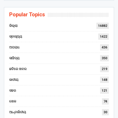
Popular Topics
ଜିଲ୍ଲା
16882
ସ୍ବାସ୍ଥ୍ୟ
1422
ଅପରାଧ
436
ସାହିତ୍ୟ
350
ଛବିରେ ଖବର
219
ଜାତୀୟ
148
ସହର
121
ଖେଳ
74
ଆନ୍ତର୍ଜାତୀୟ
30