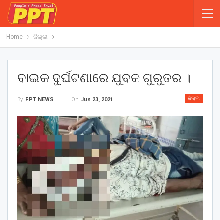
Home
ଜିଲ୍ଲା
ବାଇକ ଦୁର୍ଘଟଣାରେ ଯୁବକ ଗୁରୁତର ।
ଜିଲ୍ଲା
On
Jun 23, 2021
By
PPT NEWS