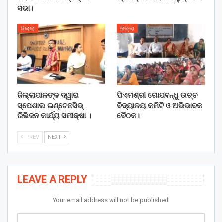
ସଭା।
ଜିଲ୍ଲା
ଜିଲ୍ଲା
ଜିଲ୍ଲାପାଳଙ୍କ ଦ୍ୱାରା
ପିଏମଶ୍ରୀ ଗୋପବନ୍ଧୁ ଉଚ୍ଚ
ସ୍ପେଶାଲ ଇଣ୍ଟେନସିଭ୍
ବିଦ୍ୟାଳୟ କମିଟି ଓ ଅଭିଭାବକ
ରିଭିଜନ କାର୍ଯ୍ୟ ସମୀକ୍ଷା ।
ବୈଠକ।
PREV
NEXT
LEAVE A REPLY
Your email address will not be published.