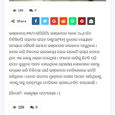
189
0
Share
ଭଞ୍ଜନଗର,୨୩/୦୬(ପିପିଟି); ଭଞ୍ଜନଗର ବ୍ଲକ ଅନ୍ତର୍ଗତ
ତିଳିସିଙ୍ଗି ଗ୍ରାମର ରାଘବ ଡାକୁଆ(୩୫) ବୁଧବାର ମଧ୍ୟାହ୍ନ
ସମୟରେ କୌଣସି କାମରେ ଭଞ୍ଜନଗର ବାଇକରେ ଆସୁଥିଲେ।
କମଳା ବାଡ଼ି ନିକଟରେ ଭାରସାମ୍ୟ ହରାଇ ବାଇକଟି ରାସ୍ତା କଡରେ
ଥିବା ଏକ ଗଛକୁ ଧକ୍କା ଦେଇଥିଲା। ଫଳରେ ଗାଡ଼ିରୁ ଛିଟକି ପଡ଼ି
ରାଘବ ଗୁରୁତର ଆହତ ହୋଇଥିଲେ।ସ୍ଥାନୀୟ ଲୋକମାନେ ତାଙ୍କୁ
ଉଦ୍ଧାର କରି ଚିକିତ୍ସା ପାଇଁ ଭଞ୍ଜନଗର ମେଡ଼ିକାଲରେ ଭର୍ତ୍ତି
କରିଥିଲେ। ହେଲେ ରାଘବର ମୁଣ୍ଡରେ ଗଭୀର ଆଘାତ ଲାଗିଥିବାରୁ
ଏଠାରୁ ତାକୁ ବ୍ରହ୍ମପୁର ମେଡ଼ିକାଲ ସ୍ଥାନାନ୍ତରିତ କରାଯାଇଛି।
(ରିପୋର୍ଟ- ଜୟକୃଷ୍ଣ ପଟ୍ଟନାୟକ। )
189
0