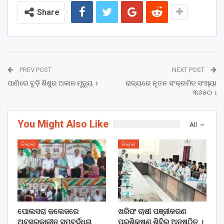
Share
PREV POST
NEXT POST
ପାଣିରେ ବୁଡ଼ି ଶିଶୁର ଅକାଳ ମୃତ୍ୟୁ ।
ରାଜ୍ୟରେ ନୂତନ ସଂକ୍ରମିତ ସଂଖ୍ୟା
୩୬୫୦ ।
You Might Also Like
All
ଜିଲ୍ଲା
ଜିଲ୍ଲା
ପୋଲସରା କଲେଜରେ
ଖରିଫ ଚାଷୀ ପଞ୍ଜୀକରଣ
ଅବସରକାଳୀନ ସମ୍ବର୍ଦ୍ଧନା
ପ୍ରଶିକ୍ଷଣ ଶିବିର ଅନୁଷ୍ଠିତ ।