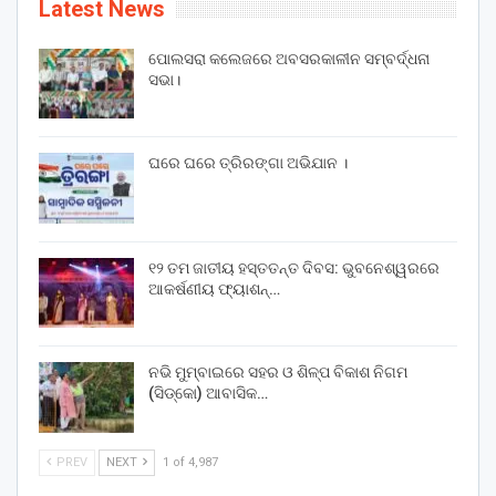
Latest News
ପୋଲସରା କଲେଜରେ ଅବସରକାଳୀନ ସମ୍ବର୍ଦ୍ଧନା
ସଭା।
ଘରେ ଘରେ ତ୍ରିରଙ୍ଗା ଅଭିଯାନ ।
୧୨ ତମ ଜାତୀୟ ହସ୍ତତନ୍ତ ଦିବସ: ଭୁବନେଶ୍ୱରରେ
ଆକର୍ଷଣୀୟ ଫ୍ୟାଶନ୍…
ନଭି ମୁମ୍ବାଇରେ ସହର ଓ ଶିଳ୍ପ ବିକାଶ ନିଗମ
(ସିଡ୍‌କୋ) ଆବାସିକ…
PREV
NEXT
1 of 4,987