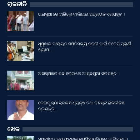
ରାଜନୀତି
ଅନାସ୍ଥା ରେ ହାରିଲେ ବାଲିଛାଇ ପଞ୍ଚାୟତ ସରପଞ୍ଚ ।
ଧୂମୂଛାଇ ପଂଚାୟତ ସମିତିସଭ୍ୟ ପଦବୀ ପାଇଁ ବିଜେପି ପ୍ରାର୍ଥୀ
ଶ୍ୟାମ…
ଅନାସ୍ଥାରେ ପଦ ହରାଇଲେ ଆମ୍ବପୁଆ ସରପଞ୍ଚ ।
ବେଲଗୁଣ୍ଠା ବ୍ଳକ ଅଧ୍ୟକ୍ଷ ତଥା ବିଶିଷ୍ଟ ରାଜନୀତିଜ୍ଞ
ପ୍ରଶାନ୍ତ…
ଖେଳ
ସ୍ୱାଧୀନତା କପ ଫୁଟବଲ ଚମ୍ପିୟାନସିପରେ ବାଲିଗୁଡା ଓ