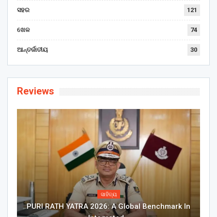
ସହର
121
ଖେଳ
74
ଆନ୍ତର୍ଜାତୀୟ
30
Reviews
ସାହିତ୍ୟ
PURI RATH YATRA 2026: A Global Benchmark In