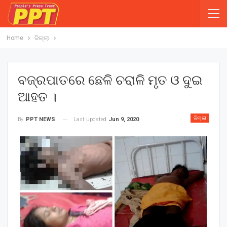
Home
ଜିଲ୍ଲା
ବଜ୍ରପାତରେ ଛେଳି ଚରାଳି ମୃତ ଓ ଦୁଇ
ଆହତ ।
ଜିଲ୍ଲା
Last updated
Jun 9, 2020
By
PPT NEWS