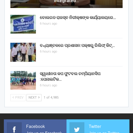
Integrated…
ବୋଲଗଡ ରାଜସ୍ବ ନିରୀକ୍ଷଙ୍କ କାର୍ଯ୍ୟାଳୟରେ…
6 hours ago
ବନ୍ୟାଞ୍ଚଳରେ ପ୍ରଶାସନ:ପକ୍ଷରୁ ରିଲିଫ୍ କିଟ୍…
6 hours ago
ସ୍ୱାଧୀନତା କପ ଫୁଟବଲ ଚମ୍ପିୟାନସିପ
:ପେନାଲଟିକ…
6 hours ago
PREV
NEXT
1 of 4,985
Facebook
Twitter
Join us on Facebook
Join us on Twitter