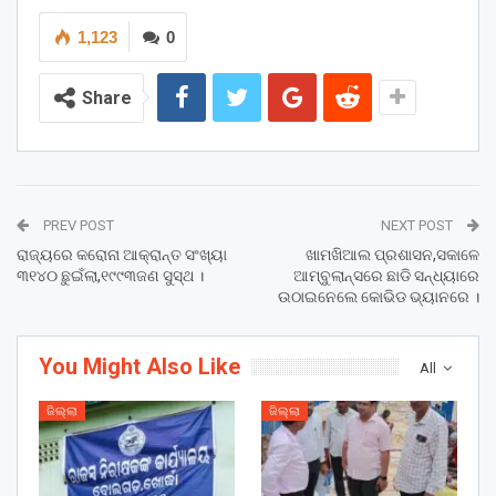
1,123
0
Share
PREV POST
NEXT POST
ରାଜ୍ୟରେ କରୋନା ଆକ୍ରାନ୍ତ ସଂଖ୍ୟା
ଖାମଖିଆଲ ପ୍ରଶାସନ,ସକାଳେ
୩୧୪୦ ଛୁଇଁଲା,୧୯୯୩ଜଣ ସୁସ୍ଥ ।
ଆମ୍ବୁଲାନ୍ସରେ ଛାଡି ସନ୍ଧ୍ୟାରେ
ଉଠାଇନେଲେ କୋଭିଡ ଭ୍ୟାନରେ ।
You Might Also Like
All
ଜିଲ୍ଲା
ଜିଲ୍ଲା