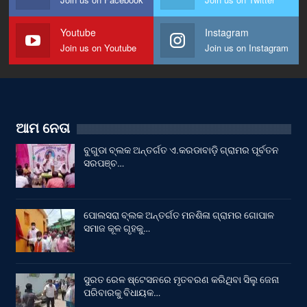
Youtube
Instagram
Join us on Youtube
Join us on Instagram
ଆମ ନେତା
ବୁଗୁଡା ବ୍ଲକ ଅନ୍ତର୍ଗତ ଏ.କରଡାବାଡ଼ି ଗ୍ରାମର ପୂର୍ବତନ
ସରପଞ୍ଚ…
ପୋଲସରା ବ୍ଲକ ଅନ୍ତର୍ଗତ ମନଶିଳା ଗ୍ରାମର ଗୋପାଳ
ସମାଜ କୂଳ ଗୃହକୁ…
ସୁରତ ରେଳ ଷ୍ଟେସନରେ ମୃତବରଣ କରିଥିବା ସିଲୁ ଜେନା
ପରିବାରକୁ ବିଧାୟକ…