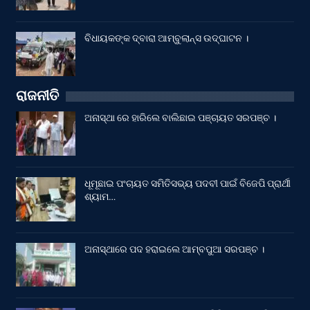
ବିଧାୟକଙ୍କ ଦ୍ବାରା ଆମ୍ବୁଲାନ୍ସ ଉଦ୍‌ଘାଟନ ।
ରାଜନୀତି
ଅନାସ୍ଥା ରେ ହାରିଲେ ବାଲିଛାଇ ପଞ୍ଚାୟତ ସରପଞ୍ଚ ।
ଧୂମୂଛାଇ ପଂଚାୟତ ସମିତିସଭ୍ୟ ପଦବୀ ପାଇଁ ବିଜେପି ପ୍ରାର୍ଥୀ
ଶ୍ୟାମ…
ଅନାସ୍ଥାରେ ପଦ ହରାଇଲେ ଆମ୍ବପୁଆ ସରପଞ୍ଚ ।