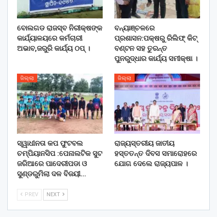
ବୋଲଗଡ ରାଜସ୍ବ ନିରୀକ୍ଷଙ୍କ
ବନ୍ୟାଞ୍ଚଳରେ
କାର୍ଯ୍ୟାଳୟରେ କର୍ମଚାରୀ
ପ୍ରଶାସନ:ପକ୍ଷରୁ ରିଲିଫ୍ କିଟ୍
ଅଭାବ,ଜରୁରି କାର୍ଯ୍ୟ ଠପ୍ ।
ବଣ୍ଟନ ସହ ତୁରନ୍ତ
ପୁନରୁଦ୍ଧାର କାର୍ଯ୍ୟ ସମୀକ୍ଷା ।
ଜିଲ୍ଲା
ଜିଲ୍ଲା
ସ୍ୱାଧୀନତା କପ ଫୁଟବଲ
ରାଜ୍ୟସ୍ତରୀୟ ଜାତୀୟ
ଚମ୍ପିୟାନସିପ :ପେନାଲଟିକ ସୁଟ
ହସ୍ତତନ୍ତ ଦିବସ ସମାରୋହରେ
ଜରିଆରେ ପାଦେରୀପଡା ଓ
ଯୋଗ ଦେଲେ ରାଜ୍ୟପାଳ ।
ସୁଣ୍ଡରୁମିଲା ଦଳ ବିଜୟୀ…
PREV
NEXT