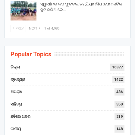
ସ୍ୱାଧୀନତା କପ ଫୁଟବଲ ଚମ୍ପିୟାନସିପ :ପେନାଲଟିକ
ସୁଟ ଜରିଆରେ…
PREV
NEXT
1 of 4,985
Popular Topics
ଜିଲ୍ଲା
16877
ସ୍ବାସ୍ଥ୍ୟ
1422
ଅପରାଧ
436
ସାହିତ୍ୟ
350
ଛବିରେ ଖବର
219
ଜାତୀୟ
148