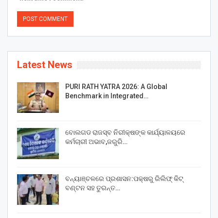
Latest News
PURI RATH YATRA 2026: A Global
Benchmark in Integrated…
ବୋଲଗଡ ରାଜସ୍ବ ନିରୀକ୍ଷଙ୍କ କାର୍ଯ୍ୟାଳୟରେ
କର୍ମଚାରୀ ଅଭାବ,ଜରୁରି…
ବନ୍ୟାଞ୍ଚଳରେ ପ୍ରଶାସନ:ପକ୍ଷରୁ ରିଲିଫ୍ କିଟ୍
ବଣ୍ଟନ ସହ ତୁରନ୍ତ…