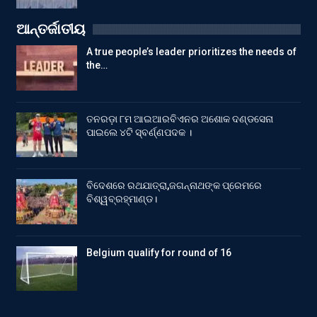
ଆନ୍ତର୍ଜାତୀୟ
A true people’s leader prioritizes the needs of
the…
ତନରଡ଼ା ୮ମ ଆଇଆରବିଏନର ଅଶୋକ ଦଣ୍ଡସେନା
ପାଇଲେ ୪ଟି ସ୍ବର୍ଣ୍ଣପଦକ ।
ବିଦେଶରେ ରଥଯାତ୍ରା,ଜଗନ୍ନାଥଙ୍କ ପ୍ରେମରେ
ବିଶ୍ୱବ୍ରହ୍ମାଣ୍ଡ।
Belgium qualify for round of 16