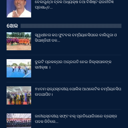
ବେଲଗୁଣ୍ଠା ବ୍ଳକ ଅଧ୍ୟକ୍ଷ ତଥା ବିଶିଷ୍ଟ ରାଜନୀତିଜ୍ଞ
ପ୍ରଶାନ୍ତ…
ଖେଳ
ସ୍ୱାଧୀନତା କପ ଫୁଟବଲ ଚମ୍ପିୟାନସିପରେ ବାଲିଗୁଡା ଓ
ସିପାଞ୍ଜିରୀ ଦଳ…
ଦୁଇଟି ପ୍ରକଳ୍ପର ଅଗ୍ରଗତି ନେଇ ଜିଲ୍ଲାପାଳଙ୍କ
ସମୀକ୍ଷା ।
୭୪ତମ ରାଜ୍ଯସ୍ତରୀୟ ପୋଲିସ ଆଥଲେଟିକ ଚମ୍ପିୟନସିପ
ଉଦଯାପିତ।
ଜାତୀୟସ୍ତରୀୟ ସଫ୍ଟ ବଲ୍ ପ୍ରତିଯୋଗିତାରେ ବ୍ରୋଞ୍ଜ
ପଦକ ଜିତିଲେ…