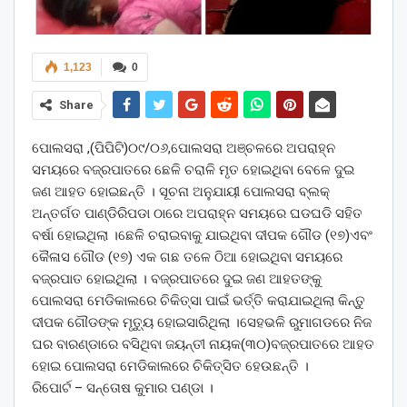
1,123
0
Share
ପୋଲସରା ,(ପିପିଟି)୦୯/୦୬,ପୋଲସରା ଅଞ୍ଚଳରେ ଅପରାହ୍ନ
ସମୟରେ ବଜ୍ରପାତରେ ଛେଳି ଚରାଳି ମୃତ ହୋଇଥିବା ବେଳେ ଦୁଇ
ଜଣ ଆହତ ହୋଇଛନ୍ତି । ସୂଚନା ଅନୁଯାୟୀ ପୋଲସରା ବ୍ଲକ୍
ଅନ୍ତର୍ଗତ ପାଣ୍ଡିରିପଡା ଠାରେ ଅପରାହ୍ନ ସମୟରେ ଘଡଘଡି ସହିତ
ବର୍ଷା ହୋଇଥିଲା ।ଛେଳି ଚରାଇବାକୁ ଯାଇଥିବା ଦୀପକ ଗୌଡ (୧୭)ଏବଂ
କୈଳାସ ଗୌଡ (୧୭) ଏକ ଗଛ ତଳେ ଠିଆ ହୋଇଥିବା ସମୟରେ
ବଜ୍ରପାତ ହୋଇଥିଲା । ବଜ୍ରପାତରେ ଦୁଇ ଜଣ ଆହତଙ୍କୁ
ପୋଲସରା ମେଡିକାଲରେ ଚିକିତ୍ସା ପାଇଁ ଭର୍ତ୍ତି କରାଯାଇଥିଲା କିନ୍ତୁ
ଦୀପକ ଗୌଡଙ୍କ ମୃତ୍ୟୁ ହୋଇସାରିଥିଲା ।ସେହଭଳି ରୁମାଗଡରେ ନିଜ
ଘର ବାରଣ୍ଡାରେ ବସିଥିବା ଜୟନ୍ତୀ ନାୟକ(୩୦)ବଜ୍ରପାତରେ ଆହତ
ହୋଇ ପୋଲସରା ମେଡିକାଲରେ ଚିକିତ୍ସିତ ହେଉଛନ୍ତି ।
ରିପୋର୍ଟ – ସନ୍ତୋଷ କୁମାର ପଣ୍ଡା ।