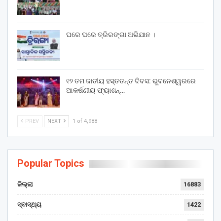
ଘରେ ଘରେ ତ୍ରିରଙ୍ଗା ଅଭିଯାନ ।
୧୨ ତମ ଜାତୀୟ ହସ୍ତତନ୍ତ ଦିବସ: ଭୁବନେଶ୍ୱରରେ
ଆକର୍ଷଣୀୟ ଫ୍ୟାଶନ୍…
PREV
NEXT
1 of 4,988
Popular Topics
ଜିଲ୍ଲା
16883
ସ୍ବାସ୍ଥ୍ୟ
1422