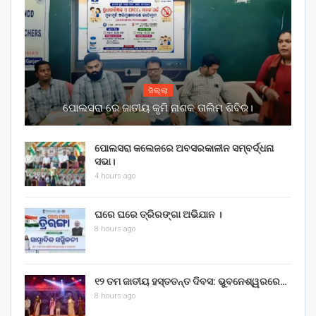
ଜିଲ୍ଲା
ପୋଲସରା ରେ ଜାତୀୟ କୃମି ନାଶକ ତାଲିମ ଶିବିର।
ପୋଲସରା କଲେଜରେ ଅବସରକାଳୀନ ସମ୍ବର୍ଦ୍ଧନା
ସଭା।
4 hours ago
ଘରେ ଘରେ ତ୍ରିରଙ୍ଗା ଅଭିଯାନ ।
8 hours ago
୧୨ ତମ ଜାତୀୟ ହସ୍ତତନ୍ତ ଦିବସ: ଭୁବନେଶ୍ୱରରେ…
8 hours ago