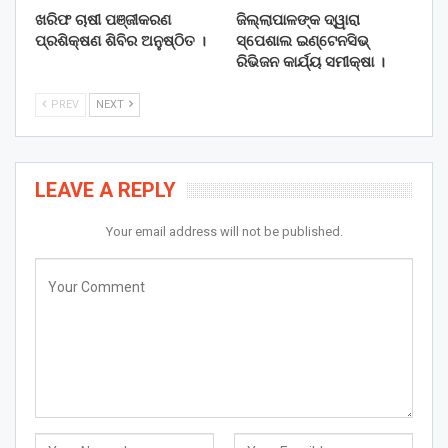
ଖରିଫ ଚାଷୀ ପଞ୍ଜୀକରଣ
ଜିଲ୍ଲାପାଳଙ୍କ ଦ୍ୱାରା
ପ୍ରଶିକ୍ଷଣ ଶିବିର ଅନୁଷ୍ଠିତ ।
ସ୍ପେଶାଲ ଇଣ୍ଟେନସିଭ୍
ରିଭିଜନ କାର୍ଯ୍ୟ ସମୀକ୍ଷା ।
PREV
NEXT
LEAVE A REPLY
Your email address will not be published.