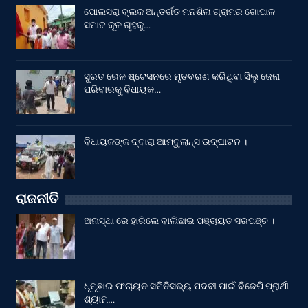
ପୋଲସରା ବ୍ଲକ ଅନ୍ତର୍ଗତ ମନଶିଳା ଗ୍ରାମର ଗୋପାଳ
ସମାଜ କୂଳ ଗୃହକୁ…
ସୁରତ ରେଳ ଷ୍ଟେସନରେ ମୃତବରଣ କରିଥିବା ସିଲୁ ଜେନା
ପରିବାରକୁ ବିଧାୟକ…
ବିଧାୟକଙ୍କ ଦ୍ବାରା ଆମ୍ବୁଲାନ୍ସ ଉଦ୍‌ଘାଟନ ।
ରାଜନୀତି
ଅନାସ୍ଥା ରେ ହାରିଲେ ବାଲିଛାଇ ପଞ୍ଚାୟତ ସରପଞ୍ଚ ।
ଧୂମୂଛାଇ ପଂଚାୟତ ସମିତିସଭ୍ୟ ପଦବୀ ପାଇଁ ବିଜେପି ପ୍ରାର୍ଥୀ
ଶ୍ୟାମ…