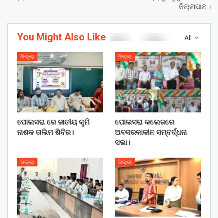
ଜିଲ୍ଲାପାଳ ।
You Might Also Like
All
ଜିଲ୍ଲା
ଜିଲ୍ଲା
ପୋଲସରା ରେ ଜାତୀୟ କୃମି
ପୋଲସରା କଲେଜରେ
ନାଶକ ତାଲିମ ଶିବିର।
ଅବସରକାଳୀନ ସମ୍ବର୍ଦ୍ଧନା
ସଭା।
ଜିଲ୍ଲା
ଜିଲ୍ଲା