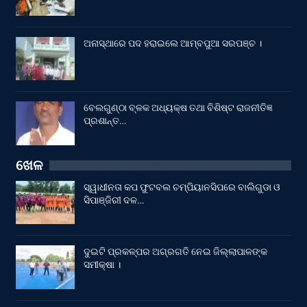
ଅନାସ୍ଥାରେ ପଦ ହରାଇଲେ ଆମ୍ବପୁଆ ସରପଞ୍ଚ ।
ବେଲଗୁଣ୍ଠା ବ୍ଳକ ଅଧ୍ୟକ୍ଷ ତଥା ବିଶିଷ୍ଟ ରାଜନୀତିଜ୍ଞ
ପ୍ରଶାନ୍ତ…
ଖେଳ
ସ୍ୱାଧୀନତା କପ ଫୁଟବଲ ଚମ୍ପିୟାନସିପରେ ବାଲିଗୁଡା ଓ
ସିପାଞ୍ଜିରୀ ଦଳ…
ଦୁଇଟି ପ୍ରକଳ୍ପର ଅଗ୍ରଗତି ନେଇ ଜିଲ୍ଲାପାଳଙ୍କ
ସମୀକ୍ଷା ।