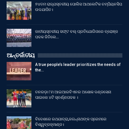
୭୪ତମ ରାଜ୍ଯସ୍ତରୀୟ ପୋଲିସ ଆଥଲେଟିକ ଚମ୍ପିୟନସିପ
ଉଦଯାପିତ।
ଜାତୀୟସ୍ତରୀୟ ସଫ୍ଟ ବଲ୍ ପ୍ରତିଯୋଗିତାରେ ବ୍ରୋଞ୍ଜ
ପଦକ ଜିତିଲେ…
ଆନ୍ତର୍ଜାତୀୟ
A true people’s leader prioritizes the needs of
the…
ତନରଡ଼ା ୮ମ ଆଇଆରବିଏନର ଅଶୋକ ଦଣ୍ଡସେନା
ପାଇଲେ ୪ଟି ସ୍ବର୍ଣ୍ଣପଦକ ।
ବିଦେଶରେ ରଥଯାତ୍ରା,ଜଗନ୍ନାଥଙ୍କ ପ୍ରେମରେ
ବିଶ୍ୱବ୍ରହ୍ମାଣ୍ଡ।