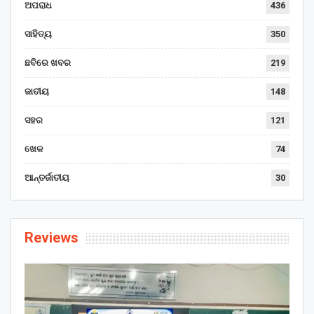
ଅପରାଧ
436
ସାହିତ୍ୟ
350
ଛବିରେ ଖବର
219
ଜାତୀୟ
148
ସହର
121
ଖେଳ
74
ଆନ୍ତର୍ଜାତୀୟ
30
Reviews