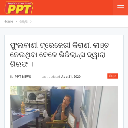
Home
ଜିଲ୍ଲା
ଫୁଲବାଣୀ ଟ୍ରେଜେରୀ କିରାଣୀ ଲାଞ୍ଚ
ନେଉଥିବା ବେଳେ ଭିଜିଲାନ୍ସ ଦ୍ୱାରା
ଗିରଫ ।
ଜିଲ୍ଲା
Last updated
Aug 21, 2020
By
PPT NEWS