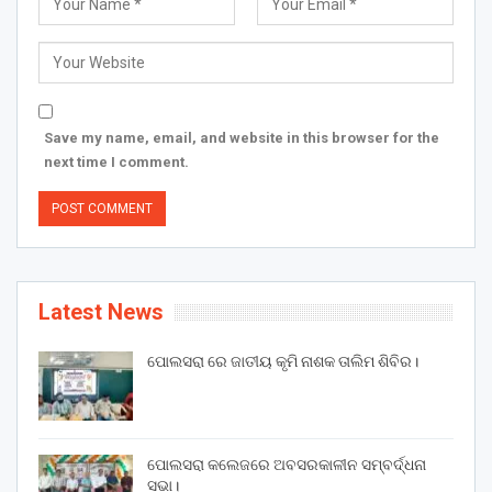
Save my name, email, and website in this browser for the
next time I comment.
Latest News
ପୋଲସରା ରେ ଜାତୀୟ କୃମି ନାଶକ ତାଲିମ ଶିବିର।
ପୋଲସରା କଲେଜରେ ଅବସରକାଳୀନ ସମ୍ବର୍ଦ୍ଧନା
ସଭା।