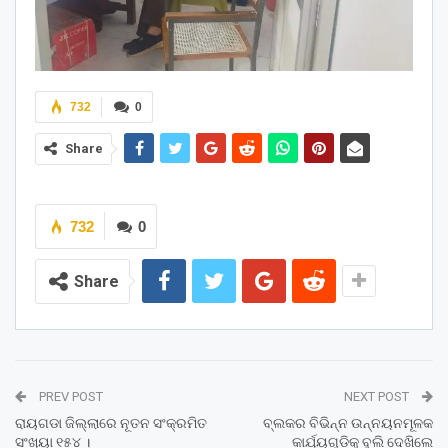
732
0
Share
732
0
Share
PREV POST
NEXT POST
ରାୟଗଡା ଜିଲ୍ଲାରେ ନୂତନ ସଂକ୍ରମିତ
ବ୍ଲକର ବିଭିନ୍ନ ଉନ୍ନୟନମୂଳକ
ସଂଖ୍ୟା ୧୫୪ ।
କାର୍ଯ୍ୟଗୁଡିକୁ ବୁଲି ଦେଖିଲେ