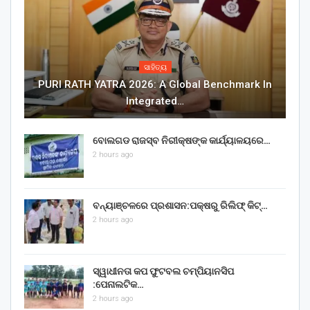
ସାହିତ୍ୟ
PURI RATH YATRA 2026: A Global Benchmark In
Integrated…
ବୋଲଗଡ ରାଜସ୍ବ ନିରୀକ୍ଷଙ୍କ କାର୍ଯ୍ୟାଳୟରେ…
2 hours ago
ବନ୍ୟାଞ୍ଚଳରେ ପ୍ରଶାସନ:ପକ୍ଷରୁ ରିଲିଫ୍ କିଟ୍…
2 hours ago
ସ୍ୱାଧୀନତା କପ ଫୁଟବଲ ଚମ୍ପିୟାନସିପ
:ପେନାଲଟିକ…
2 hours ago