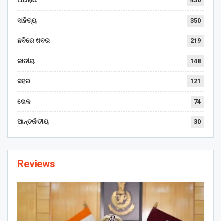
ଅପରାଧ
436
ସାହିତ୍ୟ
350
ଛବିରେ ଖବର
219
ଜାତୀୟ
148
ସହର
121
ଖେଳ
74
ଆନ୍ତର୍ଜାତୀୟ
30
Reviews