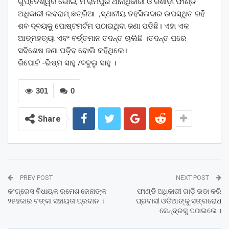
ଗୁପ୍ତେଶ୍ୱର ଭୋଇ, ମ.ରାମପୁର ଥାନାଧିକାରୀ ଓ ରିଶୀଡ଼ା ଫାଣ୍ଡି
ଅଧିକାରୀ ଲବରାମ୍ ଛତ୍ରିଆ ,ସ୍ଥାନୀୟ ତହସିଲଦାର ଉପସ୍ଥିତ ରହି
ଶବ ଦ୍ବୟକୁ ପୋଷ୍ଟମର୍ଟମ ପଠାଇଥିବା ଜଣା ପଡିଛି। ଏହା ଏକ
ଆତ୍ମହତ୍ୟା ଏବଂ ବର୍ତ୍ତମାନ ତଦନ୍ତ ଚାଲିଛି ।ତଦନ୍ତ ପରେ
ସବିଶେଷ ଜଣା ପଡ଼ିବ ବୋଲି କହିଥିଲେ।
ରିପୋର୍ଟ -ଭିଷ୍ମ ସାହୁ /ବବୁଲୁ ସାହୁ ।
301
0
Share
PREV POST
NEXT POST
କଂଗ୍ରେସ ବିଧାୟକ ରମେଶ ଜେନାଙ୍କ
ଫାଣ୍ଡି ଅଧିକାରୀ ଗାଡ଼ି ଭଡା କରି
୨୫ହଜାର ଟଙ୍କା ସହାୟତା ପ୍ରଦାନ ।
ପ୍ରବାସୀ ଓଡିଆଙ୍କୁ ସଙ୍ଗରୋଧ
କେନ୍ଦ୍ରକୁ ପଠାଇଲେ ।