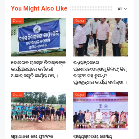
You Might Also Like
All
ଜିଲ୍ଲା
ଜିଲ୍ଲା
ବୋଲଗଡ ରାଜସ୍ବ ନିରୀକ୍ଷଙ୍କ
ବନ୍ୟାଞ୍ଚଳରେ
କାର୍ଯ୍ୟାଳୟରେ କର୍ମଚାରୀ
ପ୍ରଶାସନ:ପକ୍ଷରୁ ରିଲିଫ୍ କିଟ୍
ଅଭାବ,ଜରୁରି କାର୍ଯ୍ୟ ଠପ୍ ।
ବଣ୍ଟନ ସହ ତୁରନ୍ତ
ପୁନରୁଦ୍ଧାର କାର୍ଯ୍ୟ ସମୀକ୍ଷା ।
ଜିଲ୍ଲା
ଜିଲ୍ଲା
ସ୍ୱାଧୀନତା କପ ଫୁଟବଲ
ରାଜ୍ୟସ୍ତରୀୟ ଜାତୀୟ