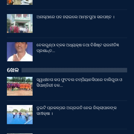
ଅନାସ୍ଥାରେ ପଦ ହରାଇଲେ ଆମ୍ବପୁଆ ସରପଞ୍ଚ ।
ବେଲଗୁଣ୍ଠା ବ୍ଳକ ଅଧ୍ୟକ୍ଷ ତଥା ବିଶିଷ୍ଟ ରାଜନୀତିଜ୍ଞ
ପ୍ରଶାନ୍ତ…
ଖେଳ
ସ୍ୱାଧୀନତା କପ ଫୁଟବଲ ଚମ୍ପିୟାନସିପରେ ବାଲିଗୁଡା ଓ
ସିପାଞ୍ଜିରୀ ଦଳ…
ଦୁଇଟି ପ୍ରକଳ୍ପର ଅଗ୍ରଗତି ନେଇ ଜିଲ୍ଲାପାଳଙ୍କ
ସମୀକ୍ଷା ।