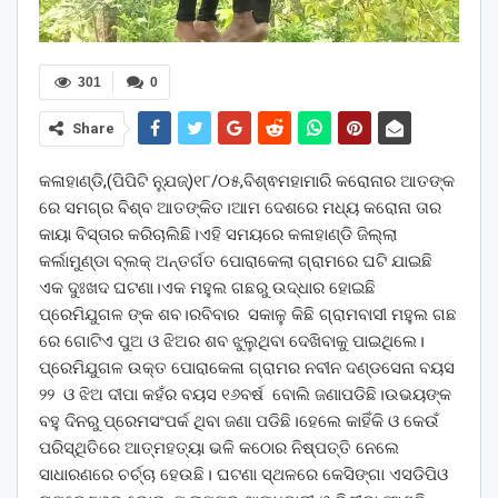
301
0
Share
କଳାହାଣ୍ଡି,(ପିପିଟି ନ୍ଯୁଜ୍)୧୮/୦୫,ବିଶ୍ଵମହାମାରି କରୋନାର ଆତଙ୍କ
ରେ ସମଗ୍ର ବିଶ୍ବ ଆତଙ୍କିତ।ଆମ ଦେଶରେ ମଧ୍ୟ କରୋନା ତାର
କାୟା ବିସ୍ତାର କରିଚାଲିଛି।ଏହି ସମୟରେ କଳାହାଣ୍ଡି ଜିଲ୍ଲା
କର୍ଲାମୁଣ୍ଡା ବ୍ଲକ୍ ଅନ୍ତର୍ଗତ ପୋରାକେଲା ଗ୍ରାମରେ ଘଟି ଯାଇଛି
ଏକ ଦୁଃଖଦ ଘଟଣା।ଏକ ମହୁଲ ଗଛରୁ ଉଦ୍ଧାର ହୋଇଛି
ପ୍ରେମିଯୁଗଳ ଙ୍କ ଶବ।ରବିବାର ସକାଳୁ କିଛି ଗ୍ରାମବାସୀ ମହୁଲ ଗଛ
ରେ ଗୋଟିଏ ପୁଅ ଓ ଝିଅର ଶବ ଝୁଲୁଥିବା ଦେଖିବାକୁ ପାଇଥିଲେ।
ପ୍ରେମିଯୁଗଳ ଉକ୍ତ ପୋରାକେଳା ଗ୍ରାମର ନବୀନ ଦଣ୍ଡସେନା ବୟସ
୨୨ ଓ ଝିଅ ଦୀପା କହଁର ବୟସ ୧୬ବର୍ଷ ବୋଲି ଜଣାପଡିଛି।ଉଭୟଙ୍କ
ବହୁ ଦିନରୁ ପ୍ରେମସଂପର୍କ ଥିବା ଜଣା ପଡିଛି।ହେଲେ କାହିଁକି ଓ କେଉଁ
ପରିସ୍ଥିତିରେ ଆତ୍ମହତ୍ୟା ଭଳି କଠୋର ନିଷ୍ପତ୍ତି ନେଲେ
ସାଧାରଣରେ ଚର୍ଚ୍ଚା ହେଉଛି। ଘଟଣା ସ୍ଥଳରେ କେସିଙ୍ଗା ଏସଡିପିଓ