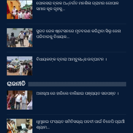
ପୋଲସରା ବ୍ଲକ ଅନ୍ତର୍ଗତ ମନଶିଳା ଗ୍ରାମର ଗୋପାଳ
ସମାଜ କୂଳ ଗୃହକୁ…
ସୁରତ ରେଳ ଷ୍ଟେସନରେ ମୃତବରଣ କରିଥିବା ସିଲୁ ଜେନା
ପରିବାରକୁ ବିଧାୟକ…
ବିଧାୟକଙ୍କ ଦ୍ବାରା ଆମ୍ବୁଲାନ୍ସ ଉଦ୍‌ଘାଟନ ।
ରାଜନୀତି
ଅନାସ୍ଥା ରେ ହାରିଲେ ବାଲିଛାଇ ପଞ୍ଚାୟତ ସରପଞ୍ଚ ।
ଧୂମୂଛାଇ ପଂଚାୟତ ସମିତିସଭ୍ୟ ପଦବୀ ପାଇଁ ବିଜେପି ପ୍ରାର୍ଥୀ
ଶ୍ୟାମ…