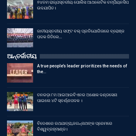
୭୪ତମ ରାଜ୍ଯସ୍ତରୀୟ ପୋଲିସ ଆଥଲେଟିକ ଚମ୍ପିୟନସିପ
ଉଦଯାପିତ।
ଜାତୀୟସ୍ତରୀୟ ସଫ୍ଟ ବଲ୍ ପ୍ରତିଯୋଗିତାରେ ବ୍ରୋଞ୍ଜ
ପଦକ ଜିତିଲେ…
ଆନ୍ତର୍ଜାତୀୟ
A true people’s leader prioritizes the needs of
the…
ତନରଡ଼ା ୮ମ ଆଇଆରବିଏନର ଅଶୋକ ଦଣ୍ଡସେନା
ପାଇଲେ ୪ଟି ସ୍ବର୍ଣ୍ଣପଦକ ।
ବିଦେଶରେ ରଥଯାତ୍ରା,ଜଗନ୍ନାଥଙ୍କ ପ୍ରେମରେ
ବିଶ୍ୱବ୍ରହ୍ମାଣ୍ଡ।