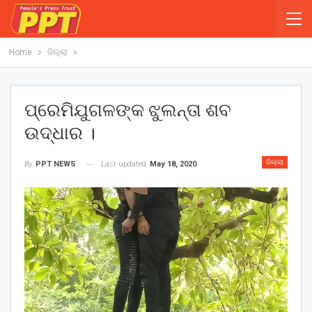
Home
ଜିଲ୍ଲା
ପ୍ରେମିଯୁଗଳଙ୍କ ଝୁଲନ୍ତା ଶବ
ଉଦ୍ଧାର ।
ଜିଲ୍ଲା
Last updated
May 18, 2020
By
PPT NEWS