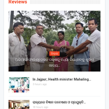
Reviews
ଜିଲ୍ଲା
ଅଭିଆରା ଫାଉଣ୍ଡେସନ ପକ୍ଷରୁ ବନ୍ୟା ବିପନ୍ନଙ୍କୁ ଶୁଖିଲା
ଖାଦ୍ୟ…
In Jajpur; Health minister Mahaling…
3 hours ago
ରାଜ୍ୟରେ ବିଜ୍ଞାନ ଗବେଷଣା ଓ ପ୍ରଯୁକ୍ତି…
18 hours ago