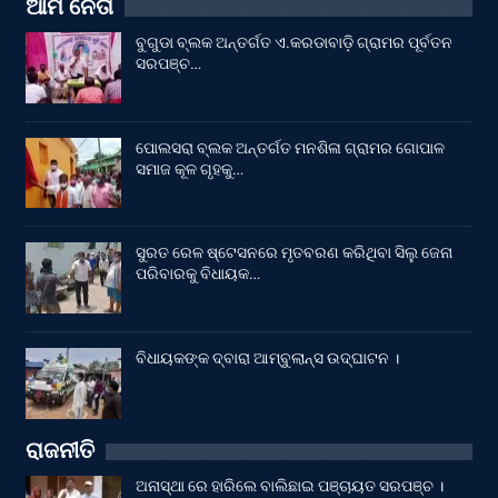
ଆମ ନେତା
ବୁଗୁଡା ବ୍ଲକ ଅନ୍ତର୍ଗତ ଏ.କରଡାବାଡ଼ି ଗ୍ରାମର ପୂର୍ବତନ
ସରପଞ୍ଚ…
ପୋଲସରା ବ୍ଲକ ଅନ୍ତର୍ଗତ ମନଶିଳା ଗ୍ରାମର ଗୋପାଳ
ସମାଜ କୂଳ ଗୃହକୁ…
ସୁରତ ରେଳ ଷ୍ଟେସନରେ ମୃତବରଣ କରିଥିବା ସିଲୁ ଜେନା
ପରିବାରକୁ ବିଧାୟକ…
ବିଧାୟକଙ୍କ ଦ୍ବାରା ଆମ୍ବୁଲାନ୍ସ ଉଦ୍‌ଘାଟନ ।
ରାଜନୀତି
ଅନାସ୍ଥା ରେ ହାରିଲେ ବାଲିଛାଇ ପଞ୍ଚାୟତ ସରପଞ୍ଚ ।