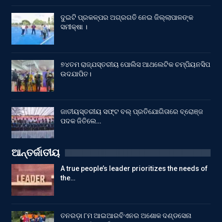
ଦୁଇଟି ପ୍ରକଳ୍ପର ଅଗ୍ରଗତି ନେଇ ଜିଲ୍ଲାପାଳଙ୍କ
ସମୀକ୍ଷା ।
୭୪ତମ ରାଜ୍ଯସ୍ତରୀୟ ପୋଲିସ ଆଥଲେଟିକ ଚମ୍ପିୟନସିପ
ଉଦଯାପିତ।
ଜାତୀୟସ୍ତରୀୟ ସଫ୍ଟ ବଲ୍ ପ୍ରତିଯୋଗିତାରେ ବ୍ରୋଞ୍ଜ
ପଦକ ଜିତିଲେ…
ଆନ୍ତର୍ଜାତୀୟ
A true people’s leader prioritizes the needs of
the…
ତନରଡ଼ା ୮ମ ଆଇଆରବିଏନର ଅଶୋକ ଦଣ୍ଡସେନା