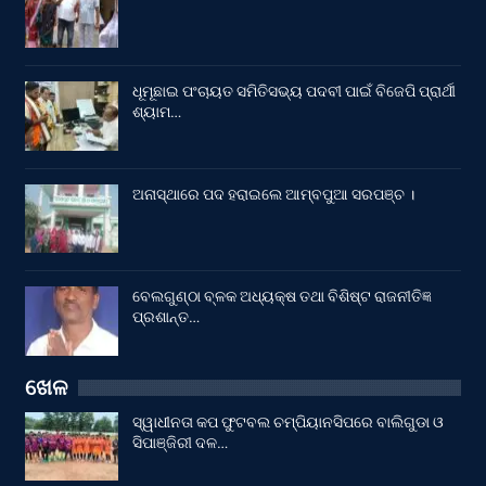
ଧୂମୂଛାଇ ପଂଚାୟତ ସମିତିସଭ୍ୟ ପଦବୀ ପାଇଁ ବିଜେପି ପ୍ରାର୍ଥୀ
ଶ୍ୟାମ…
ଅନାସ୍ଥାରେ ପଦ ହରାଇଲେ ଆମ୍ବପୁଆ ସରପଞ୍ଚ ।
ବେଲଗୁଣ୍ଠା ବ୍ଳକ ଅଧ୍ୟକ୍ଷ ତଥା ବିଶିଷ୍ଟ ରାଜନୀତିଜ୍ଞ
ପ୍ରଶାନ୍ତ…
ଖେଳ
ସ୍ୱାଧୀନତା କପ ଫୁଟବଲ ଚମ୍ପିୟାନସିପରେ ବାଲିଗୁଡା ଓ
ସିପାଞ୍ଜିରୀ ଦଳ…