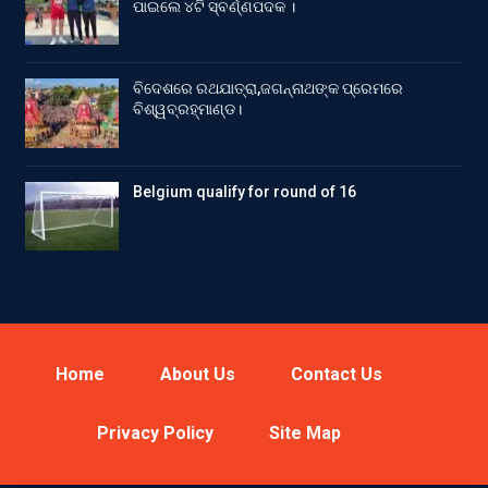
ପାଇଲେ ୪ଟି ସ୍ବର୍ଣ୍ଣପଦକ ।
ବିଦେଶରେ ରଥଯାତ୍ରା,ଜଗନ୍ନାଥଙ୍କ ପ୍ରେମରେ
ବିଶ୍ୱବ୍ରହ୍ମାଣ୍ଡ।
Belgium qualify for round of 16
Home
About Us
Contact Us
Privacy Policy
Site Map