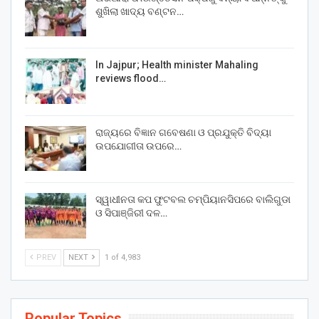
ଶୁଖିଲା ଖାଦ୍ୟ ବଣ୍ଟନ…
In Jajpur; Health minister Mahaling
reviews flood…
ରାଜ୍ୟରେ ବିଜ୍ଞାନ ଗବେଷଣା ଓ ପ୍ରଯୁକ୍ତି ବିଦ୍ୟା
ଉପଯୋଗୀତା ଉପରେ…
ସ୍ୱାଧୀନତା କପ ଫୁଟବଲ ଚମ୍ପିୟାନସିପରେ ବାଲିଗୁଡା
ଓ ସିପାଞ୍ଜିରୀ ଦଳ…
PREV
NEXT
1 of 4,983
Popular Topics