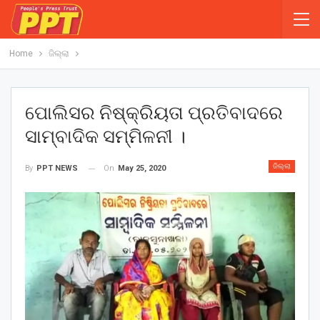
Home
ଜିଲ୍ଲା
ପୋଲିସର ନିଷ୍କ୍ରିୟତା ପ୍ରତିବାଦରେ
ସାମ୍ବାଦିକ ସମ୍ମିଳନୀ ।
ଜିଲ୍ଲା
On
May 25, 2020
By
PPT NEWS