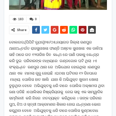
183
0
Share
ବୋଲଗଡ,(ପିପିଟି ନ୍ଯୁଜ୍)୨୫/୦୫,ନୟାଗଡ ଜିଲ୍ଲା ରଣପୁର
ଥାନାଅନ୍ତର୍ଗତ ରାଜସୁନାଖଳା ଫାଣ୍ଡି ଅଞ୍ଚଳ ସୁନାଖଳା ଏକ ଡାଳିଆ
ସାହି ଠାରେ ଗତ ୧୨ତାରିଖ ଦିନ କାନ୍ଥ ରେ ପାଣି ପକାକୁ କେନ୍ଦ୍ର
କରି ଦୁଇ ପରିବାରଙ୍କ ମଧ୍ୟ୍ୟରେ ଗଣ୍ଡଗୋଳ ଘଟି ଥିଲା ।ଏ
ସଂକ୍ରାନ୍ତେ ରଣପୁର ଥାନା ରେ ଅଭିଯୋଗ ହୋଇଥିଲା ।ରଣପୁର
ଥାନା ଏକ ମାମଲା ରୁଜୁ ହୋଇଛି ।ଘଟଣା ଘଟିବାର ୧୨ ଦିନପରେ
ମଧ୍ୟ୍ୟ ପୋଲିସ ହାତ ଖାଲି ଯାହା କି ଅଭିଯୁକ୍ତ ଖୁଲମ ଖୋଲା
ବୁଲୁଥିବା ବେଳେ ଅଭିଯୁକ୍ତକୁ ଧରି ବାରେ ପୋଲିସ ଅକ୍ଷମତା ଥିବା
ଜଣା ପଡିଛି ।ପୋଲିସର ନିଷ୍କ୍ରିୟତାକୁ ନେଇ ସାହୁ ଏକ ସାମ୍ୱାଦିକ
ସମ୍ମିଳନୀ କରି ନିଜର ମତବ୍ୟକ୍ତ କରିଥିଲେ । ତାଙ୍କ ପରିବାର
ପୁଅ, ଝିଅ ଓ ସ୍ତ୍ରୀ ଆକ୍ରମଣର ଶିକାର ହୋଇ ଯନ୍ତ୍ରଣା ଭୋଗ
କରୁଥିବା ବେଳେ ଅଭିଯୁକ୍ତକୁ ଧରି ବାରେ ପୋଲିସ କୁଣ୍ଠାବୋଧ