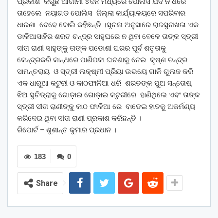
ପ୍ରକାଶ କରୁଛି ଆଗାମୀ ୪ଦିନ ମଧ୍ୟରେ ପୋଲିସ ଯଦି ନ ଧରେ
ତାହେଲେ ନୟାଗଡ ପୋଲିସ ଜିଲ୍ଲା କାର୍ଯ୍ୟାଳୟରେ ସପରିବାର
ଧାରଣା ଦେବେ ବୋଲି କହିଛନ୍ତି ।ସୂଚନା ଅନୁସାରେ ରାଜସୁନାଖଳା ଏକ
ଡାଳିଆସାହିର ଶରତ ଚନ୍ଦ୍ର ସାହୁଘରେ ନ ଥିବା ବେଳେ ତାଙ୍କ ସ୍ତ୍ରୀ
ସୀତା ରାଣୀ ସାହୁଙ୍କୁ ତାଙ୍କ ପଡୋଶୀ ଘରର ପୂର୍ବ ଶତୃତାକୁ
କେନ୍ଦ୍ରକରି କାନ୍ଥରେ ପାଣିପକା ଘଟଣାକୁ ନେଇ କୃଷ୍ଣ ଚନ୍ଦ୍ର
ସାମନ୍ତରାୟ ଓ ସ୍ତ୍ରୀ ଲକ୍ଷ୍ମୀ ପ୍ରିୟା ଉଭୟେ ଗାଳି ଗୁଲଜ କରି
ଏକ ଧାରୁଆ କଟୁରୀ ଓ କାଠଫାଳିଆ ଧରି ଶରତଙ୍କ ପୁଅ ସନ୍ତୋଷ,
ଝିଅ ସୁଚିତ୍ରାକୁ ଗୋଡ଼ାଇ ଗୋଡ଼ାଇ କଟୁରୀରେ ହାଣିଥିଲେ ଏବଂ ତାଙ୍କ
ସ୍ତ୍ରୀ ସୀତା ରାଣୀଙ୍କୁ କାଠ ଫାଳିଆ ରେ ବାଡେଇ ହାତକୁ ଅକର୍ମଣ୍ୟ
କରିଦେଇ ଥିବା ସୀତା ରାଣୀ ପ୍ରକାଶ କରିଛନ୍ତି ।
ରିପୋର୍ଟ – ଶୁଶାନ୍ତ କୁମାର ପ୍ରଧାନ ।
183
0
Share