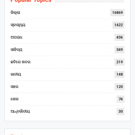
ଜିଲ୍ଲା
16869
ସ୍ବାସ୍ଥ୍ୟ
1422
ଅପରାଧ
436
ସାହିତ୍ୟ
349
ଛବିରେ ଖବର
219
ଜାତୀୟ
148
ସହର
120
ଖେଳ
74
ଆନ୍ତର୍ଜାତୀୟ
30