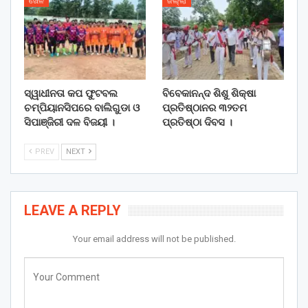
ଖେଳ
ଜିଲ୍ଲା
ସ୍ୱାଧୀନତା କପ ଫୁଟବଲ
ବିବେକାନନ୍ଦ ଶିଶୁ ଶିକ୍ଷା
ଚମ୍ପିୟାନସିପରେ ବାଲିଗୁଡା ଓ
ପ୍ରତିଷ୍ଠାନର ୩୨ତମ
ସିପାଞ୍ଜିରୀ ଦଳ ବିଜୟୀ ।
ପ୍ରତିଷ୍ଠା ଦିବସ ।
PREV
NEXT
LEAVE A REPLY
Your email address will not be published.