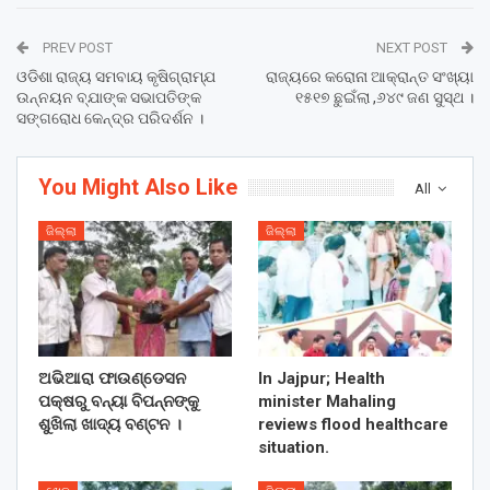
PREV POST
NEXT POST
ଓଡିଶା ରାଜ୍ୟ ସମବାୟ କୃଷିଗ୍ରାମ୍ଯ
ରାଜ୍ୟରେ କରୋନା ଆକ୍ରାନ୍ତ ସଂଖ୍ୟା
ଉନ୍ନୟନ ବ୍ଯାଙ୍କ ସଭାପତିଙ୍କ
୧୫୧୭ ଛୁଇଁଲା ,୬୪୯ ଜଣ ସୁସ୍ଥ ।
ସଙ୍ଗରୋଧ କେନ୍ଦ୍ର ପରିଦର୍ଶନ ।
You Might Also Like
All
ଜିଲ୍ଲା
ଜିଲ୍ଲା
ଅଭିଆରା ଫାଉଣ୍ଡେସନ
In Jajpur; Health
ପକ୍ଷରୁ ବନ୍ୟା ବିପନ୍ନଙ୍କୁ
minister Mahaling
ଶୁଖିଲା ଖାଦ୍ୟ ବଣ୍ଟନ ।
reviews flood healthcare
situation.