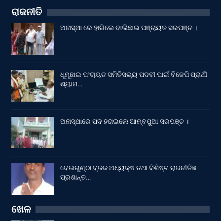
ରାଜନୀତି
ଅନାସ୍ଥା ରେ ହାରିଲେ ବାଲିଛାଇ ପଞ୍ଚାୟତ ସରପଞ୍ଚ ।
ଧୂମୂଛାଇ ପଂଚାୟତ ସମିତିସଭ୍ୟ ପଦବୀ ପାଇଁ ବିଜେପି ପ୍ରାର୍ଥୀ
ଶ୍ୟାମ…
ଅନାସ୍ଥାରେ ପଦ ହରାଇଲେ ଆମ୍ବପୁଆ ସରପଞ୍ଚ ।
ବେଲଗୁଣ୍ଠା ବ୍ଳକ ଅଧ୍ୟକ୍ଷ ତଥା ବିଶିଷ୍ଟ ରାଜନୀତିଜ୍ଞ
ପ୍ରଶାନ୍ତ…
ଖେଳ