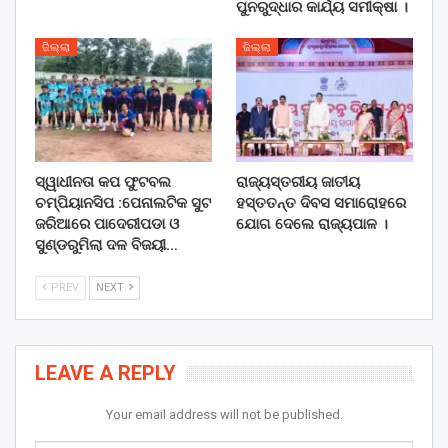
ପୁନରୁଦ୍ଧାର କାର୍ଯ୍ୟ ସମୀକ୍ଷା ।
ଜିଲ୍ଲା
ଜିଲ୍ଲା
ସ୍ୱାଧୀନତା କପ ଫୁଟବଲ
ରାଜ୍ୟସ୍ତରୀୟ ଜାତୀୟ
ଚମ୍ପିୟାନସିପ :ପେନାଲଟିକ ସୁଟ
ହସ୍ତତନ୍ତ ଦିବସ ସମାରୋହରେ
ଜରିଆରେ ପାଦେରୀପଡା ଓ
ଯୋଗ ଦେଲେ ରାଜ୍ୟପାଳ ।
ସୁଣ୍ଡରୁମିଲା ଦଳ ବିଜୟୀ…
PREV
NEXT
LEAVE A REPLY
Your email address will not be published.