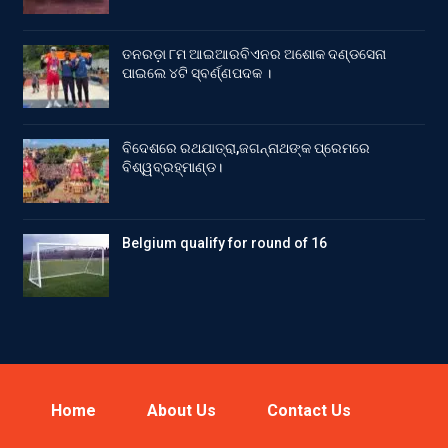
ତନରଡ଼ା ୮ମ ଆଇଆରବିଏନର ଅଶୋକ ଦଣ୍ଡସେନା
ପାଇଲେ ୪ଟି ସ୍ବର୍ଣ୍ଣପଦକ ।
ବିଦେଶରେ ରଥଯାତ୍ରା,ଜଗନ୍ନାଥଙ୍କ ପ୍ରେମରେ
ବିଶ୍ୱବ୍ରହ୍ମାଣ୍ଡ।
Belgium qualify for round of 16
Home
About Us
Contact Us