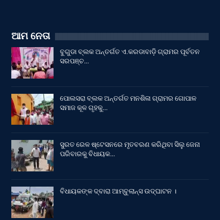
ଆମ ନେତା
ବୁଗୁଡା ବ୍ଲକ ଅନ୍ତର୍ଗତ ଏ.କରଡାବାଡ଼ି ଗ୍ରାମର ପୂର୍ବତନ
ସରପଞ୍ଚ…
ପୋଲସରା ବ୍ଲକ ଅନ୍ତର୍ଗତ ମନଶିଳା ଗ୍ରାମର ଗୋପାଳ
ସମାଜ କୂଳ ଗୃହକୁ…
ସୁରତ ରେଳ ଷ୍ଟେସନରେ ମୃତବରଣ କରିଥିବା ସିଲୁ ଜେନା
ପରିବାରକୁ ବିଧାୟକ…
ବିଧାୟକଙ୍କ ଦ୍ବାରା ଆମ୍ବୁଲାନ୍ସ ଉଦ୍‌ଘାଟନ ।