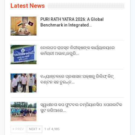
Latest News
PURI RATH YATRA 2026: A Global
Benchmark in Integrated…
ବୋଲଗଡ ରାଜସ୍ବ ନିରୀକ୍ଷଙ୍କ କାର୍ଯ୍ୟାଳୟରେ
କର୍ମଚାରୀ ଅଭାବ,ଜରୁରି…
ବନ୍ୟାଞ୍ଚଳରେ ପ୍ରଶାସନ:ପକ୍ଷରୁ ରିଲିଫ୍ କିଟ୍
ବଣ୍ଟନ ସହ ତୁରନ୍ତ…
ସ୍ୱାଧୀନତା କପ ଫୁଟବଲ ଚମ୍ପିୟାନସିପ :ପେନାଲଟିକ
ସୁଟ ଜରିଆରେ…
PREV
NEXT
1 of 4,985