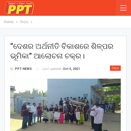
Home
ଜିଲ୍ଲା
“ଦେଶର ଅର୍ଥନୀତି ବିକାଶରେ ଶିଳ୍ପର
ଭୂମିକା” ଆଲୋଚନା ଚକ୍ର।
ଜିଲ୍ଲା
Last updated
Oct 5, 2021
By
PPT NEWS