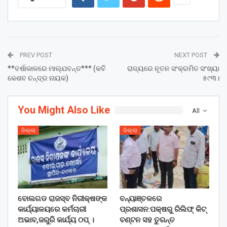
PREV POST
NEXT POST
**ବର୍ଷାକାଳରେ ମାଲ୍ଯବନ୍ତ*** (କବି
ରାଜ୍ୟରେ ନୂତନ ସଂକ୍ରମିତ ସଂଖ୍ୟା
କେଶବ ଚନ୍ଦ୍ର ନାୟକ)
୫୯୩।
You Might Also Like
All
ଜିଲ୍ଲା
ଜିଲ୍ଲା
ବୋଲଗଡ ରାଜସ୍ବ ନିରୀକ୍ଷଙ୍କ
ବନ୍ୟାଞ୍ଚଳରେ
କାର୍ଯ୍ୟାଳୟରେ କର୍ମଚାରୀ
ପ୍ରଶାସନ:ପକ୍ଷରୁ ରିଲିଫ୍ କିଟ୍
ଅଭାବ,ଜରୁରି କାର୍ଯ୍ୟ ଠପ୍ ।
ବଣ୍ଟନ ସହ ତୁରନ୍ତ