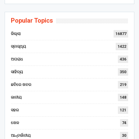
Popular Topics
ଜିଲ୍ଲା
16877
ସ୍ବାସ୍ଥ୍ୟ
1422
ଅପରାଧ
436
ସାହିତ୍ୟ
350
ଛବିରେ ଖବର
219
ଜାତୀୟ
148
ସହର
121
ଖେଳ
74
ଆନ୍ତର୍ଜାତୀୟ
30