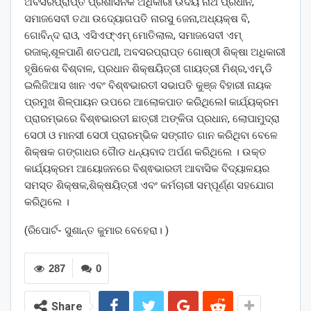
ଅବସରପ୍ରାପ୍ତ ପ୍ରଶାସନିକ ଅଧିକାରୀ ଉଦୟ ନାଥ ପ୍ରଧାନ,
ସମାଜସେବୀ ତଥା ଉଦ୍ୟୋଗପତି ନାରସୁ ଜେନା,ଅଧ୍ୟକ୍ଷ ବି,
ଗୋବିନ୍ଦ ରାଓ, ଏସିଏଫ୍ଏମ୍ ମୋତିଲାଲ, ସମାଜସେବୀ ଏମ୍
ରଜାକ୍,ଶୂଳପାଣି ଶତପଥୀ, ଅବସରପ୍ରାପ୍ତ ଗୋଷ୍ଠୀ ଶିକ୍ଷା ଅଧିକାରୀ
ହୃଷିକେଶ ବିଶ୍ବାଳ, ପ୍ରଧାନ ଶିକ୍ଷୟିତ୍ରୀ ଗାୟତ୍ରୀ ମିଶ୍ର,ଏମ୍,ଡି
ଇଲିଜିଆସ ଖାନ ଏବଂ ବିଶ୍ଵଭାରତୀ ସଭାପତି କୁଞ୍ଜ ବିହାରୀ ନାୟକ
ପ୍ରମୁଖ ଶିଳ୍ପାୟନ ଉପରେ ଆଲୋକପାତ କରିଥିଲେI କାର୍ଯ୍ୟକ୍ରମ
ପ୍ରାରମ୍ଭରେ ବିଶ୍ଵଭାରତୀ ଛାତ୍ରୀ ଅଙ୍କିତା ପ୍ରଧାନ, ଲୋପାମୁଦ୍ରା
ସେଠୀ ଓ ମାନସୀ ସେଠୀ ପ୍ରାରମ୍ଭିକ ସଙ୍ଗୀତ ଗାନ କରିଥିବା ବେଳେ
ଶିକ୍ଷକ ଗଙ୍ଗାଧର ଗୈାଡ ଧନ୍ୟବାଦ ଅର୍ପଣ କରିଥିଲେ । ଉକ୍ତ
କାର୍ଯ୍ୟକ୍ରମ ଆୟୋଜନରେ ବିଶ୍ଵଭାରତୀ ଆବାସିକ ବିଦ୍ୟାଳୟର
ସମସ୍ତ ଶିକ୍ଷକ,ଶିକ୍ଷୟିତ୍ରୀ ଏବଂ କର୍ମଚାରୀ ସମ୍ପୂର୍ଣ୍ଣ ସହଯୋଗ
କରିଥିଲେ ।
(ରିପୋର୍ଟ- ସୁଶାନ୍ତ କୁମାର ବେହେରା। )
287
0
Share