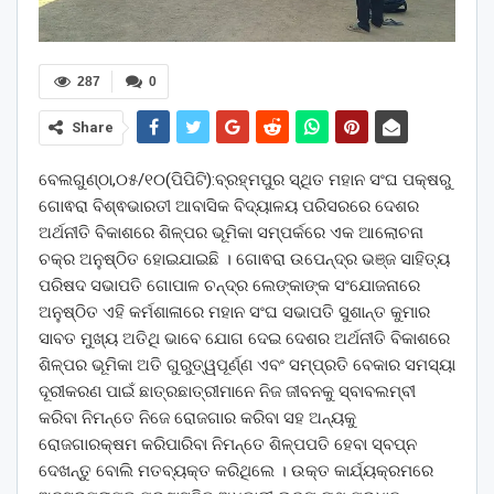
287
0
Share
ବେଲଗୁଣ୍ଠା,୦୫/୧୦(ପିପିଟି):ବ୍ରହ୍ମପୁର ସ୍ଥିତ ମହାନ ସଂଘ ପକ୍ଷରୁ
ଗୋଵରା ବିଶ୍ଵଭାରତୀ ଆବାସିକ ବିଦ୍ୟାଳୟ ପରିସରରେ ଦେଶର
ଅର୍ଥନୀତି ବିକାଶରେ ଶିଳ୍ପର ଭୂମିକା ସମ୍ପର୍କରେ ଏକ ଆଲୋଚନା
ଚକ୍ର ଅନୁଷ୍ଠିତ ହୋଇଯାଇଛି । ଗୋଵରା ଉପେନ୍ଦ୍ର ଭଞ୍ଜ ସାହିତ୍ୟ
ପରିଷଦ ସଭାପତି ଗୋପାଳ ଚନ୍ଦ୍ର ଲେଙ୍କାଙ୍କ ସଂଯୋଜନାରେ
ଅନୁଷ୍ଠିତ ଏହି କର୍ମଶାଳାରେ ମହାନ ସଂଘ ସଭାପତି ସୁଶାନ୍ତ କୁମାର
ସାବତ ମୁଖ୍ୟ ଅତିଥି ଭାବେ ଯୋଗ ଦେଇ ଦେଶର ଅର୍ଥନୀତି ବିକାଶରେ
ଶିଳ୍ପର ଭୂମିକା ଅତି ଗୁରୁତ୍ୱପୂର୍ଣ୍ଣ ଏବଂ ସମ୍ପ୍ରତି ବେକାର ସମସ୍ୟା
ଦୂରୀକରଣ ପାଇଁ ଛାତ୍ରଛାତ୍ରୀମାନେ ନିଜ ଜୀବନକୁ ସ୍ବାବଲମ୍ବୀ
କରିବା ନିମନ୍ତେ ନିଜେ ରୋଜଗାର କରିବା ସହ ଅନ୍ୟକୁ
ରୋଜଗାରକ୍ଷମ କରିପାରିବା ନିମନ୍ତେ ଶିଳ୍ପପତି ହେବା ସ୍ବପ୍ନ
ଦେଖନ୍ତୁ ବୋଲି ମତବ୍ୟକ୍ତ କରିଥିଲେ । ଉକ୍ତ କାର୍ଯ୍ୟକ୍ରମରେ