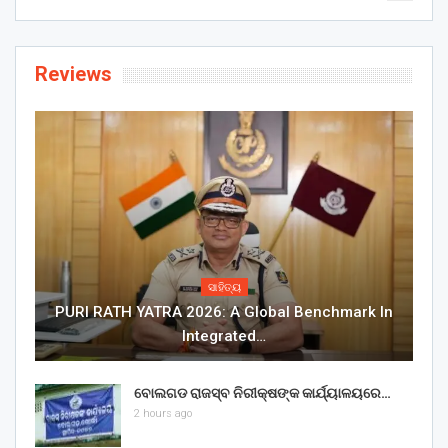
Reviews
ସାହିତ୍ୟ
PURI RATH YATRA 2026: A Global Benchmark In
Integrated…
ବୋଲଗଡ ରାଜସ୍ବ ନିରୀକ୍ଷଙ୍କ କାର୍ଯ୍ୟାଳୟରେ…
2 hours ago