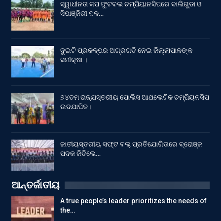
ସ୍ୱାଧୀନତା କପ ଫୁଟବଲ ଚମ୍ପିୟାନସିପରେ ବାଲିଗୁଡା ଓ
ସିପାଞ୍ଜିରୀ ଦଳ…
ଦୁଇଟି ପ୍ରକଳ୍ପର ଅଗ୍ରଗତି ନେଇ ଜିଲ୍ଲାପାଳଙ୍କ
ସମୀକ୍ଷା ।
୭୪ତମ ରାଜ୍ଯସ୍ତରୀୟ ପୋଲିସ ଆଥଲେଟିକ ଚମ୍ପିୟନସିପ
ଉଦଯାପିତ।
ଜାତୀୟସ୍ତରୀୟ ସଫ୍ଟ ବଲ୍ ପ୍ରତିଯୋଗିତାରେ ବ୍ରୋଞ୍ଜ
ପଦକ ଜିତିଲେ…
ଆନ୍ତର୍ଜାତୀୟ
A true people’s leader prioritizes the needs of
the…