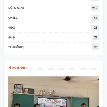
ଛବିରେ ଖବର
219
ଜାତୀୟ
148
ସହର
121
ଖେଳ
74
ଆନ୍ତର୍ଜାତୀୟ
30
Reviews