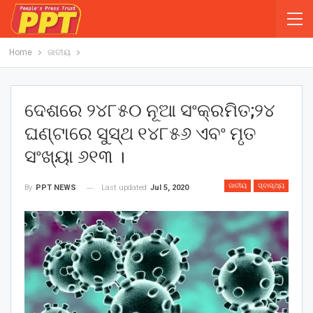
Home
ଜାତୀୟ
ଦେଶରେ ୨୪୮୫୦ ନୂଆ ସଂକ୍ରମିତ;୨୪
ଘଣ୍ଟାରେ ସୁସ୍ଥ ୧୪୮୫୬ ଏବଂ ମୃତ
ସଂଖ୍ୟା ୬୧୩ ।
ଜାତୀୟ
ସ୍ବାସ୍ଥ୍ୟ
Last updated
Jul 5, 2020
By
PPT NEWS