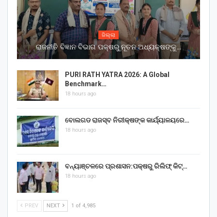
ଜିଲ୍ଲା
ରାଜନୀତି ବିଜ୍ଞାନ ବିଭାଗ ପକ୍ଷରୁ ନୂତନ ଅଧ୍ୟକ୍ଷଙ୍କୁ…
PURI RATH YATRA 2026: A Global
Benchmark…
18 hours ago
ବୋଲଗଡ ରାଜସ୍ବ ନିରୀକ୍ଷଙ୍କ କାର୍ଯ୍ୟାଳୟରେ…
18 hours ago
ବନ୍ୟାଞ୍ଚଳରେ ପ୍ରଶାସନ:ପକ୍ଷରୁ ରିଲିଫ୍ କିଟ୍…
18 hours ago
PREV
NEXT
1 of 4,985