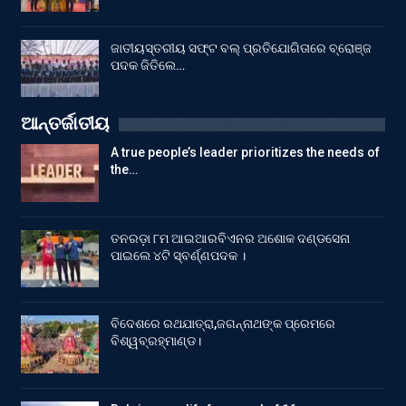
ଜାତୀୟସ୍ତରୀୟ ସଫ୍ଟ ବଲ୍ ପ୍ରତିଯୋଗିତାରେ ବ୍ରୋଞ୍ଜ
ପଦକ ଜିତିଲେ…
ଆନ୍ତର୍ଜାତୀୟ
A true people’s leader prioritizes the needs of
the…
ତନରଡ଼ା ୮ମ ଆଇଆରବିଏନର ଅଶୋକ ଦଣ୍ଡସେନା
ପାଇଲେ ୪ଟି ସ୍ବର୍ଣ୍ଣପଦକ ।
ବିଦେଶରେ ରଥଯାତ୍ରା,ଜଗନ୍ନାଥଙ୍କ ପ୍ରେମରେ
ବିଶ୍ୱବ୍ରହ୍ମାଣ୍ଡ।