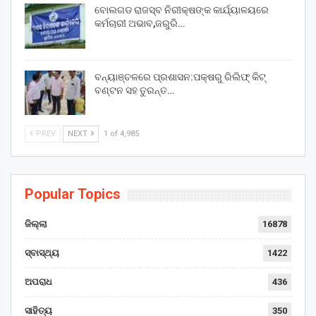
ବୋଲଗଡ ରାଜସ୍ବ ନିରୀକ୍ଷଙ୍କ କାର୍ଯ୍ୟାଳୟରେ
କର୍ମଚାରୀ ଅଭାବ,ଜରୁରି…
ବନ୍ୟାଞ୍ଚଳରେ ପ୍ରଶାସନ:ପକ୍ଷରୁ ରିଲିଫ୍ କିଟ୍
ବଣ୍ଟନ ସହ ତୁରନ୍ତ…
PREV
NEXT
1 of 4,985
Popular Topics
ଜିଲ୍ଲା
16878
ସ୍ବାସ୍ଥ୍ୟ
1422
ଅପରାଧ
436
ସାହିତ୍ୟ
350