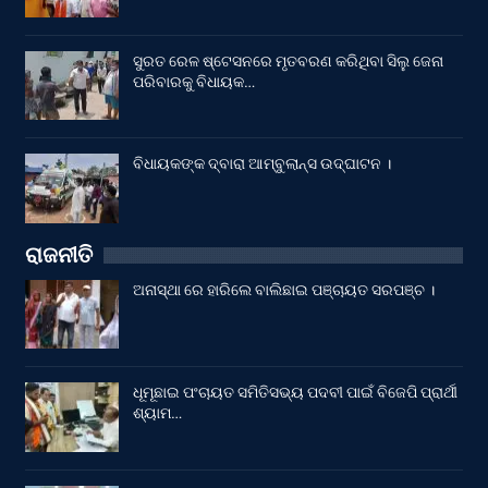
ସୁରତ ରେଳ ଷ୍ଟେସନରେ ମୃତବରଣ କରିଥିବା ସିଲୁ ଜେନା
ପରିବାରକୁ ବିଧାୟକ…
ବିଧାୟକଙ୍କ ଦ୍ବାରା ଆମ୍ବୁଲାନ୍ସ ଉଦ୍‌ଘାଟନ ।
ରାଜନୀତି
ଅନାସ୍ଥା ରେ ହାରିଲେ ବାଲିଛାଇ ପଞ୍ଚାୟତ ସରପଞ୍ଚ ।
ଧୂମୂଛାଇ ପଂଚାୟତ ସମିତିସଭ୍ୟ ପଦବୀ ପାଇଁ ବିଜେପି ପ୍ରାର୍ଥୀ
ଶ୍ୟାମ…