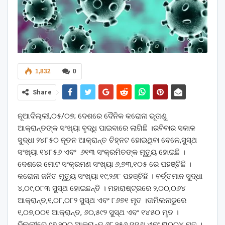
1,832
0
Share
ନୂଆଦିଲ୍ଲୀ,୦୫/୦୭; ଦେଶରେ ଦୈନିକ କରୋନା ଭୂତାଣୁ
ଆକ୍ରାନ୍ତଙ୍କ ସଂଖ୍ୟା ବୃଦ୍ଧି ପାଇବାରେ ଲାଗିଛି ।ରବିବାର ସକାଳ
ସୁଦ୍ଧା ୨୪୮୫୦ ନୂତନ ଆକ୍ରାନ୍ତ ଚିହ୍ନଟ ହୋଇଥିବା ବେଳେ,ସୁସ୍ଥ
ସଂଖ୍ୟା ୧୪୮୫୬ ଏବଂ ୬୧୩ ସଂକ୍ରମିତଙ୍କ ମୃତ୍ୟୁ ହୋଇଛି ।
ଦେଶରେ ମୋଟ ସଂକ୍ରମଣ ସଂଖ୍ୟା ୬,୭୩,୧୦୫ ରେ ପହଞ୍ଚିଛି ।
କରୋନା ଜନିତ ମୃତ୍ୟୁ ସଂଖ୍ୟା ୧୯,୨୬୮ ପହଞ୍ଚିଛି । ବର୍ତ୍ତମାନ ସୁଦ୍ଧା
୪,୦୯,୦୮୩ ସୁସ୍ଥ ହୋଇଛନ୍ତି । ମହାରାଷ୍ଟ୍ରରେ ୨,୦୦,୦୬୪
ଆକ୍ରାନ୍ତ,୧,୦୮,୦୮୨ ସୁସ୍ଥ ଏବଂ ୮୬୭୧ ମୃତ ।ତାମିଲନାଡୁରେ
୧,୦୭,୦୦୧ ଆକ୍ରାନ୍ତ, ୬୦,୫୯୨ ସୁସ୍ଥ ଏବଂ ୧୪୫୦ ମୃତ ।
ଦିଲ୍ଲୀରେ ୯୭,୨୦୦ ଆକ୍ରାନ୍ତ,୬୮,୨୫୬ ସୁସ୍ଥ ଏବଂ ୩୦୦୪ ମୃତ ।