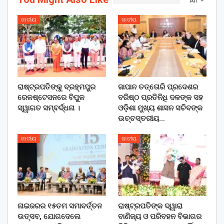
All
ଜାତୀୟ
ଜାତୀୟ
ରାଷ୍ଟ୍ରପତିଙ୍କୁ ବ୍ରହ୍ମପୁର
ଜାପାନ ତତ୍ତୋରି ପ୍ରଦେଶର
ରେଳଷ୍ଟେସନରେ ବିପୁଳ
ବରିଷ୍ଠ ପ୍ରତିନିଧି ଦଳଙ୍କ ସହ
ସ୍ୱାଗତ ସମ୍ବର୍ଦ୍ଧନା ।
ଓଡ଼ିଶା ମୁଖ୍ୟ ଶାସନ ସଚିବଙ୍କ
ଉଚ୍ଚସ୍ତରୀୟ…
ଜାତୀୟ
ଜାତୀୟ
ନାଇଜରର ୧୫ତମ ସମାବର୍ତ୍ତନ
ରାଷ୍ଟ୍ରପତିଙ୍କ ଦ୍ୱାରା
ଉତ୍ସବ, ଯୋଗଦେଲେ
ବାଣିଜ୍ୟ ଓ ପରିବହନ ବିଭାଗର