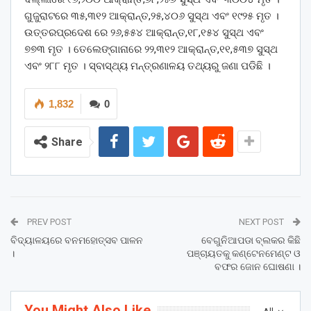
ଗୁଜୁରାଟରେ ୩୫,୩୧୨ ଆକ୍ରାନ୍ତ,୨୫,୪୦୬ ସୁସ୍ଥ ଏବଂ ୧୯୨୫ ମୃତ ।
ଉତ୍ତରପ୍ରଦେଶ ରେ ୨୬,୫୫୪ ଆକ୍ରାନ୍ତ,୧୮,୧୫୪ ସୁସ୍ଥ ଏବଂ
୭୭୩ ମୃତ । ତେଲେଙ୍ଗାନାରେ ୨୨,୩୧୨ ଆକ୍ରାନ୍ତ,୧୧,୫୩୭ ସୁସ୍ଥ
ଏବଂ ୨୮୮ ମୃତ । ସ୍ବାସ୍ଥ୍ୟ ମନ୍ତ୍ରଣାଳୟ ତଥ୍ୟରୁ ଜଣା ପଡିଛି ।
1,832
0
Share
PREV POST
NEXT POST
ବିଦ୍ୟାଳୟରେ ବନମହୋତ୍ସବ ପାଳନ
ବେଗୁନିଆପଡା ବ୍ଲକର କିଛି
।
ପଞ୍ଚାୟତକୁ କଣ୍ଟେନମେଣ୍ଟ ଓ
ବଫର ଜୋନ ଘୋଷଣା ।
You Might Also Like