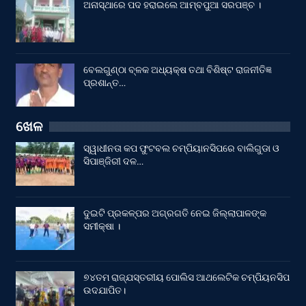
ଅନାସ୍ଥାରେ ପଦ ହରାଇଲେ ଆମ୍ବପୁଆ ସରପଞ୍ଚ ।
ବେଲଗୁଣ୍ଠା ବ୍ଳକ ଅଧ୍ୟକ୍ଷ ତଥା ବିଶିଷ୍ଟ ରାଜନୀତିଜ୍ଞ
ପ୍ରଶାନ୍ତ…
ଖେଳ
ସ୍ୱାଧୀନତା କପ ଫୁଟବଲ ଚମ୍ପିୟାନସିପରେ ବାଲିଗୁଡା ଓ
ସିପାଞ୍ଜିରୀ ଦଳ…
ଦୁଇଟି ପ୍ରକଳ୍ପର ଅଗ୍ରଗତି ନେଇ ଜିଲ୍ଲାପାଳଙ୍କ
ସମୀକ୍ଷା ।
୭୪ତମ ରାଜ୍ଯସ୍ତରୀୟ ପୋଲିସ ଆଥଲେଟିକ ଚମ୍ପିୟନସିପ
ଉଦଯାପିତ।