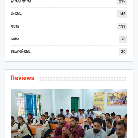
ଛବିରେ ଖବର
219
ଜାତୀୟ
148
ସହର
119
ଖେଳ
73
ଆନ୍ତର୍ଜାତୀୟ
30
Reviews