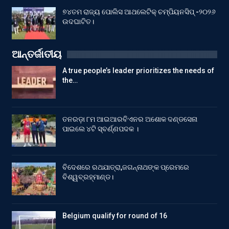
୭୪ତମ ରାଜ୍ୟ ପୋଲିସ ଆଥଲେଟିକ୍ ଚମ୍ପିୟନସିପ୍ -୨୦୨୬
ଉଦଘାଟିତ।
ଆନ୍ତର୍ଜାତୀୟ
A true people’s leader prioritizes the needs of
the…
ତନରଡ଼ା ୮ମ ଆଇଆରବିଏନର ଅଶୋକ ଦଣ୍ଡସେନା
ପାଇଲେ ୪ଟି ସ୍ବର୍ଣ୍ଣପଦକ ।
ବିଦେଶରେ ରଥଯାତ୍ରା,ଜଗନ୍ନାଥଙ୍କ ପ୍ରେମରେ
ବିଶ୍ୱବ୍ରହ୍ମାଣ୍ଡ।
Belgium qualify for round of 16