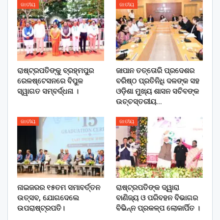
ଜାତୀୟ
ଜାତୀୟ
ରାଷ୍ଟ୍ରପତିଙ୍କୁ ବ୍ରହ୍ମପୁର
ଜାପାନ ତତ୍ତୋରି ପ୍ରଦେଶର
ରେଳଷ୍ଟେସନରେ ବିପୁଳ
ବରିଷ୍ଠ ପ୍ରତିନିଧି ଦଳଙ୍କ ସହ
ସ୍ୱାଗତ ସମ୍ବର୍ଦ୍ଧନା ।
ଓଡ଼ିଶା ମୁଖ୍ୟ ଶାସନ ସଚିବଙ୍କ
ଉଚ୍ଚସ୍ତରୀୟ…
ଜାତୀୟ
ଜାତୀୟ
ନାଇଜରର ୧୫ତମ ସମାବର୍ତ୍ତନ
ରାଷ୍ଟ୍ରପତିଙ୍କ ଦ୍ୱାରା
ଉତ୍ସବ, ଯୋଗଦେଲେ
ବାଣିଜ୍ୟ ଓ ପରିବହନ ବିଭାଗର
ଉପରାଷ୍ଟ୍ରପତି।
ବିଭିନ୍ନ ପ୍ରକଳ୍ପ ଲୋକାର୍ପିତ ।