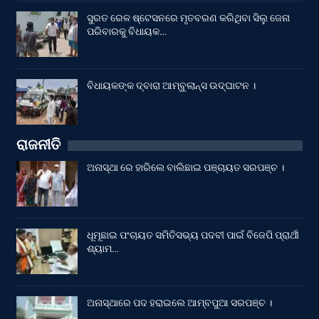
ସୁରତ ରେଳ ଷ୍ଟେସନରେ ମୃତବରଣ କରିଥିବା ସିଲୁ ଜେନା
ପରିବାରକୁ ବିଧାୟକ…
ବିଧାୟକଙ୍କ ଦ୍ବାରା ଆମ୍ବୁଲାନ୍ସ ଉଦ୍‌ଘାଟନ ।
ରାଜନୀତି
ଅନାସ୍ଥା ରେ ହାରିଲେ ବାଲିଛାଇ ପଞ୍ଚାୟତ ସରପଞ୍ଚ ।
ଧୂମୂଛାଇ ପଂଚାୟତ ସମିତିସଭ୍ୟ ପଦବୀ ପାଇଁ ବିଜେପି ପ୍ରାର୍ଥୀ
ଶ୍ୟାମ…
ଅନାସ୍ଥାରେ ପଦ ହରାଇଲେ ଆମ୍ବପୁଆ ସରପଞ୍ଚ ।