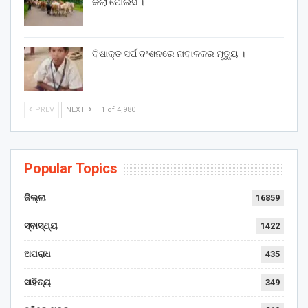
କଲା ପୋଲିସ ।
ବିଷାକ୍ତ ସର୍ପ ଦଂଶନରେ ନାବାଳକର ମୃତ୍ୟୁ ।
PREV
NEXT
1 of 4,980
Popular Topics
ଜିଲ୍ଲା
16859
ସ୍ବାସ୍ଥ୍ୟ
1422
ଅପରାଧ
435
ସାହିତ୍ୟ
349