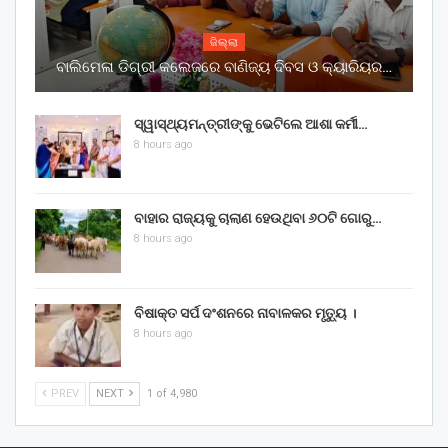
ଜିଲ୍ଲା
ବାଲିମେଳା ଡିଗ୍ରୀ କଲେଜରେ ବାଣିଜ୍ୟ ଦିବସ ଓ କ୍ୟାରିୟର…
ସ୍ୱାସ୍ଥ୍ୟମନ୍ତ୍ରୀଙ୍କୁ ଭେଟିଲେ ଆଶା କର୍ମୀ…
8 hours ago
ବାହାର ରାଜ୍ୟକୁ ଚାଲାଣ ହେଉଥିବା ୬୦ଟି ଗୋରୁ…
8 hours ago
ବିଷାକ୍ତ ସର୍ପ ଦଂଶନରେ ନାବାଳକର ମୃତ୍ୟୁ ।
8 hours ago
PREV
NEXT
1 of 4,980