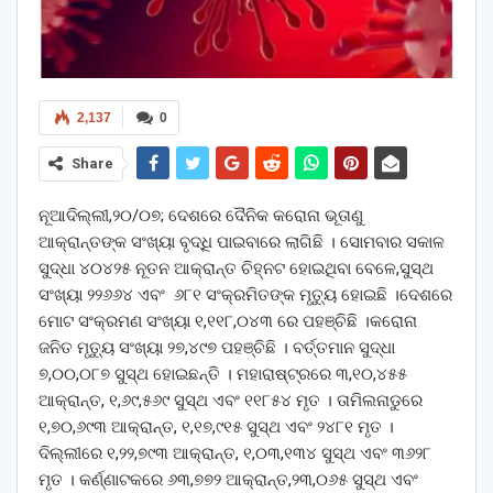
2,137
0
Share
ନୂଆଦିଲ୍ଲୀ,୨୦/୦୭; ଦେଶରେ ଦୈନିକ କରୋନା ଭୂତାଣୁ
ଆକ୍ରାନ୍ତଙ୍କ ସଂଖ୍ୟା ବୃଦ୍ଧି ପାଇବାରେ ଲାଗିଛି । ସୋମବାର ସକାଳ
ସୁଦ୍ଧା ୪୦୪୨୫ ନୂତନ ଆକ୍ରାନ୍ତ ଚିହ୍ନଟ ହୋଇଥିବା ବେଳେ,ସୁସ୍ଥ
ସଂଖ୍ୟା ୨୨୬୬୪ ଏବଂ ୬୮୧ ସଂକ୍ରମିତଙ୍କ ମୃତ୍ୟୁ ହୋଇଛି ।ଦେଶରେ
ମୋଟ ସଂକ୍ରମଣ ସଂଖ୍ୟା ୧,୧୧୮,୦୪୩ ରେ ପହଞ୍ଚିଛି ।କରୋନା
ଜନିତ ମୃତ୍ୟୁ ସଂଖ୍ୟା ୨୭,୪୯୭ ପହଞ୍ଚିଛି । ବର୍ତ୍ତମାନ ସୁଦ୍ଧା
୭,୦୦,୦୮୭ ସୁସ୍ଥ ହୋଇଛନ୍ତି । ମହାରାଷ୍ଟ୍ରରେ ୩,୧୦,୪୫୫
ଆକ୍ରାନ୍ତ, ୧,୬୯,୫୬୯ ସୁସ୍ଥ ଏବଂ ୧୧୮୫୪ ମୃତ । ତାମିଲନାଡୁରେ
୧,୭୦,୬୯୩ ଆକ୍ରାନ୍ତ, ୧,୧୭,୯୧୫ ସୁସ୍ଥ ଏବଂ ୨୪୮୧ ମୃତ ।
ଦିଲ୍ଲୀରେ ୧,୨୨,୭୯୩ ଆକ୍ରାନ୍ତ, ୧,୦୩,୧୩୪ ସୁସ୍ଥ ଏବଂ ୩୬୨୮
ମୃତ । କର୍ଣ୍ଣାଟକରେ ୬୩,୭୭୨ ଆକ୍ରାନ୍ତ,୨୩,୦୬୫ ସୁସ୍ଥ ଏବଂ