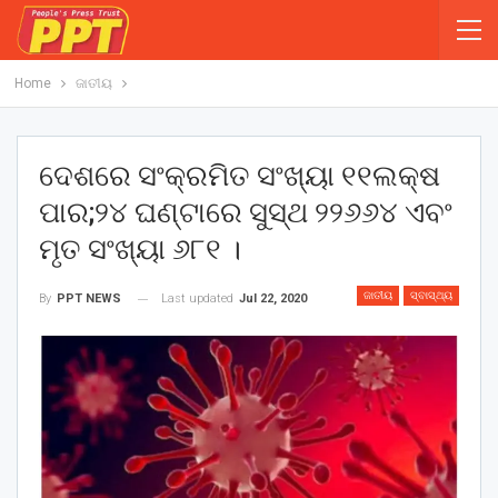
Home
ଜାତୀୟ
ଦେଶରେ ସଂକ୍ରମିତ ସଂଖ୍ୟା ୧୧ଲକ୍ଷ
ପାର;୨୪ ଘଣ୍ଟାରେ ସୁସ୍ଥ ୨୨୬୬୪ ଏବଂ
ମୃତ ସଂଖ୍ୟା ୬୮୧ ।
ଜାତୀୟ
ସ୍ବାସ୍ଥ୍ୟ
Last updated
Jul 22, 2020
By
PPT NEWS