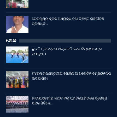
ବେଲଗୁଣ୍ଠା ବ୍ଳକ ଅଧ୍ୟକ୍ଷ ତଥା ବିଶିଷ୍ଟ ରାଜନୀତିଜ୍ଞ
ପ୍ରଶାନ୍ତ…
ଖେଳ
ଦୁଇଟି ପ୍ରକଳ୍ପର ଅଗ୍ରଗତି ନେଇ ଜିଲ୍ଲାପାଳଙ୍କ
ସମୀକ୍ଷା ।
୭୪ତମ ରାଜ୍ଯସ୍ତରୀୟ ପୋଲିସ ଆଥଲେଟିକ ଚମ୍ପିୟନସିପ
ଉଦଯାପିତ।
ଜାତୀୟସ୍ତରୀୟ ସଫ୍ଟ ବଲ୍ ପ୍ରତିଯୋଗିତାରେ ବ୍ରୋଞ୍ଜ
ପଦକ ଜିତିଲେ…