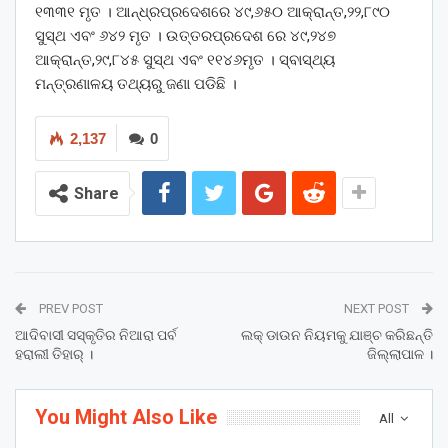
୧୩୩୧ ମୃତ । ଆନ୍ଧ୍ରପ୍ରଦେଶରେ ୪୯,୬୫୦ ଆକ୍ରାନ୍ତ,୨୨,୮୯୦
ସୁସ୍ଥ ଏବଂ ୬୪୨ ମୃତ । ଉତ୍ତରପ୍ରଦେଶ ରେ ୪୯,୨୪୭
ଆକ୍ରାନ୍ତ,୨୯,୮୪୫ ସୁସ୍ଥ ଏବଂ ୧୧୪୬ମୃତ । ସ୍ବାସ୍ଥ୍ୟ
ମନ୍ତ୍ରଣାଳୟ ତଥ୍ୟରୁ ଜଣା ପଡିଛି ।
2,137
0
Share
PREV POST
NEXT POST
ଆଦିବାସୀ ସସ୍କୃତିର ନିଆରା ପର୍ବ
ଲକ୍ ଡାଉନ ନିୟମକୁ ଯାଞ୍ଚ କରିଛନ୍ତି
ହରାଲୀ ତିହାର୍ ।
ଜିଲ୍ଲାପାଳ ।
You Might Also Like
All