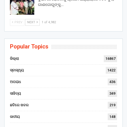
ଗାଈଗୋରୁଙ୍କୁ…
PREV
NEXT
1 of 4,982
Popular Topics
ଜିଲ୍ଲା
16867
ସ୍ବାସ୍ଥ୍ୟ
1422
ଅପରାଧ
436
ସାହିତ୍ୟ
349
ଛବିରେ ଖବର
219
ଜାତୀୟ
148