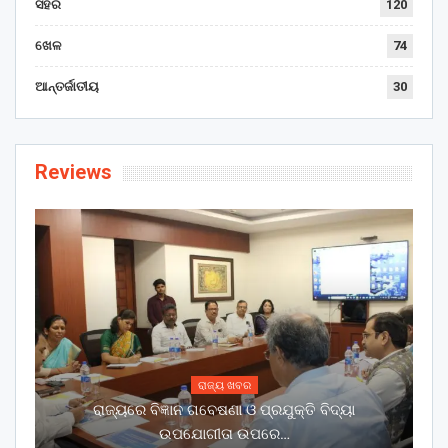
ସହର
120
ଖେଳ
74
ଆନ୍ତର୍ଜାତୀୟ
30
Reviews
ରାଜ୍ୟ ଖବର
ରାଜ୍ୟରେ ବିଜ୍ଞାନ ଗବେଷଣା ଓ ପ୍ରଯୁକ୍ତି ବିଦ୍ୟା
ଉପଯୋଗୀତା ଉପରେ…