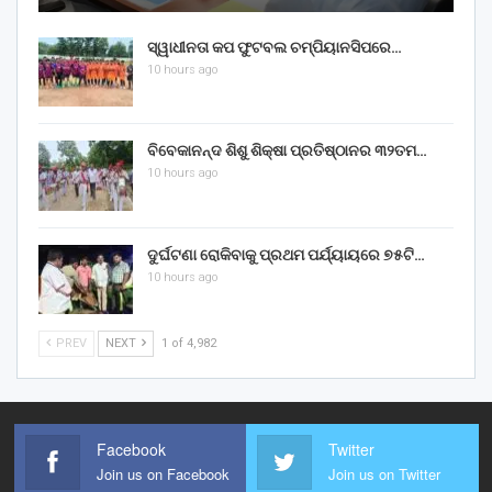
ସ୍ୱାଧୀନତା କପ ଫୁଟବଲ ଚମ୍ପିୟାନସିପରେ…
10 hours ago
ବିବେକାନନ୍ଦ ଶିଶୁ ଶିକ୍ଷା ପ୍ରତିଷ୍ଠାନର ୩୨ତମ…
10 hours ago
ଦୁର୍ଘଟଣା ରୋକିବାକୁ ପ୍ରଥମ ପର୍ଯ୍ୟାୟରେ ୭୫ଟି…
10 hours ago
PREV
NEXT
1 of 4,982
Facebook
Twitter
Join us on Facebook
Join us on Twitter