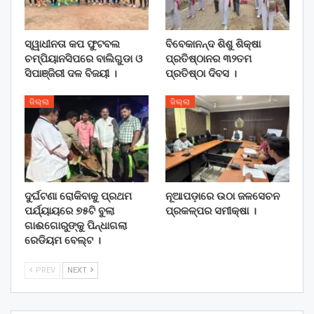
ସ୍ୱାଧୀନତା କପ ଫୁଟବଲ
ବିବେକାନନ୍ଦ ଶିଶୁ ଶିକ୍ଷା
ଚମ୍ପିୟାନସିପରେ ବାଲିଗୁଡା ଓ
ପ୍ରତିଷ୍ଠାନର ୩୨ତମ
ସିପାଞ୍ଜିରୀ ଦଳ ବିଜୟୀ ।
ପ୍ରତିଷ୍ଠା ଦିବସ ।
ଜିଲ୍ଲା
ଜିଲ୍ଲା
ଦୁର୍ଘଟଣା ରୋକିବାକୁ ପ୍ରଥମ
ନୂଆପଡ଼ାରେ ଉଠା ଜଳସେଚନ
ପର୍ଯ୍ୟାୟରେ ୭୫ଟି ବୁଲା
ପ୍ରକଳ୍ପର ସମୀକ୍ଷା ।
ଗାଈଗୋରୁଙ୍କୁ ପିନ୍ଧାଗଲା
ରେଡିୟମ ବେଲ୍ଟ ।
PREV
NEXT