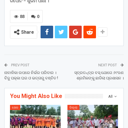
ରିପୋର୍ଟ – ଶୁଭମ ପାଣୀ ।
88
0
Share
PREV POST
NEXT POST
ନାବାଳିକା ଉପରେ ନିର୍ଭର ପରିବାର ।
ସ୍ତ୍ରତନ୍ତ୍ର ବସ୍ ଯୋଗେ ୬୯ଜଣ
ବିଜୁ ପକ୍କା ଘର ଓ ଭତ୍ତାରୁ ବଞ୍ଚିତ !
ଶ୍ରମିକଙ୍କୁ ଛାଡିଲା ପ୍ରଶାସନ ।
You Might Also Like
All
ଖେଳ
ଜିଲ୍ଲା