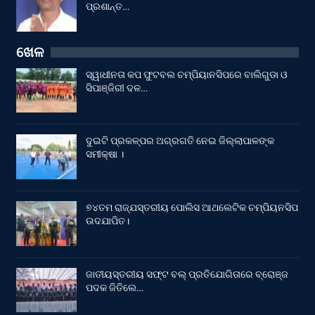
ପ୍ରଶାନ୍ତ…
ଖେଳ
ସ୍ୱାଧୀନତା କପ ଫୁଟବଲ ଚମ୍ପିୟାନସିପରେ ବାଲିଗୁଡା ଓ
ସିପାଞ୍ଜିରୀ ଦଳ…
ଦୁଇଟି ପ୍ରକଳ୍ପର ଅଗ୍ରଗତି ନେଇ ଜିଲ୍ଲାପାଳଙ୍କ
ସମୀକ୍ଷା ।
୭୪ତମ ରାଜ୍ଯସ୍ତରୀୟ ପୋଲିସ ଆଥଲେଟିକ ଚମ୍ପିୟନସିପ
ଉଦଯାପିତ।
ଜାତୀୟସ୍ତରୀୟ ସଫ୍ଟ ବଲ୍ ପ୍ରତିଯୋଗିତାରେ ବ୍ରୋଞ୍ଜ
ପଦକ ଜିତିଲେ…