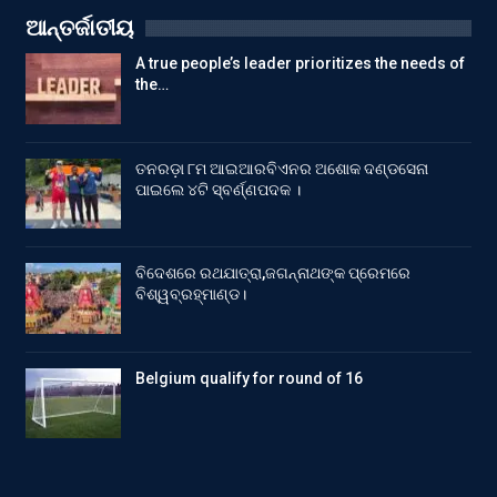
ଆନ୍ତର୍ଜାତୀୟ
A true people’s leader prioritizes the needs of
the…
ତନରଡ଼ା ୮ମ ଆଇଆରବିଏନର ଅଶୋକ ଦଣ୍ଡସେନା
ପାଇଲେ ୪ଟି ସ୍ବର୍ଣ୍ଣପଦକ ।
ବିଦେଶରେ ରଥଯାତ୍ରା,ଜଗନ୍ନାଥଙ୍କ ପ୍ରେମରେ
ବିଶ୍ୱବ୍ରହ୍ମାଣ୍ଡ।
Belgium qualify for round of 16