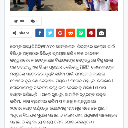
88
0
Share
ଢେଙ୍କାନାଳ,(ପିପିଟି)୨୮/୦୪-ଢେଙ୍କାନାଳ ଜିଲ୍ଲାରେ କରୋନା ପାଇଁ
ବିଭିନ୍ନ ଅନୁଷ୍ଠାନ ବିଭିନ୍ନ ପ୍ରୟାସ କରି ଲୋକ ସଚେତନ
କରୁଥିବାବେଳେ ଢେଙ୍କାନାଳ ବିଧାୟକଙ୍କ ନେତୃତ୍ୱରେ ବିଜୁ ଜନତା
ଦଳ ତରଫରୁ ଏକ ଭିନ୍ନ ପ୍ରୟାସ ଦେଖିବାକୁ ମିଳିଛି ଲୋକମାନଙ୍କ
ମଧ୍ୟରେ ସଚେତନତା ସୃଷ୍ଟି କରିବା ପାଇଁ ଯମରାଜ ଓ କରୋନା
ବେଶରେ ଦୁଇ ଜଣ ଦେବାଶିଷ ମିଶ୍ର ଓ ବିନୋଦ ମହାନ୍ତି କଳାକାର l
ଲୋକମାନଙ୍କୁ ସଚେତନ କରୁଥିବାର ଦେଖିବାକୁ ମିଳିଛି l ଓ ମାସ
ବଣ୍ଟନ କରିଛନ୍ତି l ଘରେ ରୁହନ୍ତୁ, ସାମାଜିକ ଦ୍ୱରତ୍ବ ରକ୍ଷା
କରିବା, ମାସ ବ୍ୟବହାର କରିବା ଓ ହାତକୁ ହାଣ୍ଡୱାସରେ
୨୦ସେକେଣ୍ଡ ପର୍ଯ୍ୟନ୍ତ ଧୋଇବାକୁ ଏହା ମୂଳ ସଚେତନ ଥିଲା l
ଏଥିରେ ବିଧାୟକ ସୁଧୀର ସାମଲ ଓ ଟାଉନ ଥାନା ଅଧିକାରୀ ଜ୍ଞାନରଞ୍ଜନ
ସାମଲ ଓ ବହୁ ମାନ୍ୟ ଗଣ୍ୟ ଲୋକ ଯୋଗଦେଇଥିଲେ।