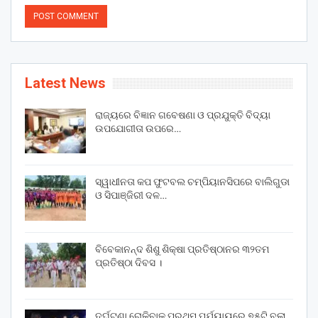
Latest News
ରାଜ୍ୟରେ ବିଜ୍ଞାନ ଗବେଷଣା ଓ ପ୍ରଯୁକ୍ତି ବିଦ୍ୟା
ଉପଯୋଗୀତା ଉପରେ…
ସ୍ୱାଧୀନତା କପ ଫୁଟବଲ ଚମ୍ପିୟାନସିପରେ ବାଲିଗୁଡା
ଓ ସିପାଞ୍ଜିରୀ ଦଳ…
ବିବେକାନନ୍ଦ ଶିଶୁ ଶିକ୍ଷା ପ୍ରତିଷ୍ଠାନର ୩୨ତମ
ପ୍ରତିଷ୍ଠା ଦିବସ ।
ଦୁର୍ଘଟଣା ରୋକିବାକୁ ପ୍ରଥମ ପର୍ଯ୍ୟାୟରେ ୭୫ଟି ବୁଲା