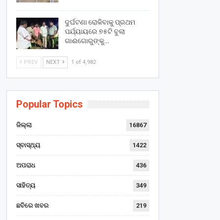
ଦୁର୍ଘଟଣା ରୋକିବାକୁ ପ୍ରଥମ
ପର୍ଯ୍ୟାୟରେ ୭୫ଟି ବୁଲା
ଗାଈଗୋରୁଙ୍କୁ…
PREV
NEXT
1 of 4,982
Popular Topics
ଜିଲ୍ଲା
16867
ସ୍ବାସ୍ଥ୍ୟ
1422
ଅପରାଧ
436
ସାହିତ୍ୟ
349
ଛବିରେ ଖବର
219