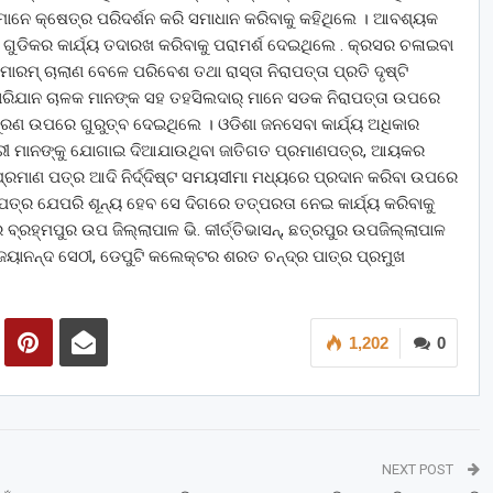
ମାନେ କ୍ଷେତ୍ର ପରିଦର୍ଶନ କରି ସମାଧାନ କରିବାକୁ କହିଥିଲେ । ଆବଶ୍ୟକ
 ଗୁଡିକର କାର୍ଯ୍ୟ ତଦାରଖ କରିବାକୁ ପରାମର୍ଶ ଦେଇଥିଲେ . କ୍ରସର ଚଳାଇବା
ମ୍ ଚାଲାଣ ବେଳେ ପରିବେଶ ତଥା ରାସ୍ତା ନିରାପତ୍ତା ପ୍ରତି ଦୃଷ୍ଟି
ଭାରିଯାନ ଚାଳକ ମାନଙ୍କ ସହ ତହସିଲଦାର୍ ମାନେ ସଡକ ନିରାପତ୍ତା ଉପରେ
ରଣ ଉପରେ ଗୁରୁତ୍ବ ଦେଇଥିଲେ । ଓଡିଶା ଜନସେବା କାର୍ଯ୍ୟ ଅଧିକାର
ଧିକାରୀ ମାନଙ୍କୁ ଯୋଗାଇ ଦିଆଯାଉଥିବା ଜାତିଗତ ପ୍ରମାଣପତ୍ର, ଆୟକର
୍ରମାଣ ପତ୍ର ଆଦି ନିର୍ଦ୍ଦିଷ୍ଟ ସମୟସୀମା ମଧ୍ୟରେ ପ୍ରଦାନ କରିବା ଉପରେ
ତ୍ର ଯେପରି ଶୂନ୍ୟ ହେବ ସେ ଦିଗରେ ତତ୍ପରତା ନେଇ କାର୍ଯ୍ୟ କରିବାକୁ
ରହ୍ମପୁର ଉପ ଜିଲ୍ଲାପାଳ ଭି. କୀର୍ତ୍ତିଭାସନ୍, ଛତ୍ରପୁର ଉପଜିଲ୍ଲାପାଳ
ବିଜୟାନନ୍ଦ ସେଠୀ, ଡେପୁଟି କଲେକ୍ଟର ଶରତ ଚନ୍ଦ୍ର ପାତ୍ର ପ୍ରମୁଖ
1,202
0
NEXT POST