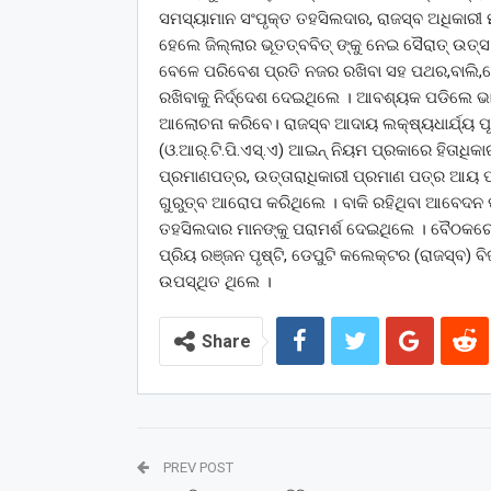
ସମସ୍ୟାମାନ ସଂପୃକ୍ତ ତହସିଲଦାର, ରାଜସ୍ବ ଅଧିକାରୀ 
ହେଲେ ଜିଲ୍ଲାର ଭୂତତ୍ବବିତ୍ ଙ୍କୁ ନେଇ ସୈରାତ୍ ଉତ୍ସ
ବେଳେ ପରିବେଶ ପ୍ରତି ନଜର ରଖିବା ସହ ପଥର,ବାଲି,ମୋର
ରଖିବାକୁ ନିର୍ଦ୍ଦେଶ ଦେଇଥିଲେ । ଆବଶ୍ୟକ ପଡିଲେ 
ଆଲୋଚନା କରିବେ। ରାଜସ୍ବ ଆଦାୟ ଲକ୍ଷ୍ୟଧାର୍ଯ୍ୟ ପୂ
(ଓ.ଆର୍.ଟି.ପି.ଏସ୍.ଏ) ଆଇନ୍ ନିୟମ ପ୍ରକାରେ ହିତା
ପ୍ରମାଣପତ୍ର, ଉତ୍ତାରାଧିକାରୀ ପ୍ରମାଣ ପତ୍ର ଆୟ ପ
ଗୁରୁତ୍ବ ଆରୋପ କରିଥିଲେ । ବାକି ରହିଥିବା ଆବେଦନ ପ
ତହସିଲଦାର ମାନଙ୍କୁ ପରାମର୍ଶ ଦେଇଥିଲେ । ବୈଠକରେ ବ୍
ପ୍ରିୟ ରଞ୍ଜନ ପୃଷ୍ଟି, ଡେପୁଟି କଲେକ୍ଟର (ରାଜସ୍ବ) 
ଉପସ୍ଥିତ ଥିଲେ ।
Share
PREV POST