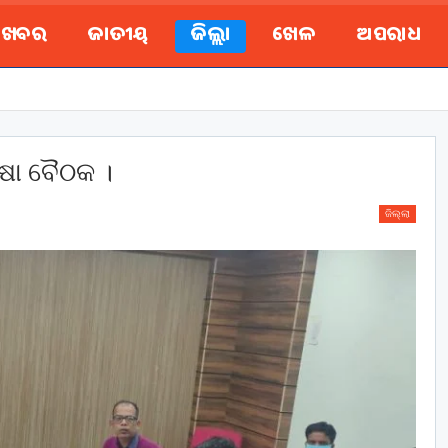
ୟ ଖବର
ଜାତୀୟ
ଜିଲ୍ଲା
ଖେଳ
ଅପରାଧ
୍ଷା ବୈଠକ ।
ଜିଲ୍ଲା