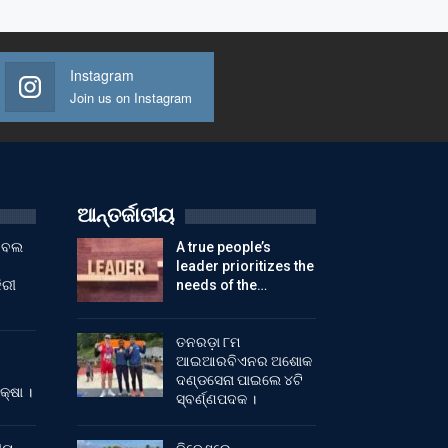
Instagram
Join us on Instagram
ଆନ୍ତର୍ଜାତୀୟ
ୁଟବଲ
A true people’s
leader prioritizes the
ିରୀ
needs of the…
ତନରଡ଼ା ୮ମ
ଆଇଆରବିଏନର ଅଶୋକ
ଦଣ୍ଡସେନା ପାଇଲେ ୪ଟି
କ୍ଷା ।
ସ୍ବର୍ଣ୍ଣପଦକ ।