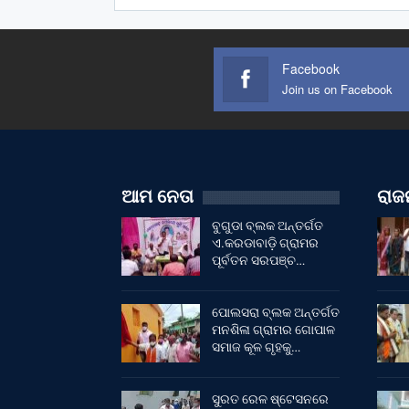
Facebook
Join us on Facebook
ଆମ ନେତା
ରାଜନ
ବୁଗୁଡା ବ୍ଲକ ଅନ୍ତର୍ଗତ
ଏ.କରଡାବାଡ଼ି ଗ୍ରାମର
ପୂର୍ବତନ ସରପଞ୍ଚ…
ପୋଲସରା ବ୍ଲକ ଅନ୍ତର୍ଗତ
ମନଶିଳା ଗ୍ରାମର ଗୋପାଳ
ସମାଜ କୂଳ ଗୃହକୁ…
ସୁରତ ରେଳ ଷ୍ଟେସନରେ