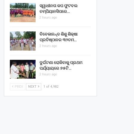
ସ୍ୱାଧୀନତା କପ ଫୁଟବଲ
ଚମ୍ପିୟାନସିପରେ…
2 hours ago
ବିବେକାନନ୍ଦ ଶିଶୁ ଶିକ୍ଷା
ପ୍ରତିଷ୍ଠାନର ୩୨ତମ…
2 hours ago
ଦୁର୍ଘଟଣା ରୋକିବାକୁ ପ୍ରଥମ
ପର୍ଯ୍ୟାୟରେ ୭୫ଟି…
2 hours ago
PREV
NEXT
1 of 4,982