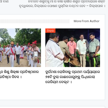
ଆଁ ବାଣ
ନବଜାତ ଶିଶୁଙ୍କୁ ମା ର କଷା କ୍ଷୀର ଶିଶୁର ପ୍ରତିରୋଧକ ଶକ୍ତି
ବୃଦ୍ଧିକରେ; ଜିଲ୍ଲାରେ ପୋଷଣ ପୁସ୍ତିକା ବଣ୍ଟନ ହେବ – ଜିଲ୍ଲାପାଳ ।
More From Author
ଜିଲ୍ଲା
ଦ ଶିଶୁ ଶିକ୍ଷା ପ୍ରତିଷ୍ଠାନର
ଦୁର୍ଘଟଣା ରୋକିବାକୁ ପ୍ରଥମ ପର୍ଯ୍ୟାୟରେ
ତିଷ୍ଠା ଦିବସ ।
୭୫ଟି ବୁଲା ଗାଈଗୋରୁଙ୍କୁ ପିନ୍ଧାଗଲା
ରେଡିୟମ ବେଲ୍ଟ ।