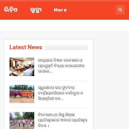
ଭିଡ଼ିଓ
ସ୍ବାସ୍ଥ୍ୟ
More
Latest News
ରାଜ୍ୟରେ ବିଜ୍ଞାନ ଗବେଷଣା ଓ
ପ୍ରଯୁକ୍ତି ବିଦ୍ୟା ଉପଯୋଗୀତା
ଉପରେ…
ସ୍ୱାଧୀନତା କପ ଫୁଟବଲ
ଚମ୍ପିୟାନସିପରେ ବାଲିଗୁଡା ଓ
ସିପାଞ୍ଜିରୀ ଦଳ…
ବିବେକାନନ୍ଦ ଶିଶୁ ଶିକ୍ଷା
ପ୍ରତିଷ୍ଠାନର ୩୨ତମ ପ୍ରତିଷ୍ଠା
ଦିବସ ।