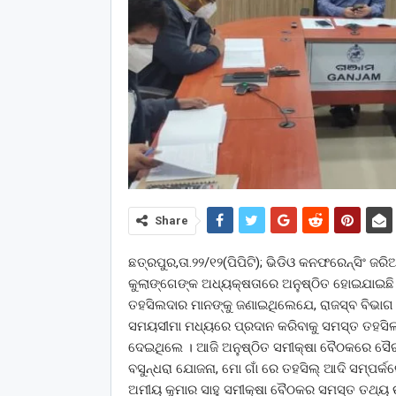
Share
ଛତ୍ରପୁର,ତା.୨୨/୧୨(ପିପିଟି); ଭିଡିଓ କନଫରେନ୍ସିଂ ଜ
କୁଲାଙ୍ଗେଙ୍କ ଅଧ୍ୟକ୍ଷତାରେ ଅନୁଷ୍ଠିତ ହୋଇଯାଇଛି 
ତହସିଲଦାର ମାନଙ୍କୁ ଜଣାଇଥିଲେଯେ, ରାଜସ୍ବ ବିଭାଗ ଦ
ସମୟସୀମା ମଧ୍ୟରେ ପ୍ରଦାନ କରିବାକୁ ସମସ୍ତ ତହସିଲ କ
ଦେଇଥିଲେ । ଆଜି ଅନୁଷ୍ଠିତ ସମୀକ୍ଷା ବୈଠକରେ ସୈରା
ବସୁନ୍ଧରା ଯୋଜନା, ମୋ ଗାଁ ରେ ତହସିଲ୍ ଆଦି ସମ୍ପର୍କ
ଅମୀୟ କୁମାର ସାହୁ ସମୀକ୍ଷା ବୈଠକର ସମସ୍ତ ତଥ୍ୟ 