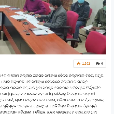
1,202
0
ରିଆରେ ଗଞ୍ଜାମ ଜିଲ୍ଲାର ରାଜସ୍ବ ସମୀକ୍ଷା ବୈଠକ ଜିଲ୍ଲାପାଳ ବିଜୟ ଅମୃତା
। ଆଜି ଅନୁଷ୍ଠିତ ଏହି ସମୀକ୍ଷା ବୈଠକରେ ଜିଲ୍ଲାପାଳ ସମସ୍ତ
୍ବାରା ପ୍ରଦାନ କରାଯାଉଥିବା ସମସ୍ତ ସେବାମାନ ଅବିଳମ୍ବେ ନିର୍ଦ୍ଧାରୀତ
ାର୍ଯ୍ୟାଳୟ ତତ୍ପରତାର ସହ କାର୍ଯ୍ୟ କରିବାକୁ ଜିଲ୍ଲାପାଳ ପରାମର୍ଶ
ତ୍ ସୋର୍ସ, ଗ୍ରାମ କଣ୍ଟକ ପରମ ଭୋଗ, ଓଡିଶା ଜନସେବା କାର୍ଯ୍ୟ ଅଧିକାର,
ରେ ସୁବିସ୍ତୃତ ଆଲୋଚନା ହୋଇଥିଲା । ଅତିରିକ୍ତ ଜିଲ୍ଲାପାଳ (ରାଜସ୍ବ)
ଉପସ୍ଥାପନ କରିଥିଲେ । ସୈରାତ୍ ଉତ୍ସ କ୍ଷେତ୍ରରେ ଦେଖାଯାଉଥିବା