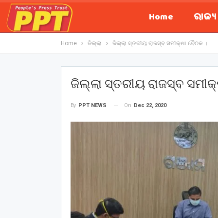
Home
ରାଜ୍
Home
ଜିଲ୍ଲା
ଜିଲ୍ଲା ସ୍ତରୀୟ ରାଜସ୍ବ ସମୀକ୍ଷା ବୈଠକ ।
ଜିଲ୍ଲା ସ୍ତରୀୟ ରାଜସ୍ବ ସମୀକ
On
Dec 22, 2020
By
PPT NEWS