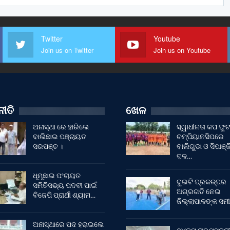
Twitter
Youtube
Join us on Twitter
Join us on Youtube
ୀତି
ଖେଳ
ଅନାସ୍ଥା ରେ ହାରିଲେ
ସ୍ୱାଧୀନତା କପ ଫ
ବାଲିଛାଇ ପଞ୍ଚାୟତ
ଚମ୍ପିୟାନସିପରେ
ସରପଞ୍ଚ ।
ବାଲିଗୁଡା ଓ ସିପାଞ୍ଜ
ଦଳ…
ଧୂମୂଛାଇ ପଂଚାୟତ
ଦୁଇଟି ପ୍ରକଳ୍ପର
ସମିତିସଭ୍ୟ ପଦବୀ ପାଇଁ
ଅଗ୍ରଗତି ନେଇ
ବିଜେପି ପ୍ରାର୍ଥୀ ଶ୍ୟାମ…
ଜିଲ୍ଲାପାଳଙ୍କ ସମୀ
ଅନାସ୍ଥାରେ ପଦ ହରାଇଲେ