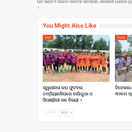
ଘର ଖଣ୍ଡିଏ ପାଇବା ପାଲଟିଛି ସାତସପନ; ସରକାରୀ ଯୋଜନା ଧୂ
।
You Might Also Like
ଖେଳ
ଜିଲ୍ଲା
ସ୍ୱାଧୀନତା କପ ଫୁଟବଲ
ବିବେକାନନ୍
ଚମ୍ପିୟାନସିପରେ ବାଲିଗୁଡା ଓ
୩୨ତମ ପ୍ର
ସିପାଞ୍ଜିରୀ ଦଳ ବିଜୟୀ ।
PREV
NEXT