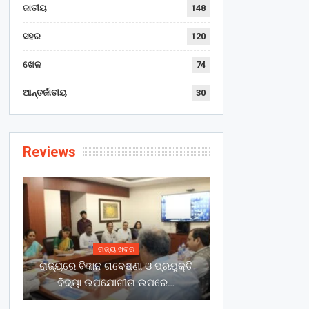
ଜାତୀୟ
148
ସହର
120
ଖେଳ
74
ଆନ୍ତର୍ଜାତୀୟ
30
Reviews
ରାଜ୍ୟ ଖବର
ରାଜ୍ୟରେ ବିଜ୍ଞାନ ଗବେଷଣା ଓ ପ୍ରଯୁକ୍ତି
ବିଦ୍ୟା ଉପଯୋଗୀତା ଉପରେ…