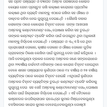
ସହ ପ୍ରତି ପଞ୍ଚାୟତ ଓ ବିଜ୍ଞାପିତ ଅଞ୍ଚଳ ପରିଷଦରେ କୋଭିଡ
କେୟାର ହୋମ ପ୍ରସ୍ତୁତ ରଖି ଲକ୍ଷଣ କରୋନାର ପ୍ରାଥମିକ
ଲକ୍ଷଣ ଥିବା ବ୍ୟକ୍ତି ମାନଙ୍କୁ ଏଠାରେ ରଖିବା ସହ ଔଷଧ ଓ
ଡାକ୍ତର ରହିବା ନେଇ ଗୁରୁତ୍ୱ ଦେଇଛନ୍ତି । କୌଣସି ବାହାର
ଲୋକଙ୍କ ଠାରେ କୋରୋନା ଚିହ୍ନଟ ହେଲେ ତାଙ୍କ ଆଖପାଖ
ଅଞ୍ଚଳକୁ କଣ୍ଟେନମେଣ୍ଟ ଜୋନ୍ ଘୋଷଣା କରିବା ସହ ତୁରନ୍ତ
ତାଙ୍କର କଣ୍ଟାକ୍ଟ ଟ୍ରେସିଂ କରିବା ପାଇଁ ଉପସ୍ଥିତ ଥିବା ଅଧିକାରୀ
ମାନଙ୍କୁ ନିର୍ଦ୍ଦେଶ ଦେଇଛନ୍ତି । ପଞ୍ଚାୟତ ଓ ଏନ୍.ଏ.ସି ରେ ଥିବା
ଗ୍ରୋସୋରୀ ଦୋକାନ, କ୍ଷୀର ଦୋକାନ ଓ ଔଷଧ ଦୋକାନ ଗୁଡିକ
ଗ୍ରାହକଙ୍କ ଠିକଣା ଲେଖିବା ପାଇଁ ଗୁରତ୍ୱ ଦେବା ପାଇଁ କହିଥିଲେ ।
ଆଜି ବେଲଗୁଣ୍ଠା ବ୍ଲକର ଗୋବରା ଅଞ୍ଚଳର ଜଣେ ସଙ୍ଗରୋଧରେ
ଥିବା ୨୨ବର୍ଷୀୟ ଗର୍ଭବତୀ ମହିଳାଙ୍କ ଠାରେ କରୋନା ଚିହ୍ନଟ ହୋଇଥିବା
ବେଳେ ଶାସନ ପଞ୍ଚାୟତର ଲୁଣିପଡା ଠାରେ ୧୪ ବର୍ଷୀୟ ଓ ୭୫ ବର୍ଷୀୟ
ବ୍ୟକ୍ତିଙ୍କ ଠାରେ କରୋନା ଚିହ୍ନଟ ହୋଇଛି ।ଏଥିପାଇଁ ଲୁଣିପଡା
ଅଞ୍ଚଳର ଚିହ୍ନଟ ବ୍ୟକ୍ତିଙ୍କ ତୁରନ୍ତ କଣ୍ଟାକ୍ଟ ଟ୍ରେସିଂ କରିବାକୁ
ଗୁରୁତ୍ୱ ଦେଇ ସହ ସେହି ଅଞ୍ଚଳକୁ କଣ୍ଟେନମେଣ୍ଟ ଜୋନ୍ ଘୋଷଣା
କରିବା ପାଇଁ ଜିଲ୍ଲାପାଳ ନିର୍ଦ୍ଦେଶ ଦେଇଛନ୍ତି । ଏହି ବୈଠକରେ
ଭଞ୍ଜନଗର ଉପଜିଲ୍ଲାପାଳ ରାଜେନ୍ଦ୍ର କୁମାର ମିଞ୍ଜ,ବେଲଗୁଣ୍ଠା
ତହସିଲଦାର ସରୋଜ କୁମାର ବେହେରା,ବେଲଗୁଣ୍ଠା ଗୋଷ୍ଠୀ