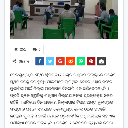
251
0
Share
ବେଲଗୁଣ୍ଠା,ତା-୨୮/୦୬(ପିପିଟି);ସମଗ୍ର ଗଞ୍ଜାମ ଜିଲ୍ଲାରେ କରୋନା
ସ୍ଥିତି ଦିନକୁ ଦିନ ବୃଦ୍ଧି ପାଇବାରେ ଲାଗଥିବା ବେଳେ ଏହାର ସଫଳ
ମୁକାବିଲା ପାଇଁ ଜିଲ୍ଲା ପ୍ରଶାସନ ଦିନରାତି ଏକ କରିଦେଇଛନ୍ତି ।
ପ୍ରତି ବ୍ଳକ ସ୍ଥିତିକୁ ଗଞ୍ଜାମ ଜିଲ୍ଲାପାଳଙ୍କ ପ୍ରତ୍ୟକ୍ଷ ନଜର
ରହିଛି । ଶନିବାର ଦିନ ଗଞ୍ଜାମ ଜିଲ୍ଲାପାଳ ବିଜୟ ଅମୃତ କୁଲାଙ୍ଗେ
ସଂଧ୍ୟା ୭ ଘଣ୍ଟା ସମୟରେ ବେଲଗୁଣ୍ଠା ବ୍ଳକ ଠାରେ ପହଞ୍ଚି
କରୋନା ମୁକାବିଲା ପାଇଁ ସମସ୍ତ ପ୍ରଶାସନିକ ଅଧିକାରୀଙ୍କ ସହ ଏକ
ସମୀକ୍ଷା ବୈଠକ କରିଛନ୍ତି । କରୋନା ସଚେତନତା ବ୍ୟାପକ କରିବା