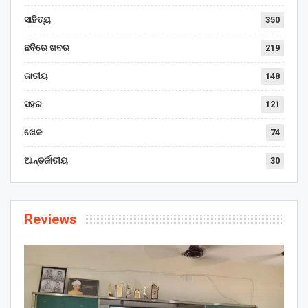
ସାହିତ୍ୟ
350
ଛବିରେ ଖବର
219
ଜାତୀୟ
148
ସହର
121
ଖେଳ
74
ଆନ୍ତର୍ଜାତୀୟ
30
Reviews