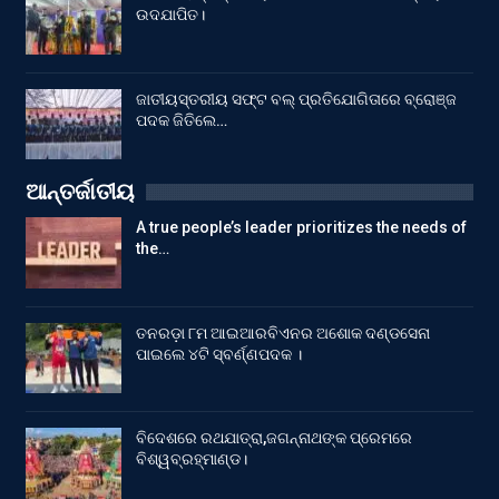
ଉଦଯାପିତ।
ଜାତୀୟସ୍ତରୀୟ ସଫ୍ଟ ବଲ୍ ପ୍ରତିଯୋଗିତାରେ ବ୍ରୋଞ୍ଜ
ପଦକ ଜିତିଲେ…
ଆନ୍ତର୍ଜାତୀୟ
A true people’s leader prioritizes the needs of
the…
ତନରଡ଼ା ୮ମ ଆଇଆରବିଏନର ଅଶୋକ ଦଣ୍ଡସେନା
ପାଇଲେ ୪ଟି ସ୍ବର୍ଣ୍ଣପଦକ ।
ବିଦେଶରେ ରଥଯାତ୍ରା,ଜଗନ୍ନାଥଙ୍କ ପ୍ରେମରେ
ବିଶ୍ୱବ୍ରହ୍ମାଣ୍ଡ।