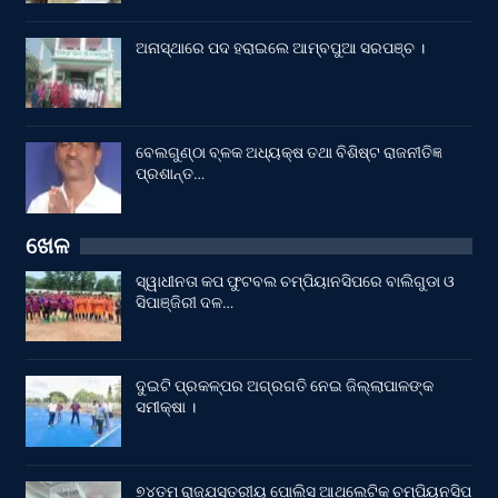
ଅନାସ୍ଥାରେ ପଦ ହରାଇଲେ ଆମ୍ବପୁଆ ସରପଞ୍ଚ ।
ବେଲଗୁଣ୍ଠା ବ୍ଳକ ଅଧ୍ୟକ୍ଷ ତଥା ବିଶିଷ୍ଟ ରାଜନୀତିଜ୍ଞ
ପ୍ରଶାନ୍ତ…
ଖେଳ
ସ୍ୱାଧୀନତା କପ ଫୁଟବଲ ଚମ୍ପିୟାନସିପରେ ବାଲିଗୁଡା ଓ
ସିପାଞ୍ଜିରୀ ଦଳ…
ଦୁଇଟି ପ୍ରକଳ୍ପର ଅଗ୍ରଗତି ନେଇ ଜିଲ୍ଲାପାଳଙ୍କ
ସମୀକ୍ଷା ।
୭୪ତମ ରାଜ୍ଯସ୍ତରୀୟ ପୋଲିସ ଆଥଲେଟିକ ଚମ୍ପିୟନସିପ