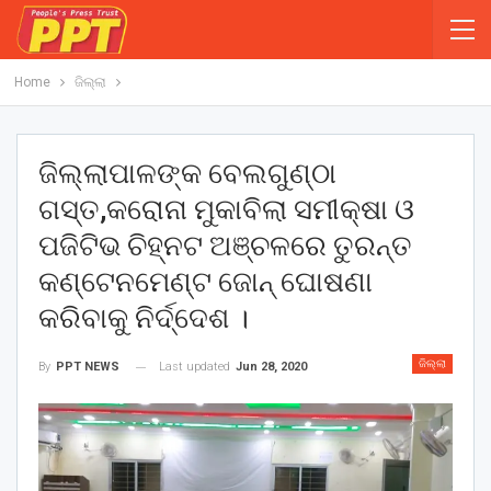
Home
ଜିଲ୍ଲା
ଜିଲ୍ଲାପାଳଙ୍କ ବେଲଗୁଣ୍ଠା
ଗସ୍ତ,କରୋନା ମୁକାବିଲା ସମୀକ୍ଷା ଓ
ପଜିଟିଭ ଚିହ୍ନଟ ଅଞ୍ଚଳରେ ତୁରନ୍ତ
କଣ୍ଟେନମେଣ୍ଟ ଜୋନ୍ ଘୋଷଣା
କରିବାକୁ ନିର୍ଦ୍ଦେଶ ।
ଜିଲ୍ଲା
Last updated
Jun 28, 2020
By
PPT NEWS