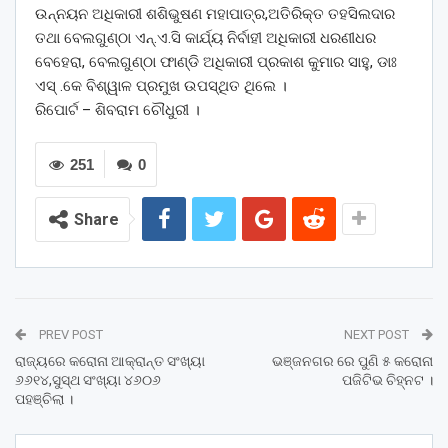
ଉନ୍ନୟନ ଅଧିକାରୀ ଶଶିଭୁଷଣ ମହାପାତ୍ର,ଅତିରିକ୍ତ ତହସିଲଦାର
ତଥା ବେଲଗୁଣ୍ଠା ଏନ୍.ଏ.ସି କାର୍ଯ୍ୟ ନିର୍ବାହୀ ଅଧିକାରୀ ଧରଣୀଧର
ବେହେରା, ବେଲଗୁଣ୍ଠା ଫାଣ୍ଡି ଅଧିକାରୀ ପ୍ରକାଶ କୁମାର ସାହୁ, ଡାଃ
ଏସ୍ .କେ ବିଶ୍ୱାଳ ପ୍ରମୁଖ ଉପସ୍ଥିତ ଥିଲେ ।
ରିପୋର୍ଟ – ଶିବରାମ ଚୌଧୁରୀ ।
251
0
Share
PREV POST
NEXT POST
ରାଜ୍ୟରେ କରୋନା ଆକ୍ରାନ୍ତ ସଂଖ୍ୟା
ଭଞ୍ଜନଗର ରେ ପୁଣି ୫ କରୋନା
୬୬୧୪,ସୁସ୍ଥ ସଂଖ୍ୟା ୪୬୦୬
ପଜିଟିଭ ଚିହ୍ନଟ ।
ପହଞ୍ଚିଲା ।