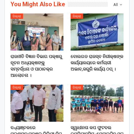
You Might Also Like
All
ଜିଲ୍ଲା
ଜିଲ୍ଲା
ରାଜନୀତି ବିଜ୍ଞାନ ବିଭାଗ ପକ୍ଷରୁ
ବୋଲଗଡ ରାଜସ୍ବ ନିରୀକ୍ଷଙ୍କ
ନୂତନ ଅଧ୍ୟକ୍ଷଙ୍କୁ
କାର୍ଯ୍ୟାଳୟରେ କର୍ମଚାରୀ
ସମ୍ବର୍ଦ୍ଧନା ଓ ପାଠାଚକ୍ର
ଅଭାବ,ଜରୁରି କାର୍ଯ୍ୟ ଠପ୍ ।
ଆଲୋଚନା ।
ଜିଲ୍ଲା
ଜିଲ୍ଲା
ବନ୍ୟାଞ୍ଚଳରେ
ସ୍ୱାଧୀନତା କପ ଫୁଟବଲ
ପ୍ରଶାସନ:ପକ୍ଷରୁ ରିଲିଫ୍ କିଟ୍
ଚମ୍ପିୟାନସିପ :ପେନାଲଟିକ ସୁଟ