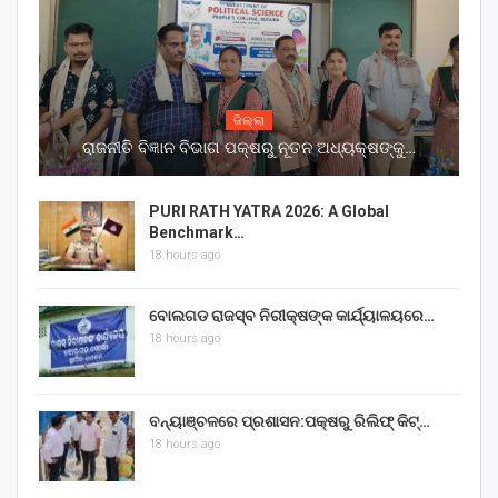
ଜିଲ୍ଲା
ରାଜନୀତି ବିଜ୍ଞାନ ବିଭାଗ ପକ୍ଷରୁ ନୂତନ ଅଧ୍ୟକ୍ଷଙ୍କୁ…
PURI RATH YATRA 2026: A Global
Benchmark…
18 hours ago
ବୋଲଗଡ ରାଜସ୍ବ ନିରୀକ୍ଷଙ୍କ କାର୍ଯ୍ୟାଳୟରେ…
18 hours ago
ବନ୍ୟାଞ୍ଚଳରେ ପ୍ରଶାସନ:ପକ୍ଷରୁ ରିଲିଫ୍ କିଟ୍…
18 hours ago