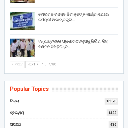
ବୋଲଗଡ ରାଜସ୍ବ ନିରୀକ୍ଷଙ୍କ କାର୍ଯ୍ୟାଳୟରେ
କର୍ମଚାରୀ ଅଭାବ,ଜରୁରି…
ବନ୍ୟାଞ୍ଚଳରେ ପ୍ରଶାସନ:ପକ୍ଷରୁ ରିଲିଫ୍ କିଟ୍
ବଣ୍ଟନ ସହ ତୁରନ୍ତ…
PREV
NEXT
1 of 4,985
Popular Topics
ଜିଲ୍ଲା
16878
ସ୍ବାସ୍ଥ୍ୟ
1422
ଅପରାଧ
436