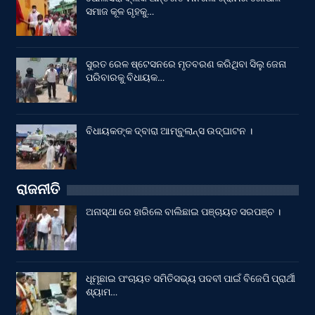
ସମାଜ କୂଳ ଗୃହକୁ…
ସୁରତ ରେଳ ଷ୍ଟେସନରେ ମୃତବରଣ କରିଥିବା ସିଲୁ ଜେନା
ପରିବାରକୁ ବିଧାୟକ…
ବିଧାୟକଙ୍କ ଦ୍ବାରା ଆମ୍ବୁଲାନ୍ସ ଉଦ୍‌ଘାଟନ ।
ରାଜନୀତି
ଅନାସ୍ଥା ରେ ହାରିଲେ ବାଲିଛାଇ ପଞ୍ଚାୟତ ସରପଞ୍ଚ ।
ଧୂମୂଛାଇ ପଂଚାୟତ ସମିତିସଭ୍ୟ ପଦବୀ ପାଇଁ ବିଜେପି ପ୍ରାର୍ଥୀ
ଶ୍ୟାମ…