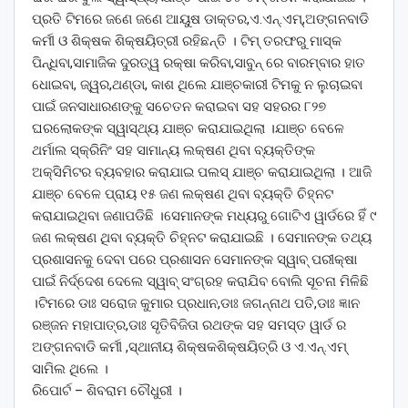
ପ୍ରତି ଟିମରେ ଜଣେ ଜଣେ ଆୟୁଷ ଡାକ୍ତର,ଏ.ଏନ୍.ଏମ୍,ଅଙ୍ଗନବାଡି
କର୍ମୀ ଓ ଶିକ୍ଷକ ଶିକ୍ଷୟିତ୍ରୀ ରହିଛନ୍ତି । ଟିମ୍ ତରଫରୁ ମାସ୍କ
ପିନ୍ଧିବା,ସାମାଜିକ ଦୁରତ୍ୱ ରକ୍ଷା କରିବା,ସାବୁନ୍ ରେ ବାରମ୍ବାର ହାତ
ଧୋଇବା, ଜ୍ୱର,ଥଣ୍ଡା, କାଶ ଥିଲେ ଯାଞ୍ଚକାରୀ ଟିମକୁ ନ ଲୁଚାଇବା
ପାଇଁ ଜନସାଧାରଣଙ୍କୁ ସଚେତନ କରାଇବା ସହ ସହରର ୮୨୭
ଘରଲୋକଙ୍କ ସ୍ୱାସ୍ଥ୍ୟ ଯାଞ୍ଚ କରାଯାଇଥିଲା ।ଯାଞ୍ଚ ବେଳେ
ଥର୍ମାଲ ସ୍କ୍ରିନିଂ ସହ ସାମାନ୍ୟ ଲକ୍ଷଣ ଥିବା ବ୍ୟକ୍ତିଙ୍କ
ଅକ୍ସିମିଟର ବ୍ୟବହାର କରାଯାଇ ପଲସ୍ ଯାଞ୍ଚ କରାଯାଇଥିଲା । ଆଜି
ଯାଞ୍ଚ ବେଳେ ପ୍ରାୟ ୧୫ ଜଣ ଲକ୍ଷଣ ଥିବା ବ୍ୟକ୍ତି ଚିହ୍ନଟ
କରାଯାଇଥିବା ଜଣାପଡିଛି ।ସେମାନଙ୍କ ମଧ୍ୟରୁ ଗୋଟିଏ ୱାର୍ଡରେ ହିଁ ୯
ଜଣ ଲକ୍ଷଣ ଥିବା ବ୍ୟକ୍ତି ଚିହ୍ନଟ କରାଯାଇଛି । ସେମାନଙ୍କ ତଥ୍ୟ
ପ୍ରଶାସନକୁ ଦେବା ପରେ ପ୍ରଶାସନ ସେମାନଙ୍କ ସ୍ୱାବ୍ ପରୀକ୍ଷା
ପାଇଁ ନିର୍ଦ୍ଦେଶ ଦେଲେ ସ୍ୱାବ୍ ସଂଗ୍ରହ କରାଯିବ ବୋଲି ସୂଚନା ମିଳିଛି
।ଟିମରେ ଡାଃ ସରୋଜ କୁମାର ପ୍ରଧାନ,ଡାଃ ଜଗନ୍ନାଥ ପତି,ଡାଃ ଜ୍ଞାନ
ରଞ୍ଜନ ମହାପାତ୍ର,ଡାଃ ସୃତିବିଜିତା ରଥଙ୍କ ସହ ସମସ୍ତ ୱାର୍ଡ ର
ଅଙ୍ଗନବାଡି କର୍ମୀ ,ସ୍ଥାନୀୟ ଶିକ୍ଷକଶିକ୍ଷୟିତ୍ରି ଓ ଏ.ଏନ୍.ଏମ୍
ସାମିଲ ଥିଲେ ।
ରିପୋର୍ଟ – ଶିବରାମ ଚୌଧୁରୀ ।