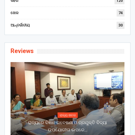
ସହର
120
ଖେଳ
74
ଆନ୍ତର୍ଜାତୀୟ
30
Reviews
ରାଜ୍ୟ ଖବର
ରାଜ୍ୟରେ ବିଜ୍ଞାନ ଗବେଷଣା ଓ ପ୍ରଯୁକ୍ତି ବିଦ୍ୟା
ଉପଯୋଗୀତା ଉପରେ…