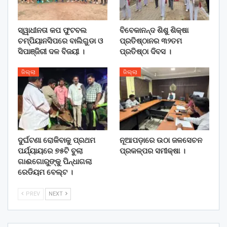
ସ୍ୱାଧୀନତା କପ ଫୁଟବଲ
ବିବେକାନନ୍ଦ ଶିଶୁ ଶିକ୍ଷା
ଚମ୍ପିୟାନସିପରେ ବାଲିଗୁଡା ଓ
ପ୍ରତିଷ୍ଠାନର ୩୨ତମ
ସିପାଞ୍ଜିରୀ ଦଳ ବିଜୟୀ ।
ପ୍ରତିଷ୍ଠା ଦିବସ ।
ଜିଲ୍ଲା
ଜିଲ୍ଲା
ଦୁର୍ଘଟଣା ରୋକିବାକୁ ପ୍ରଥମ
ନୂଆପଡ଼ାରେ ଉଠା ଜଳସେଚନ
ପର୍ଯ୍ୟାୟରେ ୭୫ଟି ବୁଲା
ପ୍ରକଳ୍ପର ସମୀକ୍ଷା ।
ଗାଈଗୋରୁଙ୍କୁ ପିନ୍ଧାଗଲା
ରେଡିୟମ ବେଲ୍ଟ ।
PREV
NEXT