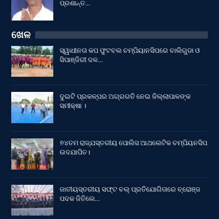
ପ୍ରଶାନ୍ତ…
ଖେଳ
ସ୍ୱାଧୀନତା କପ ଫୁଟବଲ ଚମ୍ପିୟାନସିପରେ ବାଲିଗୁଡା ଓ
ସିପାଞ୍ଜିରୀ ଦଳ…
ଦୁଇଟି ପ୍ରକଳ୍ପର ଅଗ୍ରଗତି ନେଇ ଜିଲ୍ଲାପାଳଙ୍କ
ସମୀକ୍ଷା ।
୭୪ତମ ରାଜ୍ଯସ୍ତରୀୟ ପୋଲିସ ଆଥଲେଟିକ ଚମ୍ପିୟନସିପ
ଉଦଯାପିତ।
ଜାତୀୟସ୍ତରୀୟ ସଫ୍ଟ ବଲ୍ ପ୍ରତିଯୋଗିତାରେ ବ୍ରୋଞ୍ଜ
ପଦକ ଜିତିଲେ…