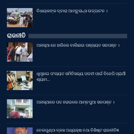
ବିଧାୟକଙ୍କ ଦ୍ବାରା ଆମ୍ବୁଲାନ୍ସ ଉଦ୍‌ଘାଟନ ।
ରାଜନୀତି
ଅନାସ୍ଥା ରେ ହାରିଲେ ବାଲିଛାଇ ପଞ୍ଚାୟତ ସରପଞ୍ଚ ।
ଧୂମୂଛାଇ ପଂଚାୟତ ସମିତିସଭ୍ୟ ପଦବୀ ପାଇଁ ବିଜେପି ପ୍ରାର୍ଥୀ
ଶ୍ୟାମ…
ଅନାସ୍ଥାରେ ପଦ ହରାଇଲେ ଆମ୍ବପୁଆ ସରପଞ୍ଚ ।
ବେଲଗୁଣ୍ଠା ବ୍ଳକ ଅଧ୍ୟକ୍ଷ ତଥା ବିଶିଷ୍ଟ ରାଜନୀତିଜ୍ଞ