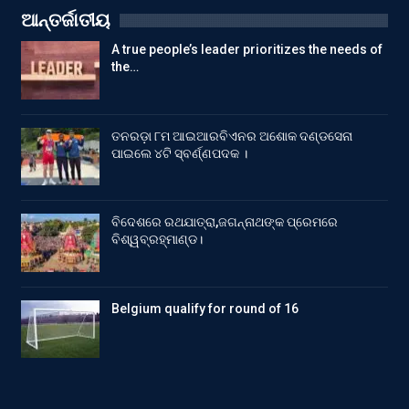
ଆନ୍ତର୍ଜାତୀୟ
A true people’s leader prioritizes the needs of
the…
ତନରଡ଼ା ୮ମ ଆଇଆରବିଏନର ଅଶୋକ ଦଣ୍ଡସେନା
ପାଇଲେ ୪ଟି ସ୍ବର୍ଣ୍ଣପଦକ ।
ବିଦେଶରେ ରଥଯାତ୍ରା,ଜଗନ୍ନାଥଙ୍କ ପ୍ରେମରେ
ବିଶ୍ୱବ୍ରହ୍ମାଣ୍ଡ।
Belgium qualify for round of 16