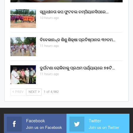
ସ୍ୱାଧୀନତା କପ ଫୁଟବଲ ଚମ୍ପିୟାନସିପରେ…
10 hours ago
ବିବେକାନନ୍ଦ ଶିଶୁ ଶିକ୍ଷା ପ୍ରତିଷ୍ଠାନର ୩୨ତମ…
11 hours ago
ଦୁର୍ଘଟଣା ରୋକିବାକୁ ପ୍ରଥମ ପର୍ଯ୍ୟାୟରେ ୭୫ଟି…
11 hours ago
PREV
NEXT
1 of 4,982
Facebook
Twitter
Join us on Facebook
Join us on Twitter