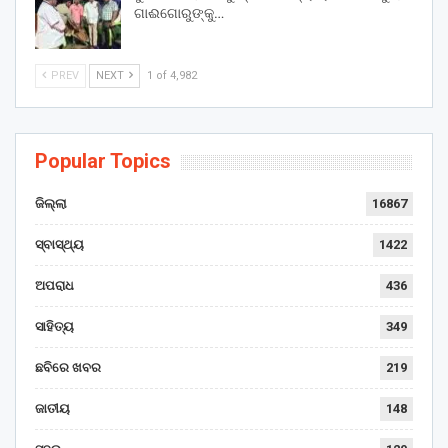
ଗାଈଗୋରୁଙ୍କୁ…
PREV
NEXT
1 of 4,982
Popular Topics
ଜିଲ୍ଲା
16867
ସ୍ବାସ୍ଥ୍ୟ
1422
ଅପରାଧ
436
ସାହିତ୍ୟ
349
ଛବିରେ ଖବର
219
ଜାତୀୟ
148