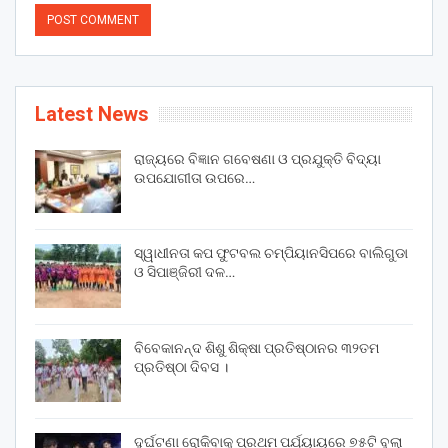
Latest News
ରାଜ୍ୟରେ ବିଜ୍ଞାନ ଗବେଷଣା ଓ ପ୍ରଯୁକ୍ତି ବିଦ୍ୟା
ଉପଯୋଗୀତା ଉପରେ…
ସ୍ୱାଧୀନତା କପ ଫୁଟବଲ ଚମ୍ପିୟାନସିପରେ ବାଲିଗୁଡା
ଓ ସିପାଞ୍ଜିରୀ ଦଳ…
ବିବେକାନନ୍ଦ ଶିଶୁ ଶିକ୍ଷା ପ୍ରତିଷ୍ଠାନର ୩୨ତମ
ପ୍ରତିଷ୍ଠା ଦିବସ ।
ଦୁର୍ଘଟଣା ରୋକିବାକୁ ପ୍ରଥମ ପର୍ଯ୍ୟାୟରେ ୭୫ଟି ବୁଲା