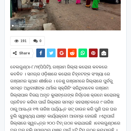
191
0
Share
ବେଲଗୁଣ୍ଠା-୮/୭(ପିପିଟି); ଗଞ୍ଜାମ ଜିଲ୍ଲା କରୋନା କବଳରେ
କବଳିତ । ସମଗ୍ର ଓଡ଼ିଶାରେ କରୋନା ଚିହ୍ନଟଙ୍କ ସଂଖ୍ୟା ରେ
ଗଞ୍ଜାମର ସ୍ଥାନ ଶୀର୍ଷରେ । ତେଣୁ ଗଞ୍ଜାମରେ ଜିଲ୍ଲାରେ ପୁର୍ବରୁ
ସମସ୍ତ ଅଧିବାସୀଙ୍କ ଥର୍ମାଲ ସ୍କ୍ରିନିଂ ସରିଥିବାବେଳ ଗଞ୍ଜାମ
ଜିଲ୍ଲାପାଳ ବିଜୟ ଅମୃତ କୁଲାଙ୍ଗେଙ୍କ ନିର୍ଦ୍ଦେଶ କ୍ରମେ କରୋନାକୁ
ପ୍ରତିହତ କରିବା ପାଇଁ ଜିଲ୍ଲାର ସମସ୍ତ ସହରାଞ୍ଚଳରେ ୯ ତାରିଖ
ଠାରୁ ଆସନ୍ତା ୧୩ ତାରିଖ ପର୍ଯ୍ୟନ୍ତ ସଟ୍ ଡାଉନ କରି ପୁଣି ଘର ଘର
ବୁଲି ସ୍ୱାସ୍ଥ୍ୟ ଯାଞ୍ଚ କାର୍ଯ୍ୟକ୍ରମ ଆରମ୍ଭ ହୋଇଛି ।ଏଥିପାଇଁ
ଜିଲ୍ଲାରେ ସ୍ୱତନ୍ତ୍ର ୨୦୦ ଟିମ୍ ଗଠନ କରାଯାଇଛି ।ବେଲଗୁଣ୍ଠାରେ
ଘର ଘର ବୁଲି ସ୍ୱାସ୍ଥ୍ୟ ଯାଞ୍ଚ ପାଇଁ ୪ଟି ଟିମ୍ ଗଠନ କରାଯାଇଛି ।