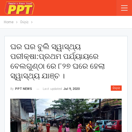
Home
ଜିଲ୍ଲା
ଘର ଘର ବୁଲି ସ୍ୱାସ୍ଥ୍ୟ
ପରୀକ୍ଷା:ପ୍ରଥମ ପର୍ଯ୍ୟାୟରେ
ବେଲଗୁଣ୍ଠା ରେ ୮୨୭ ଘରେ ହେଲା
ସ୍ୱାସ୍ଥ୍ୟ ଯାଞ୍ଚ ।
ଜିଲ୍ଲା
Last updated
Jul 9, 2020
By
PPT NEWS