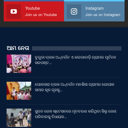
Youtube
Instagram
Join us on Youtube
Join us on Instagram
ଆମ ନେତା
ବୁଗୁଡା ବ୍ଲକ ଅନ୍ତର୍ଗତ ଏ.କରଡାବାଡ଼ି ଗ୍ରାମର ପୂର୍ବତନ
ସରପଞ୍ଚ…
ପୋଲସରା ବ୍ଲକ ଅନ୍ତର୍ଗତ ମନଶିଳା ଗ୍ରାମର ଗୋପାଳ
ସମାଜ କୂଳ ଗୃହକୁ…
ସୁରତ ରେଳ ଷ୍ଟେସନରେ ମୃତବରଣ କରିଥିବା ସିଲୁ ଜେନା
ପରିବାରକୁ ବିଧାୟକ…