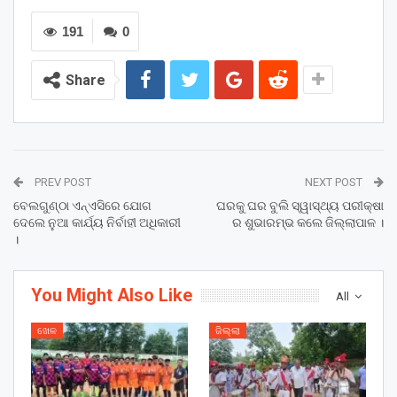
191
0
Share
PREV POST
NEXT POST
ବେଲଗୁଣ୍ଠା ଏନ୍ଏସିରେ ଯୋଗ
ଘରକୁ ଘର ବୁଲି ସ୍ୱାସ୍ଥ୍ୟ ପରୀକ୍ଷା
ଦେଲେ ନୁଆ କାର୍ଯ୍ୟ ନିର୍ବାହୀ ଅଧିକାରୀ
ର ଶୁଭାରମ୍ଭ କଲେ ଜିଲ୍ଲାପାଳ ।
।
You Might Also Like
All
ଖେଳ
ଜିଲ୍ଲା