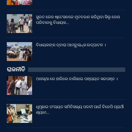
ସୁରତ ରେଳ ଷ୍ଟେସନରେ ମୃତବରଣ କରିଥିବା ସିଲୁ ଜେନା
ପରିବାରକୁ ବିଧାୟକ…
ବିଧାୟକଙ୍କ ଦ୍ବାରା ଆମ୍ବୁଲାନ୍ସ ଉଦ୍‌ଘାଟନ ।
ରାଜନୀତି
ଅନାସ୍ଥା ରେ ହାରିଲେ ବାଲିଛାଇ ପଞ୍ଚାୟତ ସରପଞ୍ଚ ।
ଧୂମୂଛାଇ ପଂଚାୟତ ସମିତିସଭ୍ୟ ପଦବୀ ପାଇଁ ବିଜେପି ପ୍ରାର୍ଥୀ
ଶ୍ୟାମ…