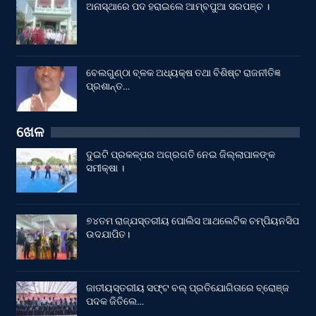
ଅନାସ୍ଥାରେ ପଦ ହରାଇଲେ ଆମ୍ବପୁଆ ସରପଞ୍ଚ ।
ବେଲଗୁଣ୍ଠା ବ୍ଳକ ଅଧ୍ୟକ୍ଷ ତଥା ବିଶିଷ୍ଟ ରାଜନୀତିଜ୍ଞ
ପ୍ରଶାନ୍ତ…
ଖେଳ
ଦୁଇଟି ପ୍ରକଳ୍ପର ଅଗ୍ରଗତି ନେଇ ଜିଲ୍ଲାପାଳଙ୍କ
ସମୀକ୍ଷା ।
୭୪ତମ ରାଜ୍ଯସ୍ତରୀୟ ପୋଲିସ ଆଥଲେଟିକ ଚମ୍ପିୟନସିପ
ଉଦଯାପିତ।
ଜାତୀୟସ୍ତରୀୟ ସଫ୍ଟ ବଲ୍ ପ୍ରତିଯୋଗିତାରେ ବ୍ରୋଞ୍ଜ
ପଦକ ଜିତିଲେ…