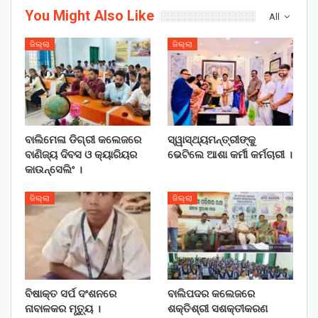
You Might Also Like
All
ଜିଲ୍ଲା
ଜିଲ୍ଲା
ବାଲିମେଳା ଡିଗ୍ରୀ କଲେଜରେ
ସ୍ୱାସ୍ଥ୍ୟମନ୍ତ୍ରୀଙ୍କୁ
ବାଣିଜ୍ୟ ଦିବସ ଓ କ୍ୟାରିୟର
ଭେଟିଲେ ଆଶା କର୍ମୀ କର୍ମଚାରୀ ।
କାଉନ୍ସେଲିଂ ।
ଜିଲ୍ଲା
ଜିଲ୍ଲା
ବିଷାକ୍ତ ସର୍ପ ଦଂଶନରେ
ବାଲିପଦର କଲେଜରେ
ନାବାଳକର ମୃତ୍ୟୁ ।
ଶକ୍ତିଶ୍ରୀ ସଶକ୍ତୀକରଣ