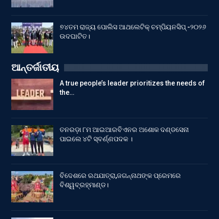
୭୪ତମ ରାଜ୍ୟ ପୋଲିସ ଆଥଲେଟିକ୍ ଚମ୍ପିୟନସିପ୍ -୨୦୨୬
ଉଦଘାଟିତ।
ଆନ୍ତର୍ଜାତୀୟ
A true people’s leader prioritizes the needs of
the…
ତନରଡ଼ା ୮ମ ଆଇଆରବିଏନର ଅଶୋକ ଦଣ୍ଡସେନା
ପାଇଲେ ୪ଟି ସ୍ବର୍ଣ୍ଣପଦକ ।
ବିଦେଶରେ ରଥଯାତ୍ରା,ଜଗନ୍ନାଥଙ୍କ ପ୍ରେମରେ
ବିଶ୍ୱବ୍ରହ୍ମାଣ୍ଡ।