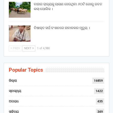
ବାହାର ରାଜ୍ୟକୁ ଚାଲାଣ ହେଉଥିବା ୬୦ଟି ଗୋରୁ ଜବତ
କଲା ପୋଲିସ ।
ବିଷାକ୍ତ ସର୍ପ ଦଂଶନରେ ନାବାଳକର ମୃତ୍ୟୁ ।
PREV
NEXT
1 of 4,980
Popular Topics
ଜିଲ୍ଲା
16859
ସ୍ବାସ୍ଥ୍ୟ
1422
ଅପରାଧ
435
ସାହିତ୍ୟ
349