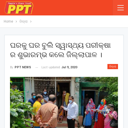
Home
ଜିଲ୍ଲା
ଘରକୁ ଘର ବୁଲି ସ୍ୱାସ୍ଥ୍ୟ ପରୀକ୍ଷା
ର ଶୁଭାରମ୍ଭ କଲେ ଜିଲ୍ଲାପାଳ ।
ଜିଲ୍ଲା
Last updated
Jul 9, 2020
By
PPT NEWS