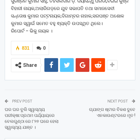
ସୁରଞ୍ଜନ କୁମାର ସାହୁ, ତହସିଲଦାର ଡ଼. ଦୟାସିନ୍ଧୁ ପରିଡା,ବିଇଇ କୁଞ୍ଜ
ବିହାରୀ ନାୟକ,ଅଲାରିଗଡ଼ରେ ଯୁବ ସଭାପତି ତଥା ସମାଜସେବୀ
ସନ୍ତୋଷ କୁମାର ପଟ୍ଟନାୟକ,ଦିଗାମ୍ବର ନାହାକ,ସରପଞ୍ଚ ଅଶୋକ
କୁମାର ସ୍ୱାଇଁ ସମେତ ବହୁ ଵ୍ୟକ୍ତି ଉପସ୍ଥିତ ଥିଲେ।
ରିପୋର୍ଟ – ଭିକୁ ନାୟକ ।
831
0
Share
PREV POST
NEXT POST
ଘର ଘର ବୁଲି ସ୍ୱାସ୍ଥ୍ୟ
ଗ୍ଯାଙ୍ଗ ଷ୍ଟାର ବିକଶ ଦୁବେ
ପରୀକ୍ଷା:ପ୍ରଥମ ପର୍ଯ୍ୟାୟରେ
ଏନକାଉଣ୍ଟରରେ ମୃତ !
ବେଲଗୁଣ୍ଠା ରେ ୮୨୭ ଘରେ ହେଲା
ସ୍ୱାସ୍ଥ୍ୟ ଯାଞ୍ଚ ।