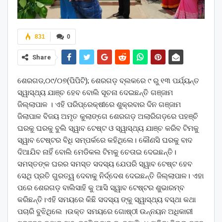
831
0
Share
ଶେରଗଡ,୦୯/୦୭(ପିପିଟି); ଶେରଗଡ଼ ବ୍ଲକରେ ୯ ରୁ ୧୩ ପର୍ଯ୍ୟନ୍ତ
ସ୍ୱାସ୍ଥ୍ୟ ଯାଞ୍ଚ ହେବ ବୋଲି ସୂଚନା ଦେଇଛନ୍ତି ଗଞ୍ଜାମ
ଜିଲ୍ଲାପାଳ । ଏହି ପରିପ୍ରେକ୍ଷୀରେ ଶୁକ୍ରବାର ଦିନ ଗଞ୍ଜାମ
ଜିଲାପାଳ ବିଜୟ ଅମୃତ କୁଲାଙ୍ଗେ ଶେରଗଡ଼ ଅଲାରିଗଡ଼ରେ ପହଞ୍ଚି
ଘରକୁ ଘରକୁ ବୁଲି ସ୍ୱାବ ଟେଷ୍ଟ ଓ ସ୍ୱାସ୍ଥ୍ୟ ଯାଞ୍ଚ କରିବ ଟିମକୁ
ସ୍ୱାବ ଟେଷ୍ଟର ବିଧି ସମ୍ପର୍କରେ କହିଥିଲେ। କୌଣସି ଘରକୁ ବାଦ
ଦିଆଯିବ ନାହିଁ ବୋଲି ମେଡିକଲ ଟିମକୁ ଚେତାଇ ଦେଇଛନ୍ତି।
ସମସ୍ତଙ୍କ ଘରର ସମସ୍ତ ସଦସ୍ୟ ଯେପରି ସ୍ୱାବ ଟେଷ୍ଟ ହେବ
ସେଥି ପ୍ରତି ଗୁରତ୍ୱ ଦେବାକୁ ନିର୍ଦ୍ଦେଶ ଦେଇଛନ୍ତି ଜିଲ୍ଲାପାଳ। ଏହା
ପରେ ଶେରଗଡ଼ ବାଲିସାହି କୁ ଆସି ସ୍ୱାବ ଟେଷ୍ଟର ଶୁଭାରମ୍ବ
କରିଛନ୍ତି।ଏହି ସମୟରେ କିଛି ସଦସ୍ୟ ଙ୍କୁ ସ୍ୱାସ୍ଥ୍ୟ ବସ୍ଥା କଥା
ପଚାରି ବୁଝିଥିଲେ ।ଉକ୍ତ ସମୟରେ ଗୋଷ୍ଠୀ ଉନ୍ନୟନ ଅଧିକାରୀ