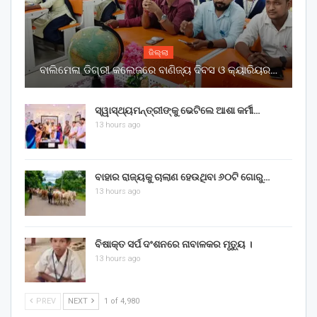
ଜିଲ୍ଲା
ବାଲିମେଳା ଡିଗ୍ରୀ କଲେଜରେ ବାଣିଜ୍ୟ ଦିବସ ଓ କ୍ୟାରିୟର…
ସ୍ୱାସ୍ଥ୍ୟମନ୍ତ୍ରୀଙ୍କୁ ଭେଟିଲେ ଆଶା କର୍ମୀ…
13 hours ago
ବାହାର ରାଜ୍ୟକୁ ଚାଲାଣ ହେଉଥିବା ୬୦ଟି ଗୋରୁ…
13 hours ago
ବିଷାକ୍ତ ସର୍ପ ଦଂଶନରେ ନାବାଳକର ମୃତ୍ୟୁ ।
13 hours ago
PREV
NEXT
1 of 4,980