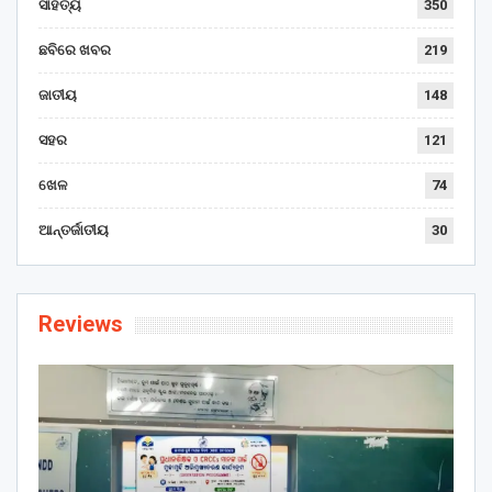
ସାହିତ୍ୟ
350
ଛବିରେ ଖବର
219
ଜାତୀୟ
148
ସହର
121
ଖେଳ
74
ଆନ୍ତର୍ଜାତୀୟ
30
Reviews