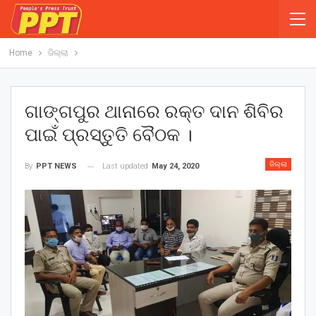
Home
ଜିଲ୍ଲା
ଗାଙ୍ଗପୁର ଥାନାରେ ରକ୍ତ ଦାନ ଶିବିର
ପାଇଁ ପ୍ରସ୍ତୁତି ବୈଠକ ।
ଜିଲ୍ଲା
Last updated
May 24, 2020
By
PPT NEWS