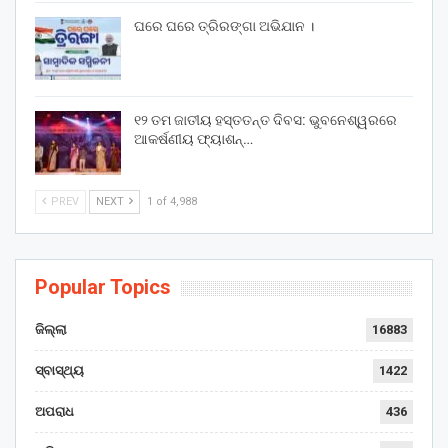
ଘରେ ଘରେ ତ୍ରିରଙ୍ଗା ଅଭିଯାନ ।
୧୨ ତମ ଜାତୀୟ ହସ୍ତତନ୍ତ ଦିବସ: ଭୁବନେଶ୍ୱରରେ
ଆକର୍ଷଣୀୟ ଫ୍ୟାଶନ୍…
PREV
NEXT
1 of 4,988
Popular Topics
ଜିଲ୍ଲା
16883
ସ୍ବାସ୍ଥ୍ୟ
1422
ଅପରାଧ
436