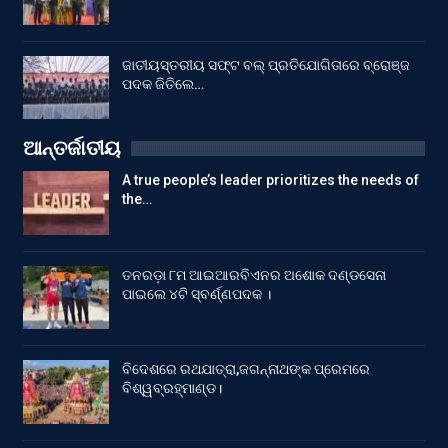
ଜାତୀୟସ୍ତରୀୟ ସଫ୍ଟ ବଲ୍ ପ୍ରତିଯୋଗିତାରେ ବ୍ରୋଞ୍ଜ
ପଦକ ଜିତିଲେ…
ଆନ୍ତର୍ଜାତୀୟ
A true people’s leader prioritizes the needs of
the…
ତନରଡ଼ା ୮ମ ଆଇଆରବିଏନର ଅଶୋକ ଦଣ୍ଡସେନା
ପାଇଲେ ୪ଟି ସ୍ବର୍ଣ୍ଣପଦକ ।
ବିଦେଶରେ ରଥଯାତ୍ରା,ଜଗନ୍ନାଥଙ୍କ ପ୍ରେମରେ
ବିଶ୍ୱବ୍ରହ୍ମାଣ୍ଡ।