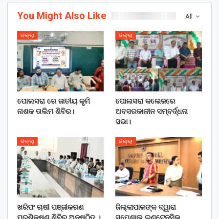
You Might Also Like
All
ଜିଲ୍ଲା
ଜିଲ୍ଲା
ପୋଲସରା ରେ ଜାତୀୟ କୃମି
ପୋଲସରା କଲେଜରେ
ନାଶକ ତାଲିମ ଶିବିର।
ଅବସରକାଳୀନ ସମ୍ବର୍ଦ୍ଧନା
ସଭା।
ଜିଲ୍ଲା
ଜିଲ୍ଲା
ଖରିଫ ଚାଷୀ ପଞ୍ଜୀକରଣ
ଜିଲ୍ଲାପାଳଙ୍କ ଦ୍ୱାରା
ପ୍ରଶିକ୍ଷଣ ଶିବିର ଅନୁଷ୍ଠିତ ।
ସ୍ପେଶାଲ ଇଣ୍ଟେନସିଭ୍