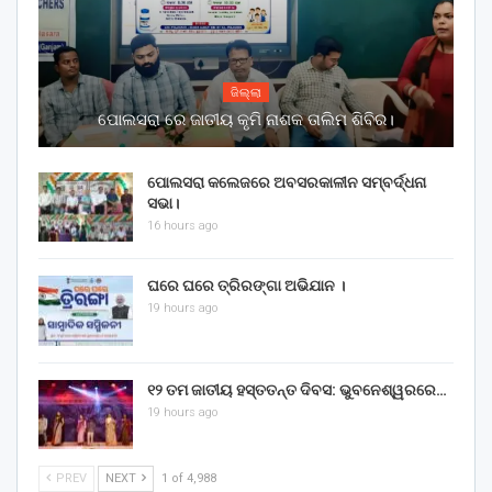
ଜିଲ୍ଲା
ପୋଲସରା ରେ ଜାତୀୟ କୃମି ନାଶକ ତାଲିମ ଶିବିର।
ପୋଲସରା କଲେଜରେ ଅବସରକାଳୀନ ସମ୍ବର୍ଦ୍ଧନା
ସଭା।
16 hours ago
ଘରେ ଘରେ ତ୍ରିରଙ୍ଗା ଅଭିଯାନ ।
19 hours ago
୧୨ ତମ ଜାତୀୟ ହସ୍ତତନ୍ତ ଦିବସ: ଭୁବନେଶ୍ୱରରେ…
19 hours ago
PREV
NEXT
1 of 4,988