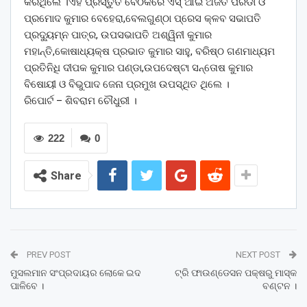
କରିଥିଲେ ।ଏହି ପ୍ରସ୍ତୁତି ବୈଠକରେ ଏସ୍ ଆଇ ଅଜିତ ପରିଡା ଓ
ପ୍ରମୋଦ କୁମାର ବେହେରା,ବେଲଗୁଣ୍ଠା ପ୍ରେସ କ୍ଳବ ସଭାପତି
ପ୍ରଦ୍ୟୁମ୍ନ ପାତ୍ର, ଉପସଭାପତି ଅଶ୍ୱିନୀ କୁମାର
ମହାନ୍ତି,କୋଷାଧ୍ୟକ୍ଷ ପ୍ରଭାତ କୁମାର ସାହୁ, ବରିଷ୍ଠ ଗଣମାଧ୍ୟମ
ପ୍ରତିନିଧି ଦୀପକ କୁମାର ପଣ୍ଡା,ଉପଦେଷ୍ଟା ସନ୍ତୋଷ କୁମାର
ବିଷୋୟୀ ଓ ବିଭୁପାଦ ଜେନା ପ୍ରମୁଖ ଉପସ୍ଥିତ ଥିଲେ ।
ରିପୋର୍ଟ – ଶିବରାମ ଚୌଧୁରୀ ।
222
0
Share
PREV POST
NEXT POST
ମୁସଲମାନ ସଂପ୍ରଦାୟର ଲୋକେ ଇଦ
ଟ୍ରି ଫାଉଣ୍ଡେସନ ପକ୍ଷରୁ ମାସ୍କ
ପାଳିବେ ।
ବଣ୍ଟନ ।