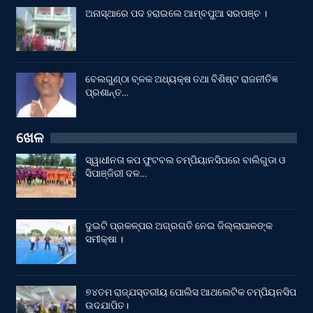
ଅନାସ୍ଥାରେ ପଦ ହରାଇଲେ ଆମ୍ବପୁଆ ସରପଞ୍ଚ ।
ବେଲଗୁଣ୍ଠା ବ୍ଳକ ଅଧ୍ୟକ୍ଷ ତଥା ବିଶିଷ୍ଟ ରାଜନୀତିଜ୍ଞ
ପ୍ରଶାନ୍ତ…
ଖେଳ
ସ୍ୱାଧୀନତା କପ ଫୁଟବଲ ଚମ୍ପିୟାନସିପରେ ବାଲିଗୁଡା ଓ
ସିପାଞ୍ଜିରୀ ଦଳ…
ଦୁଇଟି ପ୍ରକଳ୍ପର ଅଗ୍ରଗତି ନେଇ ଜିଲ୍ଲାପାଳଙ୍କ
ସମୀକ୍ଷା ।
୭୪ତମ ରାଜ୍ଯସ୍ତରୀୟ ପୋଲିସ ଆଥଲେଟିକ ଚମ୍ପିୟନସିପ
ଉଦଯାପିତ।