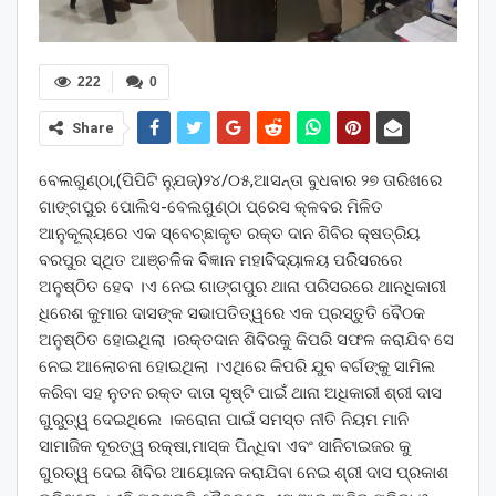
222
0
Share
ବେଲଗୁଣ୍ଠା,(ପିପିଟି ନ୍ଯୁଜ୍)୨୪/୦୫,ଆସନ୍ତା ବୁଧବାର ୨୭ ତାରିଖରେ
ଗାଙ୍ଗପୁର ପୋଲିସ-ବେଲଗୁଣ୍ଠା ପ୍ରେସ କ୍ଳବର ମିଳିତ
ଆନୁକୂଲ୍ୟରେ ଏକ ସ୍ବେଚ୍ଛାକୃତ ରକ୍ତ ଦାନ ଶିବିର କ୍ଷତ୍ରିୟ
ବରପୁର ସ୍ଥିତ ଆଞ୍ଚଳିକ ବିଜ୍ଞାନ ମହାବିଦ୍ୟାଳୟ ପରିସରରେ
ଅନୁଷ୍ଠିତ ହେବ ।ଏ ନେଇ ଗାଙ୍ଗପୁର ଥାନା ପରିସରରେ ଥାନଧିକାରୀ
ଧିରେଶ କୁମାର ଦାସଙ୍କ ସଭାପତିତ୍ୱରେ ଏକ ପ୍ରସ୍ତୁତି ବୈଠକ
ଅନୁଷ୍ଠିତ ହୋଇଥିଲା ।ରକ୍ତଦାନ ଶିବିରକୁ କିପରି ସଫଳ କରାଯିବ ସେ
ନେଇ ଆଲୋଚନା ହୋଇଥିଲା ।ଏଥିରେ କିପରି ଯୁବ ବର୍ଗଙ୍କୁ ସାମିଲ
କରିବା ସହ ନୁତନ ରକ୍ତ ଦାତା ସୃଷ୍ଟି ପାଇଁ ଥାନା ଅଧିକାରୀ ଶ୍ରୀ ଦାସ
ଗୁରୁତ୍ୱ ଦେଇଥିଲେ ।କରୋନା ପାଇଁ ସମସ୍ତ ନୀତି ନିୟମ ମାନି
ସାମାଜିକ ଦୂରତ୍ୱ ରକ୍ଷା,ମାସ୍କ ପିନ୍ଧିବା ଏବଂ ସାନିଟାଇଜର କୁ
ଗୁରତ୍ୱ ଦେଇ ଶିବିର ଆୟୋଜନ କରାଯିବା ନେଇ ଶ୍ରୀ ଦାସ ପ୍ରକାଶ