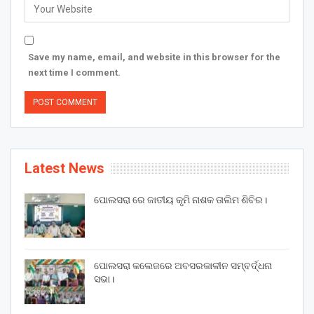
Save my name, email, and website in this browser for the
next time I comment.
Latest News
ପୋଲସରା ରେ ଜାତୀୟ କୃମି ନାଶକ ତାଲିମ ଶିବିର।
ପୋଲସରା କଲେଜରେ ଅବସରକାଳୀନ ସମ୍ବର୍ଦ୍ଧନା
ସଭା।