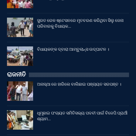
ସୁରତ ରେଳ ଷ୍ଟେସନରେ ମୃତବରଣ କରିଥିବା ସିଲୁ ଜେନା
ପରିବାରକୁ ବିଧାୟକ…
ବିଧାୟକଙ୍କ ଦ୍ବାରା ଆମ୍ବୁଲାନ୍ସ ଉଦ୍‌ଘାଟନ ।
ରାଜନୀତି
ଅନାସ୍ଥା ରେ ହାରିଲେ ବାଲିଛାଇ ପଞ୍ଚାୟତ ସରପଞ୍ଚ ।
ଧୂମୂଛାଇ ପଂଚାୟତ ସମିତିସଭ୍ୟ ପଦବୀ ପାଇଁ ବିଜେପି ପ୍ରାର୍ଥୀ
ଶ୍ୟାମ…