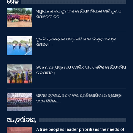
ଖେଳ
ସ୍ୱାଧୀନତା କପ ଫୁଟବଲ ଚମ୍ପିୟାନସିପରେ ବାଲିଗୁଡା ଓ
ସିପାଞ୍ଜିରୀ ଦଳ…
ଦୁଇଟି ପ୍ରକଳ୍ପର ଅଗ୍ରଗତି ନେଇ ଜିଲ୍ଲାପାଳଙ୍କ
ସମୀକ୍ଷା ।
୭୪ତମ ରାଜ୍ଯସ୍ତରୀୟ ପୋଲିସ ଆଥଲେଟିକ ଚମ୍ପିୟନସିପ
ଉଦଯାପିତ।
ଜାତୀୟସ୍ତରୀୟ ସଫ୍ଟ ବଲ୍ ପ୍ରତିଯୋଗିତାରେ ବ୍ରୋଞ୍ଜ
ପଦକ ଜିତିଲେ…
ଆନ୍ତର୍ଜାତୀୟ
A true people’s leader prioritizes the needs of