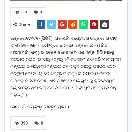
393
0
Share
ଭଞ୍ଜନଗର,୨୨/୧୨(ପିପିଟି); ଗତକାଲି ସନ୍ଧ୍ୟାରେ ଭଞ୍ଜନଗର ଠାରୁ
ଫୁଲବାଣୀ ରାସ୍ତାର ଦୁର୍ଗାପ୍ରସାଦ ଠାରେ ଭଞ୍ଜନଗର ପୋଲିସ
ପେଟ୍ରୋଲିଂ କରୁଥିବା ବେଳେ ସନ୍ଦେହରେ ଏକ ହଣ୍ଡା ସିଟି କାରକୁ
ଅଟକାଇ ତଲାସୀ ନେବାରୁ ସେଥିରୁ ୨ଟି ବସ୍ତାରେ ୫୪କେଜି ୪୬୦ଗ୍ରାମ
ଗଞ୍ଜେଇ ବାହାରିଥିଲା।ଗଞ୍ଜେଇ ସହ ଉକ୍ତ କାରକୁ ପୋଲିସ ଜବତ
କରିଥିବା ବେଳେ ଏଥିରେ ସମ୍ପୃକ୍ତ ସାମୁଏଲ ଦିଗାଲ ଓ ବାଦଲ
ମଲିକକୁ ଗିରଫ କରିଛି। ଏହି ଗଞ୍ଜେଇ ବାଲିଗୁଡା ରୁ ଭୁବନେଶ୍ୱର
ଚାଲାଣ ହେଉଥିବା ଭଞ୍ଜନଗର ଥାନା ଅଧିକାରୀ ସୁଦୀପ୍ତ କୁମାର ସାହୁ
କହିଛନ୍ତି।
(ରିପୋର୍ଟ- ଜୟକୃଷ୍ଣ ପଟ୍ଟନାୟକ। )
393
0