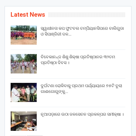
Latest News
ସ୍ୱାଧୀନତା କପ ଫୁଟବଲ ଚମ୍ପିୟାନସିପରେ ବାଲିଗୁଡା
ଓ ସିପାଞ୍ଜିରୀ ଦଳ…
ବିବେକାନନ୍ଦ ଶିଶୁ ଶିକ୍ଷା ପ୍ରତିଷ୍ଠାନର ୩୨ତମ
ପ୍ରତିଷ୍ଠା ଦିବସ ।
ଦୁର୍ଘଟଣା ରୋକିବାକୁ ପ୍ରଥମ ପର୍ଯ୍ୟାୟରେ ୭୫ଟି ବୁଲା
ଗାଈଗୋରୁଙ୍କୁ…
ନୂଆପଡ଼ାରେ ଉଠା ଜଳସେଚନ ପ୍ରକଳ୍ପର ସମୀକ୍ଷା ।