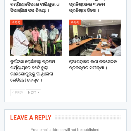
ଚମ୍ପିୟାନସିପରେ ବାଲିଗୁଡା ଓ
ପ୍ରତିଷ୍ଠାନର ୩୨ତମ
ସିପାଞ୍ଜିରୀ ଦଳ ବିଜୟୀ ।
ପ୍ରତିଷ୍ଠା ଦିବସ ।
ଜିଲ୍ଲା
ଜିଲ୍ଲା
ଦୁର୍ଘଟଣା ରୋକିବାକୁ ପ୍ରଥମ
ନୂଆପଡ଼ାରେ ଉଠା ଜଳସେଚନ
ପର୍ଯ୍ୟାୟରେ ୭୫ଟି ବୁଲା
ପ୍ରକଳ୍ପର ସମୀକ୍ଷା ।
ଗାଈଗୋରୁଙ୍କୁ ପିନ୍ଧାଗଲା
ରେଡିୟମ ବେଲ୍ଟ ।
PREV
NEXT
LEAVE A REPLY
Your email address will not be published.