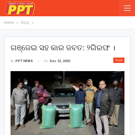
Home
ଜିଲ୍ଲା
ଗଞ୍ଜେଇ ସହ କାର ଜବତ: ୨ଗିରଫ ।
ଜିଲ୍ଲା
On
Dec 22, 2020
By
PPT NEWS