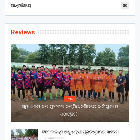
ଆନ୍ତର୍ଜାତୀୟ
30
Reviews
ଖେଳ
ସ୍ୱାଧୀନତା କପ ଫୁଟବଲ ଚମ୍ପିୟାନସିପରେ ବାଲିଗୁଡା ଓ
ସିପାଞ୍ଜିରୀ…
ବିବେକାନନ୍ଦ ଶିଶୁ ଶିକ୍ଷା ପ୍ରତିଷ୍ଠାନର ୩୨ତମ…
15 minutes ago