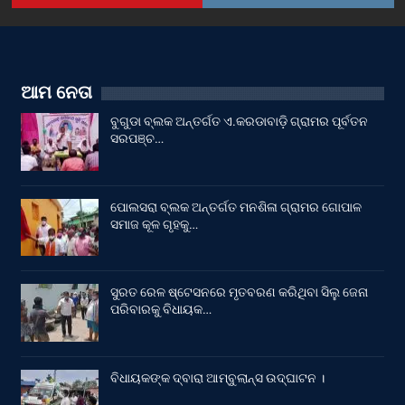
ଆମ ନେତା
ବୁଗୁଡା ବ୍ଲକ ଅନ୍ତର୍ଗତ ଏ.କରଡାବାଡ଼ି ଗ୍ରାମର ପୂର୍ବତନ
ସରପଞ୍ଚ…
ପୋଲସରା ବ୍ଲକ ଅନ୍ତର୍ଗତ ମନଶିଳା ଗ୍ରାମର ଗୋପାଳ
ସମାଜ କୂଳ ଗୃହକୁ…
ସୁରତ ରେଳ ଷ୍ଟେସନରେ ମୃତବରଣ କରିଥିବା ସିଲୁ ଜେନା
ପରିବାରକୁ ବିଧାୟକ…
ବିଧାୟକଙ୍କ ଦ୍ବାରା ଆମ୍ବୁଲାନ୍ସ ଉଦ୍‌ଘାଟନ ।