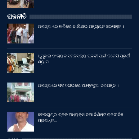
ରାଜନୀତି
ଅନାସ୍ଥା ରେ ହାରିଲେ ବାଲିଛାଇ ପଞ୍ଚାୟତ ସରପଞ୍ଚ ।
ଧୂମୂଛାଇ ପଂଚାୟତ ସମିତିସଭ୍ୟ ପଦବୀ ପାଇଁ ବିଜେପି ପ୍ରାର୍ଥୀ
ଶ୍ୟାମ…
ଅନାସ୍ଥାରେ ପଦ ହରାଇଲେ ଆମ୍ବପୁଆ ସରପଞ୍ଚ ।
ବେଲଗୁଣ୍ଠା ବ୍ଳକ ଅଧ୍ୟକ୍ଷ ତଥା ବିଶିଷ୍ଟ ରାଜନୀତିଜ୍ଞ
ପ୍ରଶାନ୍ତ…