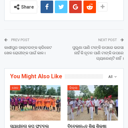
Share
PREV POST
NEXT POST
କାଶୀପୁର ଡାକ୍ତରଙ୍କ କ୍ରିକେଟ
ପୁରୁଣା ପାଣି ଟାଙ୍କି ଉପରେ ଭରସା
ଖେଳ ରୋଗୀଙ୍କ ପାଇଁ କାଳ।
ନାହିଁ କି ନୂତନ ପାଣି ଟାଙ୍କି ଉପରେ
ଗ୍ୟାରେଣ୍ଟି ନାହିଁ ।
You Might Also Like
All
ଖେଳ
ଜିଲ୍ଲା
ସ୍ୱାଧୀନତା କପ ଫୁଟବଲ
ବିବେକାନନ୍ଦ ଶିଶୁ ଶିକ୍ଷା