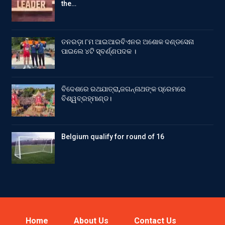
the…
ତନରଡ଼ା ୮ମ ଆଇଆରବିଏନର ଅଶୋକ ଦଣ୍ଡସେନା
ପାଇଲେ ୪ଟି ସ୍ବର୍ଣ୍ଣପଦକ ।
ବିଦେଶରେ ରଥଯାତ୍ରା,ଜଗନ୍ନାଥଙ୍କ ପ୍ରେମରେ
ବିଶ୍ୱବ୍ରହ୍ମାଣ୍ଡ।
Belgium qualify for round of 16
Home
About Us
Contact Us