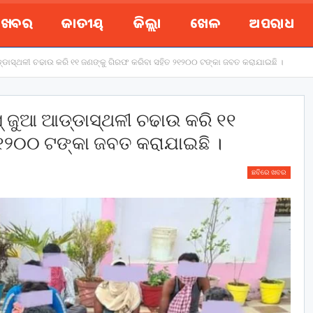
ୟ ଖବର
ଜାତୀୟ
ଜିଲ୍ଲା
ଖେଳ
ଅପରାଧ
ଆଡ୍ଡାସ୍ଥଳୀ ଚଢାଉ କରି ୧୧ ଜଣଙ୍କୁ ଗିରଫ କରିବା ସହିତ ୨୧୨୦୦ ଟଙ୍କା ଜବତ କରାଯାଇଛି ।
ସ୍ ଜୁଆ ଆଡ୍ଡାସ୍ଥଳୀ ଚଢାଉ କରି ୧୧
୨୧୨୦୦ ଟଙ୍କା ଜବତ କରାଯାଇଛି ।
ଛବିରେ ଖବର