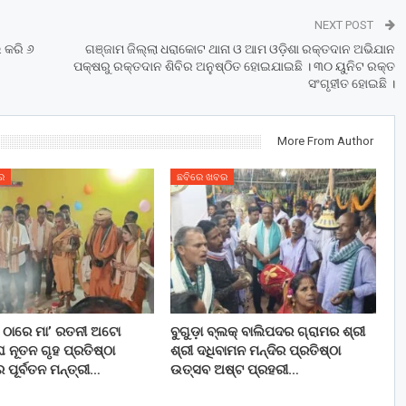
NEXT POST
ଉ କରି ୬
ଗଞ୍ଜାମ ଜିଲ୍ଲା ଧରାକୋଟ ଥାନା ଓ ଆମ ଓଡ଼ିଶା ରକ୍ତଦାନ ଅଭିଯାନ
ପକ୍ଷରୁ ରକ୍ତଦାନ ଶିବିର ଅନୁଷ୍ଠିତ ହୋଇଯାଇଛି । ୩୦ ୟୁନିଟ ରକ୍ତ
ସଂଗୃହୀତ ହୋଇଛି ।
More From Author
ର
ଛବିରେ ଖବର
ଠାରେ ମା’ ରତନୀ ଅଟୋ
ବୁଗୁଡ଼ା ବ୍ଲକ୍ ବାଲିପଦର ଗ୍ରାମର ଶ୍ରୀ
 ନୂତନ ଗୃହ ପ୍ରତିଷ୍ଠା
ଶ୍ରୀ ଦଧିବାମନ ମନ୍ଦିର ପ୍ରତିଷ୍ଠା
ପୂର୍ବତନ ମନ୍ତ୍ରୀ…
ଉତ୍ସବ ଅଷ୍ଟ ପ୍ରହରୀ…