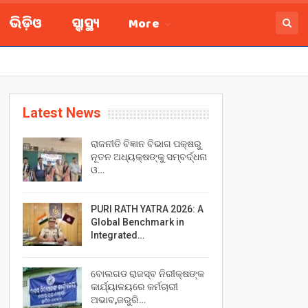
ଭିଡ଼ିଓ
ସ୍ବାସ୍ଥ୍ୟ
More
Latest News
ରାଜନୀତି ବିଜ୍ଞାନ ବିଭାଗ ପକ୍ଷରୁ
ନୂତନ ଅଧ୍ୟକ୍ଷଙ୍କୁ ସମ୍ବର୍ଦ୍ଧନା
ଓ…
PURI RATH YATRA 2026: A
Global Benchmark in
Integrated…
ବୋଲଗଡ ରାଜସ୍ବ ନିରୀକ୍ଷଙ୍କ
କାର୍ଯ୍ୟାଳୟରେ କର୍ମଚାରୀ
ଅଭାବ,ଜରୁରି…