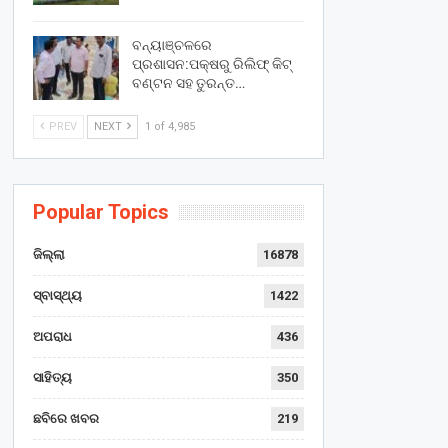
ବନ୍ୟାଞ୍ଚଳରେ
ପ୍ରଶାସନ:ପକ୍ଷରୁ ରିଲିଫ୍ କିଟ୍
ବଣ୍ଟନ ସହ ତୁରନ୍ତ…
PREV
NEXT
1 of 4,985
Popular Topics
ଜିଲ୍ଲା
16878
ସ୍ବାସ୍ଥ୍ୟ
1422
ଅପରାଧ
436
ସାହିତ୍ୟ
350
ଛବିରେ ଖବର
219