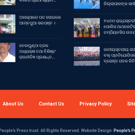
ବିଜେପି ପ୍ରାର୍ଥୀ ଶ୍ୟାମ…
ଜିଲ୍ଲାପାଳଙ୍କ ସମୀ
ଅନାସ୍ଥାରେ ପଦ ହରାଇଲେ
୭୪ତମ ରାଜ୍ଯସ୍ତର
ଆମ୍ବପୁଆ ସରପଞ୍ଚ ।
ପୋଲିସ ଆଥଲେଟି
ଚମ୍ପିୟନସିପ ଉଦଯ
ବେଲଗୁଣ୍ଠା ବ୍ଳକ
ଜାତୀୟସ୍ତରୀୟ ସଫ
ଅଧ୍ୟକ୍ଷ ତଥା ବିଶିଷ୍ଟ
ବଲ୍ ପ୍ରତିଯୋଗିତା
ରାଜନୀତିଜ୍ଞ ପ୍ରଶାନ୍ତ…
ବ୍ରୋଞ୍ଜ ପଦକ ଜିତ
About Us
Contact Us
Privacy Policy
Sit
People's Press trust. All Rights Reserved.
Website Design:
People's P