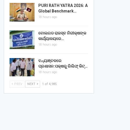
PURI RATH YATRA 2026: A
Global Benchmark…
18 hours ago
ବୋଲଗଡ ରାଜସ୍ବ ନିରୀକ୍ଷଙ୍କ
କାର୍ଯ୍ୟାଳୟରେ…
18 hours ago
ବନ୍ୟାଞ୍ଚଳରେ
ପ୍ରଶାସନ:ପକ୍ଷରୁ ରିଲିଫ୍ କିଟ୍…
18 hours ago
PREV
NEXT
1 of 4,985