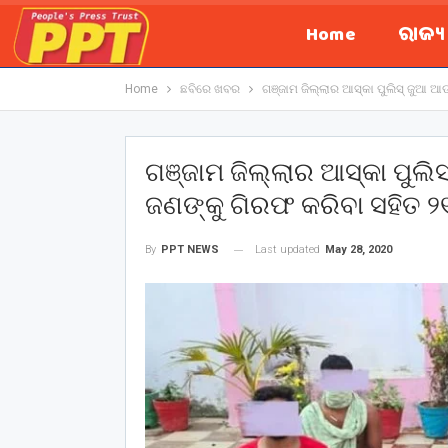
Home
ରାଜ୍
Home
ଛବିରେ ଖବର
ଗଞ୍ଜାମ ଜିଲ୍ଲାର ଆସ୍କା ପୁଲିସ୍ ଜୁଆ 
ଗଞ୍ଜାମ ଜିଲ୍ଲାର ଆସ୍କା ପୁଲି
ଜଣଙ୍କୁ ଗିରଫ କରିବା ସହିତ 
Last updated
May 28, 2020
By
PPT NEWS