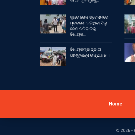
ସମାଜ କୂଳ ଗୃହକୁ…
ସୁରତ ରେଳ ଷ୍ଟେସନରେ
ମୃତବରଣ କରିଥିବା ସିଲୁ
ଜେନା ପରିବାରକୁ
ବିଧାୟକ…
ବିଧାୟକଙ୍କ ଦ୍ବାରା
ଆମ୍ବୁଲାନ୍ସ ଉଦ୍‌ଘାଟନ ।
Home
© 2026 - 