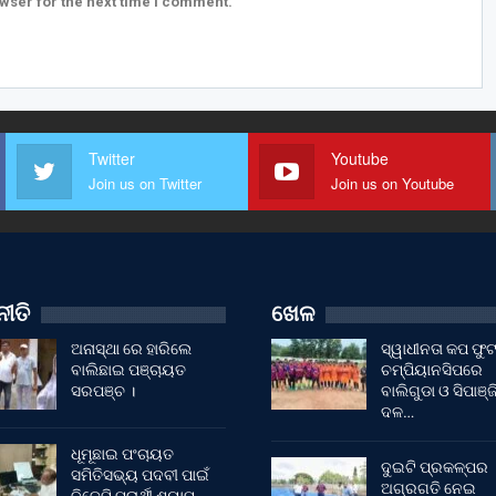
wser for the next time I comment.
Twitter
Youtube
Join us on Twitter
Join us on Youtube
ୀତି
ଖେଳ
ଅନାସ୍ଥା ରେ ହାରିଲେ
ସ୍ୱାଧୀନତା କପ ଫ
ବାଲିଛାଇ ପଞ୍ଚାୟତ
ଚମ୍ପିୟାନସିପରେ
ସରପଞ୍ଚ ।
ବାଲିଗୁଡା ଓ ସିପାଞ୍ଜ
ଦଳ…
ଧୂମୂଛାଇ ପଂଚାୟତ
ଦୁଇଟି ପ୍ରକଳ୍ପର
ସମିତିସଭ୍ୟ ପଦବୀ ପାଇଁ
ଅଗ୍ରଗତି ନେଇ