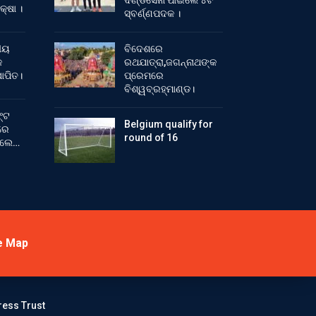
ଦଣ୍ଡସେନା ପାଇଲେ ୪ଟି
କ୍ଷା ।
ସ୍ବର୍ଣ୍ଣପଦକ ।
ୀୟ
ବିଦେଶରେ
କ
ରଥଯାତ୍ରା,ଜଗନ୍ନାଥଙ୍କ
ାପିତ।
ପ୍ରେମରେ
ବିଶ୍ୱବ୍ରହ୍ମାଣ୍ଡ।
୍ଟ
Belgium qualify for
ରେ
round of 16
ିଲେ…
e Map
ress Trust