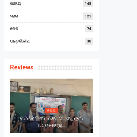
ଜାତୀୟ
148
ସହର
121
ଖେଳ
74
ଆନ୍ତର୍ଜାତୀୟ
30
Reviews
ଜିଲ୍ଲା
ରାଜନୀତି ବିଜ୍ଞାନ ବିଭାଗ ପକ୍ଷରୁ ନୂତନ
ଅଧ୍ୟକ୍ଷଙ୍କୁ…