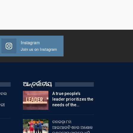
Instagram
Join us on Instagram
ଆନ୍ତର୍ଜାତୀୟ
ୁଟବଲ
A true people’s
leader prioritizes the
ିରୀ
needs of the…
ତନରଡ଼ା ୮ମ
ଆଇଆରବିଏନର ଅଶୋକ