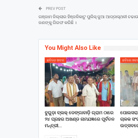
PREV POST
ଗଞ୍ଜାମ ଜିଲ୍ଲାର ହିଞ୍ଜଳିକାଟୁ ପୁଲିସ୍ ଜୁଆ ଆଡ୍ଡାସ୍ଥଳୀ ଚଢା
ଜଣଙ୍କୁ ଗିରଫ କରିଛି ।
You Might Also Like
ଛବିରେ ଖବର
ଛବିରେ ଖବ
ବୁଗୁଡ଼ା ବ୍ଲକ୍ ଡେଙ୍ଗାବାଡ଼ି ଗ୍ରାମ ଠାରେ
ପୋଲସରା 
୨୪ ପ୍ରହର ଅଖଣ୍ଡ ନାମଯଜ୍ଞରେ ପୂର୍ବତନ
ଚାଳକ ସଂଘ
ମନ୍ତ୍ରୀ…
ଉତ୍ସବରେ 