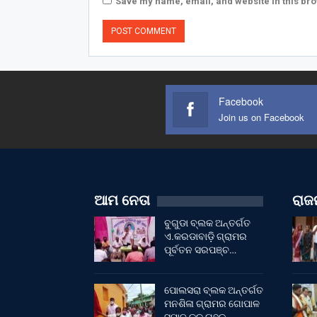
Save my name, email, and website in this bro
Facebook
Join us on Facebook
ଆମ ନେତା
ରାଜନ
ବୁଗୁଡା ବ୍ଲକ ଅନ୍ତର୍ଗତ
ଏ.କରଡାବାଡ଼ି ଗ୍ରାମର
ପୂର୍ବତନ ସରପଞ୍ଚ…
ପୋଲସରା ବ୍ଲକ ଅନ୍ତର୍ଗତ
ମନଶିଳା ଗ୍ରାମର ଗୋପାଳ