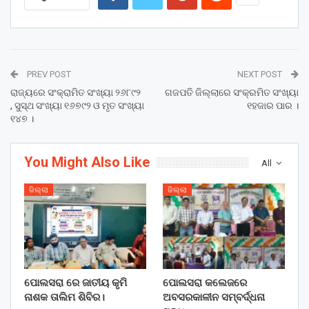
PREV POST
NEXT POST
ରାଜ୍ୟରେ ସଂକ୍ରାମିତ ସଂଖ୍ୟା ୨୬୮୯୨
ଗଜପତି ଜିଲ୍ଲାରେ ସଂକ୍ରମିତ ସଂଖ୍ୟା
, ସୁସ୍ଥ ସଂଖ୍ୟା ୧୬୭୯୨ ଓ ମୃତ ସଂଖ୍ୟା
୧ହଜାର ପାର ।
୧୪୭ ।
You Might Also Like
All
ଜିଲ୍ଲା
ଜିଲ୍ଲା
ପୋଲସରା ରେ ଜାତୀୟ କୃମି
ପୋଲସରା କଲେଜରେ
ନାଶକ ତାଲିମ ଶିବିର।
ଅବସରକାଳୀନ ସମ୍ବର୍ଦ୍ଧନା