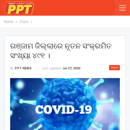
Home
ଜିଲ୍ଲା
ଗଞ୍ଜାମ ଜିଲ୍ଲାରେ ନୂତନ ସଂକ୍ରମିତ
ସଂଖ୍ୟା ୪୯୧ ।
ଜିଲ୍ଲା
Last updated
Jul 27, 2020
By
PPT NEWS