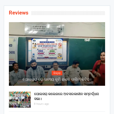
Reviews
ଜିଲ୍ଲା
ପୋଲସରା ରେ ଜାତୀୟ କୃମି ନାଶକ ତାଲିମ ଶିବିର।
ପୋଲସରା କଲେଜରେ ଅବସରକାଳୀନ ସମ୍ବର୍ଦ୍ଧନା
ସଭା।
8 hours ago