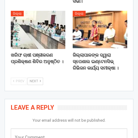
ସଭା।
ଜିଲ୍ଲା
ଜିଲ୍ଲା
ଖରିଫ ଚାଷୀ ପଞ୍ଜୀକରଣ
ଜିଲ୍ଲାପାଳଙ୍କ ଦ୍ୱାରା
ପ୍ରଶିକ୍ଷଣ ଶିବିର ଅନୁଷ୍ଠିତ ।
ସ୍ପେଶାଲ ଇଣ୍ଟେନସିଭ୍
ରିଭିଜନ କାର୍ଯ୍ୟ ସମୀକ୍ଷା ।
PREV
NEXT
LEAVE A REPLY
Your email address will not be published.