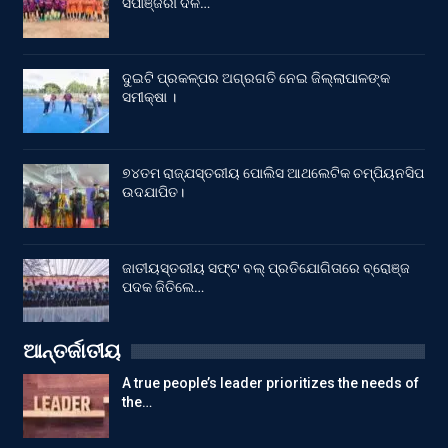
ସିପାଞ୍ଜିରୀ ଦଳ…
ଦୁଇଟି ପ୍ରକଳ୍ପର ଅଗ୍ରଗତି ନେଇ ଜିଲ୍ଲାପାଳଙ୍କ
ସମୀକ୍ଷା ।
୭୪ତମ ରାଜ୍ଯସ୍ତରୀୟ ପୋଲିସ ଆଥଲେଟିକ ଚମ୍ପିୟନସିପ
ଉଦଯାପିତ।
ଜାତୀୟସ୍ତରୀୟ ସଫ୍ଟ ବଲ୍ ପ୍ରତିଯୋଗିତାରେ ବ୍ରୋଞ୍ଜ
ପଦକ ଜିତିଲେ…
ଆନ୍ତର୍ଜାତୀୟ
A true people’s leader prioritizes the needs of
the…