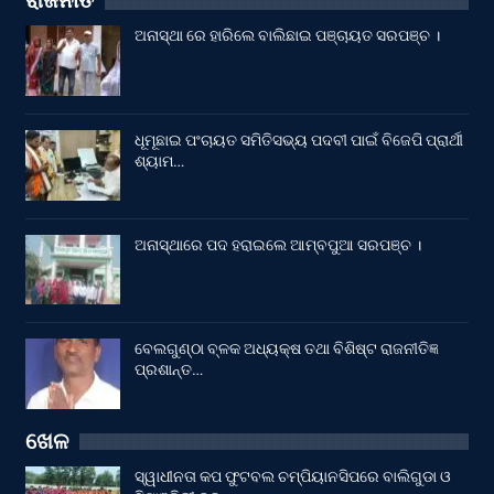
ରାଜନୀତି
ଅନାସ୍ଥା ରେ ହାରିଲେ ବାଲିଛାଇ ପଞ୍ଚାୟତ ସରପଞ୍ଚ ।
ଧୂମୂଛାଇ ପଂଚାୟତ ସମିତିସଭ୍ୟ ପଦବୀ ପାଇଁ ବିଜେପି ପ୍ରାର୍ଥୀ
ଶ୍ୟାମ…
ଅନାସ୍ଥାରେ ପଦ ହରାଇଲେ ଆମ୍ବପୁଆ ସରପଞ୍ଚ ।
ବେଲଗୁଣ୍ଠା ବ୍ଳକ ଅଧ୍ୟକ୍ଷ ତଥା ବିଶିଷ୍ଟ ରାଜନୀତିଜ୍ଞ
ପ୍ରଶାନ୍ତ…
ଖେଳ
ସ୍ୱାଧୀନତା କପ ଫୁଟବଲ ଚମ୍ପିୟାନସିପରେ ବାଲିଗୁଡା ଓ