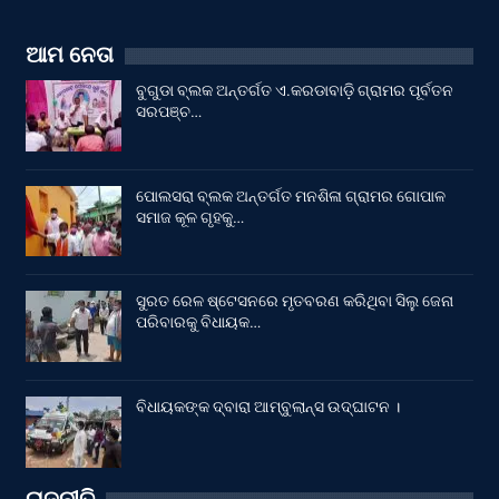
ଆମ ନେତା
ବୁଗୁଡା ବ୍ଲକ ଅନ୍ତର୍ଗତ ଏ.କରଡାବାଡ଼ି ଗ୍ରାମର ପୂର୍ବତନ
ସରପଞ୍ଚ…
ପୋଲସରା ବ୍ଲକ ଅନ୍ତର୍ଗତ ମନଶିଳା ଗ୍ରାମର ଗୋପାଳ
ସମାଜ କୂଳ ଗୃହକୁ…
ସୁରତ ରେଳ ଷ୍ଟେସନରେ ମୃତବରଣ କରିଥିବା ସିଲୁ ଜେନା
ପରିବାରକୁ ବିଧାୟକ…
ବିଧାୟକଙ୍କ ଦ୍ବାରା ଆମ୍ବୁଲାନ୍ସ ଉଦ୍‌ଘାଟନ ।