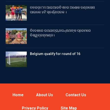
ତନରଡ଼ା ୮ମ ଆଇଆରବିଏନର ଅଶୋକ ଦଣ୍ଡସେନା
ପାଇଲେ ୪ଟି ସ୍ବର୍ଣ୍ଣପଦକ ।
ବିଦେଶରେ ରଥଯାତ୍ରା,ଜଗନ୍ନାଥଙ୍କ ପ୍ରେମରେ
ବିଶ୍ୱବ୍ରହ୍ମାଣ୍ଡ।
Belgium qualify for round of 16
Home
About Us
Contact Us
Privacy Policy
Site Map