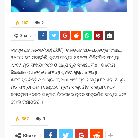
667
0
Share
ବ୍ରହ୍ମପୁର ,ତା-୨୭/୦୭(ପିପିଟି); ରାଜ୍ୟରେ ଆକ୍ରାନ୍ତଙ୍କ ସଂଖ୍ୟା
୨୬,୮୯୨ ରେ ପହଞ୍ଚିଛି, ସୁସ୍ଥ ସଂଖ୍ୟା ୧୬,୭୯୨, ଚିକିତ୍ସିତ ସଂଖ୍ୟା
୯,୯୧୯, ମୃତ ସଂଖ୍ୟା ୧୪୭ ଓ ଅନ୍ଯ ମୃତ ସଂଖ୍ୟା ୩୪। ଗଞ୍ଜାମ
ଜିଲ୍ଲାରେ ଆକ୍ରାନ୍ତ ସଂଖ୍ୟା ୯,୧୬୯, ସୁସ୍ଥ ସଂଖ୍ୟା
୫,୮୩୬,ଚିକିତ୍ସିତ ସଂଖ୍ୟା ୩,୨୪୫ ଏବଂ ମୃତ ସଂଖ୍ୟା ୮୨ ଏବଂ ଅନ୍ୟ
ମୃତ ସଂଖ୍ୟା ୦୬ । ରାଜ୍ୟରେ ନୂତନ ସଂକ୍ରମିତ ସଂଖ୍ୟା ୧୫୦୩
ହୋଇଥିବା ବେଳେ ଗଞ୍ଜାମ ଜିଲ୍ଲାରେ ନୂତନ ସଂକ୍ରମିତ ସଂଖ୍ୟା ୪୯୧
ବୋଲି ଜଣାପଡିଛି ।
667
0
Share