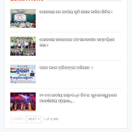
ପୋଲସରା ରେ ଜାତୀୟ କୃମି ନାଶକ ତାଲିମ ଶିବିର।
ପୋଲସରା କଲେଜରେ ଅବସରକାଳୀନ ସମ୍ବର୍ଦ୍ଧନା
ସଭା।
ଘରେ ଘରେ ତ୍ରିରଙ୍ଗା ଅଭିଯାନ ।
୧୨ ତମ ଜାତୀୟ ହସ୍ତତନ୍ତ ଦିବସ: ଭୁବନେଶ୍ୱରରେ
ଆକର୍ଷଣୀୟ ଫ୍ୟାଶନ୍…
PREV
NEXT
1 of 4,988