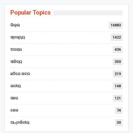
Popular Topics
ଜିଲ୍ଲା
16883
ସ୍ବାସ୍ଥ୍ୟ
1422
ଅପରାଧ
436
ସାହିତ୍ୟ
350
ଛବିରେ ଖବର
219
ଜାତୀୟ
148
ସହର
121
ଖେଳ
74
ଆନ୍ତର୍ଜାତୀୟ
30