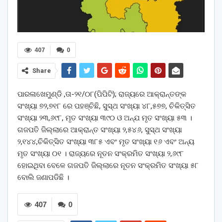
407
0
Share
ପାରଳାଖେମୁଣ୍ଡି ,ତା-୨୧/୦୮(ପିପିଟି); ରାଜ୍ୟରେ ଆକ୍ରାନ୍ତଙ୍କ
ସଂଖ୍ୟା ୭୨,୭୧୮ ରେ ପହଞ୍ଚିଛି, ସୁସ୍ଥ ସଂଖ୍ୟା ୪୮,୫୭୭, ଚିକିତ୍ସିତ
ସଂଖ୍ୟା ୨୩,୬୯୮, ମୃତ ସଂଖ୍ୟା ୩୯୦ ଓ ଅନ୍ଯ ମୃତ ସଂଖ୍ୟା ୫୩ ।
ଗଜପତି ଜିଲ୍ଲାରେ ଆକ୍ରାନ୍ତ ସଂଖ୍ୟା ୨,୫୪୬, ସୁସ୍ଥ ସଂଖ୍ୟା
୨,୧୪୪,ଚିକିତ୍ସିତ ସଂଖ୍ୟା ୩୮୫ ଏବଂ ମୃତ ସଂଖ୍ୟା ୧୬ ଏବଂ ଅନ୍ୟ
ମୃତ ସଂଖ୍ୟା ୦୧ । ରାଜ୍ୟରେ ନୂତନ ସଂକ୍ରମିତ ସଂଖ୍ୟା ୨,୬୯୮
ହୋଇଥିବା ବେଳେ ଗଜପତି ଜିଲ୍ଲାରେ ନୂତନ ସଂକ୍ରମିତ ସଂଖ୍ୟା ୫୮
ବୋଲି ଜଣାପଡିଛି ।
407
0