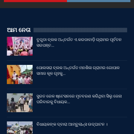
ଆମ ନେତା
ବୁଗୁଡା ବ୍ଲକ ଅନ୍ତର୍ଗତ ଏ.କରଡାବାଡ଼ି ଗ୍ରାମର ପୂର୍ବତନ
ସରପଞ୍ଚ…
ପୋଲସରା ବ୍ଲକ ଅନ୍ତର୍ଗତ ମନଶିଳା ଗ୍ରାମର ଗୋପାଳ
ସମାଜ କୂଳ ଗୃହକୁ…
ସୁରତ ରେଳ ଷ୍ଟେସନରେ ମୃତବରଣ କରିଥିବା ସିଲୁ ଜେନା
ପରିବାରକୁ ବିଧାୟକ…
ବିଧାୟକଙ୍କ ଦ୍ବାରା ଆମ୍ବୁଲାନ୍ସ ଉଦ୍‌ଘାଟନ ।