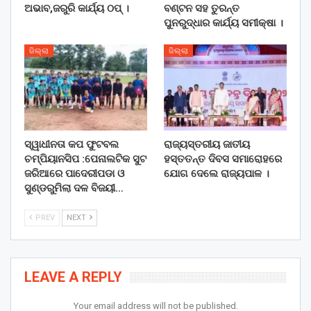
ଅଭାବ,ଜରୁରି କାର୍ଯ୍ୟ ଠପ୍ ।
ବଣ୍ଟନ ସହ ତୁରନ୍ତ
ପୁନରୁଦ୍ଧାର କାର୍ଯ୍ୟ ସମୀକ୍ଷା ।
ଜିଲ୍ଲା
ଜିଲ୍ଲା
ସ୍ୱାଧୀନତା କପ ଫୁଟବଲ
ରାଜ୍ୟସ୍ତରୀୟ ଜାତୀୟ
ଚମ୍ପିୟାନସିପ :ପେନାଲଟିକ ସୁଟ
ହସ୍ତତନ୍ତ ଦିବସ ସମାରୋହରେ
ଜରିଆରେ ପାଦେରୀପଡା ଓ
ଯୋଗ ଦେଲେ ରାଜ୍ୟପାଳ ।
ସୁଣ୍ଡରୁମିଲା ଦଳ ବିଜୟୀ…
PREV
NEXT
LEAVE A REPLY
Your email address will not be published.