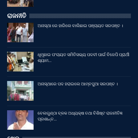
ରାଜନୀତି
ଅନାସ୍ଥା ରେ ହାରିଲେ ବାଲିଛାଇ ପଞ୍ଚାୟତ ସରପଞ୍ଚ ।
ଧୂମୂଛାଇ ପଂଚାୟତ ସମିତିସଭ୍ୟ ପଦବୀ ପାଇଁ ବିଜେପି ପ୍ରାର୍ଥୀ
ଶ୍ୟାମ…
ଅନାସ୍ଥାରେ ପଦ ହରାଇଲେ ଆମ୍ବପୁଆ ସରପଞ୍ଚ ।
ବେଲଗୁଣ୍ଠା ବ୍ଳକ ଅଧ୍ୟକ୍ଷ ତଥା ବିଶିଷ୍ଟ ରାଜନୀତିଜ୍ଞ
ପ୍ରଶାନ୍ତ…