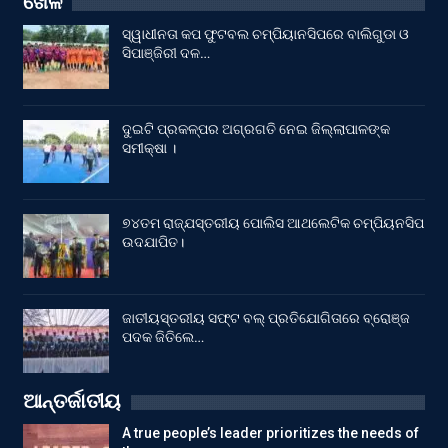
ଖେଳ
ସ୍ୱାଧୀନତା କପ ଫୁଟବଲ ଚମ୍ପିୟାନସିପରେ ବାଲିଗୁଡା ଓ
ସିପାଞ୍ଜିରୀ ଦଳ…
ଦୁଇଟି ପ୍ରକଳ୍ପର ଅଗ୍ରଗତି ନେଇ ଜିଲ୍ଲାପାଳଙ୍କ
ସମୀକ୍ଷା ।
୭୪ତମ ରାଜ୍ଯସ୍ତରୀୟ ପୋଲିସ ଆଥଲେଟିକ ଚମ୍ପିୟନସିପ
ଉଦଯାପିତ।
ଜାତୀୟସ୍ତରୀୟ ସଫ୍ଟ ବଲ୍ ପ୍ରତିଯୋଗିତାରେ ବ୍ରୋଞ୍ଜ
ପଦକ ଜିତିଲେ…
ଆନ୍ତର୍ଜାତୀୟ
A true people’s leader prioritizes the needs of