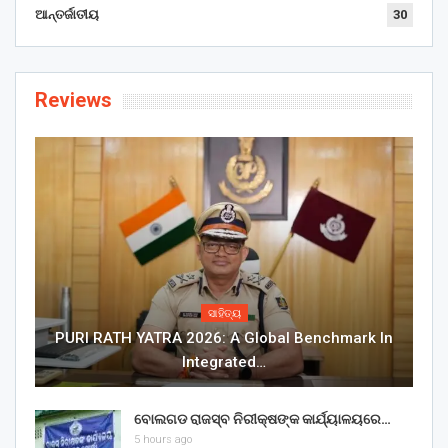
ଆନ୍ତର୍ଜାତୀୟ
30
Reviews
ସାହିତ୍ୟ
PURI RATH YATRA 2026: A Global Benchmark In
Integrated…
ବୋଲଗଡ ରାଜସ୍ବ ନିରୀକ୍ଷଙ୍କ କାର୍ଯ୍ୟାଳୟରେ…
5 hours ago