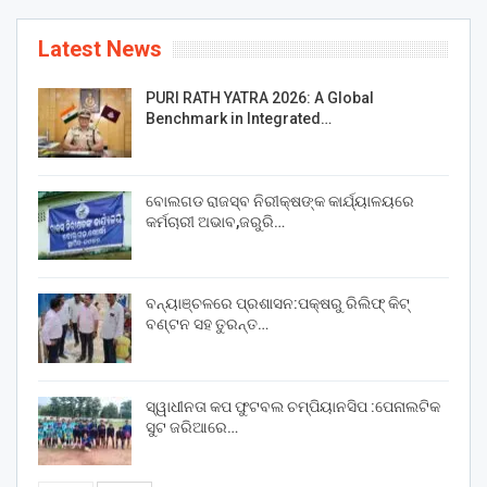
Latest News
PURI RATH YATRA 2026: A Global
Benchmark in Integrated…
ବୋଲଗଡ ରାଜସ୍ବ ନିରୀକ୍ଷଙ୍କ କାର୍ଯ୍ୟାଳୟରେ
କର୍ମଚାରୀ ଅଭାବ,ଜରୁରି…
ବନ୍ୟାଞ୍ଚଳରେ ପ୍ରଶାସନ:ପକ୍ଷରୁ ରିଲିଫ୍ କିଟ୍
ବଣ୍ଟନ ସହ ତୁରନ୍ତ…
ସ୍ୱାଧୀନତା କପ ଫୁଟବଲ ଚମ୍ପିୟାନସିପ :ପେନାଲଟିକ
ସୁଟ ଜରିଆରେ…