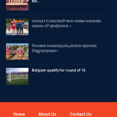
the…
ତନରଡ଼ା ୮ମ ଆଇଆରବିଏନର ଅଶୋକ ଦଣ୍ଡସେନା
ପାଇଲେ ୪ଟି ସ୍ବର୍ଣ୍ଣପଦକ ।
ବିଦେଶରେ ରଥଯାତ୍ରା,ଜଗନ୍ନାଥଙ୍କ ପ୍ରେମରେ
ବିଶ୍ୱବ୍ରହ୍ମାଣ୍ଡ।
Belgium qualify for round of 16
Home
About Us
Contact Us