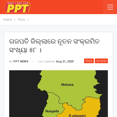
Home
ଜିଲ୍ଲା
ଗଜପତି ଜିଲ୍ଲାରେ ନୂତନ ସଂକ୍ରମିତ
ସଂଖ୍ୟା ୫୮ ।
ଜିଲ୍ଲା
ସ୍ବାସ୍ଥ୍ୟ
Last updated
Aug 21, 2020
By
PPT NEWS