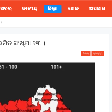
ୟ ଖବର
ଜାତୀୟ
ଜିଲ୍ଲା
ଖେଳ
ଅପରାଧ
 ।
୍ରମିତ ସଂଖ୍ଯା ୨୩ ।
ଜିଲ୍ଲା
ସ୍ବାସ୍ଥ୍ୟ