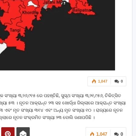
1,047
0
 ସଂଖ୍ୟା ୩,୨୬,୯୧୫ ରେ ପହଞ୍ଚିଛି, ସୁସ୍ଥ ସଂଖ୍ୟା ୩,୨୧,୯୫୬, ଚିକିତ୍ସିତ
୍ୟା ୫୩ । ନୂତନ ଆକ୍ରାନ୍ତ ୨୩ ସହ ଖୋର୍ଦ୍ଧା ଜିଲ୍ଲାରେ ଆକ୍ରାନ୍ତ ସଂଖ୍ୟା
୨୭୩ ଏବଂ ମୃତ ସଂଖ୍ୟା ୩୧୪ ଏବଂ ଅନ୍ୟ ମୃତ ସଂଖ୍ୟା ୧୦ । ରାଜ୍ୟରେ ନୂତନ
ଲ୍ଲାରେ ନୂତନ ସଂକ୍ରମିତ ସଂଖ୍ୟା ୨୩ ବୋଲି ଜଣାପଡିଛି ।
1,047
0