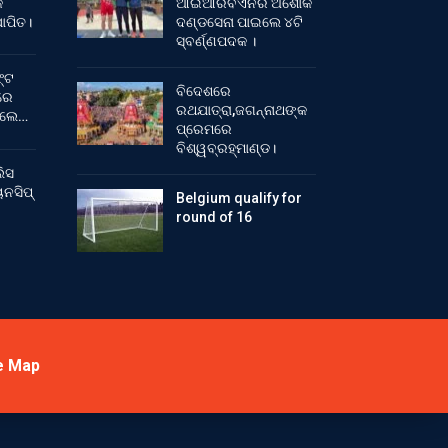
କ
ଆଇଆରବିଏନର ଅଶୋକ
ାପିତ।
ଦଣ୍ଡସେନା ପାଇଲେ ୪ଟି
ସ୍ବର୍ଣ୍ଣପଦକ ।
୍ଟ
ବିଦେଶରେ
ରେ
ରଥଯାତ୍ରା,ଜଗନ୍ନାଥଙ୍କ
ିଲେ…
ପ୍ରେମରେ
ବିଶ୍ୱବ୍ରହ୍ମାଣ୍ଡ।
ିସ
ନସିପ୍
Belgium qualify for
round of 16
e Map