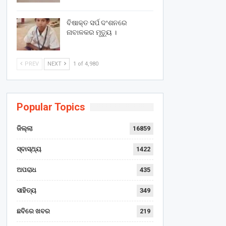
ବିଷାକ୍ତ ସର୍ପ ଦଂଶନରେ
ନାବାଳକର ମୃତ୍ୟୁ ।
PREV
NEXT
1 of 4,980
Popular Topics
ଜିଲ୍ଲା
16859
ସ୍ବାସ୍ଥ୍ୟ
1422
ଅପରାଧ
435
ସାହିତ୍ୟ
349
ଛବିରେ ଖବର
219