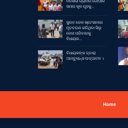
ମନଶିଳା ଗ୍ରାମର ଗୋପାଳ
ସମାଜ କୂଳ ଗୃହକୁ…
ସୁରତ ରେଳ ଷ୍ଟେସନରେ
ମୃତବରଣ କରିଥିବା ସିଲୁ
ଜେନା ପରିବାରକୁ
ବିଧାୟକ…
ବିଧାୟକଙ୍କ ଦ୍ବାରା
ଆମ୍ବୁଲାନ୍ସ ଉଦ୍‌ଘାଟନ ।
Home