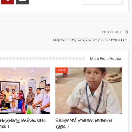
NEXT POST
ଗଞ୍ଜାମ ଜିଲ୍ଲାରେ ନୂତନ ସଂକ୍ରମିତ ସଂଖ୍ଯା ୦୬।
More From Author
ଜିଲ୍ଲା
ୟମନ୍ତ୍ରୀଙ୍କୁ ଭେଟିଲେ ଆଶା
ବିଷାକ୍ତ ସର୍ପ ଦଂଶନରେ ନାବାଳକର
ଚାରୀ ।
ମୃତ୍ୟୁ ।