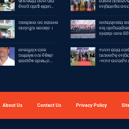
ସମିତିସଭ୍ୟ ପଦବୀ ପାଇଁ
ପୋଲିସ ଆଥଲେଟି
ବିଜେପି ପ୍ରାର୍ଥୀ ଶ୍ୟାମ…
ଚମ୍ପିୟନସିପ ଉଦଯ
ଅନାସ୍ଥାରେ ପଦ ହରାଇଲେ
ଜାତୀୟସ୍ତରୀୟ ସଫ
ଆମ୍ବପୁଆ ସରପଞ୍ଚ ।
ବଲ୍ ପ୍ରତିଯୋଗିତା
ବ୍ରୋଞ୍ଜ ପଦକ ଜିତ
ବେଲଗୁଣ୍ଠା ବ୍ଳକ
୭୪ତମ ରାଜ୍ୟ ପୋଲ
ଅଧ୍ୟକ୍ଷ ତଥା ବିଶିଷ୍ଟ
ଆଥଲେଟିକ୍ ଚମ୍ପିୟ
ରାଜନୀତିଜ୍ଞ ପ୍ରଶାନ୍ତ…
-୨୦୨୬ ଉଦଘାଟିତ।
About Us
Contact Us
Privacy Policy
Sit