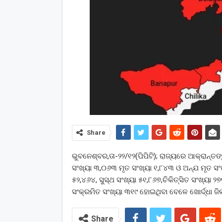
Share
ଭୁବନେଶ୍ବର,ତା-୨୨/୧୨(ପିପିଟି); ରାଜ୍ୟରେ ଆକ୍ରାନ୍ତଙ୍କ
ସଂଖ୍ୟା ୩,୦୬୩ ମୃତ ସଂଖ୍ୟା ୧,୮୪୩ ଓ ଅନ୍ଯ ମୃତ ସଂଖ
୫୨,୪୬୪, ସୁସ୍ଥ ସଂଖ୍ୟା ୫୧,୮୬୭,ଚିକିତ୍ସିତ ସଂଖ୍ୟା 
ସଂକ୍ରମିତ ସଂଖ୍ୟା ୩୧୯ ହୋଇଥିବା ବେଳେ ଖୋର୍ଦ୍ଧା ଜି
Share