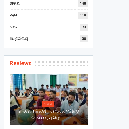
ଜାତୀୟ
148
ସହର
119
ଖେଳ
73
ଆନ୍ତର୍ଜାତୀୟ
30
Reviews
ଜିଲ୍ଲା
ବାଲିମେଳା ଡିଗ୍ରୀ କଲେଜରେ ବାଣିଜ୍ୟ
ଦିବସ ଓ କ୍ୟାରିୟର…