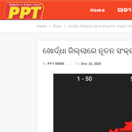
Home
ରାଜ୍
Home
ଜିଲ୍ଲା
ଖୋର୍ଦ୍ଧା ଜିଲ୍ଲାରେ ନୂତନ ସଂକ୍ରମିତ ସଂଖ୍ଯା ୨୩
ଖୋର୍ଦ୍ଧା ଜିଲ୍ଲାରେ ନୂତନ ସଂକ
On
Dec 22, 2020
By
PPT NEWS