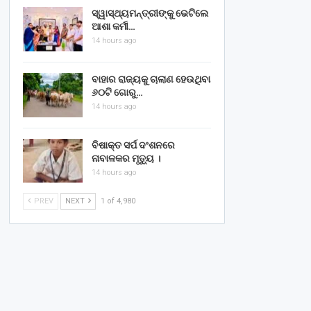
ସ୍ୱାସ୍ଥ୍ୟମନ୍ତ୍ରୀଙ୍କୁ ଭେଟିଲେ
ଆଶା କର୍ମୀ…
14 hours ago
ବାହାର ରାଜ୍ୟକୁ ଚାଲାଣ ହେଉଥିବା
୬୦ଟି ଗୋରୁ…
14 hours ago
ବିଷାକ୍ତ ସର୍ପ ଦଂଶନରେ
ନାବାଳକର ମୃତ୍ୟୁ ।
14 hours ago
PREV
NEXT
1 of 4,980