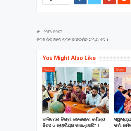
PREV POST
କଟକ ଜିଲ୍ଲାରେ ନୂତନ ସଂକ୍ରମିତ ସଂଖ୍ଯା ୧୦ ।
You Might Also Like
ଜିଲ୍ଲା
ଜିଲ୍ଲା
ବାଲିମେଳା ଡିଗ୍ରୀ କଲେଜରେ ବାଣିଜ୍ୟ
ସ୍ୱାସ୍ଥ୍
ଦିବସ ଓ କ୍ୟାରିୟର କାଉନ୍ସେଲିଂ ।
କର୍ମୀ କର୍ମ