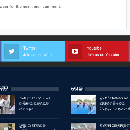
wser for the next time I comment.
Twitter
Youtube
Join us on Twitter
Join us on Youtube
ୀତି
ଖେଳ
ଅନାସ୍ଥା ରେ ହାରିଲେ
ଦୁଇଟି ପ୍ରକଳ୍ପର
ବାଲିଛାଇ ପଞ୍ଚାୟତ
ଅଗ୍ରଗତି ନେଇ
ସରପଞ୍ଚ ।
ଜିଲ୍ଲାପାଳଙ୍କ ସମୀ
ଧୂମୂଛାଇ ପଂଚାୟତ
୭୪ତମ ରାଜ୍ଯସ୍ତର