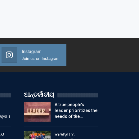
Instagram
Join us on Instagram
ଆନ୍ତର୍ଜାତୀୟ
A true people’s
leader prioritizes the
କ୍ଷା ।
needs of the…
ୀୟ
ତନରଡ଼ା ୮ମ