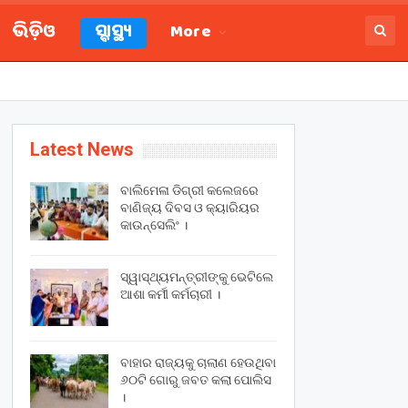
ଭିଡ଼ିଓ
ସ୍ବାସ୍ଥ୍ୟ
More
Latest News
ବାଲିମେଳା ଡିଗ୍ରୀ କଲେଜରେ
ବାଣିଜ୍ୟ ଦିବସ ଓ କ୍ୟାରିୟର
କାଉନ୍ସେଲିଂ ।
ସ୍ୱାସ୍ଥ୍ୟମନ୍ତ୍ରୀଙ୍କୁ ଭେଟିଲେ
ଆଶା କର୍ମୀ କର୍ମଚାରୀ ।
ବାହାର ରାଜ୍ୟକୁ ଚାଲାଣ ହେଉଥିବା
୬୦ଟି ଗୋରୁ ଜବତ କଲା ପୋଲିସ
।