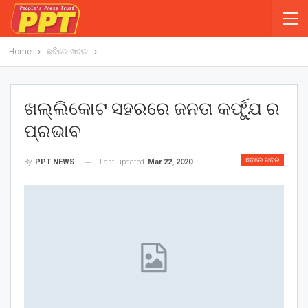
Home
ଛବିରେ ଖବର
ଖଲ୍ଲିକୋଟ ସହରରେ ଜନତା କର୍ଫ୍ଯୁ ର
ପ୍ରଭାବ
ଛବିରେ ଖବର
Last updated
Mar 22, 2020
By
PPT NEWS