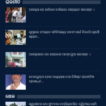
ରାଜନୀତି
ଅନାସ୍ଥା ରେ ହାରିଲେ ବାଲିଛାଇ ପଞ୍ଚାୟତ ସରପଞ୍ଚ ।
ଧୂମୂଛାଇ ପଂଚାୟତ ସମିତିସଭ୍ୟ ପଦବୀ ପାଇଁ ବିଜେପି ପ୍ରାର୍ଥୀ
ଶ୍ୟାମ…
ଅନାସ୍ଥାରେ ପଦ ହରାଇଲେ ଆମ୍ବପୁଆ ସରପଞ୍ଚ ।
ବେଲଗୁଣ୍ଠା ବ୍ଳକ ଅଧ୍ୟକ୍ଷ ତଥା ବିଶିଷ୍ଟ ରାଜନୀତିଜ୍ଞ
ପ୍ରଶାନ୍ତ…
ଖେଳ
ସ୍ୱାଧୀନତା କପ ଫୁଟବଲ ଚମ୍ପିୟାନସିପ :ଦ୍ୱିତୀୟ ସେମି