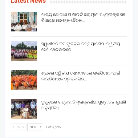
Latest News
ଖାଦ୍ୟ ଯୋଗାଣ ଓ ଖାଉଟି କଲ୍ୟାଣ ମନ୍ତ୍ରୀଙ୍କ ସହ
ବିଧାୟକ ମାନଙ୍କ ବୈଠକ…
ସ୍ୱାଧୀନତା କପ ଫୁଟବଲ ଚମ୍ପିୟାନସିପ :ଦ୍ୱିତୀୟ
ସେମି ଫାଇନାଲରେ…
ଶ୍ରାବଣ ଦ୍ୱିତୀୟ ସୋମବାରରେ ଜଳାଭିଷେକ ପାଇଁ
କାଉଡ଼ିଆଙ୍କ ପ୍ରବଳ ଭିଡ଼…
ବୁଗୁଡ଼ାରେ ଗଞ୍ଜାମ ଜିଲ୍ଲାସ୍ତରୀୟ ଯୁଗ୍ମ ଜନ ଶୁଣାଣି
ଅନୁଷ୍ଠିତ।
PREV
NEXT
1 of 4,995