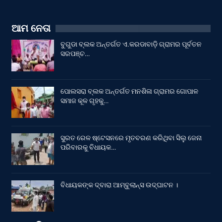
ଆମ ନେତା
ବୁଗୁଡା ବ୍ଲକ ଅନ୍ତର୍ଗତ ଏ.କରଡାବାଡ଼ି ଗ୍ରାମର ପୂର୍ବତନ
ସରପଞ୍ଚ…
ପୋଲସରା ବ୍ଲକ ଅନ୍ତର୍ଗତ ମନଶିଳା ଗ୍ରାମର ଗୋପାଳ
ସମାଜ କୂଳ ଗୃହକୁ…
ସୁରତ ରେଳ ଷ୍ଟେସନରେ ମୃତବରଣ କରିଥିବା ସିଲୁ ଜେନା
ପରିବାରକୁ ବିଧାୟକ…
ବିଧାୟକଙ୍କ ଦ୍ବାରା ଆମ୍ବୁଲାନ୍ସ ଉଦ୍‌ଘାଟନ ।