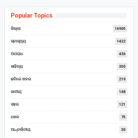
Popular Topics
ଜିଲ୍ଲା
16905
ସ୍ବାସ୍ଥ୍ୟ
1422
ଅପରାଧ
436
ସାହିତ୍ୟ
350
ଛବିରେ ଖବର
219
ଜାତୀୟ
148
ସହର
121
ଖେଳ
75
ଆନ୍ତର୍ଜାତୀୟ
30