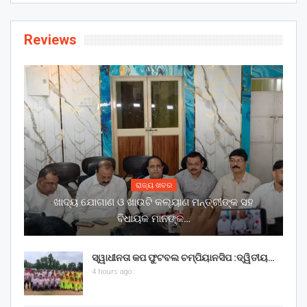
Reviews
ରାଜ୍ୟ ଖବର
ଖାଦ୍ୟ ଯୋଗାଣ ଓ ଖାଉଟି କଲ୍ୟାଣ ମନ୍ତ୍ରୀଙ୍କ ସହ
ବିଧାୟକ ମାନଙ୍କ…
ସ୍ୱାଧୀନତା କପ ଫୁଟବଲ ଚମ୍ପିୟାନସିପ :ଦ୍ୱିତୀୟ…
4 hours ago