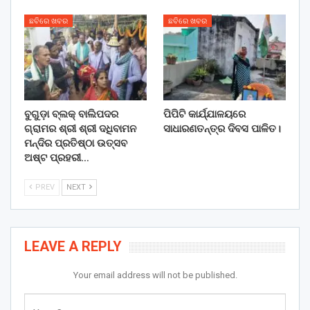
ଛବିରେ ଖବର
ଛବିରେ ଖବର
ବୁଗୁଡ଼ା ବ୍ଲକ୍ ବାଲିପଦର
ପିପିଟି କାର୍ଯ୍ଯାଳୟରେ
ଗ୍ରାମର ଶ୍ରୀ ଶ୍ରୀ ଦଧିବାମନ
ସାଧାରଣତନ୍ତ୍ର ଦିବସ ପାଳିତ।
ମନ୍ଦିର ପ୍ରତିଷ୍ଠା ଉତ୍ସବ
ଅଷ୍ଟ ପ୍ରହରୀ…
PREV
NEXT
LEAVE A REPLY
Your email address will not be published.