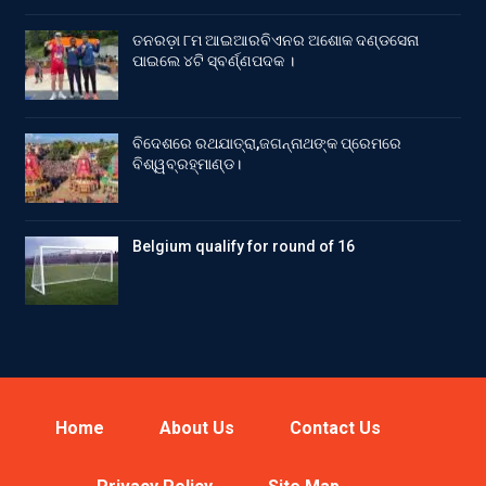
ତନରଡ଼ା ୮ମ ଆଇଆରବିଏନର ଅଶୋକ ଦଣ୍ଡସେନା
ପାଇଲେ ୪ଟି ସ୍ବର୍ଣ୍ଣପଦକ ।
ବିଦେଶରେ ରଥଯାତ୍ରା,ଜଗନ୍ନାଥଙ୍କ ପ୍ରେମରେ
ବିଶ୍ୱବ୍ରହ୍ମାଣ୍ଡ।
Belgium qualify for round of 16
Home
About Us
Contact Us