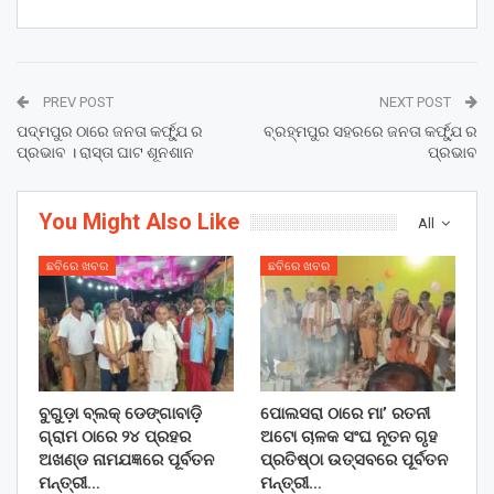
PREV POST
NEXT POST
ପଦ୍ମପୁର ଠାରେ ଜନତା କର୍ଫ୍ଯୁ ର
ବ୍ରହ୍ମପୁର ସହରରେ ଜନତା କର୍ଫ୍ଯୁ ର
ପ୍ରଭାବ । ରାସ୍ତା ଘାଟ ଶୂନଶାନ
ପ୍ରଭାବ
You Might Also Like
All
ଛବିରେ ଖବର
ଛବିରେ ଖବର
ବୁଗୁଡ଼ା ବ୍ଲକ୍ ଡେଙ୍ଗାବାଡ଼ି
ପୋଲସରା ଠାରେ ମା’ ରତନୀ
ଗ୍ରାମ ଠାରେ ୨୪ ପ୍ରହର
ଅଟୋ ଚାଳକ ସଂଘ ନୂତନ ଗୃହ
ଅଖଣ୍ଡ ନାମଯଜ୍ଞରେ ପୂର୍ବତନ
ପ୍ରତିଷ୍ଠା ଉତ୍ସବରେ ପୂର୍ବତନ
ମନ୍ତ୍ରୀ…
ମନ୍ତ୍ରୀ…