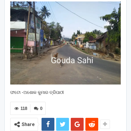
ଫଟୋ -ଅଶୋକ କୁମାର ତ୍ରିପାଠୀ
118
0
Share