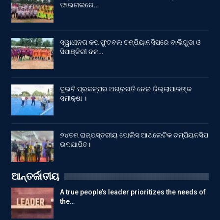
ଫାଇନାଲରେ…
ସ୍ୱାଧୀନତା କପ ଫୁଟବଲ ଚମ୍ପିୟାନସିପରେ ବାଲିଗୁଡା ଓ
ସିପାଞ୍ଜିରୀ ଦଳ…
ଦୁଇଟି ପ୍ରକଳ୍ପର ଅଗ୍ରଗତି ନେଇ ଜିଲ୍ଲାପାଳଙ୍କ
ସମୀକ୍ଷା ।
୭୪ତମ ରାଜ୍ଯସ୍ତରୀୟ ପୋଲିସ ଆଥଲେଟିକ ଚମ୍ପିୟନସିପ
ଉଦଯାପିତ।
ଆନ୍ତର୍ଜାତୀୟ
A true people’s leader prioritizes the needs of
the…