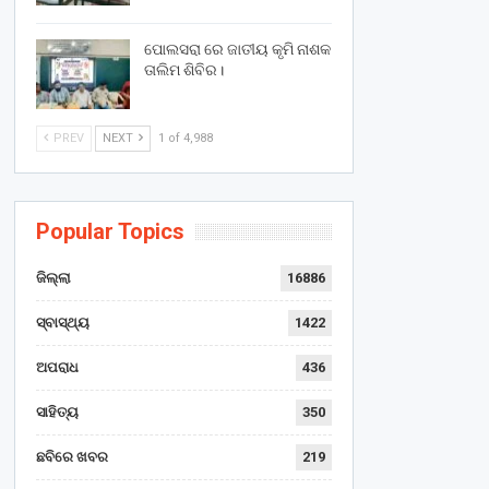
ପୋଲସରା ରେ ଜାତୀୟ କୃମି ନାଶକ
ତାଲିମ ଶିବିର।
PREV
NEXT
1 of 4,988
Popular Topics
ଜିଲ୍ଲା
16886
ସ୍ବାସ୍ଥ୍ୟ
1422
ଅପରାଧ
436
ସାହିତ୍ୟ
350
ଛବିରେ ଖବର
219