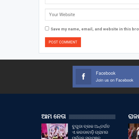
Save my name, email, and website in this bro
Facebook
Join us on Facebook
ଆମ ନେତା
ରାଜନ
ବୁଗୁଡା ବ୍ଲକ ଅନ୍ତର୍ଗତ
ଏ.କରଡାବାଡ଼ି ଗ୍ରାମର
ପୂର୍ବତନ ସରପଞ୍ଚ…