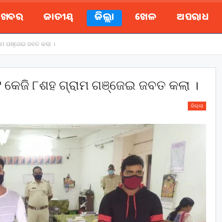
ୟ ଖବର
ଜାତୀୟ
ଜିଲ୍ଲା
ଖେଳ
ଅପରାଧ
ାମ ଗଞ୍ଜେଇ ଜବତ କଲା ।
କେଜି ୮ଶହ ଗ୍ରାମ ଗଞ୍ଜେଇ ଜବତ କଲା ।
ଜିଲ୍ଲା