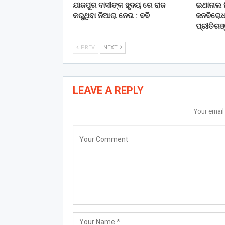
ଯାଜପୁର ବାସୀଙ୍କ ହୃଦୟ ରେ ରାଜ
ଇଥାନାଲ ମ
କରୁଥିବା ନିଆରା ନେତା : ବବି
ଜନବିରୋଧୀ
ପ୍ରୀତିରଞ
PREV
NEXT
LEAVE A REPLY
Your email