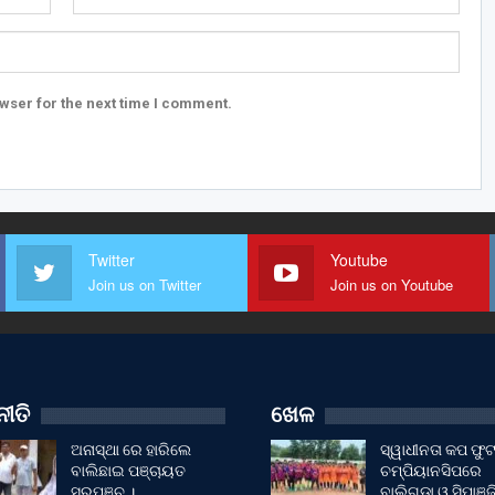
wser for the next time I comment.
Twitter
Youtube
Join us on Twitter
Join us on Youtube
ୀତି
ଖେଳ
ଅନାସ୍ଥା ରେ ହାରିଲେ
ସ୍ୱାଧୀନତା କପ ଫ
ବାଲିଛାଇ ପଞ୍ଚାୟତ
ଚମ୍ପିୟାନସିପରେ
ସରପଞ୍ଚ ।
ବାଲିଗୁଡା ଓ ସିପାଞ୍ଜ