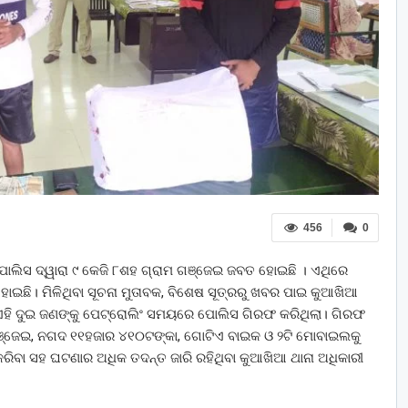
456
0
 ପୋଲିସ ଦ୍ୱାରା ୯ କେଜି ୮ଶହ ଗ୍ରାମ ଗଞ୍ଜେଇ ଜବତ ହୋଇଛି । ଏଥିରେ
ଇଛି। ମିଳିଥିବା ସୂଚନା ମୁତାବକ, ବିଶେଷ ସୂତ୍ରରୁ ଖବର ପାଇ କୁଆଖିଆ
ଏହି ଦୁଇ ଜଣଙ୍କୁ ପେଟ୍ରୋଲିଂ ସମୟରେ ପୋଲିସ ଗିରଫ କରିଥିଲା। ଗିରଫ
ଞ୍ଜେଇ, ନଗଦ ୧୧ହଜାର ୪୧୦ଟଙ୍କା, ଗୋଟିଏ ବାଇକ ଓ ୨ଟି ମୋବାଇଲକୁ
ରିବା ସହ ଘଟଣାର ଅଧିକ ତଦନ୍ତ ଜାରି ରହିଥିବା କୁଆଖିଆ ଥାନା ଅଧିକାରୀ