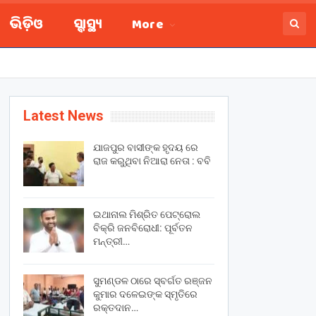
ଭିଡ଼ିଓ
ସ୍ବାସ୍ଥ୍ୟ
More
Latest News
ଯାଜପୁର ବାସୀଙ୍କ ହୃଦୟ ରେ
ରାଜ କରୁଥିବା ନିଆରା ନେତା : ବବି
ଇଥାନାଲ ମିଶ୍ରିତ ପେଟ୍ରୋଲ
ବିକ୍ରି ଜନବିରୋଧୀ: ପୂର୍ବତନ
ମନ୍ତ୍ରୀ…
ସୁମଣ୍ଡଳ ଠାରେ ସ୍ବର୍ଗତ ରଞ୍ଜନ
କୁମାର ଦଳେଇଙ୍କ ସ୍ମୃତିରେ
ରକ୍ତଦାନ…