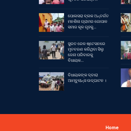
ପୋଲସରା ବ୍ଲକ ଅନ୍ତର୍ଗତ
ମନଶିଳା ଗ୍ରାମର ଗୋପାଳ
ସମାଜ କୂଳ ଗୃହକୁ…
ସୁରତ ରେଳ ଷ୍ଟେସନରେ
ମୃତବରଣ କରିଥିବା ସିଲୁ
ଜେନା ପରିବାରକୁ
ବିଧାୟକ…
ବିଧାୟକଙ୍କ ଦ୍ବାରା
ଆମ୍ବୁଲାନ୍ସ ଉଦ୍‌ଘାଟନ ।
Home