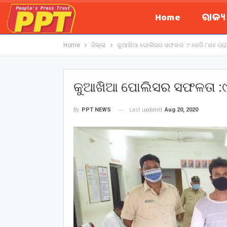
Home
ରାଜ୍
Home
ଜିଲ୍ଲା
କୁଆଖିଆ ପୋଲିସର ସଫଳତା :୯ କେଜି ୮ଶହ ଗ୍ର
କୁଆଖିଆ ପୋଲିସର ସଫଳତା :୯ 
Last updated
Aug 20, 2020
By
PPT NEWS