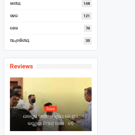
ଜାତୀୟ
148
ସହର
121
ଖେଳ
74
ଆନ୍ତର୍ଜାତୀୟ
30
Reviews
ଜିଲ୍ଲା
ଯାଜପୁର ବାସୀଙ୍କ ହୃଦୟ ରେ ରାଜ
କରୁଥିବା ନିଆରା ନେତା : ବବି