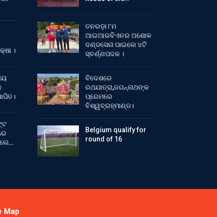
ତନରଡ଼ା ୮ମ
ଆଇଆରବିଏନର ଅଶୋକ
ଦଣ୍ଡସେନା ପାଇଲେ ୪ଟି
କ୍ଷା ।
ସ୍ବର୍ଣ୍ଣପଦକ ।
ୀୟ
ବିଦେଶରେ
କ
ରଥଯାତ୍ରା,ଜଗନ୍ନାଥଙ୍କ
ାପିତ।
ପ୍ରେମରେ
ବିଶ୍ୱବ୍ରହ୍ମାଣ୍ଡ।
୍ଟ
Belgium qualify for
ରେ
round of 16
ିଲେ…
e Map