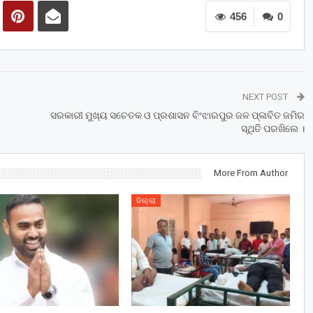
456
0
NEXT POST
ସରକାରୀ ମୁଖ୍ୟ ସଚେତକ ଓ ପ୍ରଶାସନ ବିଂଝାରପୁର ଜଳ ପ୍ଳାବିତ ଜମିର
ସ୍ଥିତି ପରଖିଲେ ।
More From Author
ଜିଲ୍ଲା