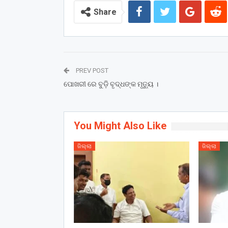
Share
PREV POST
ପୋଖରୀ ରେ ବୁଡ଼ି ବୃଦ୍ଧଙ୍କ ମୃତ୍ୟୁ ।
You Might Also Like
ଜିଲ୍ଲା
ଜିଲ୍ଲା