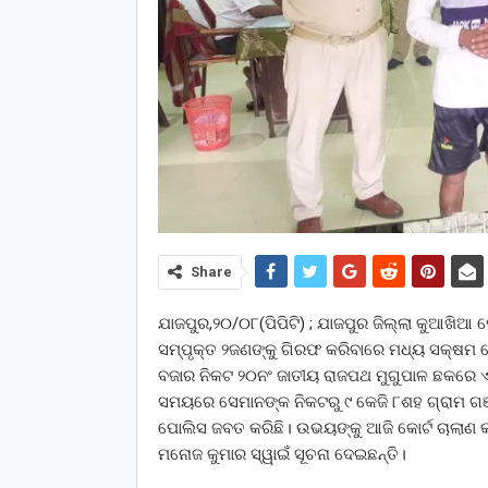
Share
ଯାଜପୁର,୨୦/୦୮(ପିପିଟି) ; ଯାଜପୁର ଜିଲ୍ଲା କୁଆଖିଆ
ସମ୍ପୃକ୍ତ ୨ଜଣଙ୍କୁ ଗିରଫ କରିବାରେ ମଧ୍ୟ ସକ୍ଷମ ହୋ
ବଜାର ନିକଟ ୨୦ନଂ ଜାତୀୟ ରାଜପଥ ମୁଗୁପାଳ ଛକରେ 
ସମୟରେ ସେମାନଙ୍କ ନିକଟରୁ ୯ କେଜି ୮ଶହ ଗ୍ରାମ ଗ
ପୋଲିସ ଜବତ କରିଛି। ଉଭୟଙ୍କୁ ଆଜି କୋର୍ଟ ଚାଲାଣ କ
ମନୋଜ କୁମାର ସ୍ୱାଇଁ ସୂଚନା ଦେଇଛନ୍ତି।