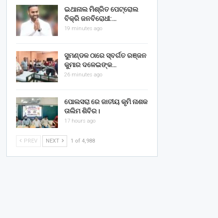
ଇଥାନାଲ ମିଶ୍ରିତ ପେଟ୍ରୋଲ
ବିକ୍ରି ଜନବିରୋଧୀ:…
19 minutes ago
ସୁମଣ୍ଡଳ ଠାରେ ସ୍ବର୍ଗତ ରଞ୍ଜନ
କୁମାର ଦଳେଇଙ୍କ…
26 minutes ago
ପୋଲସରା ରେ ଜାତୀୟ କୃମି ନାଶକ
ତାଲିମ ଶିବିର।
17 hours ago
PREV
NEXT
1 of 4,988