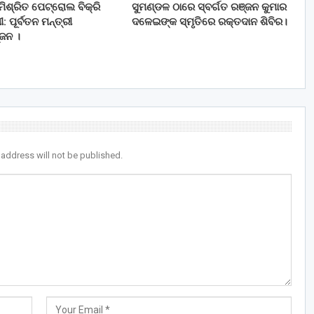
ିଶ୍ରିତ ପେଟ୍ରୋଲ ବିକ୍ରି
ସୁମଣ୍ଡଳ ଠାରେ ସ୍ବର୍ଗତ ରଞ୍ଜନ କୁମାର
: ପୂର୍ବତନ ମନ୍ତ୍ରୀ
ଦଳେଇଙ୍କ ସ୍ମୃତିରେ ରକ୍ତଦାନ ଶିବିର।
୍ଜନ ।
 address will not be published.