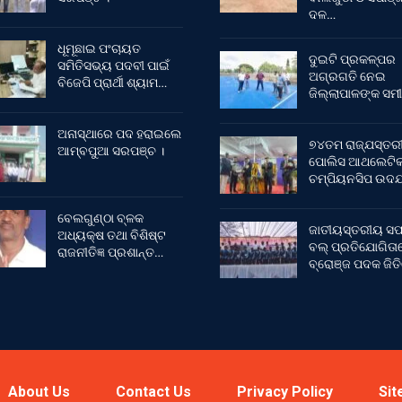
ଦଳ…
ଧୂମୂଛାଇ ପଂଚାୟତ
ଦୁଇଟି ପ୍ରକଳ୍ପର
ସମିତିସଭ୍ୟ ପଦବୀ ପାଇଁ
ଅଗ୍ରଗତି ନେଇ
ବିଜେପି ପ୍ରାର୍ଥୀ ଶ୍ୟାମ…
ଜିଲ୍ଲାପାଳଙ୍କ ସମୀ
ଅନାସ୍ଥାରେ ପଦ ହରାଇଲେ
୭୪ତମ ରାଜ୍ଯସ୍ତର
ଆମ୍ବପୁଆ ସରପଞ୍ଚ ।
ପୋଲିସ ଆଥଲେଟି
ଚମ୍ପିୟନସିପ ଉଦଯ
ବେଲଗୁଣ୍ଠା ବ୍ଳକ
ଜାତୀୟସ୍ତରୀୟ ସଫ
ଅଧ୍ୟକ୍ଷ ତଥା ବିଶିଷ୍ଟ
ବଲ୍ ପ୍ରତିଯୋଗିତା
ରାଜନୀତିଜ୍ଞ ପ୍ରଶାନ୍ତ…
ବ୍ରୋଞ୍ଜ ପଦକ ଜିତ
About Us
Contact Us
Privacy Policy
Sit