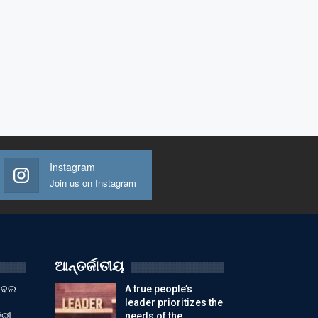
Instagram
Join us on Instagram
ଆନ୍ତର୍ଜାତୀୟ
ୁଟବଲ
A true people’s
leader prioritizes the
ିରୀ
needs of the…