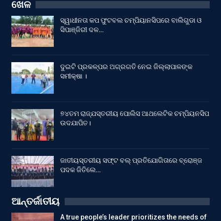
ଖେଳ
ସ୍ୱାଧୀନତା କପ ଫୁଟବଲ ଚମ୍ପିୟାନସିପରେ ବାଲିଗୁଡା ଓ
ସିପାଞ୍ଜିରୀ ଦଳ…
ଦୁଇଟି ପ୍ରକଳ୍ପର ଅଗ୍ରଗତି ନେଇ ଜିଲ୍ଲାପାଳଙ୍କ
ସମୀକ୍ଷା ।
୭୪ତମ ରାଜ୍ଯସ୍ତରୀୟ ପୋଲିସ ଆଥଲେଟିକ ଚମ୍ପିୟନସିପ
ଉଦଯାପିତ।
ଜାତୀୟସ୍ତରୀୟ ସଫ୍ଟ ବଲ୍ ପ୍ରତିଯୋଗିତାରେ ବ୍ରୋଞ୍ଜ
ପଦକ ଜିତିଲେ…
ଆନ୍ତର୍ଜାତୀୟ
A true people’s leader prioritizes the needs of