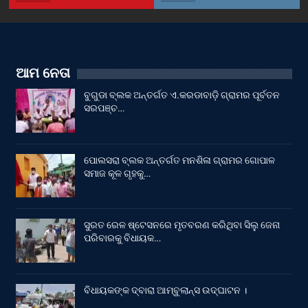
ଆମ ନେତା
ବୁଗୁଡା ବ୍ଲକ ଅନ୍ତର୍ଗତ ଏ.କରଡାବାଡ଼ି ଗ୍ରାମର ପୂର୍ବତନ
ସରପଞ୍ଚ…
ପୋଲସରା ବ୍ଲକ ଅନ୍ତର୍ଗତ ମନଶିଳା ଗ୍ରାମର ଗୋପାଳ
ସମାଜ କୂଳ ଗୃହକୁ…
ସୁରତ ରେଳ ଷ୍ଟେସନରେ ମୃତବରଣ କରିଥିବା ସିଲୁ ଜେନା
ପରିବାରକୁ ବିଧାୟକ…
ବିଧାୟକଙ୍କ ଦ୍ବାରା ଆମ୍ବୁଲାନ୍ସ ଉଦ୍‌ଘାଟନ ।