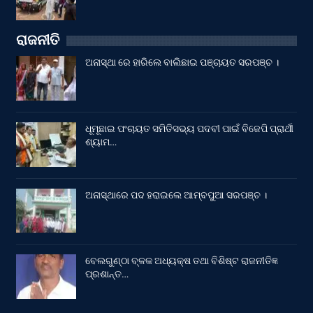
ରାଜନୀତି
ଅନାସ୍ଥା ରେ ହାରିଲେ ବାଲିଛାଇ ପଞ୍ଚାୟତ ସରପଞ୍ଚ ।
ଧୂମୂଛାଇ ପଂଚାୟତ ସମିତିସଭ୍ୟ ପଦବୀ ପାଇଁ ବିଜେପି ପ୍ରାର୍ଥୀ
ଶ୍ୟାମ…
ଅନାସ୍ଥାରେ ପଦ ହରାଇଲେ ଆମ୍ବପୁଆ ସରପଞ୍ଚ ।
ବେଲଗୁଣ୍ଠା ବ୍ଳକ ଅଧ୍ୟକ୍ଷ ତଥା ବିଶିଷ୍ଟ ରାଜନୀତିଜ୍ଞ
ପ୍ରଶାନ୍ତ…