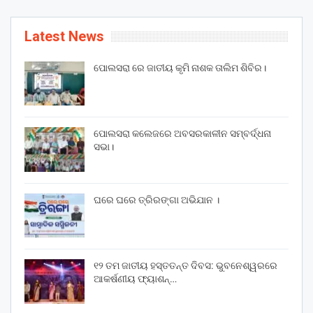
Latest News
ପୋଲସରା ରେ ଜାତୀୟ କୃମି ନାଶକ ତାଲିମ ଶିବିର।
ପୋଲସରା କଲେଜରେ ଅବସରକାଳୀନ ସମ୍ବର୍ଦ୍ଧନା
ସଭା।
ଘରେ ଘରେ ତ୍ରିରଙ୍ଗା ଅଭିଯାନ ।
୧୨ ତମ ଜାତୀୟ ହସ୍ତତନ୍ତ ଦିବସ: ଭୁବନେଶ୍ୱରରେ
ଆକର୍ଷଣୀୟ ଫ୍ୟାଶନ୍…