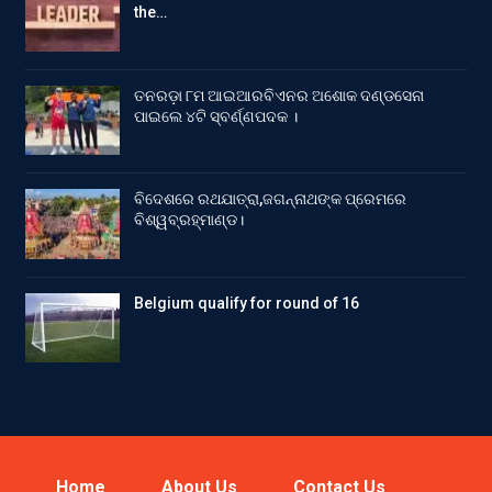
the…
ତନରଡ଼ା ୮ମ ଆଇଆରବିଏନର ଅଶୋକ ଦଣ୍ଡସେନା
ପାଇଲେ ୪ଟି ସ୍ବର୍ଣ୍ଣପଦକ ।
ବିଦେଶରେ ରଥଯାତ୍ରା,ଜଗନ୍ନାଥଙ୍କ ପ୍ରେମରେ
ବିଶ୍ୱବ୍ରହ୍ମାଣ୍ଡ।
Belgium qualify for round of 16
Home
About Us
Contact Us