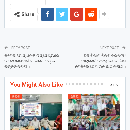
Share
PREV POST
NEXT POST
କରୋନା ଯୋଦ୍ଧାଙ୍କ ଉଦ୍ଦେଶ୍ୟରେ
ବନ ବିଭାଗ ନିରବ ଦ୍ରଷ୍ଟା !
ଭଞ୍ଜନଗରବାସୀ ଗାଇଲେ, ବନ୍ଦେ
ପାଟ୍ରୋଲିଂ ସମୟରେ ପୋଲିସ
ଉତ୍କଳ ଜନନୀ ।
ରୋକିଲେ ବେଆଇନ କାଠ ଚାଲାଣ ।
You Might Also Like
All
ଜିଲ୍ଲା
ଜିଲ୍ଲା