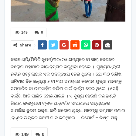
149
0
Share
କଳାହାଣ୍ଡି,(ପିପିଟି ନ୍ଯୁଜ୍)୩୦/୦୫,ରାଜ୍ୟରେ ବା ସାରା ଦେଶରେ
କରୋନା ମହାମାରି କାୟାବିସ୍ତାର କରୁଥିବା ବେଲେ । ମୁଖ୍ୟମନ୍ତ୍ରୀ
ନବୀନ ପଟ୍ଟନାୟକ ଏକ ପଦକ୍ଷେପ ନେଇ ଥିଲେ । ଯେ ୩୦ ତାରିଖ
ଶନିବାର ଦିନ ସନ୍ଧ୍ୟା ୫ ଟା ୩୦ ସମୟରେ କରୋନା ଯୁଦ୍ଧା ମାନଙ୍କୁ
ସମ୍ମାନିତ ବା ଉତ୍ସାହିତ କରିବା ପାଇଁ ବାର୍ତ୍ତା ଦେଇ ଥିଲେ । ସେହି
ବାର୍ତ୍ତା ଆଜି ପାଳିତ ହୋଇଯାଇଛି । ଏ ଦୃଶ୍ୟ ହେଉଛି କଳାହାଣ୍ଡି
ଜିଲ୍ଲା କଳାମୁଣ୍ଡା ବ୍ଲକ ଅନ୍ତର୍ଗତ ସାପଲହରା ପଞ୍ଚାୟତର
ସାମାଜିକ ଦୁରତା ରକ୍ଷା କରି କରୋନା ଯୁଦ୍ଧା ମାନଙ୍କୁ ସମ୍ମାନ ଜଣାଇ
,ବନ୍ଦେ ଉତ୍କଳ ଜନନୀ ଗାନ କରିଥିଲେ । ରିପୋର୍ଟ – ଭିଷ୍ମ ସାହୁ
149
0