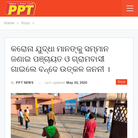
Home
ଜିଲ୍ଲା
କରୋନା ଯୁଦ୍ଧା ମାନଙ୍କୁ ସମ୍ମାନ
ଜଣାଇ ପଞ୍ଚାୟତ ଓ ଗ୍ରାମବାସୀ
ଗାଇଲେ ବନ୍ଦେ ଉତ୍କଳ ଜନନୀ ।
ଜିଲ୍ଲା
Last updated
May 30, 2020
By
PPT NEWS