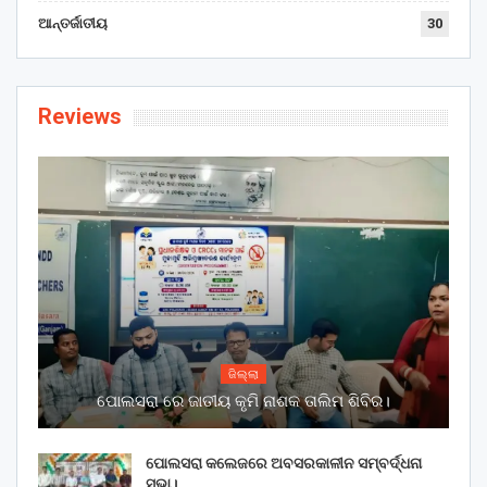
ଆନ୍ତର୍ଜାତୀୟ
30
Reviews
ଜିଲ୍ଲା
ପୋଲସରା ରେ ଜାତୀୟ କୃମି ନାଶକ ତାଲିମ ଶିବିର।
ପୋଲସରା କଲେଜରେ ଅବସରକାଳୀନ ସମ୍ବର୍ଦ୍ଧନା
ସଭା।