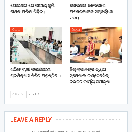
ପୋଲସରା ରେ ଜାତୀୟ କୃମି
ପୋଲସରା କଲେଜରେ
ନାଶକ ତାଲିମ ଶିବିର।
ଅବସରକାଳୀନ ସମ୍ବର୍ଦ୍ଧନା
ସଭା।
ଜିଲ୍ଲା
ଜିଲ୍ଲା
ଖରିଫ ଚାଷୀ ପଞ୍ଜୀକରଣ
ଜିଲ୍ଲାପାଳଙ୍କ ଦ୍ୱାରା
ପ୍ରଶିକ୍ଷଣ ଶିବିର ଅନୁଷ୍ଠିତ ।
ସ୍ପେଶାଲ ଇଣ୍ଟେନସିଭ୍
ରିଭିଜନ କାର୍ଯ୍ୟ ସମୀକ୍ଷା ।
PREV
NEXT
LEAVE A REPLY
Your email address will not be published.